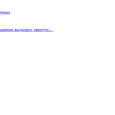
здника
украшение выдержит тяжелую…