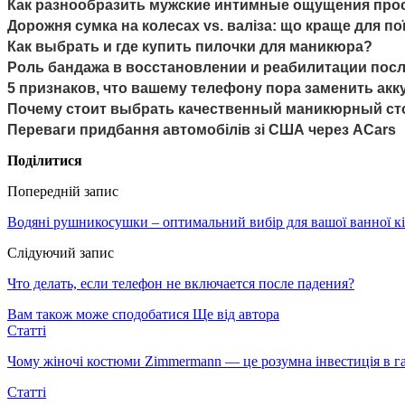
Как разнообразить мужские интимные ощущения пр
Дорожня сумка на колесах vs. валіза: що краще для по
Как выбрать и где купить пилочки для маникюра?
Роль бандажа в восстановлении и реабилитации пос
5 признаков, что вашему телефону пора заменить ак
Почему стоит выбрать качественный маникюрный ст
Переваги придбання автомобілів зі США через ACars
Поділитися
Попередній запис
Водяні рушникосушки – оптимальний вибір для вашої ванної к
Слідуючий запис
Что делать, если телефон не включается после падения?
Вам також може сподобатися
Ще від автора
Статті
Чому жіночі костюми Zimmermann — це розумна інвестиція в г
Статті