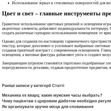
Использование зеркал и стеклянных поверхностей для ви
Цвет и свет – главные инструменты пр
Грамотное использование цветовых решений и освещения играе
акцентные элементы добавляют индивидуальности интерьеру. 
создать различные сценарии использования помещения: от ярко
Однако для создания по-настоящему гармоничного пространст
текстур, которые дополняют и усиливают выбранные световые 
создавая приятный контраст с современным освещением. Глянц
освещения, а матовые фактуры добавляют уюта и создают визуа
Завершающим штрихом становятся тщательно подобранные элеме
перегруженности деталями, отдавая предпочтение предметам,
Раніші записи у категорії Статті
Механика vs кварц: какие мужские часы выбрать?
Чому пацієнтам з цукровим діабетом необхідно регул
Як організувати зручне місце для сповивання