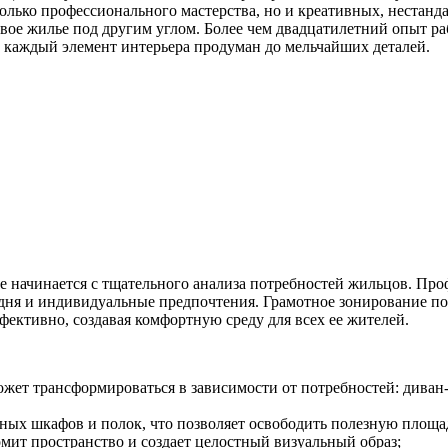
олько профессионального мастерства, но и креативных, нестан
 свое жилье под другим углом. Более чем двадцатилетний опыт 
 каждый элемент интерьера продуман до мельчайших деталей.
е начинается с тщательного анализа потребностей жильцов. Пр
дня и индивидуальные предпочтения. Грамотное зонирование по
ективно, создавая комфортную среду для всех ее жителей.
ет трансформироваться в зависимости от потребностей: диван-
ых шкафов и полок, что позволяет освободить полезную площад
мит пространство и создает целостный визуальный образ;