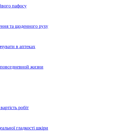
айвого пафосу
ення та щоденного руху
ачувати в аптеках
и повседневной жизни
вартість робіт
еальної гладкості шкіри