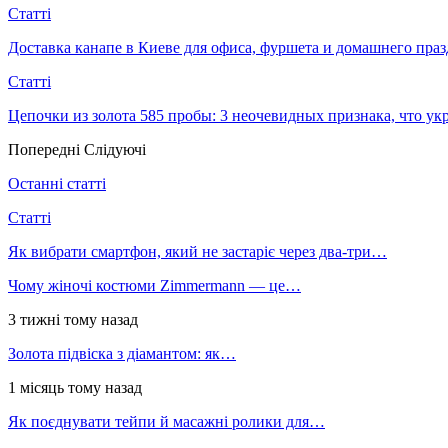
Статті
Доставка канапе в Киеве для офиса, фуршета и домашнего пра
Статті
Цепочки из золота 585 пробы: 3 неочевидных признака, что 
Попередні
Слідуючі
Останні статті
Статті
Як вибрати смартфон, який не застаріє через два-три…
Чому жіночі костюми Zimmermann — це…
3 тижні тому назад
Золота підвіска з діамантом: як…
1 місяць тому назад
Як поєднувати тейпи й масажні ролики для…