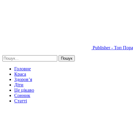
Publisher - Топ Пор
Головне
Краса
Здоров’я
Діти
Це цікаво
Сонник
Статті