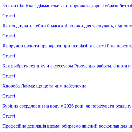
Золота підвіска з діамантом: як створювати дорогі образи без з
Статті
Як поєднувати тейпи й масажні ролики для тренувань, відновл
Статті
Як зручно шукати препарати при псоріазі та екземі й не перепл
Статті
Как выбрать технику и аксессуары Proove для работы, спорта 
Статті
Хвороба Лайма: що це та чим небезпечна
Статті
Буріння свердловин на воду у 2026 році: як порахувати реальну 
Статті
Професійна депіляція вдома: обираємо якісний воскоплав для ід