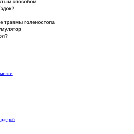
остым способом
їздок?
ле травмы голеностопа
кумулятор
ол?
імнати
ардероб