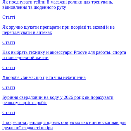
Як поєднувати тейпи й масажні ролики для тренувань,
відновлення та щоденного руху
Статті
Як зручно шукати препарати при псоріазі та екземі й не
переплачувати в аптеках
Статті
Как выбрать технику и аксессуары Proove для работы, спорта
и повседневной жизни
Статті
Хвороба Лайма: що це та чим небезпечна
Статті
Буріння свердловин на воду у 2026 році: як порахувати
реальну вартість робіт
Статті
Професійна депіляція вдома: обираємо якісний воскоплав для
ідеальної гладкості шкіри