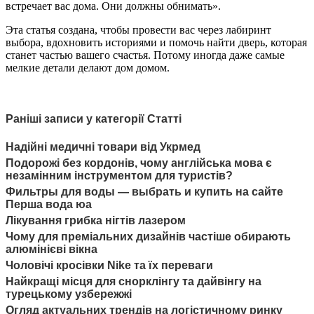
встречает вас дома. Они должны обнимать».
Эта статья создана, чтобы провести вас через лабиринт
выбора, вдохновить историями и помочь найти дверь, которая
станет частью вашего счастья. Потому иногда даже самые
мелкие детали делают дом домом.
Раніші записи у категорії Статті
Надійні медичні товари від Укрмед
Подорожі без кордонів, чому англійська мова є
незамінним інструментом для туристів?
Фильтры для воды — выбрать и купить на сайте
Перша вода юа
Лікування грибка нігтів лазером
Чому для преміальних дизайнів частіше обирають
алюмінієві вікна
Чоловічі кросівки Nike та їх переваги
Найкращі місця для снорклінгу та дайвінгу на
турецькому узбережжі
Огляд актуальних трендів на логістичному ринку