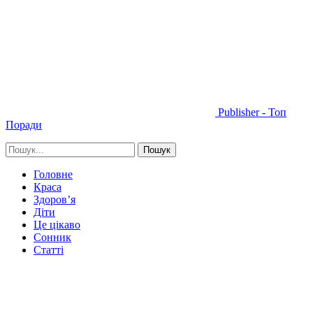
Publisher - Топ
Поради
Головне
Краса
Здоров’я
Діти
Це цікаво
Сонник
Статті