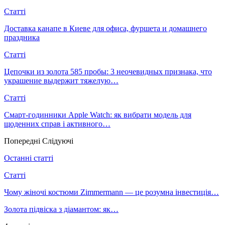
Статті
Доставка канапе в Киеве для офиса, фуршета и домашнего
праздника
Статті
Цепочки из золота 585 пробы: 3 неочевидных признака, что
украшение выдержит тяжелую…
Статті
Смарт-годинники Apple Watch: як вибрати модель для
щоденних справ і активного…
Попередні
Слідуючі
Останні статті
Статті
Чому жіночі костюми Zimmermann — це розумна інвестиція…
Золота підвіска з діамантом: як…