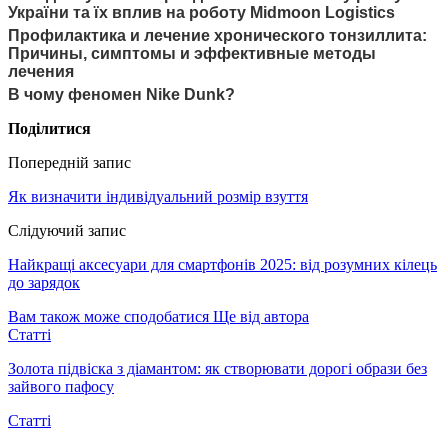
України та їх вплив на роботу Midmoon Logistics
Профилактика и лечение хронического тонзиллита:
Причины, симптомы и эффективные методы
лечения
В чому феномен Nike Dunk?
Поділитися
Попередній запис
Як визначити індивідуальний розмір взуття
Слідуючий запис
Найкращі аксесуари для смартфонів 2025: від розумних кілець
до зарядок
Вам також може сподобатися
Ще від автора
Статті
Золота підвіска з діамантом: як створювати дорогі образи без
зайвого пафосу
Статті