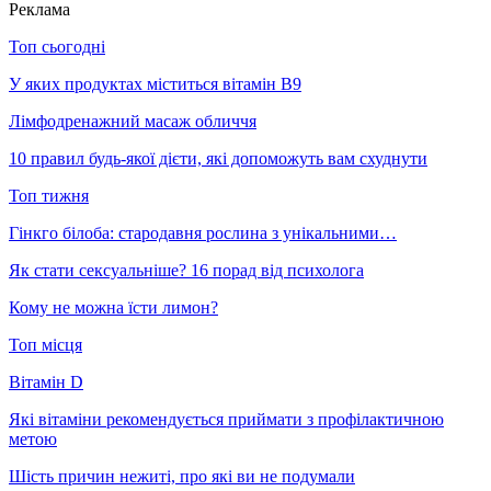
Реклама
Топ сьогодні
У яких продуктах міститься вітамін В9
Лімфодренажний масаж обличчя
10 правил будь-якої дієти, які допоможуть вам схуднути
Топ тижня
Гінкго білоба: стародавня рослина з унікальними…
Як стати сексуальніше? 16 порад від психолога
Кому не можна їсти лимон?
Топ місця
Вітамін D
Які вітаміни рекомендується приймати з профілактичною
метою
Шість причин нежиті, про які ви не подумали