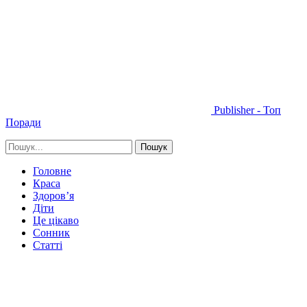
Publisher - Топ
Поради
Головне
Краса
Здоров’я
Діти
Це цікаво
Сонник
Статті