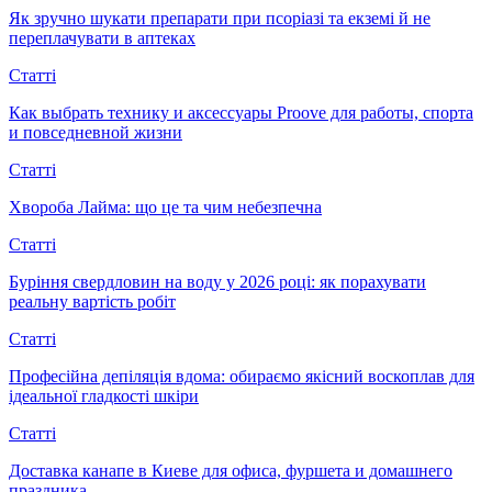
Як зручно шукати препарати при псоріазі та екземі й не
переплачувати в аптеках
Статті
Как выбрать технику и аксессуары Proove для работы, спорта
и повседневной жизни
Статті
Хвороба Лайма: що це та чим небезпечна
Статті
Буріння свердловин на воду у 2026 році: як порахувати
реальну вартість робіт
Статті
Професійна депіляція вдома: обираємо якісний воскоплав для
ідеальної гладкості шкіри
Статті
Доставка канапе в Киеве для офиса, фуршета и домашнего
праздника