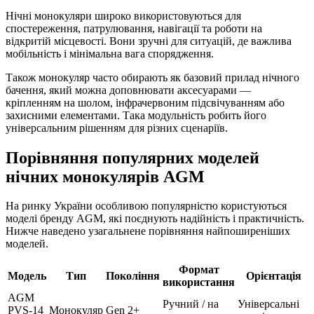
Нічні монокуляри широко використовуються для
спостереження, патрулювання, навігації та роботи на
відкритій місцевості. Вони зручні для ситуацій, де важлива
мобільність і мінімальна вага спорядження.
Також монокуляр часто обирають як базовий прилад нічного
бачення, який можна доповнювати аксесуарами —
кріпленням на шолом, інфрачервоним підсвічуванням або
захисними елементами. Така модульність робить його
універсальним рішенням для різних сценаріїв.
Порівняння популярних моделей
нічних монокулярів AGM
На ринку України особливою популярністю користуються
моделі бренду AGM, які поєднують надійність і практичність.
Нижче наведено узагальнене порівняння найпоширеніших
моделей.
Формат
Модель
Тип
Покоління
Орієнтація
використання
AGM
Ручний / на
Універсальні
PVS-14
Монокуляр
Gen 2+