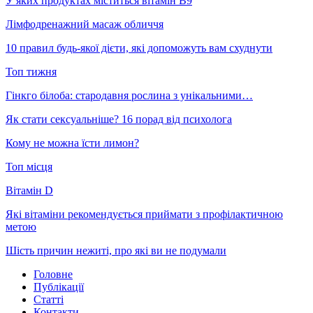
У яких продуктах міститься вітамін В9
Лімфодренажний масаж обличчя
10 правил будь-якої дієти, які допоможуть вам схуднути
Топ тижня
Гінкго білоба: стародавня рослина з унікальними…
Як стати сексуальніше? 16 порад від психолога
Кому не можна їсти лимон?
Топ місця
Вітамін D
Які вітаміни рекомендується приймати з профілактичною
метою
Шість причин нежиті, про які ви не подумали
Головне
Публікації
Статті
Контакти