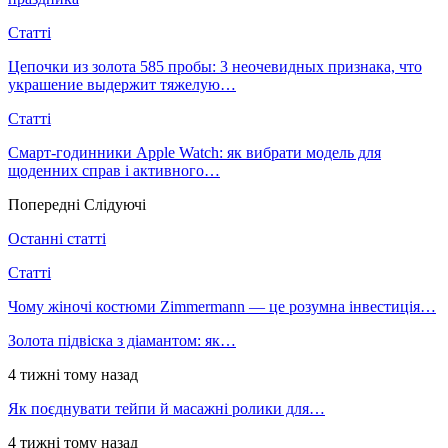
Статті
Цепочки из золота 585 пробы: 3 неочевидных признака, что
украшение выдержит тяжелую…
Статті
Смарт-годинники Apple Watch: як вибрати модель для
щоденних справ і активного…
Попередні
Слідуючі
Останні статті
Статті
Чому жіночі костюми Zimmermann — це розумна інвестиція…
Золота підвіска з діамантом: як…
4 тижні тому назад
Як поєднувати тейпи й масажні ролики для…
4 тижні тому назад