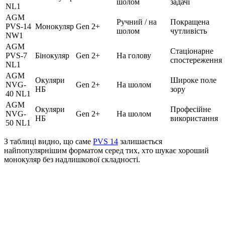
шолом
задачі
NL1
AGM
Ручний / на
Покращена
PVS-14
Монокуляр
Gen 2+
шолом
чутливість
NW1
AGM
Стаціонарне
PVS-7
Бінокуляр
Gen 2+
На голову
спостереження
NL1
AGM
Окуляри
Широке поле
NVG-
Gen 2+
На шолом
НБ
зору
40 NL1
AGM
Окуляри
Професійне
NVG-
Gen 2+
На шолом
НБ
використання
50 NL1
З таблиці видно, що саме
PVS 14
залишається
найпопулярнішим форматом серед тих, хто шукає хороший
монокуляр без надлишкової складності.