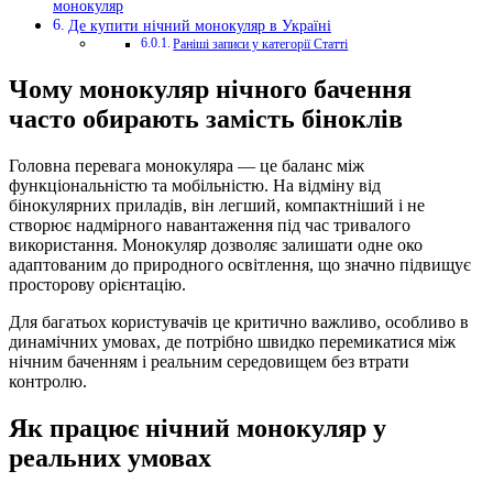
монокуляр
Де купити нічний монокуляр в Україні
Раніші записи у категорії Статті
Чому монокуляр нічного бачення
часто обирають замість біноклів
Головна перевага монокуляра — це баланс між
функціональністю та мобільністю. На відміну від
бінокулярних приладів, він легший, компактніший і не
створює надмірного навантаження під час тривалого
використання. Монокуляр дозволяє залишати одне око
адаптованим до природного освітлення, що значно підвищує
просторову орієнтацію.
Для багатьох користувачів це критично важливо, особливо в
динамічних умовах, де потрібно швидко перемикатися між
нічним баченням і реальним середовищем без втрати
контролю.
Як працює нічний монокуляр у
реальних умовах