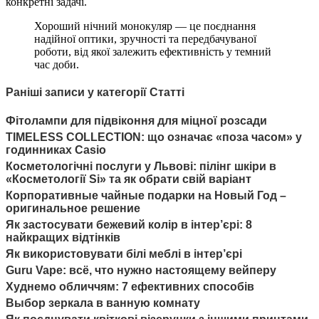
конкретні задачі.
Хороший нічний монокуляр — це поєднання
надійної оптики, зручності та передбачуваної
роботи, від якої залежить ефективність у темний
час доби.
Раніші записи у категорії Статті
Фітолампи для підвіконня для міцної розсади
TIMELESS COLLECTION: що означає «поза часом» у
годинниках Casio
Косметологічні послуги у Львові: пілінг шкіри в
«Косметології Si» та як обрати свій варіант
Корпоративные чайные подарки на Новый Год –
оригинальное решение
Як застосувати бежевий колір в інтер’єрі: 8
найкращих відтінків
Як використовувати білі меблі в інтер’єрі
Guru Vape: всё, что нужно настоящему вейперу
Худнемо обличчям: 7 ефективних способів
Выбор зеркала в ванную комнату