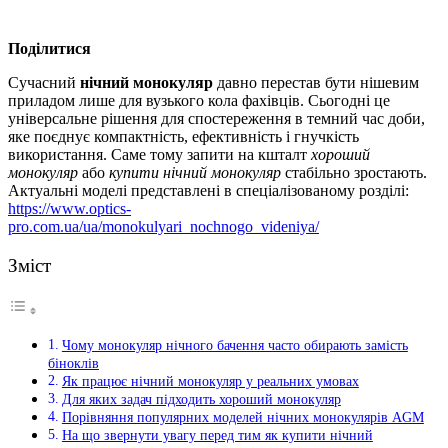
Поділитися
Сучасний
нічний монокуляр
давно перестав бути нішевим
приладом лише для вузького кола фахівців. Сьогодні це
універсальне рішення для спостереження в темний час доби,
яке поєднує компактність, ефективність і гнучкість
використання.
Саме тому запити на кшталт
хороший
монокуляр
або
купити нічний монокуляр
стабільно зростають.
Актуальні моделі представлені в спеціалізованому розділі:
https://www.optics-
pro.com.ua/ua/monokulyari_nochnogo_videniya/
Зміст
Чому монокуляр нічного бачення часто обирають замість
біноклів
Як працює нічний монокуляр у реальних умовах
Для яких задач підходить хороший монокуляр
Порівняння популярних моделей нічних монокулярів AGM
На що звернути увагу перед тим як купити нічний