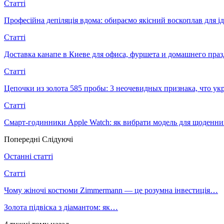
Статті
Професійна депіляція вдома: обираємо якісний воскоплав для ід
Статті
Доставка канапе в Киеве для офиса, фуршета и домашнего пра
Статті
Цепочки из золота 585 пробы: 3 неочевидных признака, что 
Статті
Смарт-годинники Apple Watch: як вибрати модель для щоденни
Попередні
Слідуючі
Останні статті
Статті
Чому жіночі костюми Zimmermann — це розумна інвестиція…
Золота підвіска з діамантом: як…