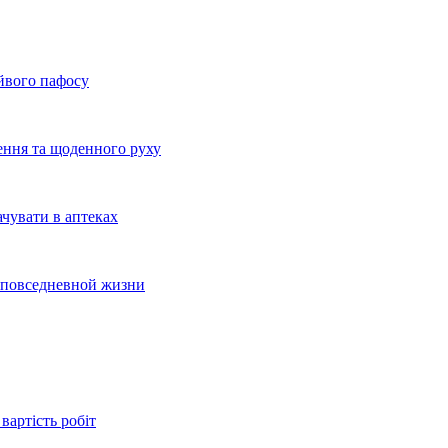
айвого пафосу
ення та щоденного руху
ачувати в аптеках
и повседневной жизни
вартість робіт