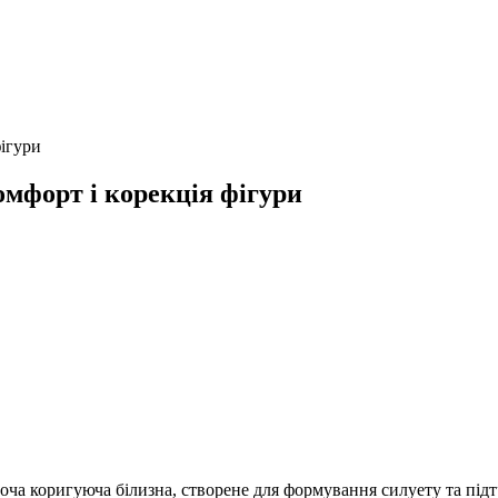
ігури
мфорт і корекція фігури
оча коригуюча білизна, створене для формування силуету та пі