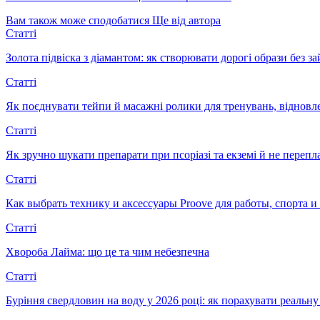
Вам також може сподобатися
Ще від автора
Статті
Золота підвіска з діамантом: як створювати дорогі образи без з
Статті
Як поєднувати тейпи й масажні ролики для тренувань, відновл
Статті
Як зручно шукати препарати при псоріазі та екземі й не перепл
Статті
Как выбрать технику и аксессуары Proove для работы, спорта 
Статті
Хвороба Лайма: що це та чим небезпечна
Статті
Буріння свердловин на воду у 2026 році: як порахувати реальну 