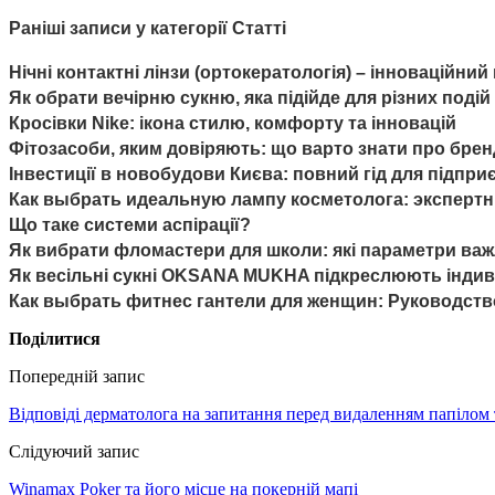
Раніші записи у категорії Статті
Нічні контактні лінзи (ортокератологія) – інноваційний
Як обрати вечірню сукню, яка підійде для різних подій
Кросівки Nike: ікона стилю, комфорту та інновацій
Фітозасоби, яким довіряють: що варто знати про бре
Інвестиції в новобудови Києва: повний гід для підпри
Как выбрать идеальную лампу косметолога: эксперт
Що таке системи аспірації?
Як вибрати фломастери для школи: які параметри важ
Як весільні сукні OKSANA MUKHA підкреслюють індив
Как выбрать фитнес гантели для женщин: Руководст
Поділитися
Попередній запис
Відповіді дерматолога на запитання перед видаленням папілом 
Слідуючий запис
Winamax Poker та його місце на покерній мапі