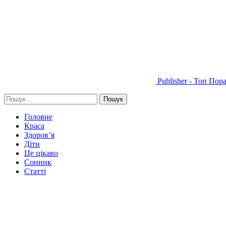
Publisher - Топ Пор
Головне
Краса
Здоров’я
Діти
Це цікаво
Сонник
Статті