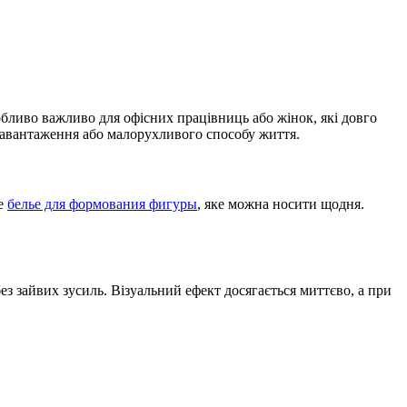
обливо важливо для офісних працівниць або жінок, які довго
навантаження або малорухливого способу життя.
це
белье для формования фигуры
, яке можна носити щодня.
ез зайвих зусиль. Візуальний ефект досягається миттєво, а при