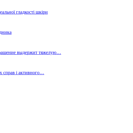
еальної гладкості шкіри
здника
украшение выдержит тяжелую…
х справ і активного…