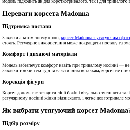
модель підходить як для короткотривалого, так і для тривалого
Переваги корсета Madonna
Підтримка постави
Завдяки анатомічному крою,
корсет Madonna з утягуючим ефек
стоять. Регулярне використання може покращити поставу та зм
Комфорт і дихаючі матеріали
Модель забезпечує комфорт навіть при тривалому носінні — не н
Завдяки тонкій текстурі та еластичним вставкам, корсет не ств
Корекція фігури
Корсет допомагає згладити лінії боків і візуально зменшити тал
регулярному носінні жінки відзначають і легке довготривале мо
Як вибрати утягуючий корсет Madonna
Підбір розміру