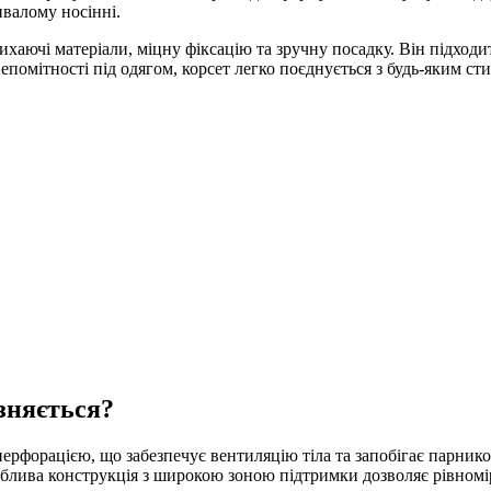
ивалому носінні.
хаючі матеріали, міцну фіксацію та зручну посадку. Він підходит
епомітності під одягом, корсет легко поєднується з будь-яким ст
зняється?
ерфорацією, що забезпечує вентиляцію тіла та запобігає парников
блива конструкція з широкою зоною підтримки дозволяє рівномі