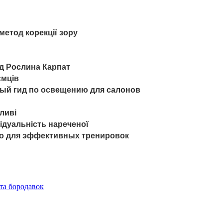
 метод корекції зору
нд Рослина Карпат
ємців
ный гид по освещению для салонов
ливі
ідуальність нареченої
во для эффективных тренировок
та бородавок