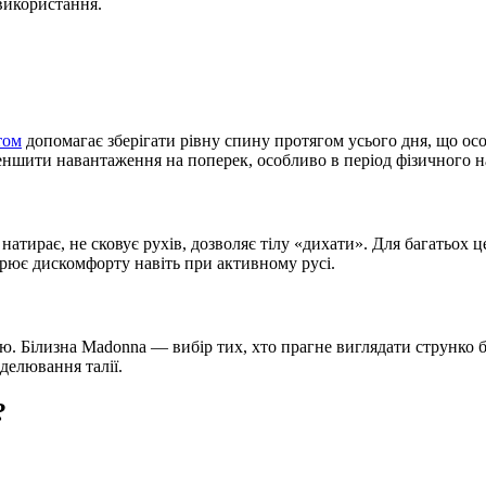
 використання.
том
допомагає зберігати рівну спину протягом усього дня, що ос
еншити навантаження на поперек, особливо в період фізичного 
атирає, не сковує рухів, дозволяє тілу «дихати». Для багатьох 
орює дискомфорту навіть при активному русі.
ію. Білизна Madonna — вибір тих, хто прагне виглядати струнко б
делювання талії.
?