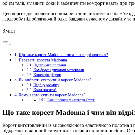
об’єм талії, згладити боки й забезпечити комфорт навіть при тр
Цей корсет для щоденного використання поєднує в собі м’які, ди
гардеробу під облягаючий одяг. Завдяки сучасному дизайну та н
Зміст
Що таке корсет Madonna і чим він відрізняється?
Переваги корсета Madonna
Підтримка постави
Комфорт і дихаючі матеріали
Корекція фігури
Як вибрати утягуючий корсет Madonna?
Підбір розміру
Коли носити?
Чому варто купити корсет Madonna?
Раніші записи у категорії Статті
Що таке корсет Madonna і чим він відрі
Корсет виготовлений із високоякісного еластичного полотна з п
підкреслити жіночий силует вже з перших хвилин носіння. Осо