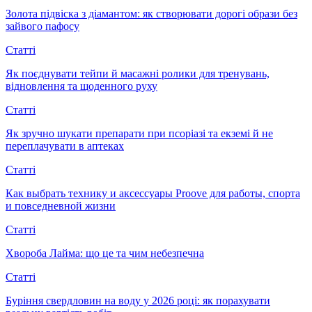
Золота підвіска з діамантом: як створювати дорогі образи без
зайвого пафосу
Статті
Як поєднувати тейпи й масажні ролики для тренувань,
відновлення та щоденного руху
Статті
Як зручно шукати препарати при псоріазі та екземі й не
переплачувати в аптеках
Статті
Как выбрать технику и аксессуары Proove для работы, спорта
и повседневной жизни
Статті
Хвороба Лайма: що це та чим небезпечна
Статті
Буріння свердловин на воду у 2026 році: як порахувати