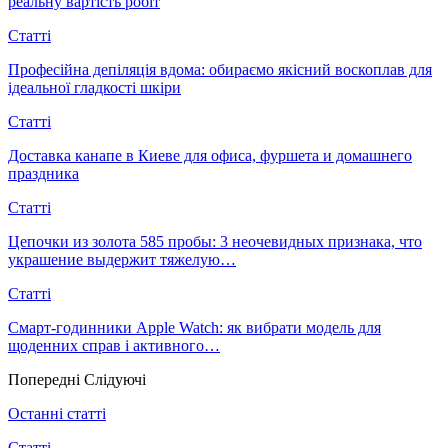
реальну вартість робіт
Статті
Професійна депіляція вдома: обираємо якісний воскоплав для
ідеальної гладкості шкіри
Статті
Доставка канапе в Киеве для офиса, фуршета и домашнего
праздника
Статті
Цепочки из золота 585 пробы: 3 неочевидных признака, что
украшение выдержит тяжелую…
Статті
Смарт-годинники Apple Watch: як вибрати модель для
щоденних справ і активного…
Попередні
Слідуючі
Останні статті
Статті