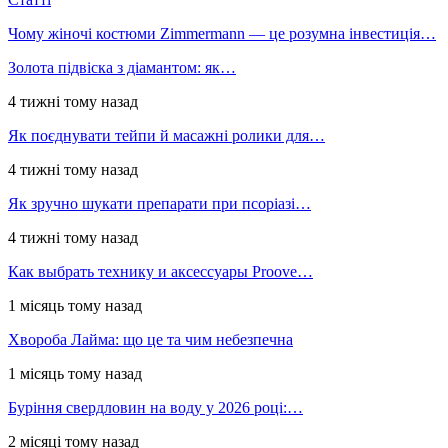
Чому жіночі костюми Zimmermann — це розумна інвестиція…
Золота підвіска з діамантом: як…
4 тижні тому назад
Як поєднувати тейпи й масажні ролики для…
4 тижні тому назад
Як зручно шукати препарати при псоріазі…
4 тижні тому назад
Как выбрать технику и аксессуары Proove…
1 місяць тому назад
Хвороба Лайма: що це та чим небезпечна
1 місяць тому назад
Буріння свердловин на воду у 2026 році:…
2 місяці тому назад