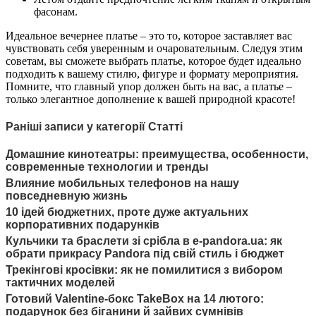
фасонам.
Идеальное вечернее платье – это то, которое заставляет вас
чувствовать себя уверенным и очаровательным. Следуя этим
советам, вы сможете выбрать платье, которое будет идеально
подходить к вашему стилю, фигуре и формату мероприятия.
Помните, что главный упор должен быть на вас, а платье –
только элегантное дополнение к вашей природной красоте!
Раніші записи у категорії Статті
Домашние кинотеатры: преимущества, особенности,
современные технологии и тренды
Влияние мобильных телефонов на нашу
повседневную жизнь
10 ідей бюджетних, проте дуже актуальних
корпоративних подарунків
Кульчики та браслети зі срібла в e-pandora.ua: як
обрати прикрасу Pandora під свій стиль і бюджет
Трекінгові кросівки: як не помилитися з вибором
тактичних моделей
Готовий Valentine-бокс TakeBox на 14 лютого:
подарунок без біганини й зайвих сумнівів