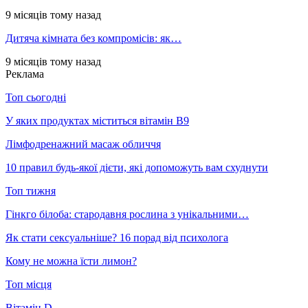
9 місяців тому назад
Дитяча кімната без компромісів: як…
9 місяців тому назад
Реклама
Топ сьогодні
У яких продуктах міститься вітамін В9
Лімфодренажний масаж обличчя
10 правил будь-якої дієти, які допоможуть вам схуднути
Топ тижня
Гінкго білоба: стародавня рослина з унікальними…
Як стати сексуальніше? 16 порад від психолога
Кому не можна їсти лимон?
Топ місця
Вітамін D