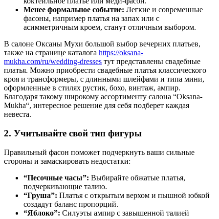
коктейльное платье или меди-фасон.
Менее формальное событие:
Легкие и современные
фасоны, например платья на запах или с
асимметричным кроем, станут отличным выбором.
В салоне Оксаны Мухи большой выбор вечерних платьев,
также на странице каталога
https://oksana-
mukha.com/ru/wedding-dresses
тут представлены свадебные
платья. Можно приобрести свадебные платья классического
кроя и трансформеры, с длинными шлейфами и типа мини,
оформленные в стилях рустик, бохо, винтаж, ампир.
Благодаря такому широкому ассортименту салона “Оksana-
Мukha“, интересное решение для себя подберет каждая
невеста.
2. Учитывайте свой тип фигуры
Правильный фасон поможет подчеркнуть ваши сильные
стороны и замаскировать недостатки:
“Песочные часы”:
Выбирайте обжатые платья,
подчеркивающие талию.
“Груша”:
Платья с открытым верхом и пышной юбкой
создадут баланс пропорций.
“Яблоко”:
Силуэты ампир с завышенной талией