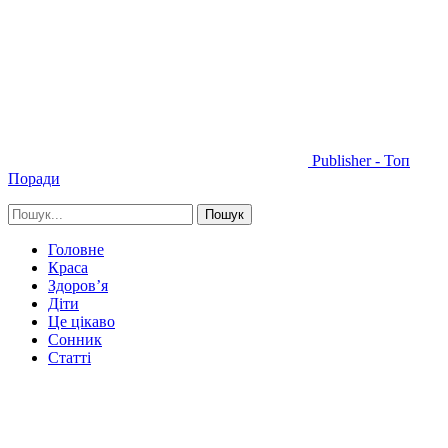
Publisher - Топ
Поради
Головне
Краса
Здоров’я
Діти
Це цікаво
Сонник
Статті