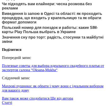
Чи підходять вам елайнери: чесна розмова без
реклами
Виведення із запою в Одесі та області: як проходить
процедура, що входить у крапельницю та як обрати
формат допомоги
Польский номер для поездок и работы: какие SIM-
карты Play Польша выбрать в Украине
Значення сну про торт: радість, стосунки та майбутні
зміни
Поділитися
Попередній запис
Полезные советы для выбора идеального свадебного платья от
экспертов салона “Оksana-Мukha“
Слідуючий запис
Махрові рушники: як обрати і чому вони є ідеальним вибором
для вашого дому
Вам також може сподобатися
Ще від автора
Статті