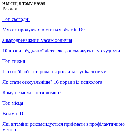
9 місяців тому назад
Реклама
Топ сьогодні
У яких продуктах міститься вітамін В9
Лімфодренажний масаж обличчя
10 правил будь-якої дієти, які допоможуть вам схуднути
Топ тижня
Гінкго білоба: стародавня рослина з унікальними…
Як стати сексуальніше? 16 порад від психолога
Кому не можна їсти лимон?
Топ місця
Вітамін D
Які вітаміни рекомендується приймати з профілактичною
метою