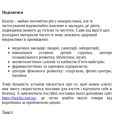
Поділитися
Бахіли – майже непомітна річ у використанні, але їх
застосування надзвичайно важливе в закладах, де діють
підвищенні вимоги до гігієни та чистоти.
Саме від якості цих
розхідних матеріалів багато в чому залежить здоровий
мікроклімат в приміщенні:
медичних закладів: лікарні, санаторії, лабораторії;
навчальних установ: дитячі садочки, центри
позашкільного розвитку, бібліотеки, музеї;
косметологічних салонів та кабінетів б’юті-майстрів;
фармакологічних та харчових підприємств;
центрів фізичного розвитку: спортзали, фітнес-центри,
басейни.
Тому більшість установ піклується про те, щоб кожен клієнт
мав змогу скористатись чохлами для взуття і відчувати себе в
безпеці. А забезпечити постійні поставки бахіл допоможе сайт
https://baxila.com.ua
/, де легко знайти якісні товари від
виробника за прийнятною ціною.
Зміст