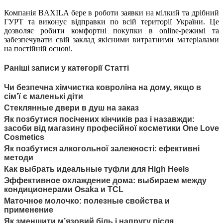
Компанія BAXILA бере в роботи заявки на мілкий та дрібний
ГУРТ та виконує відправки по всій території України. Це
дозволяє робити комфортні покупки в online-режимі та
забезпечувати свій заклад якісними витратними матеріалами
на постійній основі.
Раніші записи у категорії Статті
Чи безпечна хімчистка ковроліна на дому, якщо в
сім’ї є маленькі діти
Стеклянные двери в душ на заказ
Як позбутися посічених кінчиків раз і назавжди:
засоби від магазину професійної косметики One Love
Cosmetics
Як позбутися алкогольної залежності: ефективні
методи
Как выбрать идеальные туфли для High Heels
Эффективное охлаждение дома: выбираем между
кондиционерами Osaka и TCL
Маточное молочко: полезные свойства и
применение
Як зменшити м’язовий біль і напругу після