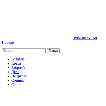
Publisher - Топ
Поради
Головне
Краса
Здоров’я
Діти
Це цікаво
Сонник
Статті