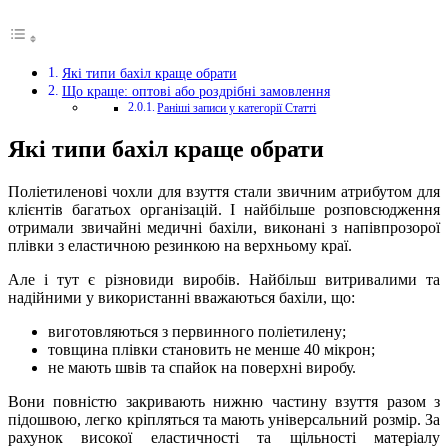
Які типи бахіл краще обрати
Що краще: оптові або роздрібні замовлення
Раніші записи у категорії Статті
Які типи бахіл краще обрати
Поліетиленові чохли для взуття стали звичним атрибутом для
клієнтів багатьох організацій. І найбільше розповсюдження
отримали звичайні медичні бахіли, виконані з напівпрозорої
плівки з еластичною резинкою на верхньому краї.
Але і тут є різновиди виробів. Найбільш витривалими та
надійними у використанні вважаються бахіли, що:
виготовляються з первинного поліетилену;
товщина плівки становить не менше 40 мікрон;
не мають швів та спайок на поверхні виробу.
Вони повністю закривають нижню частину взуття разом з
підошвою, легко кріпляться та мають універсальний розмір. За
рахунок високої еластичності та щільності матеріалу