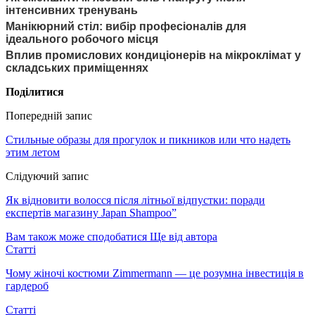
інтенсивних тренувань
Манікюрний стіл: вибір професіоналів для
ідеального робочого місця
Вплив промислових кондиціонерів на мікроклімат у
складських приміщеннях
Поділитися
Попередній запис
Стильные образы для прогулок и пикников или что надеть
этим летом
Слідуючий запис
Як відновити волосся після літньої відпустки: поради
експертів магазину Japan Shampoo”
Вам також може сподобатися
Ще від автора
Статті
Чому жіночі костюми Zimmermann — це розумна інвестиція в
гардероб
Статті