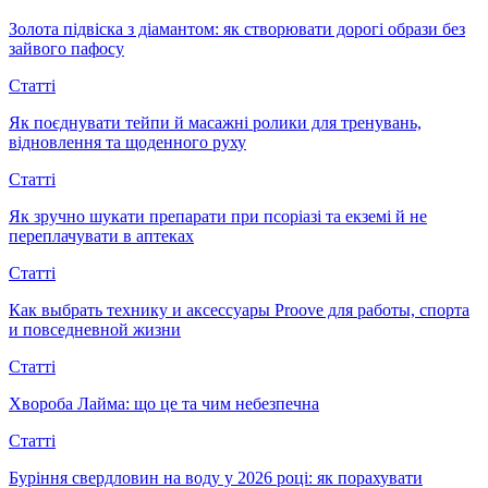
Золота підвіска з діамантом: як створювати дорогі образи без
зайвого пафосу
Статті
Як поєднувати тейпи й масажні ролики для тренувань,
відновлення та щоденного руху
Статті
Як зручно шукати препарати при псоріазі та екземі й не
переплачувати в аптеках
Статті
Как выбрать технику и аксессуары Proove для работы, спорта
и повседневной жизни
Статті
Хвороба Лайма: що це та чим небезпечна
Статті
Буріння свердловин на воду у 2026 році: як порахувати