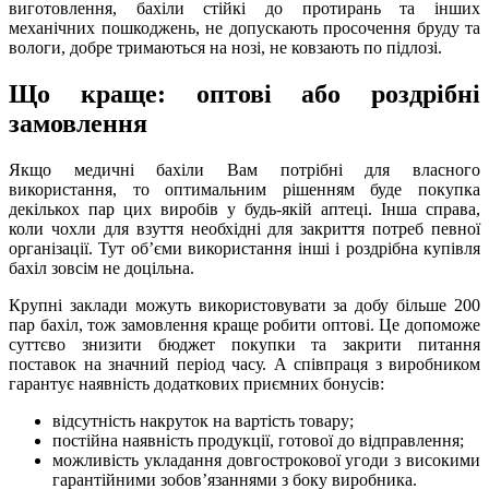
виготовлення, бахіли стійкі до протирань та інших
механічних пошкоджень, не допускають просочення бруду та
вологи, добре тримаються на нозі, не ковзають по підлозі.
Що краще: оптові або роздрібні
замовлення
Якщо медичні бахіли Вам потрібні для власного
використання, то оптимальним рішенням буде покупка
декількох пар цих виробів у будь-якій аптеці. Інша справа,
коли чохли для взуття необхідні для закриття потреб певної
організації. Тут об’єми використання інші і роздрібна купівля
бахіл зовсім не доцільна.
Крупні заклади можуть використовувати за добу більше 200
пар бахіл, тож замовлення краще робити оптові. Це допоможе
суттєво знизити бюджет покупки та закрити питання
поставок на значний період часу. А співпраця з виробником
гарантує наявність додаткових приємних бонусів:
відсутність накруток на вартість товару;
постійна наявність продукції, готової до відправлення;
можливість укладання довгострокової угоди з високими
гарантійними зобов’язаннями з боку виробника.