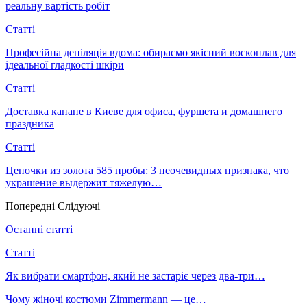
реальну вартість робіт
Статті
Професійна депіляція вдома: обираємо якісний воскоплав для
ідеальної гладкості шкіри
Статті
Доставка канапе в Киеве для офиса, фуршета и домашнего
праздника
Статті
Цепочки из золота 585 пробы: 3 неочевидных признака, что
украшение выдержит тяжелую…
Попередні
Слідуючі
Останні статті
Статті
Як вибрати смартфон, який не застаріє через два-три…
Чому жіночі костюми Zimmermann — це…