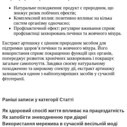
Натуральне походження: продукт є природним, що
знижує ризик побічних ефектів;
Комплексний вплив: позитивно впливає на кілька
систем організму одночасно;
Профілактичний ефект: регулярне вживання сприяє
профілактиці захворювань печінки та жовчного міхура.
Екстракт артишоку є цінним природним засобом для
підтримки здоров’я печінки та жовчного міхура. Його
використання сприяє покращенню функцій цих органів,
попереджує розвиток хронічних захворювань і покращує
загальне самопочуття. Завдяки своєму натуральному
походженню та широкому спектру дії, екстракт артишоку
залишається одним з найпопулярніших засобів у сучасній
фітотерапії.
Раніші записи у категорії Статті
Як здоровий спосіб життя впливає на працездатність
Як запобігти зневодненню при діареї
Використання мережива в сучасній весільній моді