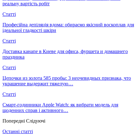
реальну вартість робіт
Статті
Професійна депіляція вдома: обираємо якісний воскоплав для
ідеальної гладкості шкіри
Статті
Доставка канапе в Киеве для офиса, фуршета и домашнего
праздника
Статті
Цепочки из золота 585 пробы: 3 неочевидных признака, что
украшение выдержит тяжелую…
Статті
Смарт-годинники Apple Watch: як вибрати модель для
щоденних справ і активного…
Попередні
Слідуючі
Останні статті