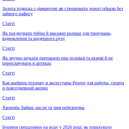
Золота підвіска з діамантом: як створювати дорогі образи без
зайвого пафосу
Статті
Як поєднувати тейпи й масажні ролики для тренувань,
відновлення та щоденного руху
Статті
Як зручно шукати препарати при псоріазі та екземі й не
переплачувати в аптеках
Статті
Как выбрать технику и аксессуары Proove для работы, спорта
и повседневной жизни
Статті
Хвороба Лайма: що це та чим небезпечна
Статті
Буріння свердловин на воду у 2026 році: як порахувати