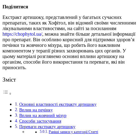
Поділитися
Екстракт артишоку, представлений у багатьох сучасних
препаратах, таких як Хофітол, він відомий своїми численними
лікувальними властивостями,
на сайті за посиланням
https://chophytol.ua/
, можна знайти більше детальної інформації
про препарат. Він особливо корисний для підтримки здоров’я
печінки та жовчного міхура, що робить його важливим
компонентом у терапії різних захворювань цих органів. У
цьому матеріалі розглянемо основні впливи артишоку на
організм, способи його використання та переваги, які він
приносить.
Зміст
Основні властивості екстракту артишоку
Вплив на печінку
Вплив на жовчний міхур
Способи застосування
Переваги екстракту артишоку
Раніші записи у категорії Статті