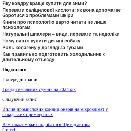
Яку ковдру краще купити для зими?
Переваги саліцилової кислоти: як вона допомагає
боротися з проблемами шкіри
Книги про психологію варто читати не лише
психологам
Натуральні шпалери – види, переваги та недоліки
Чому варто купити дитині собаку
Роль колагену у догляді за губами
Как правильно подготовить холодильник к
длительному отъезду
Поділитися
Попередній запис
Тренди весільних суконь на 2024 рік
Слідуючий запис
Вплив промислових кондиціонерів на мікроклімат у
складських приміщеннях
Вам також може сподобатися
Ще від автора
Статті