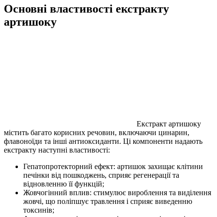
Основні властивості екстракту
артишоку
Екстракт артишоку
містить багато корисних речовин, включаючи цинарин,
флавоноїди та інші антиоксиданти. Ці компоненти надають
екстракту наступні властивості:
Гепатопротекторний ефект: артишок захищає клітини
печінки від пошкоджень, сприяє регенерації та
відновленню її функцій;
Жовчогінний вплив: стимулює вироблення та виділення
жовчі, що поліпшує травлення і сприяє виведенню
токсинів;