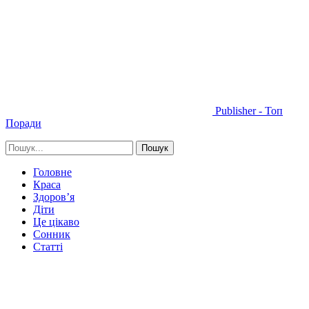
Publisher - Топ
Поради
Головне
Краса
Здоров’я
Діти
Це цікаво
Сонник
Статті