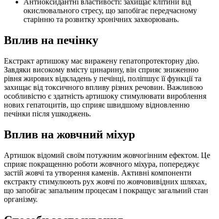
Антиоксидантні властивості: захищає клітини від
окислювального стресу, що запобігає передчасному
старінню та розвитку хронічних захворювань.
Вплив на печінку
Екстракт артишоку має виражену гепатопротекторну дію.
Завдяки високому вмісту цинарину, він сприяє зниженню
рівня жирових відкладень у печінці, поліпшує її функції та
захищає від токсичного впливу різних речовин. Важливою
особливістю є здатність артишоку стимулювати вироблення
нових гепатоцитів, що сприяє швидшому відновленню
печінки після ушкоджень.
Вплив на жовчний міхур
Артишок відомий своїм потужним жовчогінним ефектом. Це
сприяє покращенню роботи жовчного міхура, попереджує
застій жовчі та утворення каменів. Активні компоненти
екстракту стимулюють рух жовчі по жовчовивідних шляхах,
що запобігає запальним процесам і покращує загальний стан
організму.