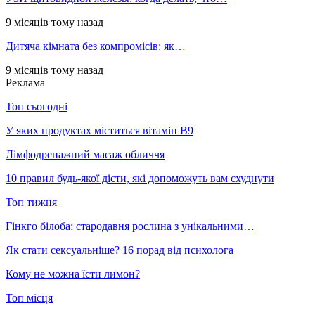
9 місяців тому назад
Дитяча кімната без компромісів: як…
9 місяців тому назад
Реклама
Топ сьогодні
У яких продуктах міститься вітамін В9
Лімфодренажний масаж обличчя
10 правил будь-якої дієти, які допоможуть вам схуднути
Топ тижня
Гінкго білоба: стародавня рослина з унікальними…
Як стати сексуальніше? 16 порад від психолога
Кому не можна їсти лимон?
Топ місця