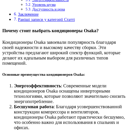
Уровень шума
Доступность и цена
Заключение
Раніші записи у категорії Статті
Почему стоит выбрать кондиционеры Osaka?
Кондиционеры Osaka завоевали популярность благодаря
своей надежности и высокому качеству сборки. Эти
устройства предлагают широкий спектр функций, которые
делают их идеальным выбором для различных типов
помещений.
Основные преимущества кондиционеров Osaka:
Энергоэффективность
: Современные модели
кондиционеров Osaka оснащены инверторными
технологиями, которые позволяют значительно снизить
энергопотребление.
Бесшумная работа
: Благодаря усовершенствованной
конструкции компрессора и вентиляторов,
кондиционеры Osaka работают практически бесшумно,
что особенно важно для использования в спальнях и
офисах.