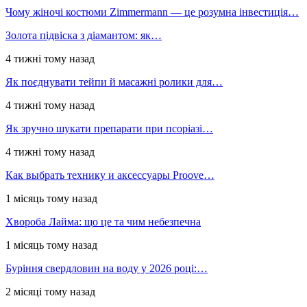
Чому жіночі костюми Zimmermann — це розумна інвестиція…
Золота підвіска з діамантом: як…
4 тижні тому назад
Як поєднувати тейпи й масажні ролики для…
4 тижні тому назад
Як зручно шукати препарати при псоріазі…
4 тижні тому назад
Как выбрать технику и аксессуары Proove…
1 місяць тому назад
Хвороба Лайма: що це та чим небезпечна
1 місяць тому назад
Буріння свердловин на воду у 2026 році:…
2 місяці тому назад