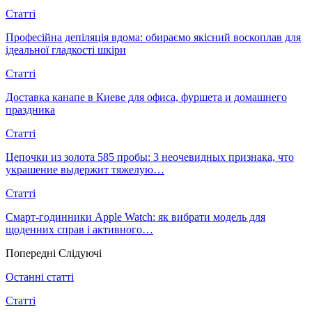
Статті
Професійна депіляція вдома: обираємо якісний воскоплав для
ідеальної гладкості шкіри
Статті
Доставка канапе в Киеве для офиса, фуршета и домашнего
праздника
Статті
Цепочки из золота 585 пробы: 3 неочевидных признака, что
украшение выдержит тяжелую…
Статті
Смарт-годинники Apple Watch: як вибрати модель для
щоденних справ і активного…
Попередні
Слідуючі
Останні статті
Статті