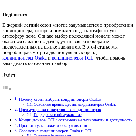
Поділитися
В жаркий летний сезон многие задумываются о приобретении
кондиционера, который поможет создать комфортную
атмосферу дома.
Однако выбор подходящей модели может
оказаться сложной задачей, учитывая разнообразие
представленных на рынке вариантов. В этой статье мы
подробно рассмотрим два популярных бренда —
кондиционеры Osaka
и
кондиционеры TCL
, чтобы помочь
вам сделать осознанный выбор.
Зміст
Почему стоит выбрать кондиционеры Osaka?
Основные преимущества кондиционеров Osaka:
Преимущества инверторных кондиционеров
Поддержка и обслуживание
Кондиционеры TCL: современные технологии и доступность
Простота установки и обслуживания
Сравнение кондиционеров Osaka и TCL
Энергоэффективность