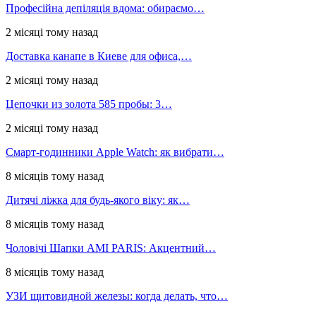
Професійна депіляція вдома: обираємо…
2 місяці тому назад
Доставка канапе в Киеве для офиса,…
2 місяці тому назад
Цепочки из золота 585 пробы: 3…
2 місяці тому назад
Смарт-годинники Apple Watch: як вибрати…
8 місяців тому назад
Дитячі ліжка для будь-якого віку: як…
8 місяців тому назад
Чоловічі Шапки AMI PARIS: Акцентний…
8 місяців тому назад
УЗИ щитовидной железы: когда делать, что…