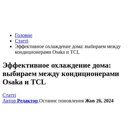
Головне
Статті
Эффективное охлаждение дома: выбираем между
кондиционерами Osaka и TCL
Эффективное охлаждение дома:
выбираем между кондиционерами
Osaka и TCL
Статті
Автор
Редактор
Останнє поновлення
Жов 26, 2024