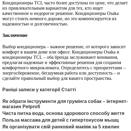
Кондиционеры TCL часто более доступны по цене, что делает
их привлекательным вариантом для тех, кто ищет
качественное и недорогое решение. Кондиционеры Osaka
могут стоить немного дороже, но это компенсируется их
надежностью и долговечностью.
Заключение
Выбор кондиционера – важное решение, от которого зависит
комфорт в вашем доме или офисе. Кондиционеры Osaka и
кондиционеры TCL – оба бренда заслуживают внимания,
предлагая надежные и эффективные решения для создания
комфортного микроклимата. Определитесь с приоритетами –
энергосбережение, бесшумная работа или доступность – и
сделайте правильный выбор для вашего пространства.
Раніші записи у категорії Статті
Як обрати інструменти для грумінга собак – інтернет-
магазин Petprofi
Чиста питна вода, основа здорового способу життя
Польза массажа для детей с гипертонусом мышц
Як організувати свій ранковий макіяж за 5 хвилин