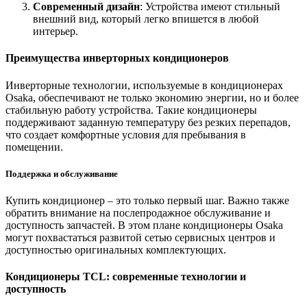
Современный дизайн
: Устройства имеют стильный
внешний вид, который легко впишется в любой
интерьер.
Преимущества инверторных кондиционеров
Инверторные технологии, используемые в кондиционерах
Osaka, обеспечивают не только экономию энергии, но и более
стабильную работу устройства. Такие кондиционеры
поддерживают заданную температуру без резких перепадов,
что создает комфортные условия для пребывания в
помещении.
Поддержка и обслуживание
Купить кондиционер – это только первый шаг. Важно также
обратить внимание на послепродажное обслуживание и
доступность запчастей. В этом плане кондиционеры Osaka
могут похвастаться развитой сетью сервисных центров и
доступностью оригинальных комплектующих.
Кондиционеры TCL: современные технологии и
доступность