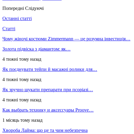
Попередні
Слідуючі
Останні статті
Статті
Чому жіночі костюми Zimmermann — це розумна інвестиція…
Золота підвіска з діамантом: як…
4 тижні тому назад
Як поєднувати тейпи й масажні ролики для…
4 тижні тому назад
Як зручно шукати препарати при псоріазі…
4 тижні тому назад
Как выбрать технику и аксессуары Proove…
1 місяць тому назад
Хвороба Лайма: що це та чим небезпечна