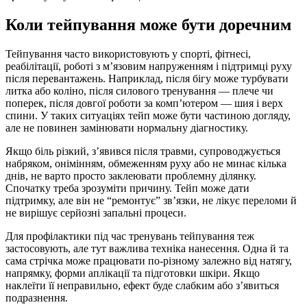
Коли тейпування може бути доречним
Тейпування часто використовують у спорті, фітнесі,
реабілітації, роботі з м’язовим напруженням і підтримці руху
після перевантажень. Наприклад, після бігу може турбувати
литка або коліно, після силового тренування — плече чи
поперек, після довгої роботи за комп’ютером — шия і верх
спини. У таких ситуаціях тейп може бути частиною догляду,
але не повинен замінювати нормальну діагностику.
Якщо біль різкий, з’явився після травми, супроводжується
набряком, онімінням, обмеженням руху або не минає кілька
днів, не варто просто заклеювати проблемну ділянку.
Спочатку треба зрозуміти причину. Тейп може дати
підтримку, але він не “ремонтує” зв’язки, не лікує переломи й
не вирішує серйозні запальні процеси.
Для профілактики під час тренувань тейпування теж
застосовують, але тут важлива техніка нанесення. Одна й та
сама стрічка може працювати по-різному залежно від натягу,
напрямку, форми аплікації та підготовки шкіри. Якщо
наклеїти її неправильно, ефект буде слабким або з’явиться
подразнення.