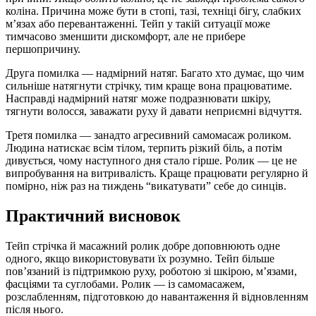
коліна. Причина може бути в стопі, тазі, техніці бігу, слабких
м’язах або перевантаженні. Тейп у такій ситуації може
тимчасово зменшити дискомфорт, але не прибере
першопричину.
Друга помилка — надмірний натяг. Багато хто думає, що чим
сильніше натягнути стрічку, тим краще вона працюватиме.
Насправді надмірний натяг може подразнювати шкіру,
тягнути волосся, заважати руху й давати неприємні відчуття.
Третя помилка — занадто агресивний самомасаж роликом.
Людина натискає всім тілом, терпить різкий біль, а потім
дивується, чому наступного дня стало гірше. Ролик — це не
випробування на витривалість. Краще працювати регулярно й
помірно, ніж раз на тиждень “викатувати” себе до синців.
Практичний висновок
Тейп стрічка й масажний ролик добре доповнюють одне
одного, якщо використовувати їх розумно. Тейп більше
пов’язаний із підтримкою руху, роботою зі шкірою, м’язами,
фасціями та суглобами. Ролик — із самомасажем,
розслабленням, підготовкою до навантаження й відновленням
після нього.