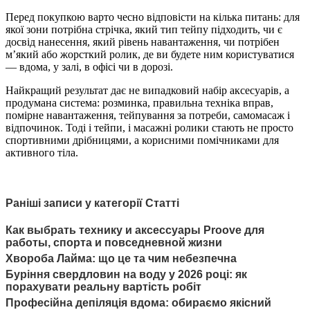
Перед покупкою варто чесно відповісти на кілька питань: для
якої зони потрібна стрічка, який тип тейпу підходить, чи є
досвід нанесення, який рівень навантаження, чи потрібен
м’який або жорсткий ролик, де ви будете ним користуватися
— вдома, у залі, в офісі чи в дорозі.
Найкращий результат дає не випадковий набір аксесуарів, а
продумана система: розминка, правильна техніка вправ,
помірне навантаження, тейпування за потреби, самомасаж і
відпочинок. Тоді і тейпи, і масажні ролики стають не просто
спортивними дрібницями, а корисними помічниками для
активного тіла.
Раніші записи у категорії Статті
Как выбрать технику и аксессуары Proove для
работы, спорта и повседневной жизни
Хвороба Лайма: що це та чим небезпечна
Буріння свердловин на воду у 2026 році: як
порахувати реальну вартість робіт
Професійна депіляція вдома: обираємо якісний