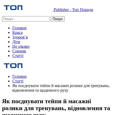
Publisher - Топ Поради
Головне
Краса
Здоров’я
Діти
Це цікаво
Сонник
Статті
Головне
Статті
Як поєднувати тейпи й масажні ролики для тренувань,
відновлення та щоденного руху
Як поєднувати тейпи й масажні
ролики для тренувань, відновлення та
щоденного руху