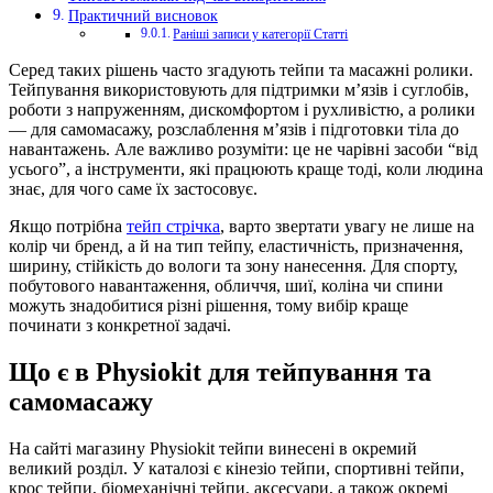
Практичний висновок
Раніші записи у категорії Статті
Серед таких рішень часто згадують тейпи та масажні ролики.
Тейпування використовують для підтримки м’язів і суглобів,
роботи з напруженням, дискомфортом і рухливістю, а ролики
— для самомасажу, розслаблення м’язів і підготовки тіла до
навантажень. Але важливо розуміти: це не чарівні засоби “від
усього”, а інструменти, які працюють краще тоді, коли людина
знає, для чого саме їх застосовує.
Якщо потрібна
тейп стрічка
, варто звертати увагу не лише на
колір чи бренд, а й на тип тейпу, еластичність, призначення,
ширину, стійкість до вологи та зону нанесення. Для спорту,
побутового навантаження, обличчя, шиї, коліна чи спини
можуть знадобитися різні рішення, тому вибір краще
починати з конкретної задачі.
Що є в Physiokit для тейпування та
самомасажу
На сайті магазину Physiokit тейпи винесені в окремий
великий розділ. У каталозі є кінезіо тейпи, спортивні тейпи,
крос тейпи, біомеханічні тейпи, аксесуари, а також окремі