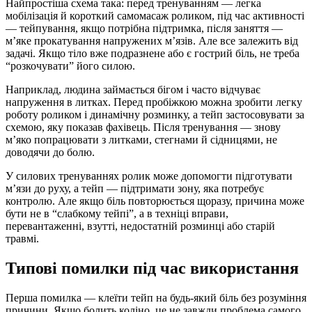
Найпростіша схема така: перед тренуванням — легка
мобілізація й короткий самомасаж роликом, під час активності
— тейпування, якщо потрібна підтримка, після заняття —
м’яке прокатування напружених м’язів. Але все залежить від
задачі. Якщо тіло вже подразнене або є гострий біль, не треба
“розкочувати” його силою.
Наприклад, людина займається бігом і часто відчуває
напруження в литках. Перед пробіжкою можна зробити легку
роботу роликом і динамічну розминку, а тейп застосовувати за
схемою, яку показав фахівець. Після тренування — знову
м’яко попрацювати з литками, стегнами й сідницями, не
доводячи до болю.
У силових тренуваннях ролик може допомогти підготувати
м’язи до руху, а тейп — підтримати зону, яка потребує
контролю. Але якщо біль повторюється щоразу, причина може
бути не в “слабкому тейпі”, а в техніці вправи,
перевантаженні, взутті, недостатній розминці або старій
травмі.
Типові помилки під час використання
Перша помилка — клеїти тейп на будь-який біль без розуміння
причини. Якщо болить коліно, це не завжди проблема самого