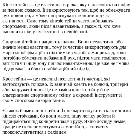
Кінезіо тейп — це еластична стрічка, яку наклеюють на шкіру
за певною схемою. Її використовують так, щоб не обмежувати
рух повністю, а м’яко підтримувати тканини під час
активності. Саме тому кінезіо тейпи часто вибирають
спортсмени, люди після навантажень, а також ті, хто хоче
зменшити відчуття скутості в певній зоні.
Спортивні тейпи працюють інакше. Вони нееластичні або
значно менш еластичні, тому їх частіше використовують для
жорсткішої фіксації та підтримки суглобів. Наприклад, коли
потрібно обмежити небажаний рух, підтримати гомілкостоп,
зап’ястя чи іншу зону під час навантаження. Це вже не “м’яка
підтримка”, а більш стабілізаційний підхід.
Крос тейпи — це невеликі нееластичні пластирі, які
застосовують точково. Їх зазвичай клеять на болючі, тригерні
або напружені зони. Це не заміна кінезіо тейпу й не
альтернатива спортивному тейпу, а окремий інструмент зі
своїм способом використання.
Є також біомеханічні тейпи. Їх не варто плутати з класичними
кінезіо стрічками, бо вони мають іншу логіку роботи й
підбираються під конкретні задачі руху. Якщо досвіду немає,
краще не експериментувати самостійно, а спочатку
проконсультуватися з фахівцем.