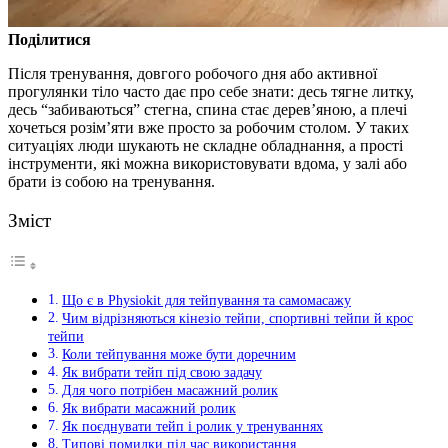
Поділитися
Після тренування, довгого робочого дня або активної
прогулянки тіло часто дає про себе знати: десь тягне литку,
десь “забиваються” стегна, спина стає дерев’яною, а плечі
хочеться розім’яти вже просто за робочим столом.
У таких
ситуаціях люди шукають не складне обладнання, а прості
інструменти, які можна використовувати вдома, у залі або
брати із собою на тренування.
Зміст
Що є в Physiokit для тейпування та самомасажу
Чим відрізняються кінезіо тейпи, спортивні тейпи й крос
тейпи
Коли тейпування може бути доречним
Як вибрати тейп під свою задачу
Для чого потрібен масажний ролик
Як вибрати масажний ролик
Як поєднувати тейп і ролик у тренуваннях
Типові помилки під час використання