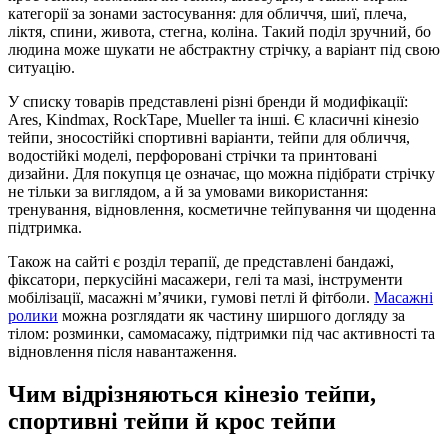
категорії за зонами застосування: для обличчя, шиї, плеча,
ліктя, спини, живота, стегна, коліна. Такий поділ зручний, бо
людина може шукати не абстрактну стрічку, а варіант під свою
ситуацію.
У списку товарів представлені різні бренди й модифікації:
Ares, Kindmax, RockTape, Mueller та інші. Є класичні кінезіо
тейпи, зносостійкі спортивні варіанти, тейпи для обличчя,
водостійкі моделі, перфоровані стрічки та принтовані
дизайни. Для покупця це означає, що можна підібрати стрічку
не тільки за виглядом, а й за умовами використання:
тренування, відновлення, косметичне тейпування чи щоденна
підтримка.
Також на сайті є розділ терапії, де представлені бандажі,
фіксатори, перкусійні масажери, гелі та мазі, інструменти
мобілізації, масажні м’ячики, гумові петлі й фітболи.
Масажні
ролики
можна розглядати як частину ширшого догляду за
тілом: розминки, самомасажу, підтримки під час активності та
відновлення після навантаження.
Чим відрізняються кінезіо тейпи,
спортивні тейпи й крос тейпи