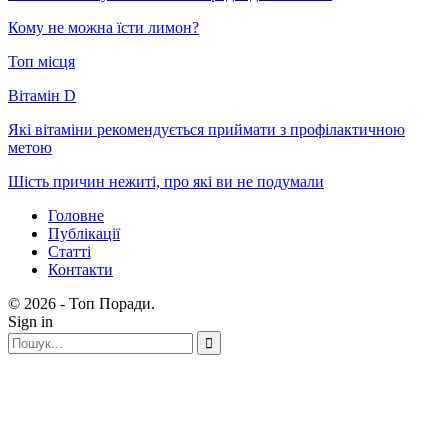
Кому не можна їсти лимон?
Топ місця
Вітамін D
Які вітаміни рекомендується приймати з профілактичною
метою
Шість причин нежиті, про які ви не подумали
Головне
Публікації
Статті
Контакти
© 2026 - Топ Поради.
Sign in