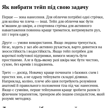
Як вибрати тейп під свою задачу
Перше — зона нанесення. Для обличчя потрібні одні стрічки,
для коліна чи плеча — інші. Тейп для обличчя має бути
м’якшим до шкіри, а спортивна стрічка для активного
навантаження повинна краще триматися, витримувати рух,
піт і тертя одягу.
Друге — умови використання. Якщо людина тренується,
бігає, ходить у зал або активно рухається, варто дивитися на
зносостійкість і водостійкість. Якщо тейп потрібен для
короткої побутової підтримки, вимоги можуть бути
простішими. Але в будь-якому разі шкіра має бути чистою,
сухою, без кремів і подразнень.
Третє — досвід. Новачку краще починати з базових схем і
простих зон, а не одразу тейпувати складні ділянки.
Наприклад, коліно, плече або шия потребують розуміння
анатомії й правильного положення тіла під час нанесення.
Якщо є сумніви, перше тейпування краще зробити разом із
фізичним терапевтом, тренером або іншим спеціалістом, який
розуміє методику.