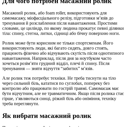
Для чого потрібен масажний ролик
Масажний ролик, або foam roller, використовують для
самомасажу, міофасціального релізу, підготовки м’язів до
тренування й розслаблення після навантаження. Простими
словами, це циліндр, по якому людина прокатує певні ділянки
тіла: спину, стегна, литки, сідниці або бічну поверхню ноги.
Ролик може бути корисним не тільки спортсменам. Його
використовують люди, які багато сидять, довго стоять,
працюють фізично або відчувають скутість після однотипного
навантаження. Наприклад, після дня за ноутбуком часто
хочеться розім’яти грудний відділ, плечі й спину. Після
тренування — зняти відчуття “забитих” м’язів.
Але ролик теж потребує техніки. Не треба тиснути на тіло
через сильний біль, кататися по суглобах, попереку без
контролю або працювати по гострій травмі. Самомасаж має
бути відчутним, але не травматичним. Якщо після ролика стає
гірше, з’являються синці, різкий біль або оніміння, техніку
треба переглянути.
Як вибрати масажний ролик