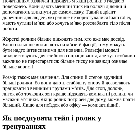
Початківцям зазвичай підходять м’якші ролики з гладкою
поверхнею. Вони дають менший тиск на болючі ділянки й
допомагають звикнути до самомасажу. Такий варіант
доречний для людей, які раніше не користувалися foam roller,
мають чутливі м’язи або хочуть м’яко розслабляти тіло після
роботи.
Жорсткі ролики більше підходять тим, хто вже має досвід.
Вони сильніше впливають на м’язи й фасції, тому можуть
бути надто інтенсивними для новачка. Рельєфні моделі
використовують для глибшого опрацювання, але тут особливо
важливо не перестаратися: більше тиску не завжди означає
більше користі.
Розмір також має значення. Для спини й стегон зручніші
більші ролики, бо вони дають стабільну опору й дозволяють
працювати з великими групами м’язів. Для стоп, долонь,
литок або точкових зон краще підходять компактні ролики чи
масажні м’ячики. Якщо ролик потрібен для дому, можна брати
більший. Якщо для поїздок або офісу — компактніший.
Як поєднувати тейп і ролик у
тренуваннях