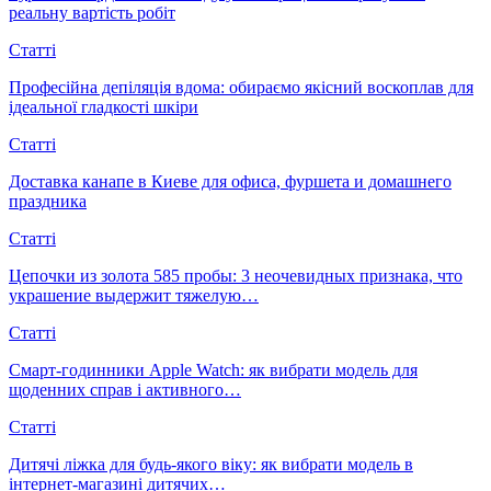
реальну вартість робіт
Статті
Професійна депіляція вдома: обираємо якісний воскоплав для
ідеальної гладкості шкіри
Статті
Доставка канапе в Киеве для офиса, фуршета и домашнего
праздника
Статті
Цепочки из золота 585 пробы: 3 неочевидных признака, что
украшение выдержит тяжелую…
Статті
Смарт-годинники Apple Watch: як вибрати модель для
щоденних справ і активного…
Статті
Дитячі ліжка для будь-якого віку: як вибрати модель в
інтернет-магазині дитячих…