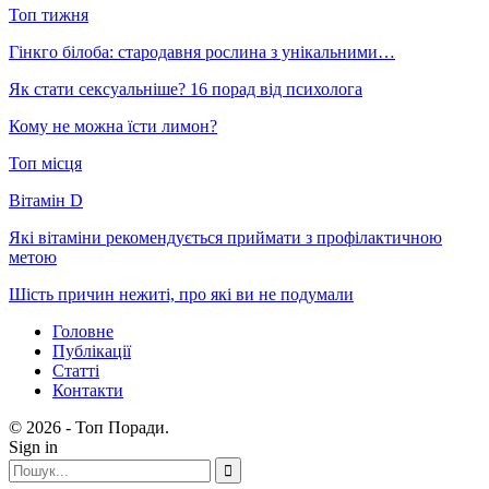
Топ тижня
Гінкго білоба: стародавня рослина з унікальними…
Як стати сексуальніше? 16 порад від психолога
Кому не можна їсти лимон?
Топ місця
Вітамін D
Які вітаміни рекомендується приймати з профілактичною
метою
Шість причин нежиті, про які ви не подумали
Головне
Публікації
Статті
Контакти
© 2026 - Топ Поради.
Sign in