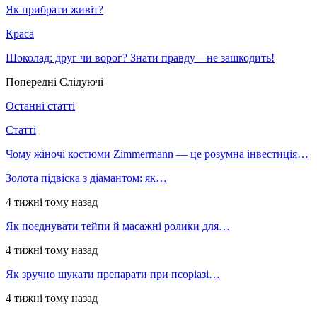
Як прибрати живіт?
Краса
Шоколад: друг чи ворог? Знати правду – не зашкодить!
Попередні
Слідуючі
Останні статті
Статті
Чому жіночі костюми Zimmermann — це розумна інвестиція…
Золота підвіска з діамантом: як…
4 тижні тому назад
Як поєднувати тейпи й масажні ролики для…
4 тижні тому назад
Як зручно шукати препарати при псоріазі…
4 тижні тому назад