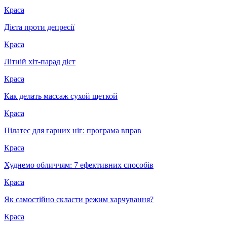
Краса
Дієта проти депресії
Краса
Літній хіт-парад дієт
Краса
Как делать массаж сухой щеткой
Краса
Пілатес для гарних ніг: програма вправ
Краса
Худнемо обличчям: 7 ефективних способів
Краса
Як самостійно скласти режим харчування?
Краса