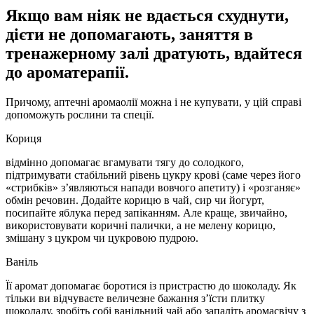
Якщо вам ніяк не вдається схуднути,
дієти не допомагають, заняття в
тренажерному залі дратують, вдайтеся
до ароматерапії.
Причому, аптечні аромаолії можна і не купувати, у цій справі
допоможуть рослини та спеції.
Кориця
відмінно допомагає вгамувати тягу до солодкого,
підтримувати стабільний рівень цукру крові (саме через його
«стрибків» з’являються напади вовчого апетиту) і «розганяє»
обмін речовин. Додайте корицю в чай, сир чи йогурт,
посипайте яблука перед запіканням. Але краще, звичайно,
використовувати коричні палички, а не мелену корицю,
змішану з цукром чи цукровою пудрою.
Ваніль
Її аромат допомагає боротися із пристрастю до шоколаду. Як
тільки ви відчуваєте величезне бажання з’їсти плитку
шоколаду, зробіть собі ванільний чай або запаліть аромасвічу з