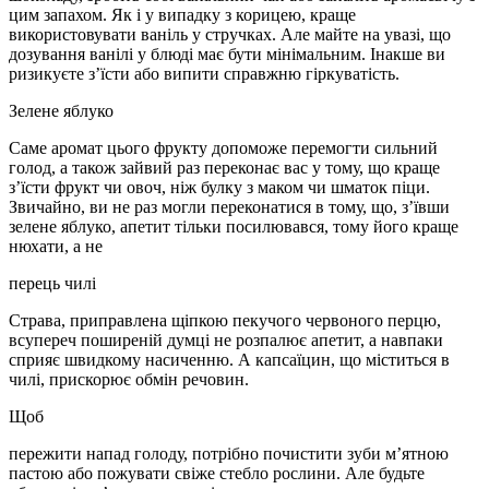
цим запахом. Як і у випадку з корицею, краще
використовувати ваніль у стручках. Але майте на увазі, що
дозування ванілі у блюді має бути мінімальним. Інакше ви
ризикуєте з’їсти або випити справжню гіркуватість.
Зелене яблуко
Саме аромат цього фрукту допоможе перемогти сильний
голод, а також зайвий раз переконає вас у тому, що краще
з’їсти фрукт чи овоч, ніж булку з маком чи шматок піци.
Звичайно, ви не раз могли переконатися в тому, що, з’ївши
зелене яблуко, апетит тільки посилювався, тому його краще
нюхати, а не
перець чилі
Страва, приправлена ​​щіпкою пекучого червоного перцю,
всупереч поширеній думці не розпалює апетит, а навпаки
сприяє швидкому насиченню. А капсаїцин, що міститься в
чилі, прискорює обмін речовин.
Щоб
пережити напад голоду, потрібно почистити зуби м’ятною
пастою або пожувати свіже стебло рослини. Але будьте