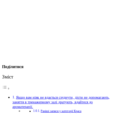
Поділитися
Зміст
Якщо вам ніяк не вдається схуднути, дієти не допомагають,
заняття в тренажерному залі дратують, вдайтеся до
ароматерапії.
Раніші записи у категорії Краса