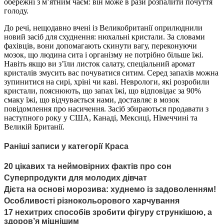
обережні з м’ятним чаєм: він може в рази розпалити почуття
голоду.
До речі, нещодавно вчені із Великобританії оприлюднили
новий засіб для схуднення: нюхальні кристали. За словами
фахівців, вони допомагають скинути вагу, переконуючи
мозок, що людина сита і організму не потрібно більше їжі.
Навіть якщо ви з’їли листок салату, спеціальний аромат
кристалів змусить вас почуватися ситим. Серед запахів можна
зупинитися на сирі, хріні чи каві. Неврологи, які розробили
кристали, пояснюють, що запах їжі, що відповідає за 90%
смаку їжі, що відчувається нами, доставляє в мозок
повідомлення про насичення. Засіб збираються продавати з
наступного року у США, Канаді, Мексиці, Німеччині та
Великій Британії.
Раніші записи у категорії Краса
20 цікавих та неймовірних фактів про сон
Суперпродукти для молодих дівчат
Дієта на основі морозива: худнемо із задоволенням!
Особливості різнокольорового харчування
17 нехитрих способів зробити фігуру стрункішою, а
здоров’я міцнішим