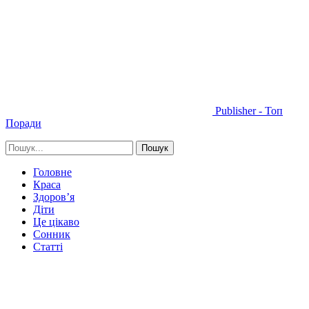
Publisher - Топ
Поради
Головне
Краса
Здоров’я
Діти
Це цікаво
Сонник
Статті