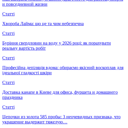
и повседневной жизни
Статті
Хвороба Лайма: що це та чим небезпечна
Статті
Буріння свердловин на воду у 2026 році: як порахувати
реальну вартість робіт
Статті
Професійна депіляція вдома: обираємо якісний воскоплав для
ідеальної гладкості шкіри
Статті
Доставка канапе в Киеве для офиса, фуршета и домашнего
праздника
Статті
Цепочки из золота 585 пробы: 3 неочевидных признака, что
украшение выдержит тяжелую…