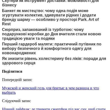
Скутери як інструмент доставки: можливості для
бізнесу
Банкет як мистецтво: чому одна подія може
згуртувати колектив, здивувати рідних і додати
бренду шарму — особливо у просторі Park. Art of
Rest
Сюрприз, запакований із турботою: чому
подарункові коробки до Дня вчителя стали новою
традицією уваги та подяки
Перший гардероб маляти: практичний путівник по
вибору безпечного й комфортного одягу для
новонароджених
Як знизити рівень холестерину без ліків: поради для
здорового серця
Поділитися
Попередній запис
Мужской и женский гель для бритья: в чем разница и что
выбрать
Слідуючий запис
Нічний лайфхак: де тримати смартфон під час сну, щоб спати