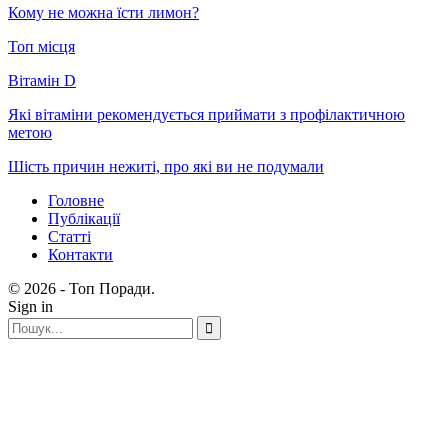
Кому не можна їсти лимон?
Топ місця
Вітамін D
Які вітаміни рекомендується приймати з профілактичною
метою
Шість причин нежиті, про які ви не подумали
Головне
Публікації
Статті
Контакти
© 2026 - Топ Поради.
Sign in