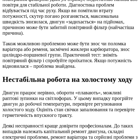
повітря для стабільної роботи. Діагностика проблем
відбувається під час руху. Якщо ви помітили втрату
потужності, скутер погано розганяється, максимальна
швидкість знизилася, двигун «задихається» на підйомах,
причиною може бути забитий повітряний фільтр (найчастіша
причина).
Також можливою проблемою може бути знос чи поломка
варіатора або ременя, засмічені жиклери карбюратора, знос
циліндро-поршневої групи. Практичний тест: зніміть
повітряний фільтр і спробуйте проїхатися. Якщо потужність
відновилася – проблема знайдена.
Нестабільна робота на холостому ходу
Двигун працює нерівно, обороти «плавають», можливі
раптові зупинки на світлофорах. У цьому випадку прогрійте
двигун до робочої температури, перевірте регулювання
холостого ходу. Оцініть стан свічки запалювання та перевірте
герметичність впускного тракту.
Деякі несправності краще довірити професіоналам. До таких
випадків належать капітальний ремонт двигуна, складні
електричні проблеми, ремонт варіатора та серйозні проблеми з