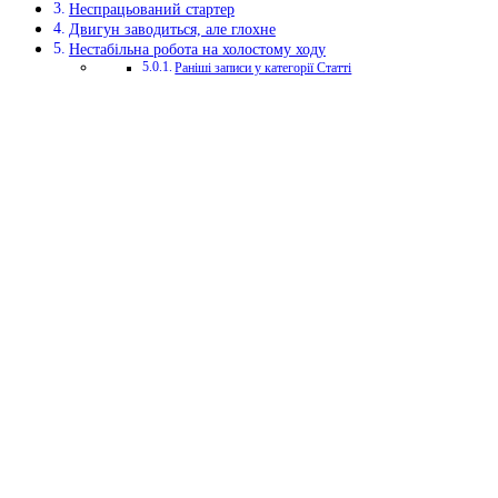
Неспрацьований стартер
Двигун заводиться, але глохне
Нестабільна робота на холостому ходу
Раніші записи у категорії Статті