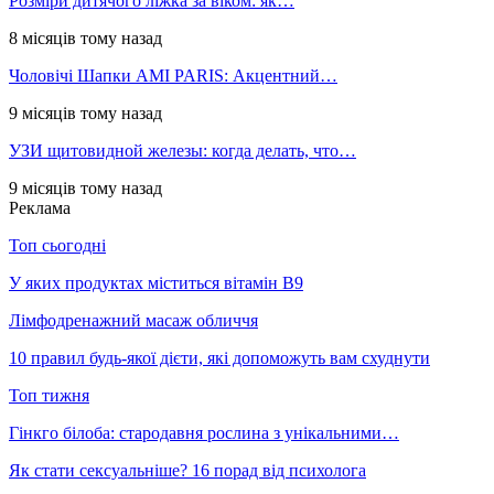
Розміри дитячого ліжка за віком: як…
8 місяців тому назад
Чоловічі Шапки AMI PARIS: Акцентний…
9 місяців тому назад
УЗИ щитовидной железы: когда делать, что…
9 місяців тому назад
Реклама
Топ сьогодні
У яких продуктах міститься вітамін В9
Лімфодренажний масаж обличчя
10 правил будь-якої дієти, які допоможуть вам схуднути
Топ тижня
Гінкго білоба: стародавня рослина з унікальними…
Як стати сексуальніше? 16 порад від психолога