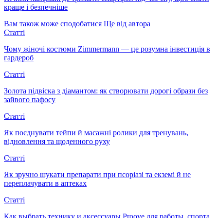
краще і безпечніше
Вам також може сподобатися
Ще від автора
Статті
Чому жіночі костюми Zimmermann — це розумна інвестиція в
гардероб
Статті
Золота підвіска з діамантом: як створювати дорогі образи без
зайвого пафосу
Статті
Як поєднувати тейпи й масажні ролики для тренувань,
відновлення та щоденного руху
Статті
Як зручно шукати препарати при псоріазі та екземі й не
переплачувати в аптеках
Статті
Как выбрать технику и аксессуары Proove для работы, спорта