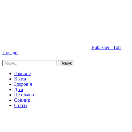
Publisher - Топ
Поради
Головне
Краса
Здоров’я
Діти
Це цікаво
Сонник
Статті