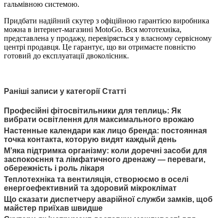
гальмівною системою.
Придбати надійний скутер з офіційною гарантією виробника
можна в інтернет-магазині MotoGo. Вся мототехніка,
представлена у продажу, перевіряється у власному сервісному
центрі продавця. Це гарантує, що ви отримаєте повністю
готовий до експлуатації двоколісник.
Раніші записи у категорії Статті
Професійні фітосвітильники для теплиць: Як
вибрати освітлення для максимального врожаю
Настенные календари как лицо бренда: постоянная
точка контакта, которую видят каждый день
М’яка підтримка організму: коли доречні засоби для
заспокоєння та лімфатичного дренажу — переваги,
обережність і роль лікаря
Теплотехніка та вентиляція, створюємо в оселі
енергоефективний та здоровий мікроклімат
Що сказати диспетчеру аварійної служби замків, щоб
майстер приїхав швидше