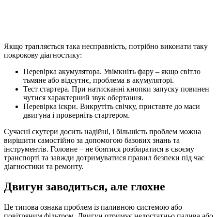
Якщо трапляється така несправність, потрібно виконати таку
покрокову діагностику:
Перевірка акумулятора. Увімкніть фару – якщо світло
тьмяне або відсутнє, проблема в акумуляторі.
Тест стартера. При натисканні кнопки запуску повинен
чутися характерний звук обертання.
Перевірка іскри. Викрутіть свічку, приставте до маси
двигуна і проверніть стартером.
Сучасні скутери досить надійні, і більшість проблем можна
вирішити самостійно за допомогою базових знань та
інструментів. Головне – не боятися розбиратися в своєму
транспорті та завжди дотримуватися правил безпеки під час
діагностики та ремонту.
Двигун заводиться, але глохне
Це типова ознака проблем із паливною системою або
повітряним фільтром. Двигун отримує недостатньо палива або