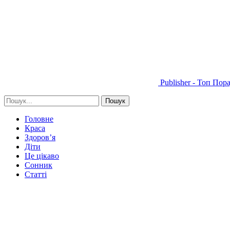
Publisher - Топ Пор
Головне
Краса
Здоров’я
Діти
Це цікаво
Сонник
Статті