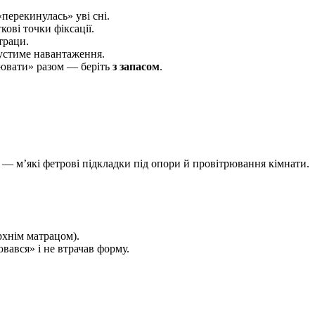
перекинулась» уві сні.
кові точки фіксації.
траци.
пустиме навантаження.
стювати» разом — беріть
з запасом
.
и — м’які фетрові підкладки під опори й провітрювання кімнати.
рхнім матрацом).
вався» і не втрачав форму.