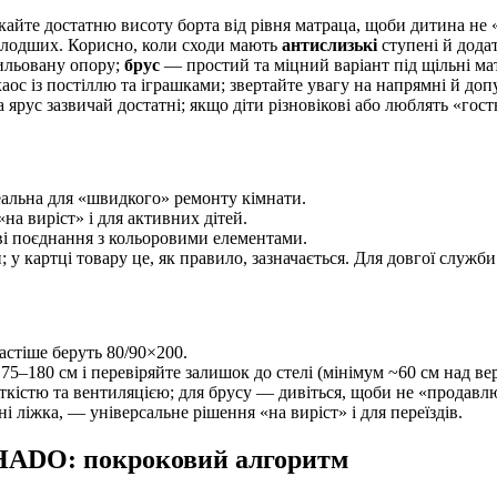
айте достатню висоту борта від рівня матраца, щоби дитина не «
олодших. Корисно, коли сходи мають
антислизькі
ступені й додат
ильовану опору;
брус
— простий та міцний варіант під щільні ма
ос із постіллю та іграшками; звертайте увагу на напрямні й до
 ярус зазвичай достатні; якщо діти різновікові або люблять «го
еальна для «швидкого» ремонту кімнати.
а виріст» і для активних дітей.
аві поєднання з кольоровими елементами.
у картці товару це, як правило, зазначається. Для довгої служб
астіше беруть 80/90×200.
175–180 см і перевіряйте залишок до стелі (мінімум ~60 см над ве
ткістю та вентиляцією; для брусу — дивіться, щоби не «продавлю
ні ліжка, — універсальне рішення «на виріст» і для переїздів.
CHADO: покроковий алгоритм