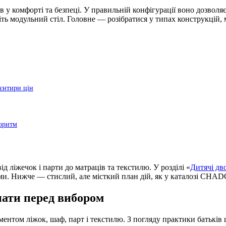
у комфорті та безпеці. У правильній конфігурації воно дозволяє р
іть модульний стіл.
Головне — розібратися у типах конструкцій, 
ієнтири цін
оритм
 ліжечок і парти до матраців та текстилю. У розділі «
Дитячі дв
ями. Нижче — стислий, але місткий план дій, як у каталозі CHA
ати перед вибором
том ліжок, шаф, парт і текстилю. З погляду практики батьків це