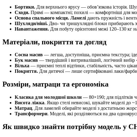
Бортики.
Для верхнього ярусу — обов’язкова історія. Шук
Сходи.
Прямі — компактні; похилі — комфортніші для м
Основа спального місця.
Ламелі
дають пружність і вент
Шухляди/нішi.
Дво- чи тришухлядні блоки прибирають ха
Навантаження.
Для побуту орієнтовні межі 120–130 кг на
Матеріали, покриття та догляд
Сосна масив
— легша, доступніша, приємна текстура; ід
Бук масив
— твердіший і витриваліший, логічний вибір «н
Вільха
— приємні теплі відтінки, стабільність, часто цік
Покриття.
Для дитячої — лише сертифіковані лаки/фарби; 
Розміри, матраци та ергономіка
Класика для молодшої школи
— 80×190; для підлітків ч
Висота ліжка
. Якщо стелі невисокі, шукайте моделі до ~
Матрац
. Для ламелей обирайте моделі з достатньою жорс
Трансформери
. Моделі, які розділяються на два одноярус
Як швидко знайти потрібну модель у 