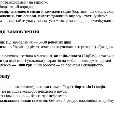
ант-трансформер «на виріст».
 бюджетний коридор.
озмір спального місця
й
комплектацію
(бортики, шухляди, сход
таження
,
тип основи
,
висота/довжина виробу
,
стать/унісекс
.
 — звертайте увагу на статуси «товар на складі» чи «очікування
 до замовлення
нів
; під замовлення —
5–30 робочих днів
.
шта
по Україні (крім тимчасово окупованих територій). Для дв
на рахунок, готівка в магазині,
онлайн-оплата
(LiqPay), а також
ів
(за цілісності упаковки), гарантія на меблі; пошкоджені деталі 
 ліжко — ~800 грн
, інші роботи — за прайсом і складністю.
разу
к — «на покоління»),
основи
(ламелі/брус),
бортиків і сходів
.
це вирішує комфорт верхнього ярусу.
з кілька років — беріть
трансформер
.
ксимальне навантаження
: безпека й ресурс важливіші за дрібн