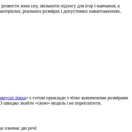
озвести зони сну, звільнити підлогу для ігор і навчання, а
матеріалах, реальних розмірах і допустимих навантаженнях.
оярусні ліжка
» є готові приклади з чітко зазначеними розмірами
DO швидко знайти «свою» модель і не переплатити.
 означає дві речі: