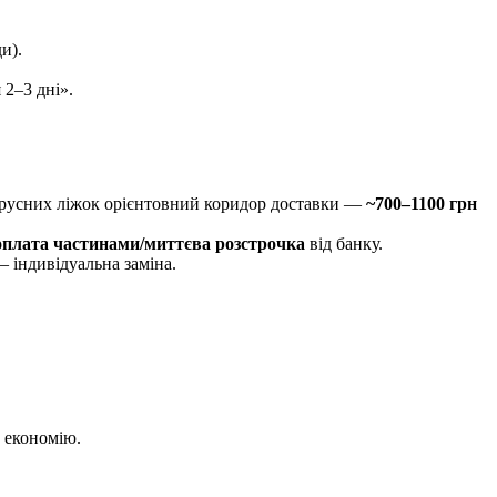
и).
 2–3 дні».
оярусних ліжок орієнтовний коридор доставки —
~700–1100 грн
оплата частинами/миттєва розстрочка
від банку.
— індивідуальна заміна.
у економію.