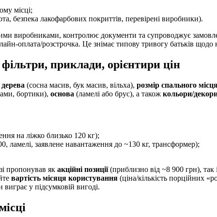
ому місці;
ота, безпека лакофарбових покриттів, перевірені виробники).
ими виробниками, контролює документи та супроводжує замовлен
айн-оплата/розстрочка. Це знімає типову тривогу батьків щодо на
фільтри, приклади, орієнтири цін
 дерева
(сосна масив, бук масив, вільха),
розмір спального місц
дами, бортики),
основа
(ламелі або брус), а також
кольори/декор
ння на ліжко близько 120 кг);
00, ламелі, заявлене навантаження до ~130 кг, трансформер);
озі пропонував як
акційні позиції
(приблизно від ~8 900 грн), так 
уйте
вартість місяця користування
(ціна/кількість порційних «р
и виграє у підсумковій вигоді.
місці