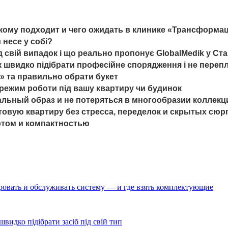
, кому подходит и чего ожидать в клинике «Трансформа
 несе у собі?
д свій випадок і що реально пропонує GlobalMedik у Ст
як швидко підібрати професійне спорядження і не переп
ку» та правильно обрати букет
а режим роботи під вашу квартиру чи будинок
ьный образ и не потеряться в многообразии коллекц
овую квартиру без стресса, переделок и скрытых сюр
ртом и компактностью
ровать и обслуживать систему — и где взять комплектующие
видко підібрати засіб під свій тип