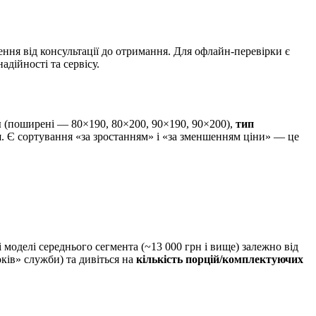
ня від консультації до отримання. Для офлайн-перевірки є
дійності та сервісу.
я
(поширені — 80×190, 80×200, 90×190, 90×200),
тип
и
. Є сортування «за зростанням» і «за зменшенням ціни» — це
і моделі середнього сегмента (~13 000 грн і вище) залежно від
оків» служби) та дивіться на
кількість порцій/комплектуючих