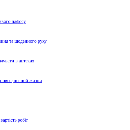
айвого пафосу
ення та щоденного руху
ачувати в аптеках
и повседневной жизни
вартість робіт