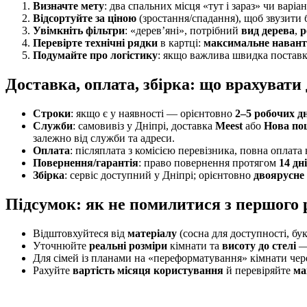
Визначте мету
: два спальних місця «тут і зараз» чи варі
Відсортуйте за ціною
(зростання/спадання), щоб звузити
Увімкніть фільтри
: «дерев’яні», потрібний
вид дерева
,
р
Перевірте технічні рядки
в картці:
максимальне наван
Подумайте про логістику
: якщо важлива швидка поставка
Доставка, оплата, збірка: що врахувати
Строки
: якщо є у наявності — орієнтовно
2–5 робочих д
Служби
: самовивіз у Дніпрі, доставка
Meest
або
Нова по
залежно від служби та адреси.
Оплата
: післяплата з комісією перевізника, повна оплата 
Повернення/гарантія
: право повернення протягом
14 дн
Збірка
: сервіс доступний у Дніпрі; орієнтовно
двоярусне
Підсумок: як не помилитися з першого 
Відштовхуйтеся від
матеріалу
(сосна для доступності, бу
Уточнюйте
реальні розміри
кімнати та
висоту до стелі
— 
Для сімей із планами на «переформатування» кімнати чере
Рахуйте
вартість місяця користування
й перевіряйте
ма