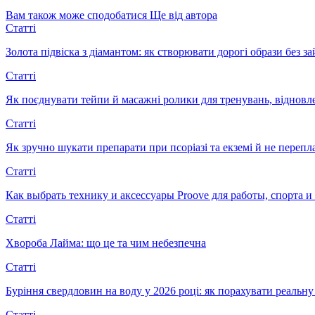
Вам також може сподобатися
Ще від автора
Статті
Золота підвіска з діамантом: як створювати дорогі образи без з
Статті
Як поєднувати тейпи й масажні ролики для тренувань, відновл
Статті
Як зручно шукати препарати при псоріазі та екземі й не перепл
Статті
Как выбрать технику и аксессуары Proove для работы, спорта 
Статті
Хвороба Лайма: що це та чим небезпечна
Статті
Буріння свердловин на воду у 2026 році: як порахувати реальну 
Статті