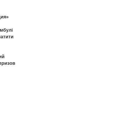
ция»
амбулі
латити
ий
призов