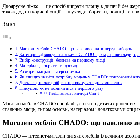
Двоярусне ліжко — це спосіб виграти площу в дитячій без жертв 
також додати корисні опції — шухляди, бортики, полиці чи нав
Зміст
Магазин меблів CHADO: що важливо знати перед вибором
Категорія «Двоярусні ліжка» в CHADO: фільтри, приклади, ор
Вибір конструкції: безпека на першому місці
Матеріали, покриття та догляд
Розміри, матраци та ергономіка
Як швидко знайти потрібну модель у CHADO: покроковий алг
Доставка, оплата, збірка: що врахувати до замовлення
Підсумок: як не помилитися з першого разу
Раніші записи у категорії Статті
Магазин меблів CHADO спеціалізується на дитячих рішеннях: від
спальних місць, типом основи, матеріалом і додатковими опці
Магазин меблів CHADO: що важливо зн
CHADO — інтернет-магазин дитячих меблів із великим асортимен