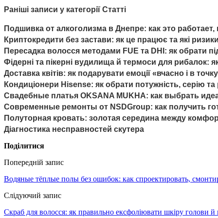
Раніші записи у категорії Статті
Подшивка от алкоголизма в Днепре: как это работает
Криптокредити без застави: як це працює та які ризики
Пересадка волосся методами FUE та DHI: як обрати пі
Фідерні та пікерні вудилища й термоси для рибалок: 
Доставка квітів: як подарувати емоції «вчасно і в точ
Кондиціонери Hisense: як обрати потужність, серію т
Свадебные платья OKSANA MUKHA: как выбрать идеал
Современные ремонты от NSDGroup: как получить гот
Полуторная кровать: золотая середина между комфо
Діагностика несправностей скутера
Поділитися
Попередній запис
Водяные тёплые полы без ошибок: как спроектировать, смонти
Слідуючий запис
Скраб для волосся: як правильно ексфоліювати шкіру голови й ш