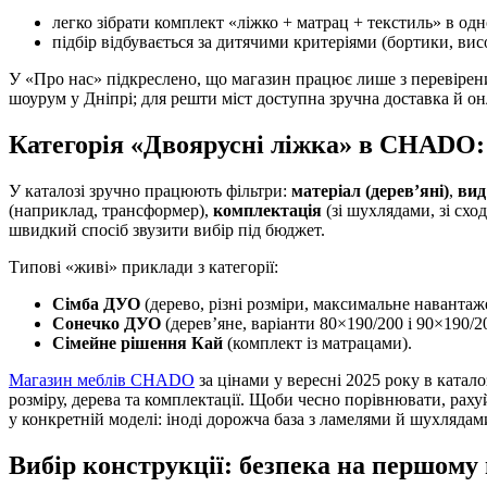
легко зібрати комплект «ліжко + матрац + текстиль» в одн
підбір відбувається за дитячими критеріями (бортики, вис
У «Про нас» підкреслено, що магазин працює лише з перевірен
шоурум у Дніпрі; для решти міст доступна зручна доставка й онл
Категорія «Двоярусні ліжка» в CHADO: 
У каталозі зручно працюють фільтри:
матеріал (дерев’яні)
,
вид
(наприклад, трансформер),
комплектація
(зі шухлядами, зі схо
швидкий спосіб звузити вибір під бюджет.
Типові «живі» приклади з категорії:
Сімба ДУО
(дерево, різні розміри, максимальне навантаже
Сонечко ДУО
(дерев’яне, варіанти 80×190/200 і 90×190/2
Сімейне рішення Кай
(комплект із матрацами).
Магазин меблів CHADO
за цінами у вересні 2025 року в катал
розміру, дерева та комплектації. Щоби чесно порівнювати, рах
у конкретній моделі: іноді дорожча база з ламелями й шухлядам
Вибір конструкції: безпека на першому 