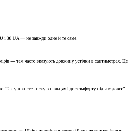
EU і 38 UA — не завжди одне й те саме.
мірів — там часто вказують довжину устілки в сантиметрах. Це
е. Так уникнете тиску в пальцях і дискомфорту під час довгої
руднюється. Шкіра простіша в догляді й краще тримає форму.