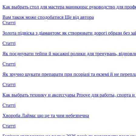
Как выбрать стол для мастера маникюра: руководство для про
Вам також може сподобатися
Ще від автора
Статті
Золота підвіска з діамантом: як створювати дорогі образи без з
Статті
Як поєднувати тейпи й масажні ролики для тренувань, відновл
Статті
Як зручно шукати препарати при псоріазі та екземі й не перепл
Статті
Как выбрать технику и аксессуары Proove для работы, спорта 
Статті
Хвороба Лайма: що це та чим небезпечна
Статті