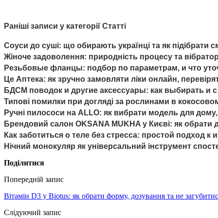
Раніші записи у категорії Статті
Соуси до суші: що обирають українці та як підібрати см
Жіноче задоволення: природність процесу та вібрато
Резьбовые фланцы: подбор по параметрам, и что уточ
Це Аптека: як зручно замовляти ліки онлайн, перевірят
БДСМ поводок и другие аксессуары: как выбирать и с
Типові помилки при догляді за рослинами в кокосовом
Ручні пилососи на ALLO: як вибрати модель для дому,
Брендовий салон OKSANA MUKHA у Києві: як обрати д
Как заботиться о теле без стресса: простой подход 
Нічний монокуляр як універсальний інструмент спост
Поділитися
Попередній запис
Вітамін D3 у Biotus: як обрати форму, дозування та не загубити
Слідуючий запис