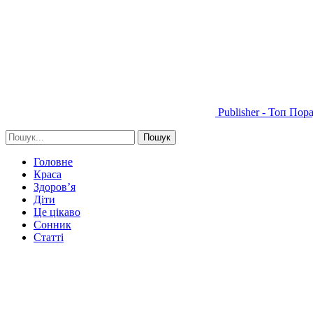
Publisher - Топ Пор
Головне
Краса
Здоров’я
Діти
Це цікаво
Сонник
Статті