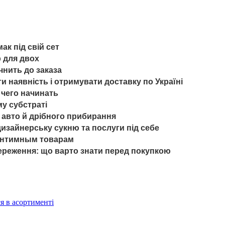
ак під свій сет
р для двох
нить до заказа
и наявність і отримувати доставку по Україні
 чего начинать
у субстраті
 авто й дрібного прибирання
изайнерську сукню та послуги під себе
к интимным товарам
ереження: що варто знати перед покупкою
ся в асортименті