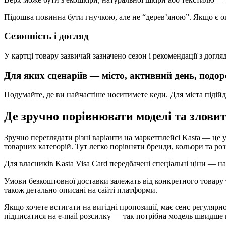
Підошва повинна бути гнучкою, але не “дерев’яною”. Якщо є о
Сезонність і догляд
У картці товару зазвичай зазначено сезон і рекомендації з дог
Для яких сценаріїв — місто, активний день, подор
Подумайте, де ви найчастіше носитимете кеди. Для міста підій
Де зручно порівнювати моделі та злови
Зручно переглядати різні варіанти на маркетплейсі Kasta — це 
товарних категорій. Тут легко порівняти бренди, кольори та роз
Для власників Kasta Visa Card передбачені спеціальні ціни — н
Умови безкоштовної доставки залежать від конкретного товару т
також детально описані на сайті платформи.
Якщо хочете встигати на вигідні пропозиції, має сенс регулярн
підписатися на e-mail розсилку — так потрібна модель швидше 