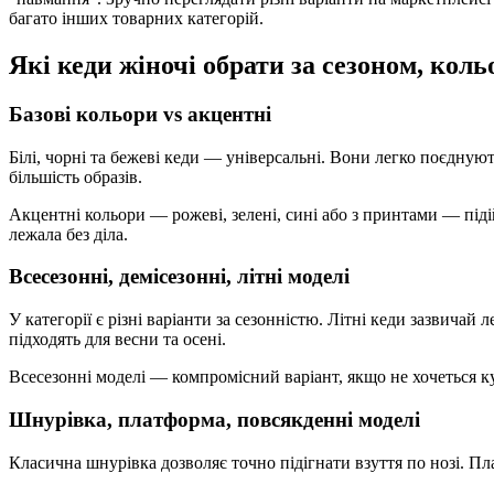
багато інших товарних категорій.
Які кеди жіночі обрати за сезоном, коль
Базові кольори vs акцентні
Білі, чорні та бежеві кеди — універсальні. Вони легко поєдную
більшість образів.
Акцентні кольори — рожеві, зелені, сині або з принтами — піді
лежала без діла.
Всесезонні, демісезонні, літні моделі
У категорії є різні варіанти за сезонністю. Літні кеди зазвича
підходять для весни та осені.
Всесезонні моделі — компромісний варіант, якщо не хочеться ку
Шнурівка, платформа, повсякденні моделі
Класична шнурівка дозволяє точно підігнати взуття по нозі. Пл