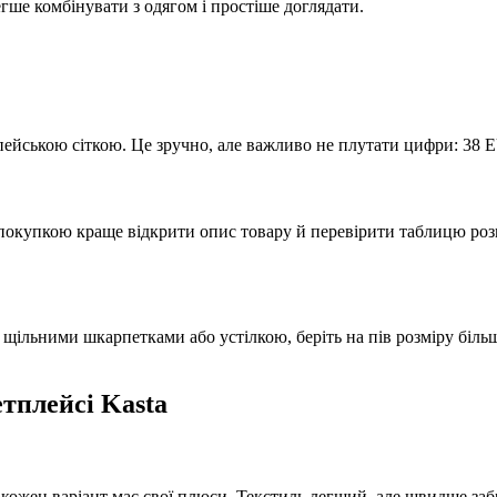
гше комбінувати з одягом і простіше доглядати.
ропейською сіткою. Це зручно, але важливо не плутати цифри: 38 
покупкою краще відкрити опис товару й перевірити таблицю роз
 щільними шкарпетками або устілкою, беріть на пів розміру більш
етплейсі Kasta
кожен варіант має свої плюси. Текстиль легший, але швидше заб