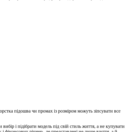
орстка підошва чи промах із розміром можуть зіпсувати все
 вибір і підібрати модель під свій стиль життя, а не купувати
і фінансових рішень, де представлені не лише взуття, а й