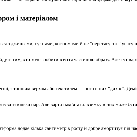
ором і матеріалом
ться з джинсами, сукнями, костюмами й не “перетягують” увагу н
йдуть тим, хто хоче зробити взуття частиною образу. Але тут варт
й легші, з тоншим верхом або текстилем — нога в них “дихає”. Де
пувати кілька пар. Але варто пам’ятати: взимку в них може бути 
атформа додає кілька сантиметрів росту й добре амортизує під ч