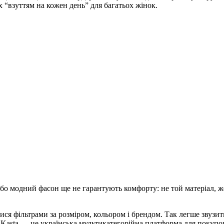
х “взуттям на кожен день” для багатьох жінок.
бо модний фасон ще не гарантують комфорту: не той матеріал, ж
ся фільтрами за розміром, кольором і брендом. Так легше звузити
 Kasta — це українська мультикатегорійна платформа для покупок 