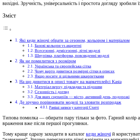
вихідні. Зручність, універсальність і
простота догляду зробили ї
Зміст
Які кеди жіночі обрати за сезоном, кольором і матеріалом
Базові кольори vs акцентні
Всесезонні, демісезонні, літні моделі
Шнурівка, платформа, повсякденні моделі
Як не помилитися з розміром
Українська та європейська сітка
Чому варто дивитися розмірні сітки в описах
Якщо носите зі щільними шкарпетками
На що дивитися в описі товару на маркетплейсі Kasta
Матеріал верху, підкладки та підошви
Сезонність і догляд
Для яких сценаріїв — місто, активний день, подорожі
Де зручно порівнювати моделі та зловити розпродаж
Раніші записи у категорії Статті
Типова помилка — обирати пару тільки за фото. Гарний колір а
враження вже після першої прогулянки.
Тому краще одразу заходити в каталог
кеди жіночі
й користувати
“навмання”. Зручно переглядати різні варіанти на маркетплейсі