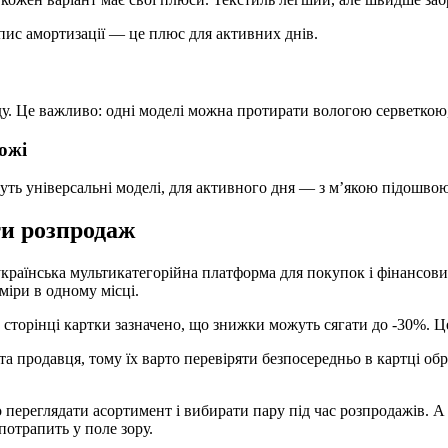
пис амортизації — це плюс для активних днів.
ляду. Це важливо: одні моделі можна протирати вологою серветкою
ожі
дуть універсальні моделі, для активного дня — з м’якою підошво
ти розпродаж
українська мультикатегорійна платформа для покупок і фінансових
міри в одному місці.
а сторінці картки зазначено, що знижки можуть сягати до -30%. 
а продавця, тому їх варто перевіряти безпосередньо в картці об
о переглядати асортимент і вибирати пару під час розпродажів. А
потрапить у поле зору.