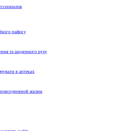
фессионалов
айвого пафосу
ення та щоденного руху
ачувати в аптеках
и повседневной жизни