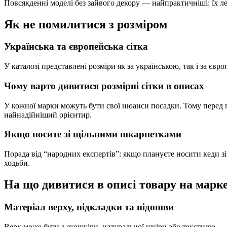
Повсякденні моделі без зайвого декору — найпрактичніші: їх ле
Як не помилитися з розміром
Українська та європейська сітка
У каталозі представлені розміри як за українською, так і за єв
Чому варто дивитися розмірні сітки в описах
У кожної марки можуть бути свої нюанси посадки. Тому перед 
найнадійніший орієнтир.
Якщо носите зі щільними шкарпетками
Порада від “народних експертів”: якщо плануєте носити кеди зі
ходьби.
На що дивитися в описі товару на марк
Матеріал верху, підкладки та підошви
Верх може бути з екошкіри, натуральної шкіри або текстилю — 