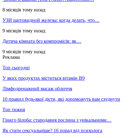
8 місяців тому назад
УЗИ щитовидной железы: когда делать, что…
9 місяців тому назад
Дитяча кімната без компромісів: як…
9 місяців тому назад
Реклама
Топ сьогодні
У яких продуктах міститься вітамін В9
Лімфодренажний масаж обличчя
10 правил будь-якої дієти, які допоможуть вам схуднути
Топ тижня
Гінкго білоба: стародавня рослина з унікальними…
Як стати сексуальніше? 16 порад від психолога