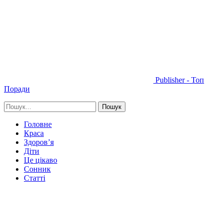
Publisher - Топ
Поради
Головне
Краса
Здоров’я
Діти
Це цікаво
Сонник
Статті