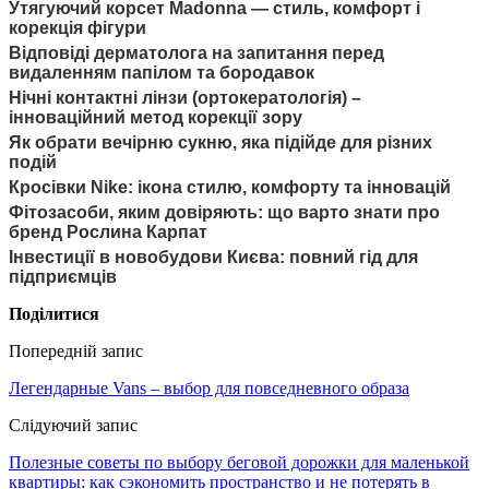
Утягуючий корсет Madonna — стиль, комфорт і
корекція фігури
Відповіді дерматолога на запитання перед
видаленням папілом та бородавок
Нічні контактні лінзи (ортокератологія) –
інноваційний метод корекції зору
Як обрати вечірню сукню, яка підійде для різних
подій
Кросівки Nike: ікона стилю, комфорту та інновацій
Фітозасоби, яким довіряють: що варто знати про
бренд Рослина Карпат
Інвестиції в новобудови Києва: повний гід для
підприємців
Поділитися
Попередній запис
Легендарные Vans – выбор для повседневного образа
Слідуючий запис
Полезные советы по выбору беговой дорожки для маленькой
квартиры: как сэкономить пространство и не потерять в