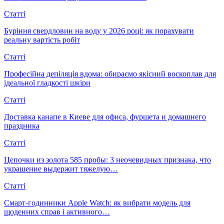
Статті
Буріння свердловин на воду у 2026 році: як порахувати
реальну вартість робіт
Статті
Професійна депіляція вдома: обираємо якісний воскоплав для
ідеальної гладкості шкіри
Статті
Доставка канапе в Киеве для офиса, фуршета и домашнего
праздника
Статті
Цепочки из золота 585 пробы: 3 неочевидных признака, что
украшение выдержит тяжелую…
Статті
Смарт-годинники Apple Watch: як вибрати модель для
щоденних справ і активного…