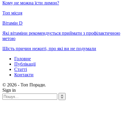
Кому не можна їсти лимон?
Топ місця
Вітамін D
Які вітаміни рекомендується приймати з профілактичною
метою
Шість причин нежиті, про які ви не подумали
Головне
Публікації
Статті
Контакти
© 2026 - Топ Поради.
Sign in