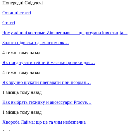
Попередні
Слідуючі
Останні статті
Статті
Чому жіночі костюми Zimmermann — це розумна інвестиція…
Золота підвіска з діамантом: як…
4 тижні тому назад
Як поєднувати тейпи й масажні ролики для…
4 тижні тому назад
Як зручно шукати препарати при псоріазі…
1 місяць тому назад
Как выбрать технику и аксессуары Proove…
1 місяць тому назад
Хвороба Лайма: що це та чим небезпечна