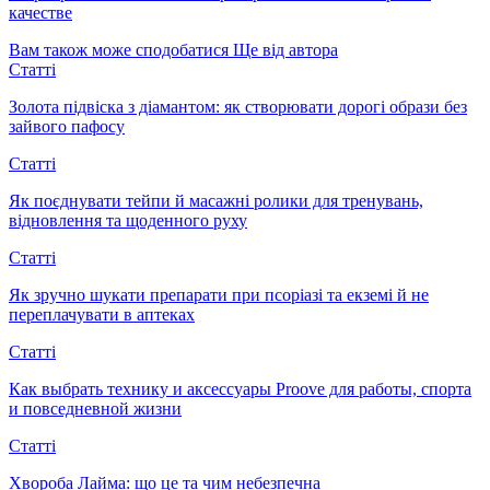
качестве
Вам також може сподобатися
Ще від автора
Статті
Золота підвіска з діамантом: як створювати дорогі образи без
зайвого пафосу
Статті
Як поєднувати тейпи й масажні ролики для тренувань,
відновлення та щоденного руху
Статті
Як зручно шукати препарати при псоріазі та екземі й не
переплачувати в аптеках
Статті
Как выбрать технику и аксессуары Proove для работы, спорта
и повседневной жизни
Статті
Хвороба Лайма: що це та чим небезпечна