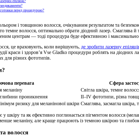
азерної епіляції?
ю медикаменти?
дготовки перед процедурою?
ольором і товщиною волосся, очікуваним результатом та безпеко
адто темне волосся, оптимально обрати діодний лазер. Смаглява
віреним центрам — тоді процедура буде ефективною і максимальн
лосся, це враховують, коли вирішують,
де зробити лазерну епіляці
удії краси і здоров’я Vse Gladko процедури роблять на діодних л
х для різних фототипів.
м?
ючова перевага
Сфера засто
я меланіну
Світла шкіра, темне волосс
а глибини проникнення
II–IV фототипи, різна тов
інімум ризику для меланінової шкіри
Смаглява, засмагла шкіра, 
ає у шкіру та як ефективно поглинається пігментом волосся (мела
 менше меланіну, але краще працюють із темною шкірою та глибо
та волосся