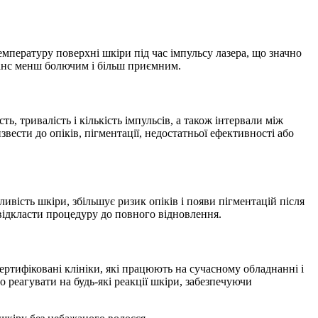
пературу поверхні шкіри під час імпульсу лазера, що значно
еанс менш болючим і більш приємним.
ь, тривалість і кількість імпульсів, а також інтервали між
сти до опіків, пігментації, недостатньої ефективності або
ивість шкіри, збільшує ризик опіків і появи пігментацій після
 відкласти процедуру до повного відновлення.
ертифіковані клініки, які працюють на сучасному обладнанні і
 реагувати на будь-які реакції шкіри, забезпечуючи