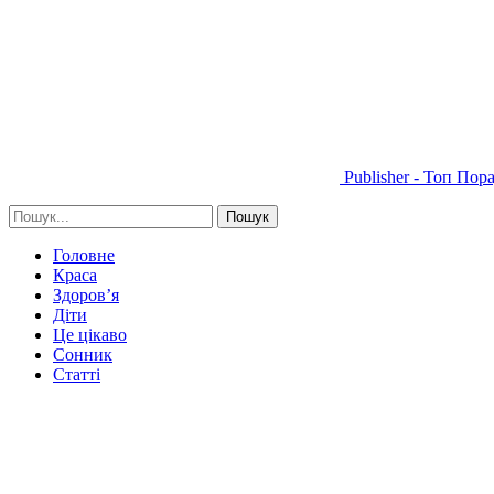
Publisher - Топ Пор
Головне
Краса
Здоров’я
Діти
Це цікаво
Сонник
Статті