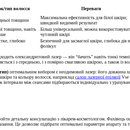
ок/тип волосся
Переваги
Максимальна ефективність для білої шкіри;
едньої товщини
швидкий видимий результат
ої товщини, навіть
Більш універсальний, можна використовуват
іше
чутливій шкірі
тке, глибоко
Безпечний для засмаглої шкіри, глибока дія 
фолікул
ідходить олександритовий лазер — він “бачить” навіть тонкі тем
ється і з середньою, і з помірно смаглявою шкірою, а також із в
тип)
оптимальним вибором є неодимовий лазер: його довжина хв
шкіри та кольору волосся, н
априклад
салон лазерної епіляції
Vse 
також інтервали між сеансами підбираються індивідуально з урахув
ройти детальну консультацію з лікарем-косметологом. Фахівець оц
казання. Це дозволяє підібрати оптимальні параметри апарату та