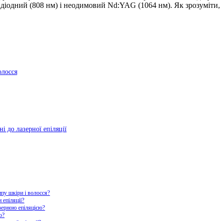
діодний (808 нм) і неодимовий Nd:YAG (1064 нм). Як зрозуміти, 
олосся
і до лазерної епіляції
ипу шкіри і волосся?
 епіляції?
азерною епіляцією?
ю?