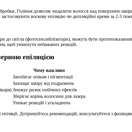
у обробки. Гоління дозволяє видалити волосся над поверхнею шкі
 застосовувати воскову епіляцію чи депіляційні креми за 2-3 тиж
ри до світла (фотосенсибілізатори), можуть бути протипоказання
арем, щоб уникнути небажаних реакцій.
зерною епіляцією
Чому важливо
Запобігає опікам і пігментації
Захищає шкіру від подразнень
ікаря)
Знижує ризик побічних ефектів
Зберігає корінь волосини для лазера
Уникає реакцій і ускладнень
епіляції. Дотримуйтесь рекомендацій, консультуйтеся з фахівцями 