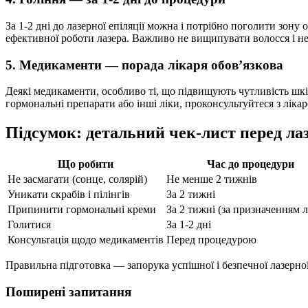
За 1-2 дні до лазерної епіляції можна і потрібно поголити зон
ефективної роботи лазера. Важливо не вищипувати волосся і не
5. Медикаменти — порада лікаря обов’язкова
Деякі медикаменти, особливо ті, що підвищують чутливість шкі
гормональні препарати або інші ліки, проконсультуйтеся з лік
Підсумок: детальний чек-лист перед ла
Що робити
Час до процедури
Не засмагати (сонце, солярій)
Не менше 2 тижнів
Уникати скрабів і пілінгів
За 2 тижні
Припинити гормональні креми
За 2 тижні (за призначенням л
Голитися
За 1-2 дні
Консультація щодо медикаментів
Перед процедурою
Правильна підготовка — запорука успішної і безпечної лазерної 
Поширені запитання