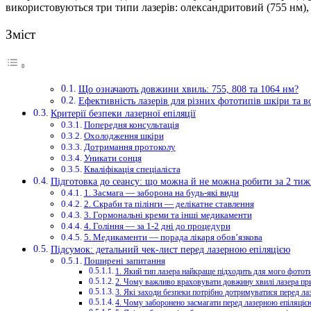
використовуються три типи лазерів: олександритовий (755 нм), 
Зміст
Що означають довжини хвиль: 755, 808 та 1064 нм?
Ефективність лазерів для різних фототипів шкіри та в
Критерії безпеки лазерної епіляції
Попередня консультація
Охолодження шкіри
Дотримання протоколу
Уникати сонця
Кваліфікація спеціаліста
Підготовка до сеансу: що можна й не можна робити за 2 тижн
1. Засмага — заборона на будь-які види
2. Скраби та пілінги — делікатне ставлення
3. Гормональні креми та інші медикаменти
4. Гоління — за 1-2 дні до процедури
5. Медикаменти — порада лікаря обов’язкова
Підсумок: детальний чек-лист перед лазерною епіляцією
Поширені запитання
1. Який тип лазера найкраще підходить для мого фотот
2. Чому важливо враховувати довжину хвилі лазера при
3. Які заходи безпеки потрібно дотримуватися перед л
4. Чому заборонено засмагати перед лазерною епіляціє