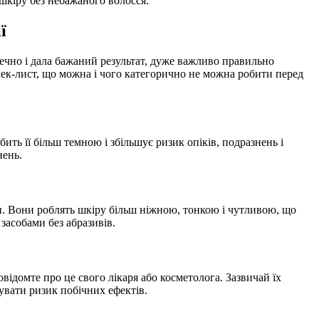
 шкіру без небажаного волосся.
ї
чно і дала бажаний результат, дуже важливо правильно
 чек-лист, що можна і чого категорично не можна робити перед
бить її більш темною і збільшує ризик опіків, подразнень і
нень.
ми. Вони роблять шкіру більш ніжною, тонкою і чутливою, що
засобами без абразивів.
відомте про це свого лікаря або косметолога. Зазвичай їх
увати ризик побічних ефектів.