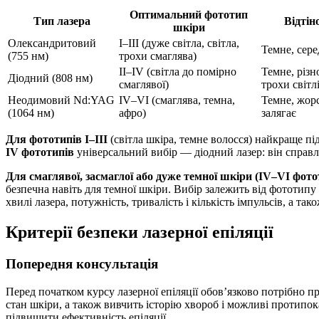
Оптимальний фототип
Тип лазера
Відтін
шкіри
Олександритовий
I–III (дуже світла, світла,
Темне, сер
(755 нм)
трохи смаглява)
II–IV (світла до помірно
Темне, різн
Діодний (808 нм)
смаглявої)
трохи світл
Неодимовий Nd:YAG
IV–VI (смаглява, темна,
Темне, жорс
(1064 нм)
афро)
залягає
Для фототипів I–III
(світла шкіра, темне волосся) найкраще п
IV фототипів
універсальний вибір — діодний лазер: він справля
Для смаглявої, засмаглої або дуже темної шкіри (IV–VI фото
безпечна навіть для темної шкіри. Вибір залежить від фототипу 
хвилі лазера, потужність, тривалість і кількість імпульсів, а 
Критерії безпеки лазерної епіляції
Попередня консультація
Перед початком курсу лазерної епіляції обов’язково потрібно п
стан шкіри, а також вивчить історію хвороб і можливі протипо
підвищити ефективність епіляції.