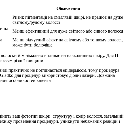
Обмеження
Ризик пігментації на смаглявій шкірі, не працює на дуже
світлому/рудому волоссі
и на
Менш ефективний для дуже світлого або сивого волосся
на
Менш відчутний ефект на світлому або тонкому волоссі,
може бути болючіше
ні волоски й мінімально впливає на навколишню шкіру. Для
II–
олоссям різної товщини.
илі практично не поглинається епідермісом, тому процедура
Gladko для процедур використовує діодні лазери. Довжина
анням особливостей клієнта
інить ваш фототип шкіри, структуру і колір волосся, загальний
 техніку проведення процедури, уникнути небажаних реакцій і