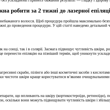
 без ускладнень і принесе бажаний результат — гладку і здорову
на робити за 2 тижні до лазерної епіляці
 небажаного волосся. Щоб процедура пройшла максимально безпе
тижні до проведення процедури. У цій статті наведемо детальний
к на сонці, так і в солярії. Засмага підвищує чутливість шкіри, ро
аще перенести епіляцію на пізніший термін, щоб уникнути усклад
агресивні скраби, пілінги або інші косметичні засоби з кислота
римки чистоти шкіри краще користуватися м’якими очищувальними 
парати, що впливають на шкіру (кортикостероїди, ретиноїди), по
и, оскільки вони можуть підвищувати чутливість шкіри і збільш