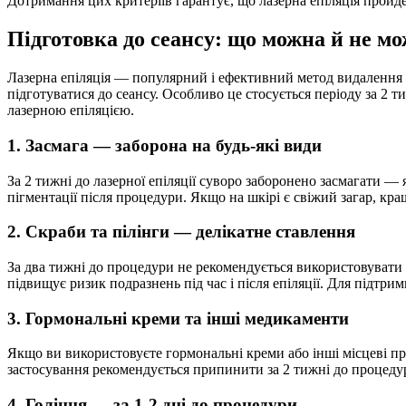
Дотримання цих критеріїв гарантує, що лазерна епіляція пройде
Підготовка до сеансу: що можна й не мож
Лазерна епіляція — популярний і ефективний метод видалення
підготуватися до сеансу. Особливо це стосується періоду за 2 
лазерною епіляцією.
1. Засмага — заборона на будь-які види
За 2 тижні до лазерної епіляції суворо заборонено засмагати — я
пігментації після процедури. Якщо на шкірі є свіжий загар, кр
2. Скраби та пілінги — делікатне ставлення
За два тижні до процедури не рекомендується використовувати 
підвищує ризик подразнень під час і після епіляції. Для підт
3. Гормональні креми та інші медикаменти
Якщо ви використовуєте гормональні креми або інші місцеві пре
застосування рекомендується припинити за 2 тижні до процедур
4. Гоління — за 1-2 дні до процедури