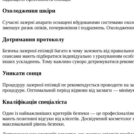
Охолодження шкіри
Сучасні лазерні апарати оснащені вбудованими системами охол
зменшує ризик опіків, почервоніння і подразнень. Охолодженн
Дотримання протоколу
Безпека лазерної епіляції багато в чому залежить від правильно
сеансами мають підбиратися індивідуально з урахуванням особл
інших ускладнень. Тому важливо суворо дотримуватися рекомен
Уникати сонця
Процедуру лазерної епіляції не рекомендується проводити на зас
процедури. Оптимальний період відмови від засмаги — мінімум 
Кваліфікація спеціаліста
Один із найважливіших критеріїв безпеки — це професіоналізм 
мають позитивні відгуки від клієнтів. Досвідчений косметолог 
максимальний рівень безпеки.