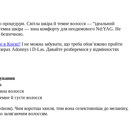
ю процедури. Світла шкіра й темне волосся — “ідеальний
 й темна шкіра — зона комфорту для неодимового Nd:YAG. Не
о безпечною.
ю в Києві?
І не можна забувати, що треба обов’язково пройти
азерах Adonnys і D-Las. Давайте розберемося у відмінностях
сування
я
щина волосся
темне й густе волосся
ніном). Чим коротша хвиля, тим вона селективніша до меланіну,
ко залягаючим волоссям.