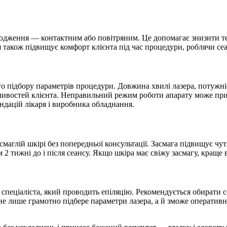
одження — контактним або повітряним. Це допомагає знизити тем
я також підвищує комфорт клієнта під час процедури, роблячи с
го підбору параметрів процедури. Довжина хвилі лазера, потужніст
ивостей клієнта. Неправильний режим роботи апарату може призве
дацій лікаря і виробника обладнання.
маглій шкірі без попередньої консультації. Засмага підвищує чутл
2 тижні до і після сеансу. Якщо шкіра має свіжу засмагу, краще
спеціаліста, який проводить епіляцію. Рекомендується обирати с
не лише грамотно підбере параметри лазера, а й зможе оперативно