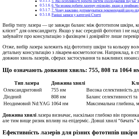
5. Які особливості роботи систем охолодження під час л
6. Чи можна робити лазерну епіляцію, якщо я прийма
7. Чому важливо дотримуватися рекомендацій щодо пі
Раніші записи у категорії Статті
Вибір типу лазера — це завжди баланс між фототипом шкіри, к
клієнт” для олександриту. Якщо у вас середній фототип і не н
забувайте про консультацію з фахівцем і довіряйте лише пере
Отже, вибір лазера залежить від фототипу шкіри та кольору во
детальну консультацію з лікарем-косметологом. Наприклад, в ст
довжин хвиль лазерів, сферах застосування та важливих нюанса
Що означають довжини хвиль: 755, 808 та 1064 н
Тип лазера
Довжина хвилі
Кл
Олександритовий
755 нм
Висока селективність дл
Діодний
808 нм
Баланс селективності т
Неодимовий Nd:YAG
1064 нм
Максимальна глибина, м
Довжина хвилі
лазера визначає, наскільки глибоко він проник
але тим вище ризик впливу на епідерміс. Довші хвилі “бачать”
Ефективність лазерів для різних фототипів шкіри 