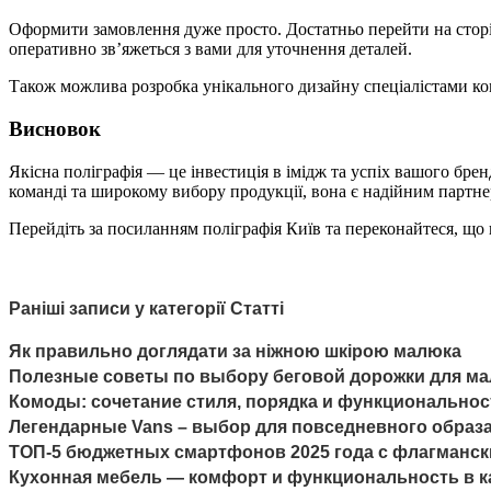
Оформити замовлення дуже просто. Достатньо перейти на сторі
оперативно зв’яжеться з вами для уточнення деталей.
Також можлива розробка унікального дизайну спеціалістами ко
Висновок
Якісна поліграфія — це інвестиція в імідж та успіх вашого бре
команді та широкому вибору продукції, вона є надійним партнер
Перейдіть за посиланням поліграфія Київ та переконайтеся, щ
Раніші записи у категорії Статті
Як правильно доглядати за ніжною шкірою малюка
Полезные советы по выбору беговой дорожки для мал
Комоды: сочетание стиля, порядка и функциональнос
Легендарные Vans – выбор для повседневного образ
ТОП-5 бюджетных смартфонов 2025 года с флагманск
Кухонная мебель — комфорт и функциональность в 