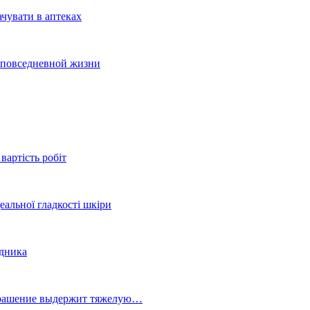
ачувати в аптеках
и повседневной жизни
вартість робіт
еальної гладкості шкіри
здника
украшение выдержит тяжелую…