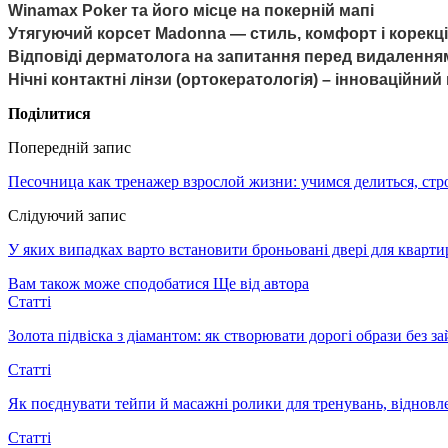
Winamax Poker та його місце на покерній мапі
Утягуючий корсет Madonna — стиль, комфорт і корекці
Відповіді дерматолога на запитання перед видалення
Нічні контактні лінзи (ортокератологія) – інноваційний
Поділитися
Попередній запис
Песочница как тренажер взрослой жизни: учимся делиться, стр
Слідуючий запис
У яких випадках варто встановити броньовані двері для кварти
Вам також може сподобатися
Ще від автора
Статті
Золота підвіска з діамантом: як створювати дорогі образи без з
Статті
Як поєднувати тейпи й масажні ролики для тренувань, відновл
Статті