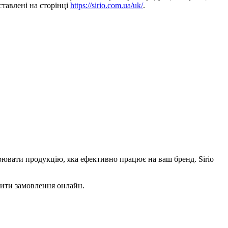
дставлені на сторінці
https://sirio.com.ua/uk/
.
орювати продукцію, яка ефективно працює на ваш бренд. Sirio
мити замовлення онлайн.