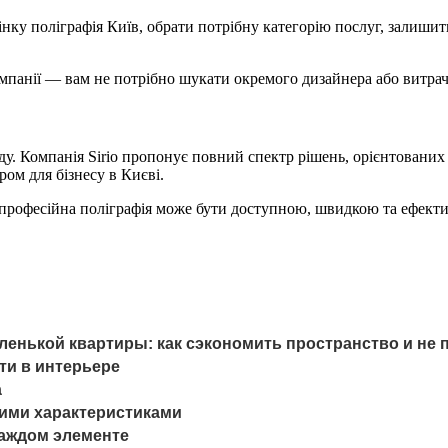
нку поліграфія Київ, обрати потрібну категорію послуг, залиши
мпанії — вам не потрібно шукати окремого дизайнера або витрач
нду. Компанія Sirio пропонує повний спектр рішень, орієнтованих
ом для бізнесу в Києві.
о професійна поліграфія може бути доступною, швидкою та ефект
енькой квартиры: как сэкономить пространство и не п
ти в интерьере
а
ими характеристиками
каждом элементе