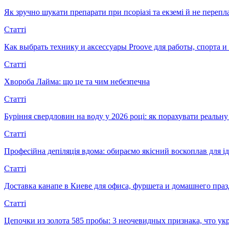
Як зручно шукати препарати при псоріазі та екземі й не перепл
Статті
Как выбрать технику и аксессуары Proove для работы, спорта 
Статті
Хвороба Лайма: що це та чим небезпечна
Статті
Буріння свердловин на воду у 2026 році: як порахувати реальну 
Статті
Професійна депіляція вдома: обираємо якісний воскоплав для ід
Статті
Доставка канапе в Киеве для офиса, фуршета и домашнего пра
Статті
Цепочки из золота 585 пробы: 3 неочевидных признака, что 