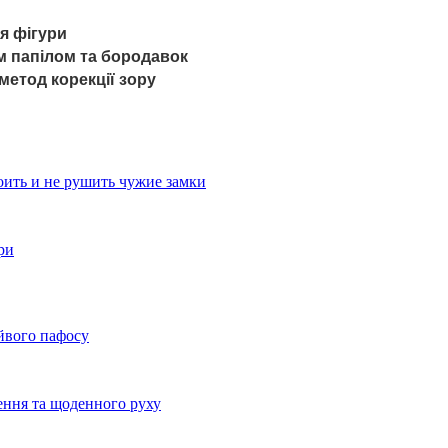
я фігури
м папілом та бородавок
 метод корекції зору
оить и не рушить чужие замки
ри
айвого пафосу
ення та щоденного руху