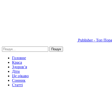
Publisher - Топ Пор
Головне
Краса
Здоров’я
Діти
Це цікаво
Сонник
Статті