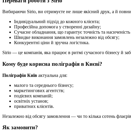
Переваги роботи з Sirio
Вибираючи Sirio, ви отримуєте не лише якісний друк, а й повн
Індивідуальний підхід до кожного клієнта;
Професійна допомога у створенні дизайну;
Сучасне обладнання, що гарантує точність та насиченість 
Швидке виконання замовлень незалежно від обсягу;
Конкурентні ціни й зручна логістика.
Sirio — це компанія, яка працює в ритмі сучасного бізнесу й заб
Кому буде корисна поліграфія в Києві?
Поліграфія Київ
актуальна для:
малого та середнього бізнесу;
маркетингових агентств;
подієвих компаній;
освітніх установ;
приватних клієнтів.
Незалежно від обсягу замовлення — чи то кілька сотень флаєрів
Як замовити?