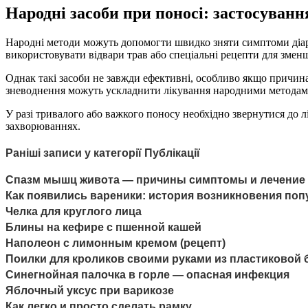
Народні засоби при поносі: застосуван
Народні методи можуть допомогти швидко зняти симптоми діаре
використовувати відвари трав або спеціальні рецепти для змен
Однак такі засоби не завжди ефективні, особливо якщо причина ді
зневоднення можуть ускладнити лікування народними методам
У разі тривалого або важкого поносу необхідно звернутися до 
захворюваннях.
Раніші записи у категорії Публікації
Спазм мышц живота — причины симптомы и лечение
Как появились вареники: история возникновения по
Челка для круглого лица
Блины на кефире с пшенной кашей
Наполеон с лимонным кремом (рецепт)
Поилки для кроликов своими руками из пластиковой
Синегнойная палочка в горле — опасная инфекция
Яблочный уксус при варикозе
Как легко и просто сделать рамку