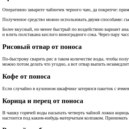
Оперативно заварите чайничек черного чаю, да покрепче: прим
Полученное средство можно использовать двумя способами: съе
Более вкусный, но менее быстрый по воздействию вариант ана
и влить полстакана кислого виноградного сока. Через пару час
Рисовый отвар от поноса
По-быстрому сварить рис в таком количестве воды, чтобы получ
можно потом делать что угодно, а вот отвар выпить незамедли
Кофе от поноса
Если случайно в кухонном шкафчике затерялся пакетик с ячменн
Корица и перец от поноса
В чашку горячей воды насыпать четверть чайной ложки корицы
настоится под каким-нибудь матерчатым колпаком. Принимать э