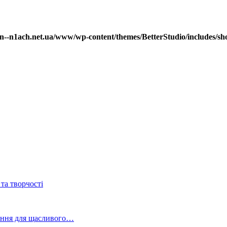
--n1ach.net.ua/www/wp-content/themes/BetterStudio/includes/sho
та творчості
ування для щасливого…