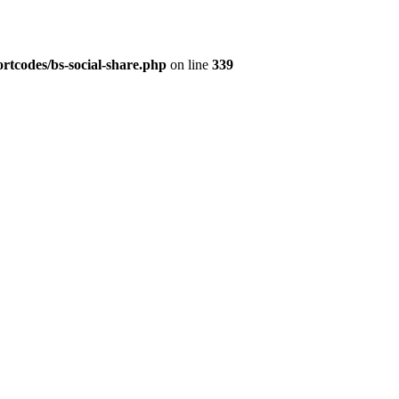
rtcodes/bs-social-share.php
on line
339