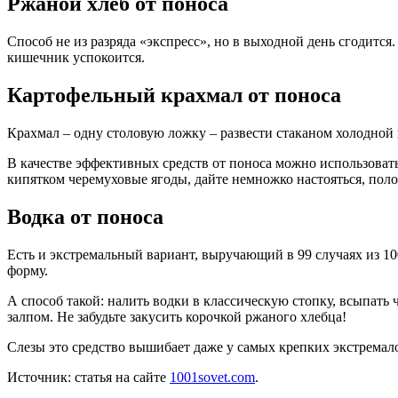
Ржаной хлеб от поноса
Способ не из разряда «экспресс», но в выходной день сгодится
кишечник успокоится.
Картофельный крахмал от поноса
Крахмал – одну столовую ложку – развести стаканом холодной в
В качестве эффективных средств от поноса можно использовать ч
кипятком черемуховые ягоды, дайте немножко настояться, поло
Водка от поноса
Есть и экстремальный вариант, выручающий в 99 случаях из 100
форму.
А способ такой: налить водки в классическую стопку, всыпат
залпом. Не забудьте закусить корочкой ржаного хлебца!
Слезы это средство вышибает даже у самых крепких экстремалов
Источник: статья на сайте
1001sovet.com
.