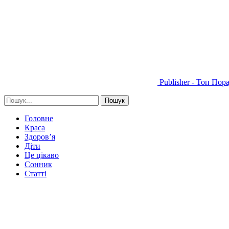
Publisher - Топ Пор
Головне
Краса
Здоров’я
Діти
Це цікаво
Сонник
Статті