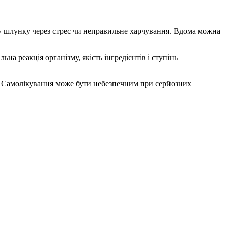
ду шлунку через стрес чи неправильне харчування. Вдома можна
на реакція організму, якість інгредієнтів і ступінь
я. Самолікування може бути небезпечним при серйозних