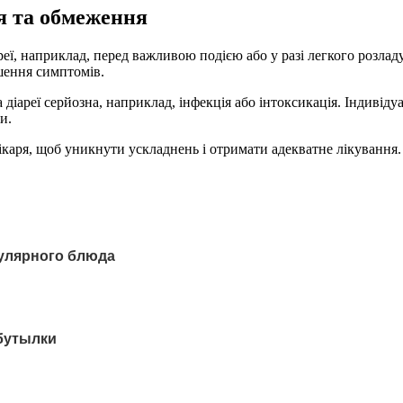
ня та обмеження
ї, наприклад, перед важливою подією або у разі легкого розла
шення симптомів.
ареї серйозна, наприклад, інфекція або інтоксикація. Індивідуаль
и.
лікаря, щоб уникнути ускладнень і отримати адекватне лікуванн
пулярного блюда
 бутылки