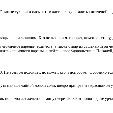
. Ржаные сухарики насыпать в кастрюльку и залить кипяченой во
оды, выпить залпом. Кто пользовался, говорят, помогает стопуд
ерничное варенье, если есть, а также отвар из сушеных ягод чер
жите черничного варенья и пейте в свое удовольствие. Пожалуй, 
. Не всем он подойдет, но может, кто и попробует. Особенно ес
ь чуть меньше чайной ложки соли, щедро приправить красным жг
, но помогает железно – минут через 20-30 от поноса даже урча