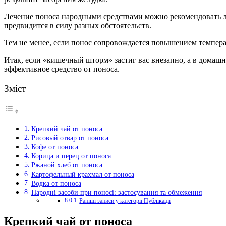
Лечение поноса народными средствами можно рекомендовать ли
предвидится в силу разных обстоятельств.
Тем не менее, если понос сопровождается повышением температ
Итак, если «кишечный шторм» застиг вас внезапно, а в домашн
эффективное средство от поноса.
Зміст
Крепкий чай от поноса
Рисовый отвар от поноса
Кофе от поноса
Корица и перец от поноса
Ржаной хлеб от поноса
Картофельный крахмал от поноса
Водка от поноса
Народні засоби при поносі: застосування та обмеження
Раніші записи у категорії Публікації
Крепкий чай от поноса