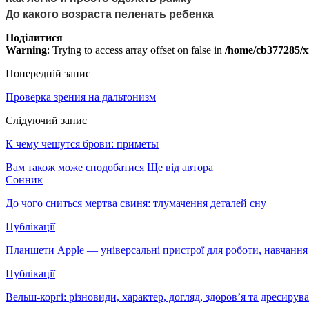
​До какого возраста пеленать ребенка
Поділитися
Warning
: Trying to access array offset on false in
/home/cb377285/xn
Попередній запис
Проверка зрения на дальтонизм
Слідуючий запис
К чему чешутся брови: приметы
Вам також може сподобатися
Ще від автора
Сонник
До чого сниться мертва свиня: тлумачення деталей сну
Публікації
Планшети Apple — універсальні пристрої для роботи, навчання 
Публікації
Вельш-коргі: різновиди, характер, догляд, здоров’я та дресир