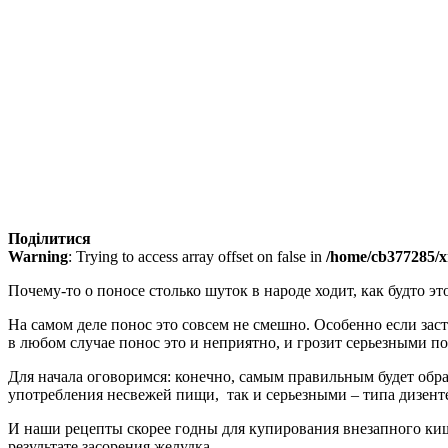
Поділитися
Warning
: Trying to access array offset on false in
/home/cb377285/xn
Почему-то о поносе столько шуток в народе ходит, как будто эт
На самом деле понос это совсем не смешно. Особенно если зас
в любом случае понос это и неприятно, и грозит серьезными п
Для начала оговоримся: конечно, самым правильным будет обра
употребления несвежей пищи, так и серьезными – типа дизент
И наши рецепты скорее годны для купирования внезапного кишеч
результате засорения желудка.