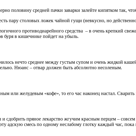
ерно половину средней пачки заварки залейте кипятком так, что
сть пару столовых ложек чайной гущи (невкусно, но действенно
логичного противодиарейного средства – в очень крепкий свежез
ов буря в кишечнике пойдет на убыль.
илось нечто среднее между густым супом и очень жидкой кашей. 
тельно. Нюанс – отвар должен быть абсолютно несоленым.
ым или желудевым «кофе», то его час наконец настал. Сварить и
 и сдобрить пряное лекарство жгучим красным перцем – совсем 
ту адскую смесь по одному неслабому глотку каждый час, пока 