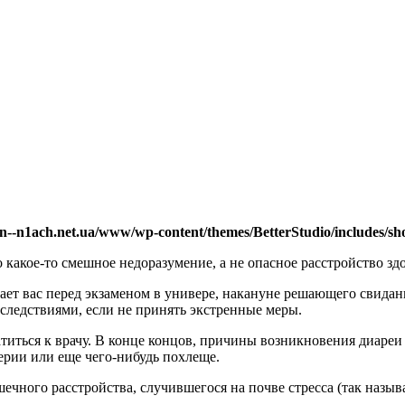
--n1ach.net.ua/www/wp-content/themes/BetterStudio/includes/sho
о какое-то смешное недоразумение, а не опасное расстройство зд
тает вас перед экзаменом в универе, накануне решающего свидан
оследствиями, если не принять экстренные меры.
титься к врачу. В конце концов, причины возникновения диареи
ерии или еще чего-нибудь похлеще.
ного расстройства, случившегося на почве стресса (так называе