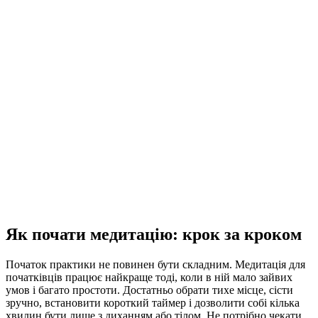
Як почати медитацію: крок за кроком
Початок практики не повинен бути складним. Медитація для
початківців працює найкраще тоді, коли в ній мало зайвих
умов і багато простоти. Достатньо обрати тихе місце, сісти
зручно, встановити короткий таймер і дозволити собі кілька
хвилин бути лише з диханням або тілом. Не потрібно чекати