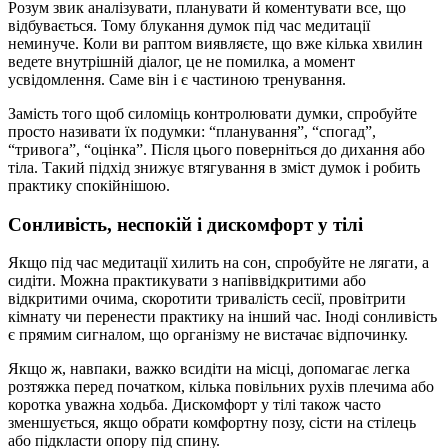
Розум звик аналізувати, планувати й коментувати все, що
відбувається. Тому блукання думок під час медитації
неминуче. Коли ви раптом виявляєте, що вже кілька хвилин
ведете внутрішній діалог, це не помилка, а момент
усвідомлення. Саме він і є частиною тренування.
Замість того щоб силоміць контролювати думки, спробуйте
просто називати їх подумки: “планування”, “спогад”,
“тривога”, “оцінка”. Після цього поверніться до дихання або
тіла. Такий підхід знижує втягування в зміст думок і робить
практику спокійнішою.
Сонливість, неспокій і дискомфорт у тілі
Якщо під час медитації хилить на сон, спробуйте не лягати, а
сидіти. Можна практикувати з напіввідкритими або
відкритими очима, скоротити тривалість сесії, провітрити
кімнату чи перенести практику на інший час. Іноді сонливість
є прямим сигналом, що організму не вистачає відпочинку.
Якщо ж, навпаки, важко всидіти на місці, допомагає легка
розтяжка перед початком, кілька повільних рухів плечима або
коротка уважна ходьба. Дискомфорт у тілі також часто
зменшується, якщо обрати комфортну позу, сісти на стілець
або підкласти опору під спину.