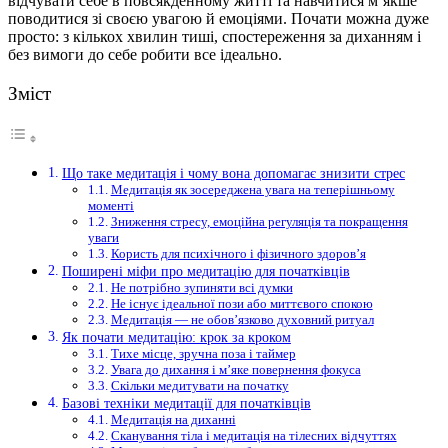
відчувати себе в повсякденному житті та навчитися м’якше
поводитися зі своєю увагою й емоціями. Почати можна дуже
просто: з кількох хвилин тиші, спостереження за диханням і
без вимоги до себе робити все ідеально.
Зміст
Що таке медитація і чому вона допомагає знизити стрес
Медитація як зосереджена увага на теперішньому
моменті
Зниження стресу, емоційна регуляція та покращення
уваги
Користь для психічного і фізичного здоров’я
Поширені міфи про медитацію для початківців
Не потрібно зупиняти всі думки
Не існує ідеальної пози або миттєвого спокою
Медитація — не обов’язково духовний ритуал
Як почати медитацію: крок за кроком
Тихе місце, зручна поза і таймер
Увага до дихання і м’яке повернення фокуса
Скільки медитувати на початку
Базові техніки медитації для початківців
Медитація на диханні
Сканування тіла і медитація на тілесних відчуттях