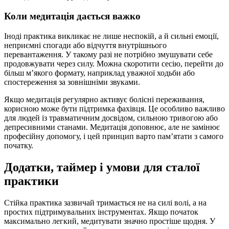
Коли медитація дається важко
Іноді практика викликає не лише неспокій, а й сильні емоції,
неприємні спогади або відчуття внутрішнього
перевантаження. У такому разі не потрібно змушувати себе
продовжувати через силу. Можна скоротити сесію, перейти до
більш м’якого формату, наприклад уважної ходьби або
спостереження за зовнішніми звуками.
Якщо медитація регулярно активує болісні переживання,
корисною може бути підтримка фахівця. Це особливо важливо
для людей із травматичним досвідом, сильною тривогою або
депресивними станами. Медитація доповнює, але не замінює
професійну допомогу, і цей принцип варто пам’ятати з самого
початку.
Додатки, таймер і умови для сталої
практики
Стійка практика зазвичай тримається не на силі волі, а на
простих підтримувальних інструментах. Якщо початок
максимально легкий, медитувати значно простіше щодня. У