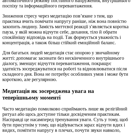
автоматичного режиму постійного напруження, внутрішнього
поспіху та інформаційного перевантаження.
Зниження стресу через медитацію пов’язане з тим, що
практика вчить помічати напругу раніше, ніж вона повністю
захопить людину. Замість миттєвої реакції з’являється коротка
пауза, у якій можна відчути себе, дихання, тіло й обрати
спокійнішу відповідь на події. Так формується уважність і
концентрація, а також більш стійкий емоційний баланс.
Для багатьох людей медитація стає опорою у звичайному
житті: допомагає засинати без нескінченного внутрішнього
діалогу, зменшує відчуття перевантаження, покращує
здатність зосереджуватися на роботі та відновлюватися після
складного дня. Вона не потребує особливих умов і може бути
короткою, але регулярною.
Медитація як зосереджена увага на
теперішньому моменті
Часто медитацію помилково сприймають лише як релігійний
ритуал або щось доступне тільки досвідченим практикам.
Насправді це насамперед тренування уваги. Суть у тому, щоб
бути присутнім у тому, що відбувається зараз: відчути вдих і
видих, помітити напругу в плечах, почути звуки навколо,