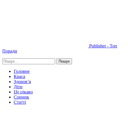
Publisher - Топ
Поради
Головне
Краса
Здоров’я
Діти
Це цікаво
Сонник
Статті