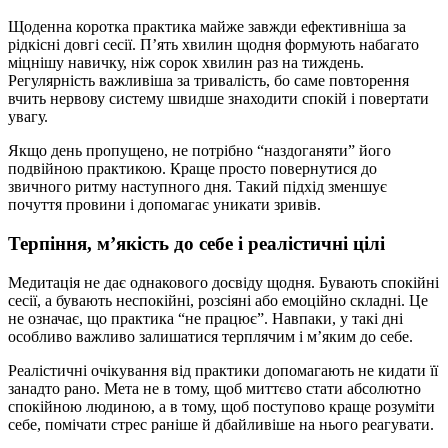
Щоденна коротка практика майже завжди ефективніша за
рідкісні довгі сесії. П’ять хвилин щодня формують набагато
міцнішу навичку, ніж сорок хвилин раз на тиждень.
Регулярність важливіша за тривалість, бо саме повторення
вчить нервову систему швидше знаходити спокій і повертати
увагу.
Якщо день пропущено, не потрібно “наздоганяти” його
подвійною практикою. Краще просто повернутися до
звичного ритму наступного дня. Такий підхід зменшує
почуття провини і допомагає уникати зривів.
Терпіння, м’якість до себе і реалістичні цілі
Медитація не дає однакового досвіду щодня. Бувають спокійні
сесії, а бувають неспокійні, розсіяні або емоційно складні. Це
не означає, що практика “не працює”. Навпаки, у такі дні
особливо важливо залишатися терплячим і м’яким до себе.
Реалістичні очікування від практики допомагають не кидати її
занадто рано. Мета не в тому, щоб миттєво стати абсолютно
спокійною людиною, а в тому, щоб поступово краще розуміти
себе, помічати стрес раніше й дбайливіше на нього реагувати.