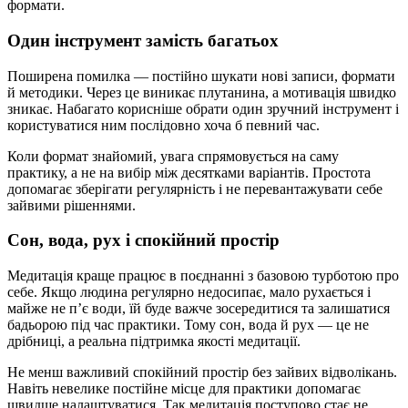
формати.
Один інструмент замість багатьох
Поширена помилка — постійно шукати нові записи, формати
й методики. Через це виникає плутанина, а мотивація швидко
зникає. Набагато корисніше обрати один зручний інструмент і
користуватися ним послідовно хоча б певний час.
Коли формат знайомий, увага спрямовується на саму
практику, а не на вибір між десятками варіантів. Простота
допомагає зберігати регулярність і не перевантажувати себе
зайвими рішеннями.
Сон, вода, рух і спокійний простір
Медитація краще працює в поєднанні з базовою турботою про
себе. Якщо людина регулярно недосипає, мало рухається і
майже не п’є води, їй буде важче зосередитися та залишатися
бадьорою під час практики. Тому сон, вода й рух — це не
дрібниці, а реальна підтримка якості медитації.
Не менш важливий спокійний простір без зайвих відволікань.
Навіть невелике постійне місце для практики допомагає
швидше налаштуватися. Так медитація поступово стає не