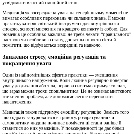
усвідомити власний емоційний стан.
Медитація як зосереджена увага на теперішньому моменті не
вимагає особливих переконань чи складних знань. Її можна
практикувати як світський інструмент для внутрішнього
спокою, ясності мислення та кращого контакту із собою. Для
новачків це особливо важливо: не треба чекати “правильного”
настрою чи особливого стану, достатньо просто сісти й
помітити, що відбувається всередині та навколо.
Зниження стресу, емоційна регуляція та
покращення уваги
Один із найпомітніших ефектів практики — зменшення
внутрішнього напруження. Коли людина регулярно повертає
увагу до дихання або тіла, нервова система отримує сигнал,
що зараз можна трохи сповільнитися. Це не означає миттєвого
зникнення проблем, але допомагає легше переносити
навантаження.
Медитація також підтримує емоційну регуляцію. Замість того
щоб одразу занурюватися в тривогу, роздратування чи
самокритику, людина починає помічати ці стани раніше й
ставитися до них уважніше. У повсякденності це дає більш
спокійні реакції, менше імпульсивності та більше ясності.