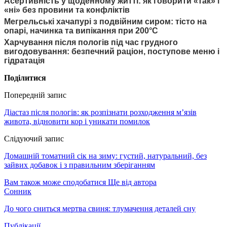
Асертивність у щоденному житті: як говорити «так» і
«ні» без провини та конфліктів
Мегрельські хачапурі з подвійним сиром: тісто на
опарі, начинка та випікання при 200°C
Харчування після пологів під час грудного
вигодовування: безпечний раціон, поступове меню і
гідратація
Поділитися
Попередній запис
Діастаз після пологів: як розпізнати розходження м’язів
живота, відновити кор і уникати помилок
Слідуючий запис
Домашній томатний сік на зиму: густий, натуральний, без
зайвих добавок і з правильним зберіганням
Вам також може сподобатися
Ще від автора
Сонник
До чого сниться мертва свиня: тлумачення деталей сну
Публікації