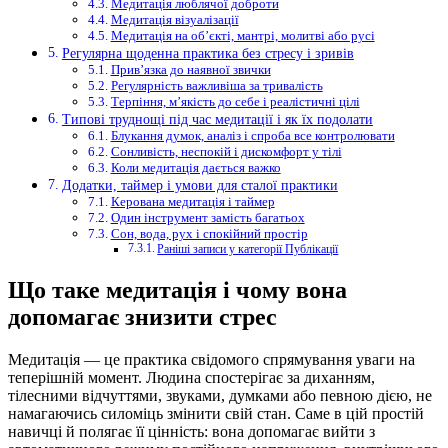
Медитація люблячої доброти
Медитація візуалізації
Медитація на об’єкті, мантрі, молитві або русі
Регулярна щоденна практика без стресу і зривів
Прив’язка до наявної звички
Регулярність важливіша за тривалість
Терпіння, м’якість до себе і реалістичні цілі
Типові труднощі під час медитації і як їх подолати
Блукання думок, аналіз і спроба все контролювати
Сонливість, неспокій і дискомфорт у тілі
Коли медитація дається важко
Додатки, таймер і умови для сталої практики
Керована медитація і таймер
Один інструмент замість багатьох
Сон, вода, рух і спокійний простір
Раніші записи у категорії Публікації
Що таке медитація і чому вона
допомагає знизити стрес
Медитація — це практика свідомого спрямування уваги на
теперішній момент. Людина спостерігає за диханням,
тілесними відчуттями, звуками, думками або певною дією, не
намагаючись силоміць змінити свій стан. Саме в цій простій
навичці й полягає її цінність: вона допомагає вийти з