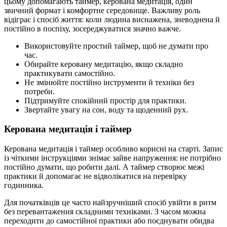
цьому допомагають таймер, керована медитація, один
звичний формат і комфортне середовище. Важливу роль
відіграє і спосіб життя: коли людина виснажена, зневоднена й
постійно в поспіху, зосереджуватися значно важче.
Використовуйте простий таймер, щоб не думати про
час.
Обирайте керовану медитацію, якщо складно
практикувати самостійно.
Не змінюйте постійно інструменти й техніки без
потреби.
Підтримуйте спокійний простір для практики.
Звертайте увагу на сон, воду та щоденний рух.
Керована медитація і таймер
Керована медитація і таймер особливо корисні на старті. Запис
із чіткими інструкціями знімає зайве напруження: не потрібно
постійно думати, що робити далі. А таймер створює межі
практики й допомагає не відволікатися на перевірку
годинника.
Для початківців це часто найзручніший спосіб увійти в ритм
без перевантаження складними техніками. З часом можна
переходити до самостійної практики або поєднувати обидва