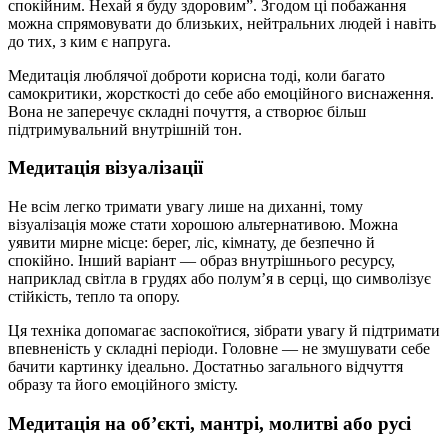
спокійним. Нехай я буду здоровим”. Згодом ці побажання
можна спрямовувати до близьких, нейтральних людей і навіть
до тих, з ким є напруга.
Медитація люблячої доброти корисна тоді, коли багато
самокритики, жорсткості до себе або емоційного виснаження.
Вона не заперечує складні почуття, а створює більш
підтримувальний внутрішній тон.
Медитація візуалізації
Не всім легко тримати увагу лише на диханні, тому
візуалізація може стати хорошою альтернативою. Можна
уявити мирне місце: берег, ліс, кімнату, де безпечно й
спокійно. Інший варіант — образ внутрішнього ресурсу,
наприклад світла в грудях або полум’я в серці, що символізує
стійкість, тепло та опору.
Ця техніка допомагає заспокоїтися, зібрати увагу й підтримати
впевненість у складні періоди. Головне — не змушувати себе
бачити картинку ідеально. Достатньо загального відчуття
образу та його емоційного змісту.
Медитація на об’єкті, мантрі, молитві або русі