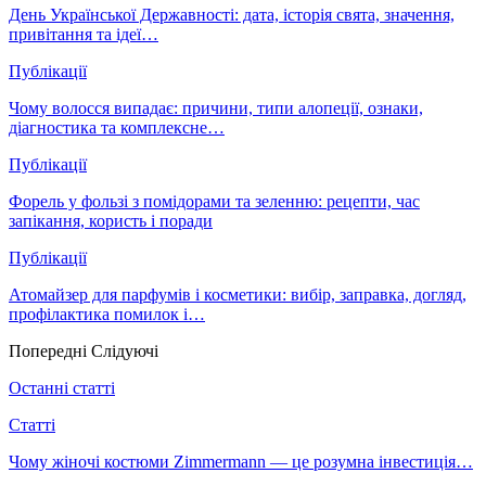
День Української Державності: дата, історія свята, значення,
привітання та ідеї…
Публікації
Чому волосся випадає: причини, типи алопеції, ознаки,
діагностика та комплексне…
Публікації
Форель у фользі з помідорами та зеленню: рецепти, час
запікання, користь і поради
Публікації
Атомайзер для парфумів і косметики: вибір, заправка, догляд,
профілактика помилок і…
Попередні
Слідуючі
Останні статті
Статті
Чому жіночі костюми Zimmermann — це розумна інвестиція…