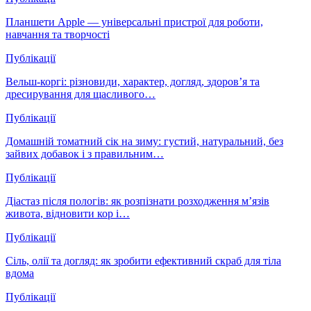
Планшети Apple — універсальні пристрої для роботи,
навчання та творчості
Публікації
Вельш-коргі: різновиди, характер, догляд, здоров’я та
дресирування для щасливого…
Публікації
Домашній томатний сік на зиму: густий, натуральний, без
зайвих добавок і з правильним…
Публікації
Діастаз після пологів: як розпізнати розходження м’язів
живота, відновити кор і…
Публікації
Сіль, олії та догляд: як зробити ефективний скраб для тіла
вдома
Публікації