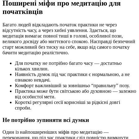
Поширені міфи про медитацію для
початківців
Багато людей відкладають початок практики не через
відсутність часу, а через хибні уявлення. Здається, що
медитація вимагає повної тиші в голові, особливої пози,
великого досвіду або миттєвого спокою. Насправді безпечний
старт можливий без тиску на себе, якщо від самого початку
бачити медитацію реалістично.
Для початку не потрібно багато часу — достатньо
кількох хвилин.
Наявність думок під час практики є нормальною, а не
ознакою невдачі.
Комфорт важливіший за зовнішньо “правильну” позу.
Практика може бути світською або духовною — залежно
від особистої мети.
Короткі регулярні сесії корисніші за рідкісні довгі
спроби.
Не потрібно зупиняти всі думки
Один із найпоширеніших міфів про медитацію —
переконання, що під час практики слід повністю вимкнути