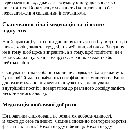
через медитацію, адже дає зрозумілу опору, до якої легко
повертатися. Вона тренує уважність і концентрацію без
перевантаження складними інструкціями.
Сканування тіла і медитація на тілесних
відчуттях
У цій практиці увага послідовно рухається по тілу: від стоп до
литок, колін, живота, грудей, плечей, шиї, обличчя. Завдання
не в тому, щоб щось виправити, а в тому, щоб помітити: де є
тепло, холод, пульсація, напруга, легкість, важкість або
нейтральність.
Сканування тіла особливо корисне людям, які багато живуть
“у голові” й мало помічають своє фізичне самопочуття. Воно
допомагає вчасно виявляти напруження, зменшувати
внутрішній поспіх і повертатися до реального досвіду замість
нескінченного аналізу.
Медитація люблячої доброти
Ця практика спрямована на розвиток доброзичливості,
м’якості до себе та інших. Людина спокійно повторює короткі
фрази на кшталт: “Нехай я буду в безпеці. Нехай я буду