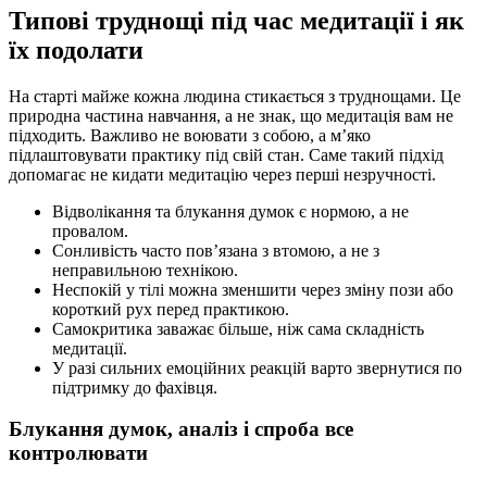
Типові труднощі під час медитації і як
їх подолати
На старті майже кожна людина стикається з труднощами. Це
природна частина навчання, а не знак, що медитація вам не
підходить. Важливо не воювати з собою, а м’яко
підлаштовувати практику під свій стан. Саме такий підхід
допомагає не кидати медитацію через перші незручності.
Відволікання та блукання думок є нормою, а не
провалом.
Сонливість часто пов’язана з втомою, а не з
неправильною технікою.
Неспокій у тілі можна зменшити через зміну пози або
короткий рух перед практикою.
Самокритика заважає більше, ніж сама складність
медитації.
У разі сильних емоційних реакцій варто звернутися по
підтримку до фахівця.
Блукання думок, аналіз і спроба все
контролювати