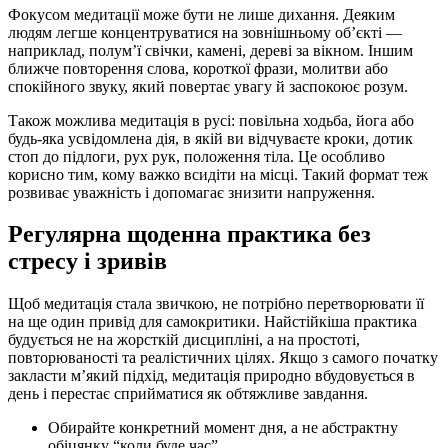
Фокусом медитації може бути не лише дихання. Деяким
людям легше концентруватися на зовнішньому об’єкті —
наприклад, полум’ї свічки, камені, дереві за вікном. Іншим
ближче повторення слова, короткої фрази, молитви або
спокійного звуку, який повертає увагу й заспокоює розум.
Також можлива медитація в русі: повільна ходьба, йога або
будь-яка усвідомлена дія, в якій ви відчуваєте кроки, дотик
стоп до підлоги, рух рук, положення тіла. Це особливо
корисно тим, кому важко всидіти на місці. Такий формат теж
розвиває уважність і допомагає знизити напруження.
Регулярна щоденна практика без
стресу і зривів
Щоб медитація стала звичкою, не потрібно перетворювати її
на ще один привід для самокритики. Найстійкіша практика
будується не на жорсткій дисципліні, а на простоті,
повторюваності та реалістичних цілях. Якщо з самого початку
закласти м’який підхід, медитація природно вбудовується в
день і перестає сприйматися як обтяжливе завдання.
Обирайте конкретний момент дня, а не абстрактну
обіцянку “коли буде час”.