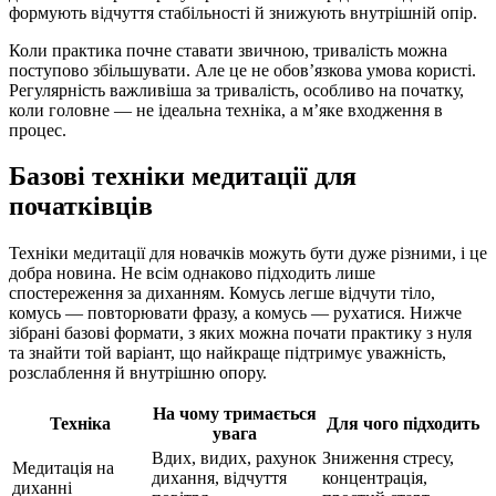
формують відчуття стабільності й знижують внутрішній опір.
Коли практика почне ставати звичною, тривалість можна
поступово збільшувати. Але це не обов’язкова умова користі.
Регулярність важливіша за тривалість, особливо на початку,
коли головне — не ідеальна техніка, а м’яке входження в
процес.
Базові техніки медитації для
початківців
Техніки медитації для новачків можуть бути дуже різними, і це
добра новина. Не всім однаково підходить лише
спостереження за диханням. Комусь легше відчути тіло,
комусь — повторювати фразу, а комусь — рухатися. Нижче
зібрані базові формати, з яких можна почати практику з нуля
та знайти той варіант, що найкраще підтримує уважність,
розслаблення й внутрішню опору.
На чому тримається
Техніка
Для чого підходить
увага
Вдих, видих, рахунок
Зниження стресу,
Медитація на
дихання, відчуття
концентрація,
диханні