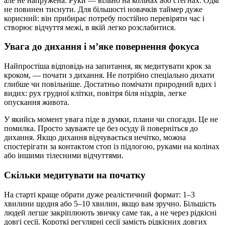
але не напружена. Руки — вільно на колінах або стегнах. Одяг
не повинен тиснути. Для більшості новачків таймер дуже
корисний: він прибирає потребу постійно перевіряти час і
створює відчуття межі, в якій легко розслабитися.
Увага до дихання і м’яке повернення фокуса
Найпростіша відповідь на запитання, як медитувати крок за
кроком, — почати з дихання. Не потрібно спеціально дихати
глибше чи повільніше. Достатньо помічати природний вдих і
видих: рух грудної клітки, повітря біля ніздрів, легке
опускання живота.
У якийсь момент увага піде в думки, плани чи спогади. Це не
помилка. Просто зауважте це без осуду й поверніться до
дихання. Якщо дихання відчувається нечітко, можна
спостерігати за контактом стоп із підлогою, руками на колінах
або іншими тілесними відчуттями.
Скільки медитувати на початку
На старті краще обрати дуже реалістичний формат: 1–3
хвилини щодня або 5–10 хвилин, якщо вам зручно. Більшість
людей легше закріплюють звичку саме так, а не через рідкісні
довгі сесії. Короткі регулярні сесії замість рідкісних довгих