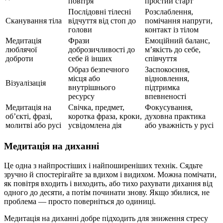
повітря
простий старт
Послідовні тілесні
Розслаблення,
Сканування тіла
відчуття від стоп до
помічання напруги,
голови
контакт із тілом
Медитація
Фрази
Емоційний баланс,
люблячої
доброзичливості до
м’якість до себе,
доброти
себе й інших
співчуття
Образ безпечного
Заспокоєння,
місця або
відновлення,
Візуалізація
внутрішнього
підтримка
ресурсу
впевненості
Медитація на
Свічка, предмет,
Фокусування,
об’єкті, фразі,
коротка фраза, кроки,
духовна практика
молитві або русі
усвідомлена дія
або уважність у русі
Медитація на диханні
Це одна з найпростіших і найпоширеніших технік. Сядьте
зручно й спостерігайте за вдихом і видихом. Можна помічати,
як повітря входить і виходить, або тихо рахувати дихання від
одного до десяти, а потім починати знову. Якщо збилися, не
проблема — просто поверніться до одиниці.
Медитація на диханні добре підходить для зниження стресу