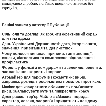
випадковою спробою, а стійкою щоденною звичкою без
стресу і зривів.
Раніші записи у категорії Публікації
Сіль, олії та догляд: як зробити ефективний скраб
для тіла вдома
День Української Державності: дата, історія свята,
значення, привітання та ідеї листівок
Чому волосся випадає: причини, типи алопеції,
ознаки, діагностика та комплексне відновлення і
профілактика
Форель у фользі з помідорами та зеленню: рецепти,
час запікання, користь і поради
Атомайзер для парфумів і косметики: вибір,
заправка, догляд, профілактика помилок і протікань
Макіяж для квадратного обличчя: як пом’якшити
риси, збалансувати кути та підкреслити красу
Джек-рассел-тер’єр Майло з «Маски»: порода,
характер, догляд, здоров’я і придатність для дому