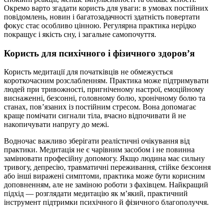
Окремо варто згадати користь для уваги: в умовах постійних
повідомлень, новин і багатозадачності здатність повертати
фокус стає особливо цінною. Регулярна практика нерідко
покращує і якість сну, і загальне самопочуття.
Користь для психічного і фізичного здоров’я
Користь медитації для початківців не обмежується
короткочасним розслабленням. Практика може підтримувати
людей при тривожності, пригніченому настрої, емоційному
виснаженні, безсонні, головному болю, хронічному болю та
станах, пов’язаних із постійним стресом. Вона допомагає
краще помічати сигнали тіла, вчасно відпочивати й не
накопичувати напругу до межі.
Водночас важливо зберігати реалістичні очікування від
практики. Медитація не є чарівним засобом і не повинна
замінювати професійну допомогу. Якщо людина має сильну
тривогу, депресію, травматичні переживання, стійке безсоння
або інші виражені симптоми, практика може бути корисним
доповненням, але не заміною роботи з фахівцем. Найкращий
підхід — розглядати медитацію як м’який, практичний
інструмент підтримки психічного й фізичного благополуччя.