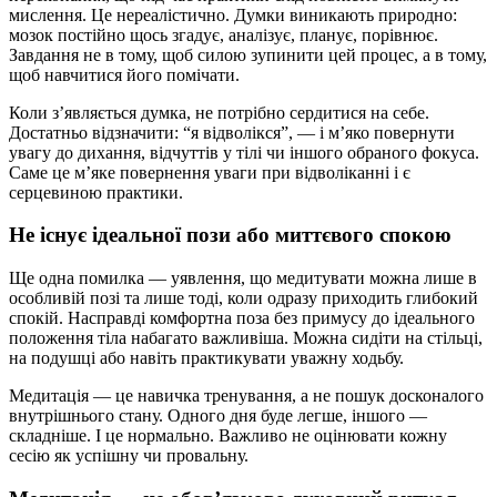
мислення. Це нереалістично. Думки виникають природно:
мозок постійно щось згадує, аналізує, планує, порівнює.
Завдання не в тому, щоб силою зупинити цей процес, а в тому,
щоб навчитися його помічати.
Коли з’являється думка, не потрібно сердитися на себе.
Достатньо відзначити: “я відволікся”, — і м’яко повернути
увагу до дихання, відчуттів у тілі чи іншого обраного фокуса.
Саме це м’яке повернення уваги при відволіканні і є
серцевиною практики.
Не існує ідеальної пози або миттєвого спокою
Ще одна помилка — уявлення, що медитувати можна лише в
особливій позі та лише тоді, коли одразу приходить глибокий
спокій. Насправді комфортна поза без примусу до ідеального
положення тіла набагато важливіша. Можна сидіти на стільці,
на подушці або навіть практикувати уважну ходьбу.
Медитація — це навичка тренування, а не пошук досконалого
внутрішнього стану. Одного дня буде легше, іншого —
складніше. І це нормально. Важливо не оцінювати кожну
сесію як успішну чи провальну.