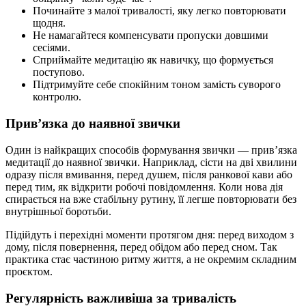
Починайте з малої тривалості, яку легко повторювати
щодня.
Не намагайтеся компенсувати пропуски довшими
сесіями.
Сприймайте медитацію як навичку, що формується
поступово.
Підтримуйте себе спокійним тоном замість суворого
контролю.
Прив’язка до наявної звички
Один із найкращих способів формування звички — прив’язка
медитації до наявної звички. Наприклад, сісти на дві хвилини
одразу після вмивання, перед душем, після ранкової кави або
перед тим, як відкрити робочі повідомлення. Коли нова дія
спирається на вже стабільну рутину, її легше повторювати без
внутрішньої боротьби.
Підійдуть і перехідні моменти протягом дня: перед виходом з
дому, після повернення, перед обідом або перед сном. Так
практика стає частиною ритму життя, а не окремим складним
проєктом.
Регулярність важливіша за тривалість