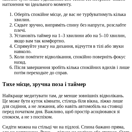
натхнення чи ідеального моменту.
Оберіть спокійне місце, де вас не турбуватимуть кілька
хвилин.
Сядьте зручно, випряміть спину без напруги, розслабте
плечі.
Установіть таймер на 1–3 хвилини або на 5–10 хвилин,
якщо вам так комфортно.
Спрямуйте увагу на дихання, відчуття в тілі або звуки
навколо.
Коли помітите відволікання, спокійно поверніть фокус
назад.
Після завершення зробіть кілька спокійних вдихів і лише
потім переходьте до справ.
Тихе місце, зручна поза і таймер
Найкраще медитувати там, де менше зовнішніх відволікань.
Це може бути куток кімнати, стілець біля вікна, ліжко лише
для сидіння, а не лежання, або навіть автомобіль на стоянці
перед початком дня. Важливо, щоб простір асоціювався зі
спокоєм, а не з поспіхом.
Сидіти можна на стільці чи на підлозі. Спина бажано пряма,