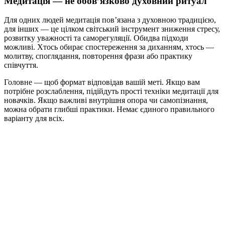
Медитація — не обов’язково духовний ритуал
Для одних людей медитація пов’язана з духовною традицією,
для інших — це цілком світський інструмент зниження стресу,
розвитку уважності та саморегуляції. Обидва підходи
можливі. Хтось обирає спостереження за диханням, хтось —
молитву, споглядання, повторення фрази або практику
співчуття.
Головне — щоб формат відповідав вашій меті. Якщо вам
потрібне розслаблення, підійдуть прості техніки медитації для
новачків. Якщо важливі внутрішня опора чи самопізнання,
можна обрати глибші практики. Немає єдиного правильного
варіанту для всіх.