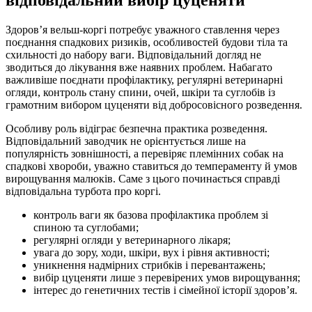
відповідальний вибір цуценяти
Здоров’я вельш-коргі потребує уважного ставлення через
поєднання спадкових ризиків, особливостей будови тіла та
схильності до набору ваги. Відповідальний догляд не
зводиться до лікування вже наявних проблем. Набагато
важливіше поєднати профілактику, регулярні ветеринарні
огляди, контроль стану спини, очей, шкіри та суглобів із
грамотним вибором цуценяти від добросовісного розведення.
Особливу роль відіграє безпечна практика розведення.
Відповідальний заводчик не орієнтується лише на
популярність зовнішності, а перевіряє племінних собак на
спадкові хвороби, уважно ставиться до темпераменту й умов
вирощування малюків. Саме з цього починається справді
відповідальна турбота про коргі.
контроль ваги як базова профілактика проблем зі
спиною та суглобами;
регулярні огляди у ветеринарного лікаря;
увага до зору, ходи, шкіри, вух і рівня активності;
уникнення надмірних стрибків і перевантажень;
вибір цуценяти лише з перевірених умов вирощування;
інтерес до генетичних тестів і сімейної історії здоров’я.