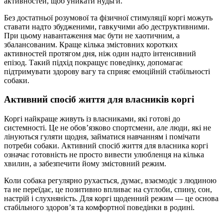
активностей, щоб уникати нудьги.
Без достатньої розумової та фізичної стимуляції коргі можуть
ставати надто збудженими, гавкучими або деструктивними.
При цьому навантаження має бути не хаотичним, а
збалансованим. Краще кілька змістовних коротких
активностей протягом дня, ніж один надто інтенсивний
епізод. Такий підхід покращує поведінку, допомагає
підтримувати здорову вагу та сприяє емоційній стабільності
собаки.
Активний спосіб життя для власників коргі
Коргі найкраще живуть із власниками, які готові до
системності. Це не обов’язково спортсмени, але люди, які не
лінуються гуляти щодня, займатися навчанням і помічати
потреби собаки. Активний спосіб життя для власника коргі
означає готовність не просто вивести улюбленця на кілька
хвилин, а забезпечити йому змістовний режим.
Коли собака регулярно рухається, думає, взаємодіє з людиною
та не переїдає, це позитивно впливає на суглоби, спину, сон,
настрій і слухняність. Для коргі щоденний режим — це основа
стабільного здоров’я та комфортної поведінки в родині.