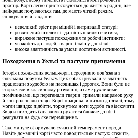
простір. Коргі легко пристосовуються до життя в родині, але
найкраще почуваються там, де мають чіткий режим,
спілкування й завдання.
невеликий зріст при міцній і витривалій статурі;
розвинений інтелект і здатність швидко вчитися;
виражене пастуше походження та робочі інстинкти;
уважність до людей, тварин і змін у довкіллі;
висока адаптивність за умови достатньої активності.
Походження в Уельсі та пастуше призначення
Історія походження вельш-коргі нерозривно пов’язана з
сільським побутом Уельсу. Цих собак цінували за здатність
працювати з худобою на пасовищах і дорогах. Вони були не
сторожами в класичному розумінні, а саме рухливими
помічниками, що переганяли тварин, тримали напрямок руху
й контролювали стадо. Коргі працювали низько до землі, тому
могли швидко підбігти, торкнутися ноги худоби та відскочити.
Звідси походить їхня звичка рухатися ближче до ніг і
реагувати на будь-яке переміщення.
Таке минуле сформувало сучасний темперамент породи.
Навіть домашній коргі часто поводиться як пастух: стежить,