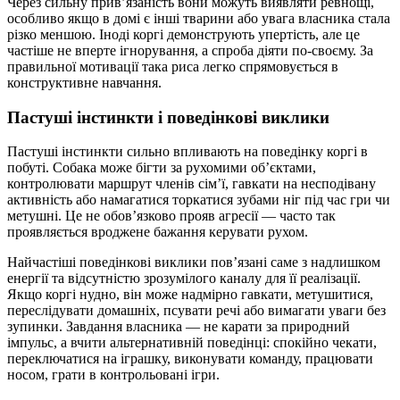
Через сильну прив’язаність вони можуть виявляти ревнощі,
особливо якщо в домі є інші тварини або увага власника стала
різко меншою. Іноді коргі демонструють упертість, але це
частіше не вперте ігнорування, а спроба діяти по-своєму. За
правильної мотивації така риса легко спрямовується в
конструктивне навчання.
Пастуші інстинкти і поведінкові виклики
Пастуші інстинкти сильно впливають на поведінку коргі в
побуті. Собака може бігти за рухомими об’єктами,
контролювати маршрут членів сім’ї, гавкати на несподівану
активність або намагатися торкатися зубами ніг під час гри чи
метушні. Це не обов’язково прояв агресії — часто так
проявляється вроджене бажання керувати рухом.
Найчастіші поведінкові виклики пов’язані саме з надлишком
енергії та відсутністю зрозумілого каналу для її реалізації.
Якщо коргі нудно, він може надмірно гавкати, метушитися,
переслідувати домашніх, псувати речі або вимагати уваги без
зупинки. Завдання власника — не карати за природний
імпульс, а вчити альтернативній поведінці: спокійно чекати,
переключатися на іграшку, виконувати команду, працювати
носом, грати в контрольовані ігри.