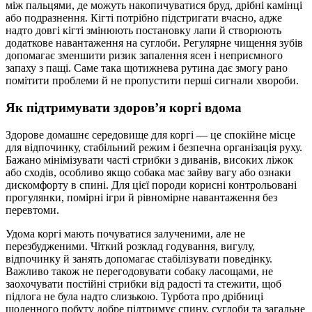
між пальцями, де можуть накопичуватися бруд, дрібні камінці
або подразнення. Кігті потрібно підстригати вчасно, адже
надто довгі кігті змінюють постановку лапи й створюють
додаткове навантаження на суглоби. Регулярне чищення зубів
допомагає зменшити ризик запалення ясен і неприємного
запаху з пащі. Саме така щотижнева рутина дає змогу рано
помітити проблеми й не пропустити перші сигнали хвороби.
Як підтримувати здоров’я коргі вдома
Здорове домашнє середовище для коргі — це спокійне місце
для відпочинку, стабільний режим і безпечна організація руху.
Бажано мінімізувати часті стрибки з диванів, високих ліжок
або сходів, особливо якщо собака має зайву вагу або ознаки
дискомфорту в спині. Для цієї породи корисні контрольовані
прогулянки, помірні ігри й рівномірне навантаження без
перевтоми.
Удома коргі мають почуватися залученими, але не
перезбудженими. Чіткий розклад годування, вигулу,
відпочинку й занять допомагає стабілізувати поведінку.
Важливо також не перегодовувати собаку ласощами, не
заохочувати постійні стрибки від радості та стежити, щоб
підлога не була надто слизькою. Турбота про дрібниці
щоденного побуту добре підтримує спину, суглоби та загальне