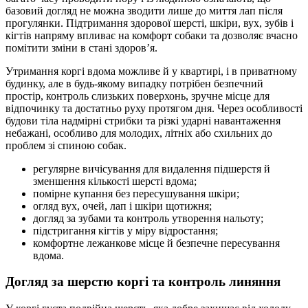
базовий догляд не можна зводити лише до миття лап після
прогулянки. Підтримання здорової шерсті, шкіри, вух, зубів і
кігтів напряму впливає на комфорт собаки та дозволяє вчасно
помітити зміни в стані здоров’я.
Утримання коргі вдома можливе й у квартирі, і в приватному
будинку, але в будь-якому випадку потрібен безпечний
простір, контроль слизьких поверхонь, зручне місце для
відпочинку та достатньо руху протягом дня. Через особливості
будови тіла надмірні стрибки та різкі ударні навантаження
небажані, особливо для молодих, літніх або схильних до
проблем зі спиною собак.
регулярне вичісування для видалення підшерстя й
зменшення кількості шерсті вдома;
помірне купання без пересушування шкіри;
огляд вух, очей, лап і шкіри щотижня;
догляд за зубами та контроль утворення нальоту;
підстригання кігтів у міру відростання;
комфортне лежанкове місце й безпечне пересування
вдома.
Догляд за шерстю коргі та контроль линяння