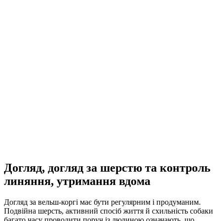
Догляд, догляд за шерстю та контроль
линяння, утримання вдома
Догляд за вельш-коргі має бути регулярним і продуманим.
Подвійна шерсть, активний спосіб життя й схильність собаки
багато часу проводити поруч із людиною означають, що