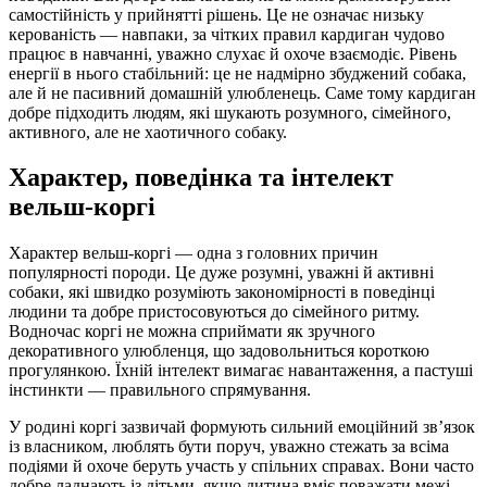
самостійність у прийнятті рішень. Це не означає низьку
керованість — навпаки, за чітких правил кардиган чудово
працює в навчанні, уважно слухає й охоче взаємодіє. Рівень
енергії в нього стабільний: це не надмірно збуджений собака,
але й не пасивний домашній улюбленець. Саме тому кардиган
добре підходить людям, які шукають розумного, сімейного,
активного, але не хаотичного собаку.
Характер, поведінка та інтелект
вельш-коргі
Характер вельш-коргі — одна з головних причин
популярності породи. Це дуже розумні, уважні й активні
собаки, які швидко розуміють закономірності в поведінці
людини та добре пристосовуються до сімейного ритму.
Водночас коргі не можна сприймати як зручного
декоративного улюбленця, що задовольниться короткою
прогулянкою. Їхній інтелект вимагає навантаження, а пастуші
інстинкти — правильного спрямування.
У родині коргі зазвичай формують сильний емоційний зв’язок
із власником, люблять бути поруч, уважно стежать за всіма
подіями й охоче беруть участь у спільних справах. Вони часто
добре ладнають із дітьми, якщо дитина вміє поважати межі