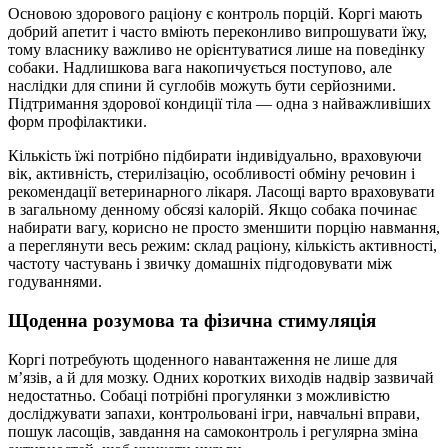
Основою здорового раціону є контроль порцій. Коргі мають
добрий апетит і часто вміють переконливо випрошувати їжу,
тому власнику важливо не орієнтуватися лише на поведінку
собаки. Надлишкова вага накопичується поступово, але
наслідки для спини й суглобів можуть бути серйозними.
Підтримання здорової кондиції тіла — одна з найважливіших
форм профілактики.
Кількість їжі потрібно підбирати індивідуально, враховуючи
вік, активність, стерилізацію, особливості обміну речовин і
рекомендації ветеринарного лікаря. Ласощі варто враховувати
в загальному денному обсязі калорій. Якщо собака починає
набирати вагу, корисно не просто зменшити порцію навмання,
а переглянути весь режим: склад раціону, кількість активності,
частоту частувань і звичку домашніх підгодовувати між
годуваннями.
Щоденна розумова та фізична стимуляція
Коргі потребують щоденного навантаження не лише для
м’язів, а й для мозку. Одних коротких виходів надвір зазвичай
недостатньо. Собаці потрібні прогулянки з можливістю
досліджувати запахи, контрольовані ігри, навчальні вправи,
пошук ласощів, завдання на самоконтроль і регулярна зміна