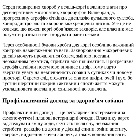
Серед поширених хвороб у вельш-коргі важливо знати про
дегенеративну мієлопатію, хворобу фон Віллебранда,
прогресивну атрофію сітківки, дисплазію кульшового суглоба,
хондродистрофію та хвороби міжхребцевих дисків. Усе це не
означає, що кожен коргі обов’язково захворіє, але власник має
розуміти ризики й не ігнорувати ранні ознаки.
Через особливості будови хребта для коргі особливо важливий
контроль навантаження та ваги. Захворювання міжхребцевих
дисків можуть проявлятися болем, зміною постави,
небажанням рухатися, стрибати або підійматися. Прогресивна
атрофія сітківки поступово впливає на зір, тому варто
звертати увагу на невпевненість собаки в сутінках чи новому
просторі. Окремо слід стежити за станом шкіри, очей і вух, бо
густий шерстний покрив і активний спосіб життя можуть
ускладнювати догляд при схильності до запалень.
Профілактичний догляд за здоров’ям собаки
Профілактичний догляд — це регулярне спостереження за
самопочуттям і планові ветеринарні огляди. Власнику варто
відстежувати зміну ходи, скутість після сну, небажання
стрибати, реакцію на дотик у ділянці спини, зміни апетиту,
свербіж, виділення з очей або вух, а також коливання ваги.