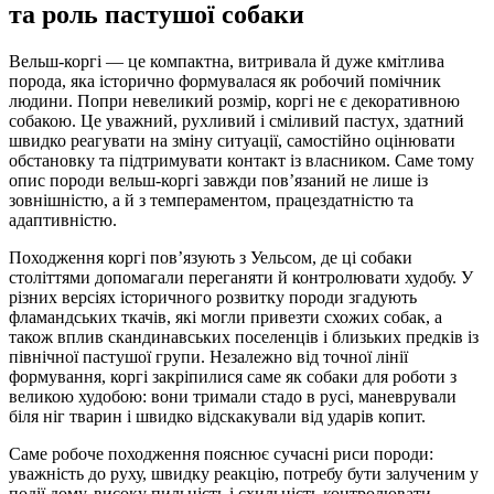
та роль пастушої собаки
Вельш-коргі — це компактна, витривала й дуже кмітлива
порода, яка історично формувалася як робочий помічник
людини. Попри невеликий розмір, коргі не є декоративною
собакою. Це уважний, рухливий і сміливий пастух, здатний
швидко реагувати на зміну ситуації, самостійно оцінювати
обстановку та підтримувати контакт із власником. Саме тому
опис породи вельш-коргі завжди пов’язаний не лише із
зовнішністю, а й з темпераментом, працездатністю та
адаптивністю.
Походження коргі пов’язують з Уельсом, де ці собаки
століттями допомагали переганяти й контролювати худобу. У
різних версіях історичного розвитку породи згадують
фламандських ткачів, які могли привезти схожих собак, а
також вплив скандинавських поселенців і близьких предків із
північної пастушої групи. Незалежно від точної лінії
формування, коргі закріпилися саме як собаки для роботи з
великою худобою: вони тримали стадо в русі, маневрували
біля ніг тварин і швидко відскакували від ударів копит.
Саме робоче походження пояснює сучасні риси породи:
уважність до руху, швидку реакцію, потребу бути залученим у
події дому, високу пильність і схильність контролювати