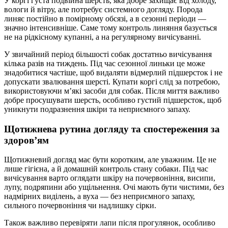
У коргі густа подвійна шерсть, яка добре захищає від холоду,
вологи й вітру, але потребує системного догляду. Порода
линяє постійно в помірному обсязі, а в сезонні періоди —
значно інтенсивніше. Саме тому контроль линяння базується
не на рідкісному купанні, а на регулярному вичісуванні.
У звичайний період більшості собак достатньо вичісування
кілька разів на тиждень. Під час сезонної линьки це може
знадобитися частіше, щоб видаляти відмерлий підшерсток і не
допускати звалювання шерсті. Купати коргі слід за потребою,
використовуючи м’які засоби для собак. Після миття важливо
добре просушувати шерсть, особливо густий підшерсток, щоб
уникнути подразнення шкіри та неприємного запаху.
Щотижнева рутина догляду та спостереження за
здоров’ям
Щотижневий догляд має бути коротким, але уважним. Це не
лише гігієна, а й домашній контроль стану собаки. Під час
вичісування варто оглядати шкіру на почервоніння, висипи,
лупу, подряпини або ущільнення. Очі мають бути чистими, без
надмірних виділень, а вуха — без неприємного запаху,
сильного почервоніння чи надлишку сірки.
Також важливо перевіряти лапи після прогулянок, особливо