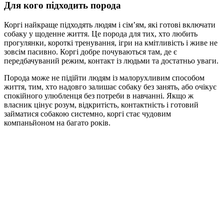
Для кого підходить порода
Коргі найкраще підходять людям і сім’ям, які готові включати
собаку у щоденне життя. Це порода для тих, хто любить
прогулянки, короткі тренування, ігри на кмітливість і живе не
зовсім пасивно. Коргі добре почуваються там, де є
передбачуваний режим, контакт із людьми та достатньо уваги.
Порода може не підійти людям із малорухливим способом
життя, тим, хто надовго залишає собаку без занять, або очікує
спокійного улюбленця без потреби в навчанні. Якщо ж
власник цінує розум, відкритість, контактність і готовий
займатися собакою системно, коргі стає чудовим
компаньйоном на багато років.