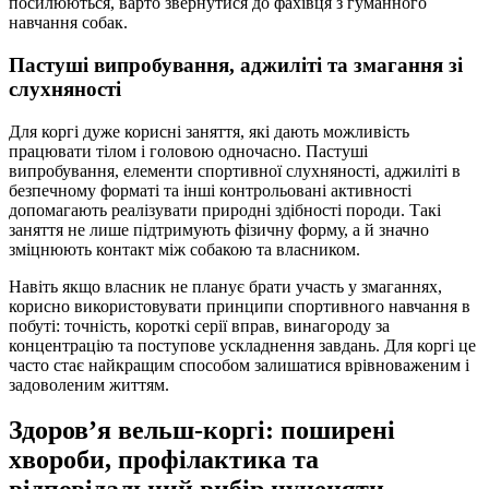
посилюються, варто звернутися до фахівця з гуманного
навчання собак.
Пастуші випробування, аджиліті та змагання зі
слухняності
Для коргі дуже корисні заняття, які дають можливість
працювати тілом і головою одночасно. Пастуші
випробування, елементи спортивної слухняності, аджиліті в
безпечному форматі та інші контрольовані активності
допомагають реалізувати природні здібності породи. Такі
заняття не лише підтримують фізичну форму, а й значно
зміцнюють контакт між собакою та власником.
Навіть якщо власник не планує брати участь у змаганнях,
корисно використовувати принципи спортивного навчання в
побуті: точність, короткі серії вправ, винагороду за
концентрацію та поступове ускладнення завдань. Для коргі це
часто стає найкращим способом залишатися врівноваженим і
задоволеним життям.
Здоров’я вельш-коргі: поширені
хвороби, профілактика та