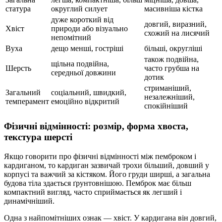
статура
округлий силует
масивніша кістка
дуже короткий від
довгий, виразний,
Хвіст
природи або візуально
схожий на лисячий
непомітний
Вуха
дещо менші, гостріші
більші, округліші
також подвійна,
щільна подвійна,
Шерсть
часто грубша на
середньої довжини
дотик
стриманіший,
Загальний
соціальний, швидкий,
незалежніший,
темперамент
емоційно відкритий
спокійніший
Фізичні відмінності: розмір, форма хвоста,
текстура шерсті
Якщо говорити про фізичні відмінності між пемброком і
кардиганом, то кардиган зазвичай трохи більший, довший у
корпусі та важчий за кістяком. Його груди ширші, а загальна
будова тіла здається ґрунтовнішою. Пемброк має більш
компактний вигляд, часто сприймається як легший і
динамічніший.
Одна з найпомітніших ознак — хвіст. У кардигана він довгий,