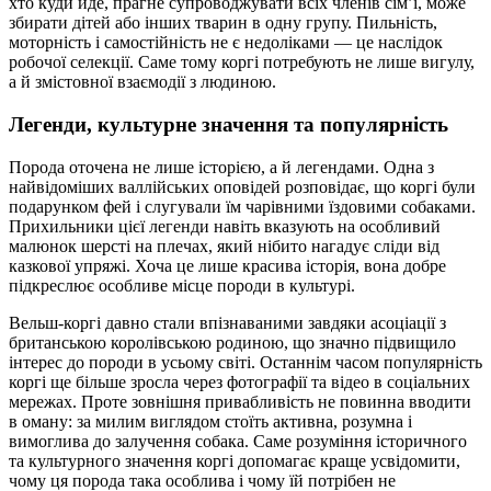
хто куди йде, прагне супроводжувати всіх членів сім’ї, може
збирати дітей або інших тварин в одну групу. Пильність,
моторність і самостійність не є недоліками — це наслідок
робочої селекції. Саме тому коргі потребують не лише вигулу,
а й змістовної взаємодії з людиною.
Легенди, культурне значення та популярність
Порода оточена не лише історією, а й легендами. Одна з
найвідоміших валлійських оповідей розповідає, що коргі були
подарунком фей і слугували їм чарівними їздовими собаками.
Прихильники цієї легенди навіть вказують на особливий
малюнок шерсті на плечах, який нібито нагадує сліди від
казкової упряжі. Хоча це лише красива історія, вона добре
підкреслює особливе місце породи в культурі.
Вельш-коргі давно стали впізнаваними завдяки асоціації з
британською королівською родиною, що значно підвищило
інтерес до породи в усьому світі. Останнім часом популярність
коргі ще більше зросла через фотографії та відео в соціальних
мережах. Проте зовнішня привабливість не повинна вводити
в оману: за милим виглядом стоїть активна, розумна і
вимоглива до залучення собака. Саме розуміння історичного
та культурного значення коргі допомагає краще усвідомити,
чому ця порода така особлива і чому їй потрібен не