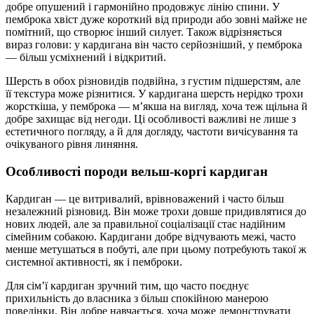
добре опушений і гармонійно продовжує лінію спини. У
пемброка хвіст дуже короткий від природи або зовні майже не
помітний, що створює інший силует. Також відрізняється
вираз голови: у кардигана він часто серйозніший, у пемброка
— більш усміхнений і відкритий.
Шерсть в обох різновидів подвійна, з густим підшерстям, але
її текстура може різнитися. У кардигана шерсть нерідко трохи
жорсткіша, у пемброка — м’якша на вигляд, хоча теж щільна й
добре захищає від негоди. Ці особливості важливі не лише з
естетичного погляду, а й для догляду, частоти вичісування та
очікуваного рівня линяння.
Особливості породи вельш-коргі кардиган
Кардиган — це витривалий, врівноважений і часто більш
незалежний різновид. Він може трохи довше придивлятися до
нових людей, але за правильної соціалізації стає надійним
сімейним собакою. Кардигани добре відчувають межі, часто
менше метушаться в побуті, але при цьому потребують такої ж
системної активності, як і пемброки.
Для сім’ї кардиган зручний тим, що часто поєднує
прихильність до власника з більш спокійною манерою
поведінки. Він добре навчається, хоча може демонструвати