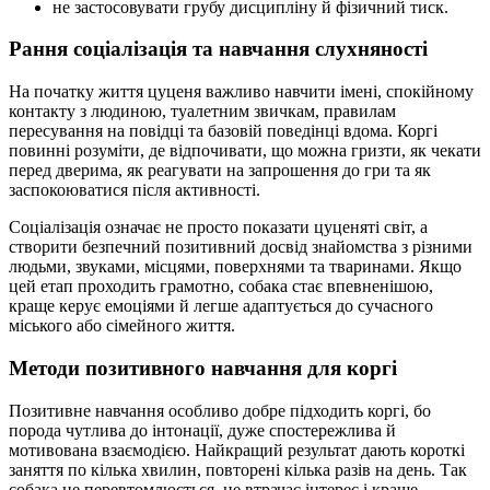
не застосовувати грубу дисципліну й фізичний тиск.
Рання соціалізація та навчання слухняності
На початку життя цуценя важливо навчити імені, спокійному
контакту з людиною, туалетним звичкам, правилам
пересування на повідці та базовій поведінці вдома. Коргі
повинні розуміти, де відпочивати, що можна гризти, як чекати
перед дверима, як реагувати на запрошення до гри та як
заспокоюватися після активності.
Соціалізація означає не просто показати цуценяті світ, а
створити безпечний позитивний досвід знайомства з різними
людьми, звуками, місцями, поверхнями та тваринами. Якщо
цей етап проходить грамотно, собака стає впевненішою,
краще керує емоціями й легше адаптується до сучасного
міського або сімейного життя.
Методи позитивного навчання для коргі
Позитивне навчання особливо добре підходить коргі, бо
порода чутлива до інтонації, дуже спостережлива й
мотивована взаємодією. Найкращий результат дають короткі
заняття по кілька хвилин, повторені кілька разів на день. Так
собака не перевтомлюється, не втрачає інтерес і краще