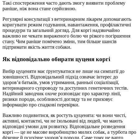
Такі спостереження часто дають змогу виявити проблему
раніше, ніж вона стане серйозною.
Регулярні консультації з ветеринарним лікарем допомагають
коригувати режим годування, навантаження, профілактичні
процедури та загальний догляд. Для коргі надзвичайно
важливо не чекати вираженого болю чи різкого погіршення
стану. Чим раніше помічено зміни, тим більше шансів
підтримати якість життя собаки.
Як відповідально обирати цуценя коргі
Вибір цуценяти має ґрунтуватися не лише на симпатії до
зовнішності. Відповідальний підхід означає інтерес до
здоров’я батьків, умов утримання, ранньої соціалізації,
ветеринарного супроводу та доступних генетичних тестів.
Надійний заводчик охоче розповідає про характер лінії,
ризики породи, особливості догляду та не приховує
інформацію про спадкові перевірки.
Важливо подивитися, як ростуть цуценята: чи вони чисті,
активні, контактні, чи не ізольовані від людей, чи мають
відповідні умови для розвитку. Відповідальне розведення
коргі — це не масове виробництво милих собак, а турбота про
фізичне й психічне здоров’я породи. Саме тому не варто