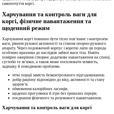
самопочуття коргі.
Харчування та контроль ваги для
коргі, фізичне навантаження та
щоденний режим
Харчування коргі повинно бути тісно пов’язане з контролем
ваги, рівнем рухової активності та станом опорно-рухового
апарату. Через подовжений корпус і короткі лапи ця порода
особливо вразлива до наслідків зайвої маси тіла. Навіть
помірне ожиріння створює додаткове навантаження на спину,
суглоби та зв’язки, а також може посилювати млявість,
задишку й поведінкові проблеми.
чіткі порції замість безконтрольного підгодовування;
добір раціону відповідно до віку, активності та стану
здоров’я;
обмеження калорійних ласощів;
щоденні прогулянки й ігри без тривалих перерв;
поєднання фізичного та розумового навантаження.
Харчування та контроль ваги для коргі