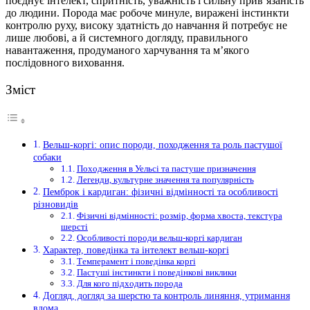
поєднує інтелект, спритність, уважність і сильну прив’язаність
до людини. Порода має робоче минуле, виражені інстинкти
контролю руху, високу здатність до навчання й потребує не
лише любові, а й системного догляду, правильного
навантаження, продуманого харчування та м’якого
послідовного виховання.
Зміст
Вельш-коргі: опис породи, походження та роль пастушої
собаки
Походження в Уельсі та пастуше призначення
Легенди, культурне значення та популярність
Пемброк і кардиган: фізичні відмінності та особливості
різновидів
Фізичні відмінності: розмір, форма хвоста, текстура
шерсті
Особливості породи вельш-коргі кардиган
Характер, поведінка та інтелект вельш-коргі
Темперамент і поведінка коргі
Пастуші інстинкти і поведінкові виклики
Для кого підходить порода
Догляд, догляд за шерстю та контроль линяння, утримання
вдома