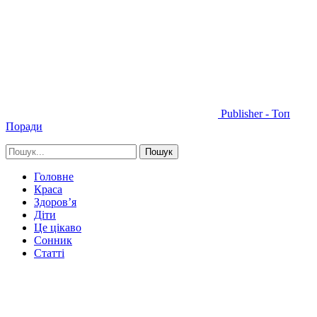
Publisher - Топ
Поради
Головне
Краса
Здоров’я
Діти
Це цікаво
Сонник
Статті