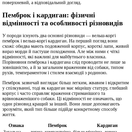
поверхневий, а відповідальний догляд.
Пемброк і кардиган: фізичні
відмінності та особливості різновидів
У породи існують два основні різновиди — вельш-коргі
пемброк і вельш-коргі кардиган. На перший погляд вони
схожі: обидва мають подовжений корпус, короткі лапи, живий
вираз морди й пастуше походження. Але між ними є чіткі
відмінності, які важливі для майбутнього власника.
Порівняння пемброка і кардигана слід проводити не лише за
зовнішністю, а й за загальним враженням від собаки, типом
рухів, темпераментом і стилем взаємодії з родиною.
Пемброк зазвичай виглядає більш легким, жвавим і відкритим
у спілкуванні, тоді як кардиган має міцнішу статуру, глибший
корпус і часто справляє враження стриманішого та
врівноваженішого собаки. Ці відмінності не означають, що
один різновид кращий за інший. Вони лише допомагають
зрозуміти, який тип більше підійде конкретному способу
життя.
Ознака
Пемброк
Кардиган
Загальна
легша, компактніша, більш
міцніша, довша,