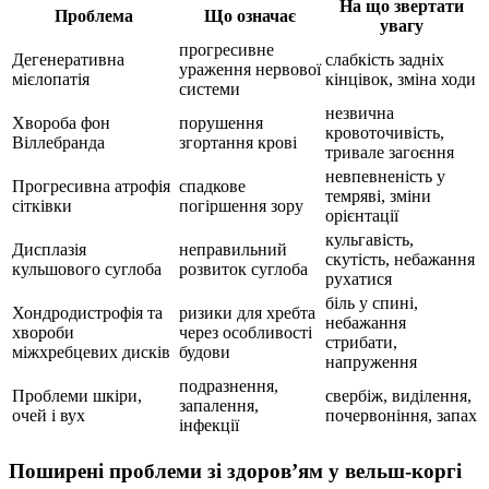
На що звертати
Проблема
Що означає
увагу
прогресивне
Дегенеративна
слабкість задніх
ураження нервової
мієлопатія
кінцівок, зміна ходи
системи
незвична
Хвороба фон
порушення
кровоточивість,
Віллебранда
згортання крові
тривале загоєння
невпевненість у
Прогресивна атрофія
спадкове
темряві, зміни
сітківки
погіршення зору
орієнтації
кульгавість,
Дисплазія
неправильний
скутість, небажання
кульшового суглоба
розвиток суглоба
рухатися
біль у спині,
Хондродистрофія та
ризики для хребта
небажання
хвороби
через особливості
стрибати,
міжхребцевих дисків
будови
напруження
подразнення,
Проблеми шкіри,
свербіж, виділення,
запалення,
очей і вух
почервоніння, запах
інфекції
Поширені проблеми зі здоров’ям у вельш-коргі