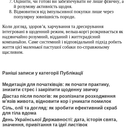
Оцінити, чи готові ви забезпечувати не лише фізичну, а
й розумову активність щодня.
Відмовитися від імпульсивної покупки лише через
популярну зовнішність породи.
Коли догляд, здоров’я, харчування та дресирування
інтегровані в щоденний режим, вельш-коргі розкривається як
надзвичайно розумний, відданий і життєрадісний
компаньйон. Саме системний і відповідальний підхід робить
життя цієї маленької пастушої собаки по-справжньому
щасливим.
Раніші записи у категорії Публікації
Медитація для початківців: як почати практику,
знизити стрес і закріпити щоденну звичку
Діастаз після пологів: як розпізнати розходження
м’язів живота, відновити кор і уникати помилок
Сіль, олії та догляд: як зробити ефективний скраб
для тіла вдома
День Української Державності: дата, історія свята,
значення, привітання та ідеї листівок