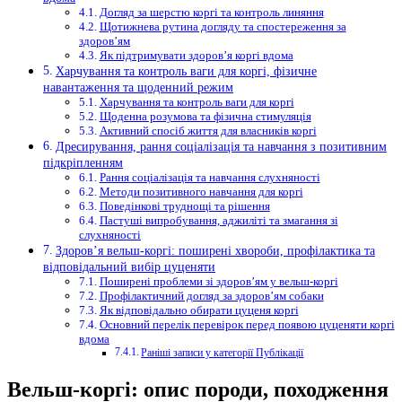
Догляд за шерстю коргі та контроль линяння
Щотижнева рутина догляду та спостереження за
здоров’ям
Як підтримувати здоров’я коргі вдома
Харчування та контроль ваги для коргі, фізичне
навантаження та щоденний режим
Харчування та контроль ваги для коргі
Щоденна розумова та фізична стимуляція
Активний спосіб життя для власників коргі
Дресирування, рання соціалізація та навчання з позитивним
підкріпленням
Рання соціалізація та навчання слухняності
Методи позитивного навчання для коргі
Поведінкові труднощі та рішення
Пастуші випробування, аджиліті та змагання зі
слухняності
Здоров’я вельш-коргі: поширені хвороби, профілактика та
відповідальний вибір цуценяти
Поширені проблеми зі здоров’ям у вельш-коргі
Профілактичний догляд за здоров’ям собаки
Як відповідально обирати цуценя коргі
Основний перелік перевірок перед появою цуценяти коргі
вдома
Раніші записи у категорії Публікації
Вельш-коргі: опис породи, походження