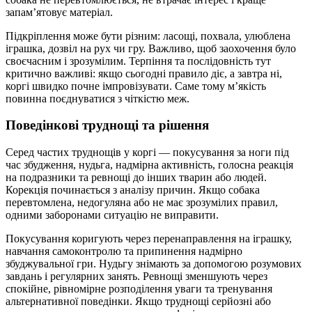
запам’ятовує матеріал.
Підкріплення може бути різним: ласощі, похвала, улюблена
іграшка, дозвіл на рух чи гру. Важливо, щоб заохочення було
своєчасним і зрозумілим. Терпіння та послідовність тут
критично важливі: якщо сьогодні правило діє, а завтра ні,
коргі швидко почне імпровізувати. Саме тому м’якість
повинна поєднуватися з чіткістю меж.
Поведінкові труднощі та рішення
Серед частих труднощів у коргі — покусування за ноги під
час збудження, нудьга, надмірна активність, голосна реакція
на подразники та ревнощі до інших тварин або людей.
Корекція починається з аналізу причин. Якщо собака
перевтомлена, недогуляна або не має зрозумілих правил,
одними заборонами ситуацію не виправити.
Покусування коригують через перенаправлення на іграшку,
навчання самоконтролю та припинення надмірно
збуджувальної гри. Нудьгу знімають за допомогою розумових
завдань і регулярних занять. Ревнощі зменшують через
спокійне, рівномірне розподілення уваги та тренування
альтернативної поведінки. Якщо труднощі серйозні або