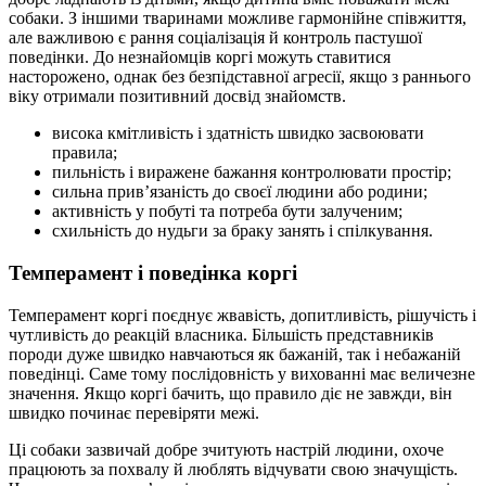
собаки. З іншими тваринами можливе гармонійне співжиття,
але важливою є рання соціалізація й контроль пастушої
поведінки. До незнайомців коргі можуть ставитися
насторожено, однак без безпідставної агресії, якщо з раннього
віку отримали позитивний досвід знайомств.
висока кмітливість і здатність швидко засвоювати
правила;
пильність і виражене бажання контролювати простір;
сильна прив’язаність до своєї людини або родини;
активність у побуті та потреба бути залученим;
схильність до нудьги за браку занять і спілкування.
Темперамент і поведінка коргі
Темперамент коргі поєднує жвавість, допитливість, рішучість і
чутливість до реакцій власника. Більшість представників
породи дуже швидко навчаються як бажаній, так і небажаній
поведінці. Саме тому послідовність у вихованні має величезне
значення. Якщо коргі бачить, що правило діє не завжди, він
швидко починає перевіряти межі.
Ці собаки зазвичай добре зчитують настрій людини, охоче
працюють за похвалу й люблять відчувати свою значущість.