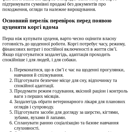
підтримувати сумнівні продажі без документів про
походження, огляди та належне вирощування.
Основний перелік перевірок перед появою
цуценяти коргі вдома
Перш ніж купувати цуценя, варто чесно оцінити власну
готовність до щоденної роботи. Коргі потребує часу, режиму,
фінансових витрат і постійної включеності в життя сім’ї.
Якщо підготуватися заздалегідь, адаптація проходить
спокійніше і для людей, і для собаки.
Переконатися, що в сім’ї є час на щоденні прогулянки,
навчання й спілкування.
Підготувати безпечне місце для сну, відпочинку та
спокійної адаптації.
Продумати режим годування, якісний раціон і контроль
ваги з перших місяців.
Заздалегідь обрати ветеринарного лікаря для планових
оглядів і супроводу.
Підготувати засоби для догляду за шерстю, кігтями,
зубами, вухами й лапами.
Спланувати ранню соціалізацію та базове навчання
слухняності.