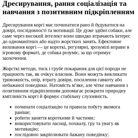
Дресирування, рання соціалізація та
навчання з позитивним підкріпленням
Дресирування коргі має починатися рано й будуватися на
довірі, послідовності та мотивації. Це дуже здібні собаки, але
саме через високий інтелект вони швидко втрачають інтерес
до одноманітних або надто жорстких занять. Ефективне
виховання коргі — це короткі, регулярні, зрозумілі вправи в
ігровому форматі, де собака розуміє, за що отримує
заохочення.
Жорсткі методи, тиск і грубе покарання для цієї породи не
працюють так, як очікує власник. Вони можуть викликати
тривожність, опір, втрату довіри, посилення гавкоту або
небажаної поведінки. Натомість м’яке, але чітке навчання з
позитивним підкріпленням допомагає розкрити природну
кмітливість коргі й формує стабільну слухняність.
починати соціалізацію та правила побуту якомога
раніше;
робити заняття короткими й частими;
використовувати ласощі, похвалу, гру та увагу як
мотивацію;
послідовно закріплювати бажану поведінку;