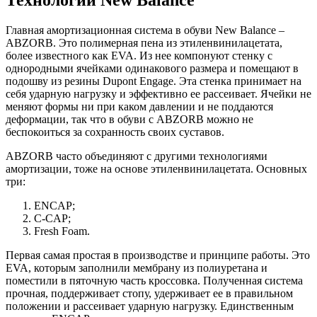
Технологии New Balance
Главная амортизационная система в обуви New Balance –
ABZORB. Это полимерная пена из этиленвинилацетата,
более известного как EVA. Из нее компонуют стенку с
однородными ячейками одинакового размера и помещают в
подошву из резины Dupont Engage. Эта стенка принимает на
себя ударную нагрузку и эффективно ее рассеивает. Ячейки не
меняют формы ни при каком давлении и не поддаются
деформации, так что в обуви с ABZORB можно не
беспокоиться за сохранность своих суставов.
ABZORB часто объединяют с другими технологиями
амортизации, тоже на основе этиленвинилацетата. Основных
три:
ENCAP;
C-CAP;
Fresh Foam.
Первая самая простая в производстве и принципе работы. Это
EVA, которым заполнили мембрану из полиуретана и
поместили в пяточную часть кроссовка. Полученная система
прочная, поддерживает стопу, удерживает ее в правильном
положении и рассеивает ударную нагрузку. Единственным