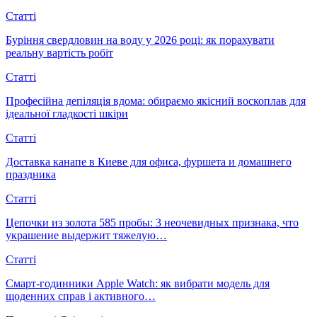
Статті
Буріння свердловин на воду у 2026 році: як порахувати
реальну вартість робіт
Статті
Професійна депіляція вдома: обираємо якісний воскоплав для
ідеальної гладкості шкіри
Статті
Доставка канапе в Киеве для офиса, фуршета и домашнего
праздника
Статті
Цепочки из золота 585 пробы: 3 неочевидных признака, что
украшение выдержит тяжелую…
Статті
Смарт-годинники Apple Watch: як вибрати модель для
щоденних справ і активного…