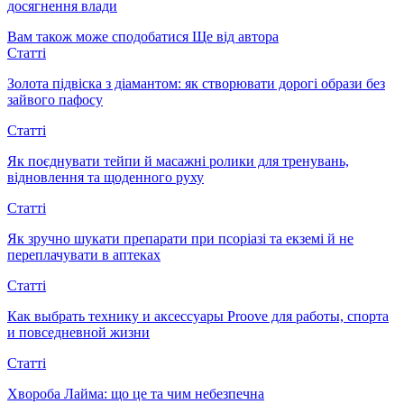
досягнення влади
Вам також може сподобатися
Ще від автора
Статті
Золота підвіска з діамантом: як створювати дорогі образи без
зайвого пафосу
Статті
Як поєднувати тейпи й масажні ролики для тренувань,
відновлення та щоденного руху
Статті
Як зручно шукати препарати при псоріазі та екземі й не
переплачувати в аптеках
Статті
Как выбрать технику и аксессуары Proove для работы, спорта
и повседневной жизни
Статті
Хвороба Лайма: що це та чим небезпечна