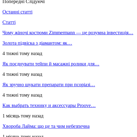
Попередні
Слідуючі
Останні статті
Статті
Чому жіночі костюми Zimmermann — це розумна інвестиція…
Золота підвіска з діамантом: як…
4 тижні тому назад
Як поєднувати тейпи й масажні ролики для…
4 тижні тому назад
Як зручно шукати препарати при псоріазі…
4 тижні тому назад
Как выбрать технику и аксессуары Proove…
1 місяць тому назад
Хвороба Лайма: що це та чим небезпечна
1 місяць тому назад