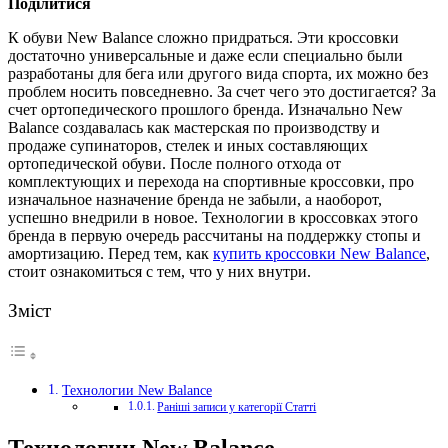
Поділитися
К обуви New Balance сложно придраться.
Эти кроссовки
достаточно универсальные и даже если специально были
разработаны для бега или другого вида спорта, их можно без
проблем носить повседневно. За счет чего это достигается? За
счет ортопедического прошлого бренда. Изначально New
Balance создавалась как мастерская по производству и
продаже супинаторов, стелек и иных составляющих
ортопедической обуви. После полного отхода от
комплектующих и перехода на спортивные кроссовки, про
изначальное назначение бренда не забыли, а наоборот,
успешно внедрили в новое. Технологии в кроссовках этого
бренда в первую очередь рассчитаны на поддержку стопы и
амортизацию. Перед тем, как
купить кроссовки New Balance
,
стоит ознакомиться с тем, что у них внутри.
Зміст
Технологии New Balance
Раніші записи у категорії Статті