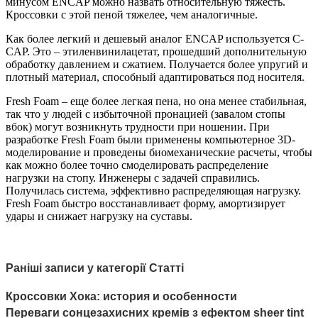
минусом ENCAP можно назвать относительную тяжесть.
Кроссовки с этой пеной тяжелее, чем аналогичные.
Как более легкий и дешевый аналог ENCAP используется C-
CAP. Это – этиленвинилацетат, прошедший дополнительную
обработку давлением и сжатием. Получается более упругий и
плотный материал, способный адаптироваться под носителя.
Fresh Foam – еще более легкая пена, но она менее стабильная,
так что у людей с избыточной пронацией (завалом стопы
вбок) могут возникнуть трудности при ношении. При
разработке Fresh Foam были применены компьютерное 3D-
моделирование и проведены биомеханические расчеты, чтобы
как можно более точно смоделировать распределение
нагрузки на стопу. Инженеры с задачей справились.
Получилась система, эффективно распределяющая нагрузку.
Fresh Foam быстро восстанавливает форму, амортизирует
удары и снижает нагрузку на суставы.
Раніші записи у категорії Статті
Кроссовки Хока: история и особенности
Переваги сонцезахисних кремів з ефектом sheer tint