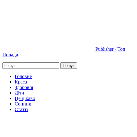
Publisher - Топ
Поради
Головне
Краса
Здоров’я
Діти
Це цікаво
Сонник
Статті