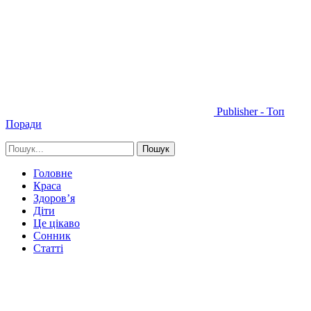
Publisher - Топ
Поради
Головне
Краса
Здоров’я
Діти
Це цікаво
Сонник
Статті