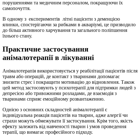
порушеннями та медичним персоналом, покращуючи їх
самопочуття.
В одному з експериментів літні пацієнти з деменцією
ялинки, спостерігаючи за рибками в акваріумі, це призводило
до більш активного харчування та загального поліпшення
їхнього стану.
Практичне застосування
анімалотерапії в лікуванні
Анімалотерапія використовується у реабілітації пацієнтів після
травм або операцій, де контакт з тваринами допомагає
знизити стрес і покращити мотивацію до відновлення. Також
цей метод застосовують у психотерапії для підтримки людей з
депресією або тривожними розладами, де взаємодія з
тваринами сприяє емоційному розвантаженню.
Однією з основних складностей анімалотерапії є
індивідуальна реакція пацієнтів на тварин, адже алергії чи
страхи можуть обмежувати її застосування. Крім того, якість
ефекту залежить від навченості тварин і умов проведення
терапії, що вимагає професійного підходу.