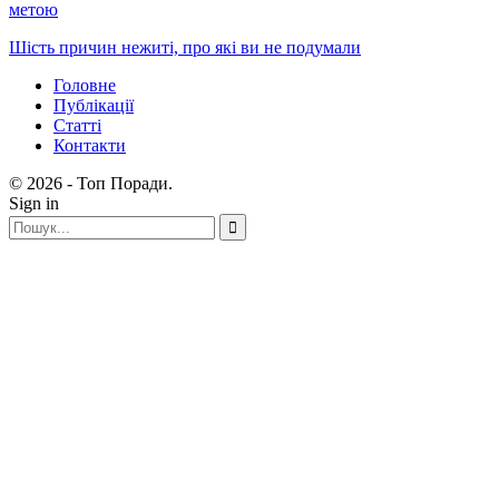
метою
Шість причин нежиті, про які ви не подумали
Головне
Публікації
Статті
Контакти
© 2026 - Топ Поради.
Sign in