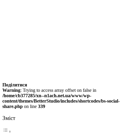
Поділитися
Warning
: Trying to access array offset on false in
/home/cb377285/xn--n1ach.net.ua/www/wp-
content/themes/BetterStudio/includes/shortcodes/bs-social-
share.php
on line
339
Зміст