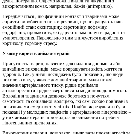
дельфінотерапію. Окремо можна виділити лікування з
використанням комах, наприклад, бджіл (апітерапію).
Передбачається , що фізичний контакт з тваринами може
сприяти виробленню низки речовин, що покращують наш
емоційний стан: окситоцину, серотоніну, дофаміну,
ендорфінів, пролактину, які дарують нам почуття радості та
умиротворення. Паралельно з цим знижується вироблення
кортизолу, гормону стресу.
У чому користь анімалотерапії
Присутність тварин, навчених для надання допомоги або
звичайних вихованців, може покращувати якість життя та
здоров’я. Так, у низці досліджень було показано , що люди
похилого віку, у яких є домашні тварини, мали нижчі
значення артеріального тиску, рідше приймали
антидепресанти і рідше зверталися за медичною допомогою.
Володіння тваринами дозволяє боротися з почуттям
самотності та соціальної ізоляцією, які самі собою пов’язані з
показниками смертності у літніх. Подібні ж результати були
показані і у молодших пацієнтів з артеріальною гіпертензією –
у них анімалотерапія призводила до зниження потреби у
гіпотензивних препаратах.
Використання тварин дозволяло знижувати прояви агресії та