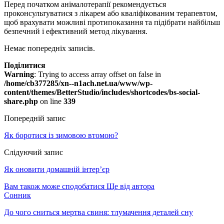
Перед початком анімалотерапії рекомендується
проконсультуватися з лікарем або кваліфікованим терапевтом,
щоб врахувати можливі протипоказання та підібрати найбільш
безпечний і ефективний метод лікування.
Немає попередніх записів.
Поділитися
Warning
: Trying to access array offset on false in
/home/cb377285/xn--n1ach.net.ua/www/wp-
content/themes/BetterStudio/includes/shortcodes/bs-social-
share.php
on line
339
Попередній запис
Як боротися із зимовою втомою?
Слідуючий запис
Як оновити домашній інтер’єр
Вам також може сподобатися
Ще від автора
Сонник
До чого сниться мертва свиня: тлумачення деталей сну