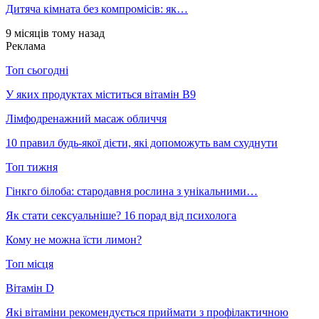
Дитяча кімната без компромісів: як…
9 місяців тому назад
Реклама
Топ сьогодні
У яких продуктах міститься вітамін В9
Лімфодренажний масаж обличчя
10 правил будь-якої дієти, які допоможуть вам схуднути
Топ тижня
Гінкго білоба: стародавня рослина з унікальними…
Як стати сексуальніше? 16 порад від психолога
Кому не можна їсти лимон?
Топ місця
Вітамін D
Які вітаміни рекомендується приймати з профілактичною