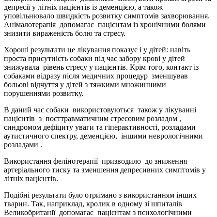
депресії у літніх пацієнтів із деменцією, а також
уповільнювало швидкість розвитку симптомів захворювання.
Анімалотерапія допомагає пацієнтам із хронічними болями
знизити вираженість болю та стресу.
Хороші результати це лікування показує і у дітей: навіть
проста присутність собаки під час забору крові у дітей
знижувала рівень стресу у пацієнтів. Крім того, контакт із
собаками відразу після медичних процедур зменшував
больові відчуття у дітей з тяжкими множинними
порушеннями розвитку.
В даний час собаки використовуються також у лікуванні
пацієнтів з посттравматичним стресовим розладом ,
синдромом дефіциту уваги та гіперактивності, розладами
аутистичного спектру, деменцією, іншими неврологічними
розладами .
Використання фелінотерапії призводило до зниження
артеріального тиску та зменшення депресивних симптомів у
літніх пацієнтів.
Подібні результати було отримано з використанням інших
тварин. Так, наприклад, кролик в одному зі шпиталів
Великобританії допомагає пацієнтам з психологічними