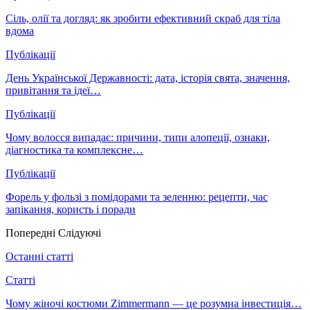
Сіль, олії та догляд: як зробити ефективний скраб для тіла
вдома
Публікації
День Української Державності: дата, історія свята, значення,
привітання та ідеї…
Публікації
Чому волосся випадає: причини, типи алопеції, ознаки,
діагностика та комплексне…
Публікації
Форель у фользі з помідорами та зеленню: рецепти, час
запікання, користь і поради
Попередні
Слідуючі
Останні статті
Статті
Чому жіночі костюми Zimmermann — це розумна інвестиція…