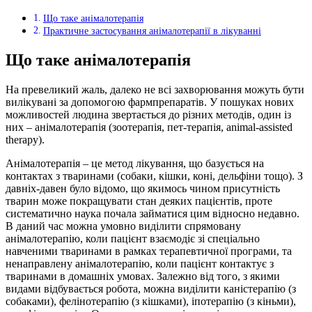
Що таке анімалотерапія
Практичне застосування анімалотерапії в лікуванні
Що таке анімалотерапія
На превеликий жаль, далеко не всі захворювання можуть бути
вилікувані за допомогою фармпрепаратів. У пошуках нових
можливостей людина звертається до різних методів, один із
них – анімалотерапія (зоотерапія, пет-терапія, animal-assisted
therapy).
Анімалотерапія – це метод лікування, що базується на
контактах з тваринами (собаки, кішки, коні, дельфіни тощо). З
давніх-давен було відомо, що якимось чином присутність
тварин може покращувати стан деяких пацієнтів, проте
систематично наука почала займатися цим відносно недавно.
В даний час можна умовно виділити спрямовану
анімалотерапію, коли пацієнт взаємодіє зі спеціально
навченими тваринами в рамках терапевтичної програми, та
ненаправлену анімалотерапію, коли пацієнт контактує з
тваринами в домашніх умовах. Залежно від того, з якими
видами відбувається робота, можна виділити каністерапію (з
собаками), фелінотерапію (з кішками), іпотерапію (з кіньми),