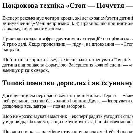
Покрокова техніка «Стоп — Почуття 
Експерт рекомендує чотири кроки, які легко запам’ятати дитині 
звинувачення («Мені неприємно»). 3) Правило: що прийнятно/не
сарказму, нормальним тоном.
Приклади складання фраз для типових ситуацій: на прізвисько 
Я граю далі. Якщо продовжиш — піду»; на штовхання — «Стоп. 
напруги.
Щоб техніка «прижилася», фахівець радить тренувати її вгрі: 3
дитина відповідає за формулою. Завершення кожної сцени — «па
зменшує ризик сварок.
Типові помилки дорослих і як їх уникн
Досвідчений експерт часто бачить три помилки. Перша — «навч
нейтральної лексики без ярликів і оцінок. Друга — ігнорувати е
дозволено все, завтра — повна заборона.
Щоб не «розгойдувати маятник», експерт радить узгодити спіль
у відповідь, відходимо, якщо не зупиняється, і повідомляємо д
Ще одна пастка — надмірне втручання на очах у дітей. Якщо ко