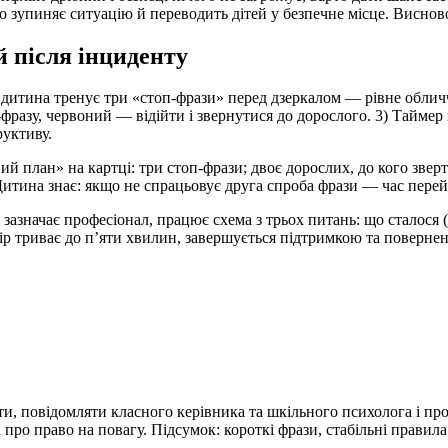
но зупиняє ситуацію й переводить дітей у безпечне місце. Виснов
й після інциденту
итина тренує три «стоп-фрази» перед дзеркалом — рівне обличчя,
разу, червоний — відійти і звернутися до дорослого. 3) Таймер
руктиву.
й план» на картці: три стоп-фрази; двоє дорослих, до кого зверт
 Дитина знає: якщо не спрацьовує друга спроба фрази — час пере
 зазначає професіонал, працює схема з трьох питань: що сталося 
збір триває до п’яти хвилин, завершується підтримкою та поверн
ти, повідомляти класного керівника та шкільного психолога і про
 про право на повагу. Підсумок: короткі фрази, стабільні прави