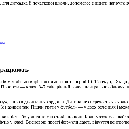
ть для дитсадка й початкової школи, допомагає знизити напругу, з
ива»
 працюють
іктів між дітьми вирішальними стають перші 10–15 секунд. Якщо 
 Простота — ключ: 3–7 слів, рівний голос, нейтральне обличчя, в
», а про відновлення кордонів. Дитина не сперечається з ярлико
е називай так. Пішли грати у футбол» — у двох реченнях і межа,
ивожність, бо у дитини є «готові кнопки». Коли мозок має шабло
іктів у класі. Висновок: прості формули дають відчуття контролю