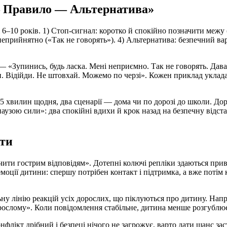
— Правило — Альтернатива»
6–10 років. 1) Стоп-сигнал: коротко й спокійно позначити межу (
прийнятно («Так не говорять»). 4) Альтернатива: безпечний варі
— «Зупинись, будь ласка. Мені неприємно. Так не говорять. Дава
Відійди. Не штовхай. Можемо по черзі». Кожен приклад укладаєт
–5 хвилин щодня, два сценарії — дома чи по дорозі до школи. До
узою сили»: два спокійні вдихи й крок назад на безпечну відст
ути
ити гострим відповідям». Дотепні колючі репліки здаються прив
моції дитини: спершу потрібен контакт і підтримка, а вже потім к
ну лінію реакцій усіх дорослих, що піклуються про дитину. Напр
орослому». Коли повідомлення стабільне, дитина менше розгублює
нфлікт дрібний і безпеці нічого не загрожує, варто дати шанс з