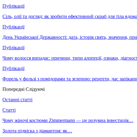
Публікації
Сіль, олії та догляд: як зробити ефективний скраб для тіла вдом
Публікації
День Української Державності: дата, історія свята, значення, пр
Публікації
Чому волосся випадає: причини, типи алопеції, ознаки, діагно
Публікації
Форель у фользі з помідорами та зеленню: рецепти, час запіканн
Попередні
Слідуючі
Останні статті
Статті
Чому жіночі костюми Zimmermann — це розумна інвестиція…
Золота підвіска з діамантом: як…