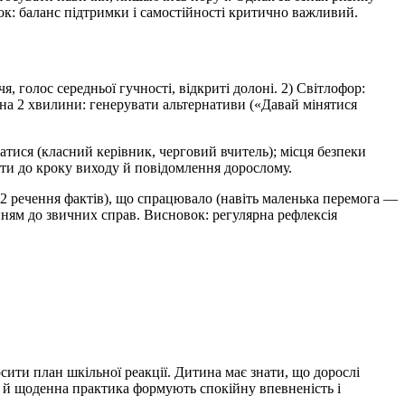
ок: баланс підтримки і самостійності критично важливий.
 голос середньої гучності, відкриті долоні. 2) Світлофор:
 на 2 хвилини: генерувати альтернативи («Давай мінятися
атися (класний керівник, черговий вчитель); місця безпеки
йти до кроку виходу й повідомлення дорослому.
(2 речення фактів), що спрацювало (навіть маленька перемога —
енням до звичних справ. Висновок: регулярна рефлексія
сити план шкільної реакції. Дитина має знати, що дорослі
ла й щоденна практика формують спокійну впевненість і