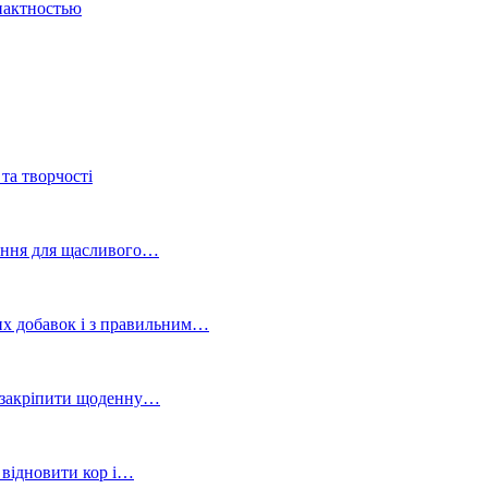
пактностью
та творчості
ування для щасливого…
вих добавок і з правильним…
 і закріпити щоденну…
, відновити кор і…