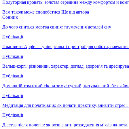
Полуторная кровать: золотая середина между комфортом и ком
Вам також може сподобатися
Ще від автора
Сонник
До чого сниться мертва свиня: тлумачення деталей сну
Публікації
Планшети Apple — універсальні пристрої для роботи, навчання 
Публікації
Вельш-коргі: різновиди, характер, догляд, здоров’я та дресир
Публікації
Домашній томатний сік на зиму: густий, натуральний, без зай
Публікації
Медитація для початківців: як почати практику, знизити стрес
Публікації
Діастаз після пологів: як розпізнати розходження м’язів живота