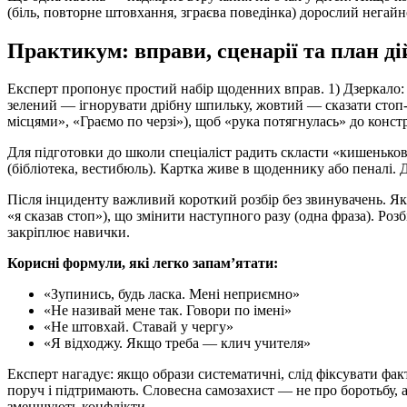
(біль, повторне штовхання, зграєва поведінка) дорослий негай
Практикум: вправи, сценарії та план ді
Експерт пропонує простий набір щоденних вправ. 1) Дзеркало: д
зелений — ігнорувати дрібну шпильку, жовтий — сказати стоп-ф
місцями», «Граємо по черзі»), щоб «рука потягнулась» до конст
Для підготовки до школи спеціаліст радить скласти «кишенькови
(бібліотека, вестибюль). Картка живе в щоденнику або пеналі.
Після інциденту важливий короткий розбір без звинувачень. Як
«я сказав стоп»), що змінити наступного разу (одна фраза). Ро
закріплює навички.
Корисні формули, які легко запам’ятати:
«Зупинись, будь ласка. Мені неприємно»
«Не називай мене так. Говори по імені»
«Не штовхай. Ставай у чергу»
«Я відходжу. Якщо треба — клич учителя»
Експерт нагадує: якщо образи систематичні, слід фіксувати фак
поруч і підтримають. Словесна самозахист — не про боротьбу, а
зменшують конфлікти.