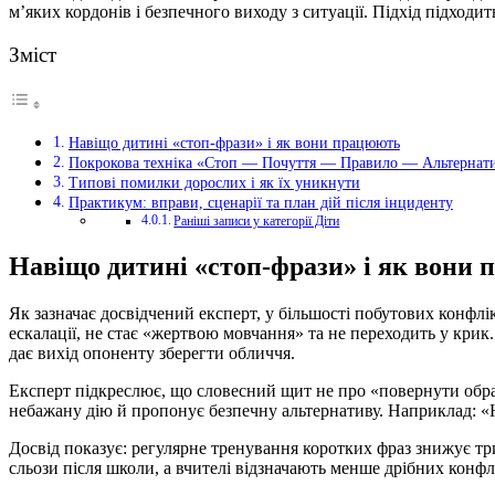
м’яких кордонів і безпечного виходу з ситуації. Підхід підходи
Зміст
Навіщо дитині «стоп-фрази» і як вони працюють
Покрокова техніка «Стоп — Почуття — Правило — Альтернат
Типові помилки дорослих і як їх уникнути
Практикум: вправи, сценарії та план дій після інциденту
Раніші записи у категорії Діти
Навіщо дитині «стоп-фрази» і як вони
Як зазначає досвідчений експерт, у більшості побутових конфл
ескалації, не стає «жертвою мовчання» та не переходить у крик.
дає вихід опоненту зберегти обличчя.
Експерт підкреслює, що словесний щит не про «повернути образу
небажану дію й пропонує безпечну альтернативу. Наприклад: «Н
Досвід показує: регулярне тренування коротких фраз знижує тр
сльози після школи, а вчителі відзначають менше дрібних конфл