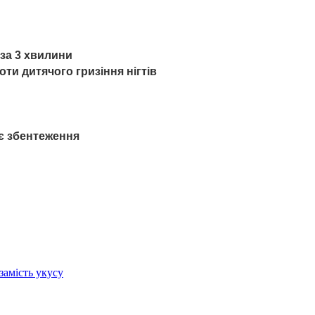
 за 3 хвилини
ти дитячого гризіння нігтів
ає збентеження
замість укусу