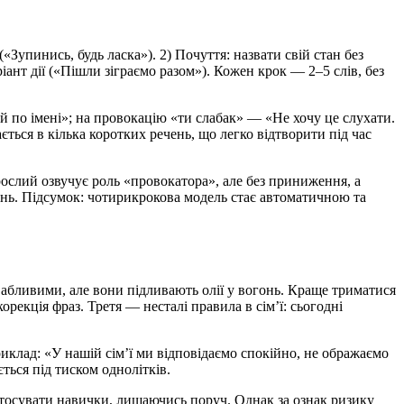
«Зупинись, будь ласка»). 2) Почуття: назвати свій стан без
ант дії («Пішли зіграємо разом»). Кожен крок — 2–5 слів, без
й по імені»; на провокацію «ти слабак» — «Не хочу це слухати.
ься в кілька коротких речень, що легко відтворити під час
рослий озвучує роль «провокатора», але без приниження, а
ань. Підсумок: чотирикрокова модель стає автоматичною та
абливими, але вони підливають олії у вогонь. Краще триматися
орекція фраз. Третя — несталі правила в сім’ї: сьогодні
иклад: «У нашій сім’ї ми відповідаємо спокійно, не ображаємо
ться під тиском однолітків.
астосувати навички, лишаючись поруч. Однак за ознак ризику