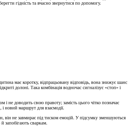
берегти гідність та вчасно звернутися по допомогу.
дитина має коротку, відпрацьовану відповідь, вона знижує шанс
ідкриті долоні. Така комбінація водночас сигналізує «стоп» і
м і не доводить свою правоту; замість цього чітко позначає
 і новий маршрут для взаємодії.
н, він не завмирає під тиском емоцій. У підсумку зменшуються
 й запобігають сваркам.