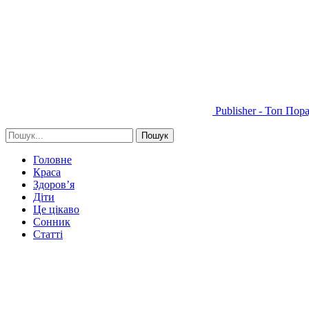
Publisher - Топ Пор
Головне
Краса
Здоров’я
Діти
Це цікаво
Сонник
Статті