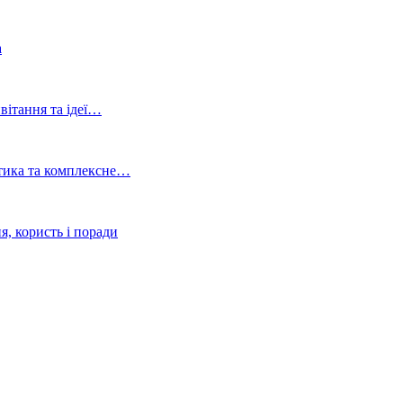
а
ивітання та ідеї…
стика та комплексне…
я, користь і поради