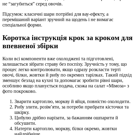
не “загубиться” серед овочів.
Підсумок: класичні шари потрібні для вау-ефекту, а
перемішаний варіант зручний на щодень і не вимагає
спеціальної форми.
Коротка інструкція крок за кроком для
впевненої збірки
Коли всі компоненти вже охолоджені та підготовлені,
залишається зібрати страву без поспіху. Зручність у тому, що
процес легко контролювати, якщо одразу розкласти терті
овочі, білки, жовтки й рибу по окремих тарілках. Такий підхід
зменшує безлад на кухні та допомагає зробити рівні шари,
особливо якщо планується подача, схожа на салат «Мімоза» з
фото покроково.
Зварити картоплю, моркву й яйця, повністю охолодити.
Рибу злити, розім’яти, за потреби прибрати кісточки та
шкірку.
Цибулю дрібно нарізати, за бажанням ошпарити й
обсушити.
Натерти картоплю, моркву, білки окремо, жовтки
найдрібніше.