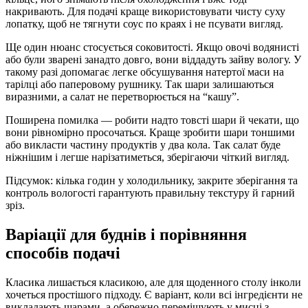
накривають. Для подачі краще використовувати чисту суху
лопатку, щоб не тягнути соус по краях і не псувати вигляд.
Ще один нюанс стосується соковитості. Якщо овочі водянисті
або були зварені занадто довго, вони віддадуть зайву вологу. У
такому разі допомагає легке обсушування натертої маси на
тарілці або паперовому рушнику. Так шари залишаються
виразними, а салат не перетворюється на “кашу”.
Поширена помилка — робити надто товсті шари й чекати, що
вони рівномірно просочаться. Краще зробити шари тоншими
або викласти частину продуктів у два кола. Так салат буде
ніжнішим і легше нарізатиметься, зберігаючи чіткий вигляд.
Підсумок: кілька годин у холодильнику, закрите зберігання та
контроль вологості гарантують правильну текстуру й гарний
зріз.
Варіації для буднів і порівняння
способів подачі
Класика лишається класикою, але для щоденного столу інколи
хочеться простішого підходу. Є варіант, коли всі інгредієнти не
викладають шарами, а обережно перемішують у мисці з