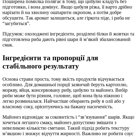
Поширена помилка полягає в тому, що цибулю кладуть без
підготовки, і вона домінує. Якщо цибуля різка, її варто дрібно
нарізати й на хвилину ошпарити окропом, а потім добре
обсушити. Так аромат залишиться, але гіркота піде, і риба не
“загубиться”.
Підсумок: охолоджені інгредієнти, розділені білки й жовтки та
підготовлена риба дають рівні шари й м’який збалансований
смак.
Інгредієнти та пропорції для
стабільного результату
Основа страви проста, тому якість продуктів відчувається
особливо. Для домашньої порції зазвичай беруть картоплю,
моркву, яйця, консервовану рибу, цибулю та майонез. Вибір
риби може бути різним, головне, щоб вона була ніжною і
легко розминалася. Найчастіше обирають рибу в олії або у
власному соку, орієнтуючись на бажану насиченість.
Майонез відповідає за соковитість і “зв’язування” шарів. Якщо
хочеться легшого смаку, майонез допустимо змішати з
невеликою кількістю сметани. Такий підхід робить текстуру
м’якшою і знижує відчуття жирності. Важливо не робити соус