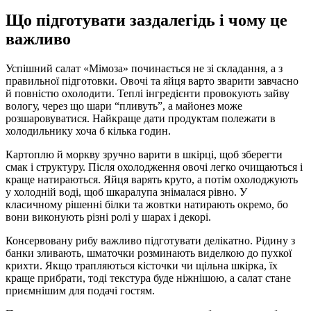
Що підготувати заздалегідь і чому це
важливо
Успішний салат «Мімоза» починається не зі складання, а з
правильної підготовки. Овочі та яйця варто зварити завчасно
й повністю охолодити. Теплі інгредієнти провокують зайву
вологу, через що шари “пливуть”, а майонез може
розшаровуватися. Найкраще дати продуктам полежати в
холодильнику хоча б кілька годин.
Картоплю й моркву зручно варити в шкірці, щоб зберегти
смак і структуру. Після охолодження овочі легко очищаються і
краще натираються. Яйця варять круто, а потім охолоджують
у холодній воді, щоб шкаралупа знімалася рівно. У
класичному рішенні білки та жовтки натирають окремо, бо
вони виконують різні ролі у шарах і декорі.
Консервовану рибу важливо підготувати делікатно. Рідину з
банки зливають, шматочки розминають виделкою до пухкої
крихти. Якщо трапляються кісточки чи щільна шкірка, їх
краще прибрати, тоді текстура буде ніжнішою, а салат стане
приємнішим для подачі гостям.