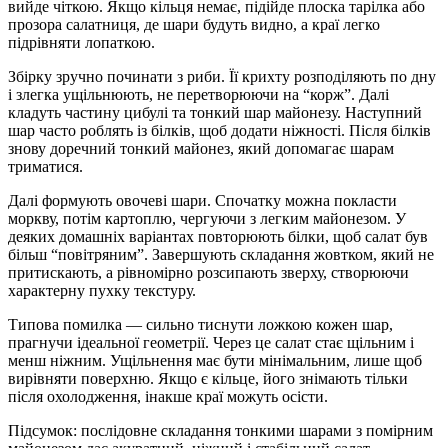
вийде чіткою. Якщо кільця немає, підійде плоска тарілка або
прозора салатниця, де шари будуть видно, а краї легко
підрівняти лопаткою.
Збірку зручно починати з риби. Її крихту розподіляють по дну
і злегка ущільнюють, не перетворюючи на “корж”. Далі
кладуть частину цибулі та тонкий шар майонезу. Наступний
шар часто роблять із білків, щоб додати ніжності. Після білків
знову доречний тонкий майонез, який допомагає шарам
триматися.
Далі формують овочеві шари. Спочатку можна покласти
моркву, потім картоплю, чергуючи з легким майонезом. У
деяких домашніх варіантах повторюють білки, щоб салат був
більш “повітряним”. Завершують складання жовтком, який не
притискають, а рівномірно розсипають зверху, створюючи
характерну пухку текстуру.
Типова помилка — сильно тиснути ложкою кожен шар,
прагнучи ідеальної геометрії. Через це салат стає щільним і
менш ніжним. Ущільнення має бути мінімальним, лише щоб
вирівняти поверхню. Якщо є кільце, його знімають тільки
після охолодження, інакше краї можуть осісти.
Підсумок: послідовне складання тонкими шарами з помірним