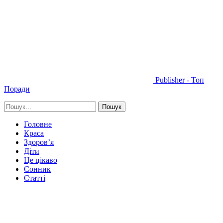
Publisher - Топ
Поради
Головне
Краса
Здоров’я
Діти
Це цікаво
Сонник
Статті