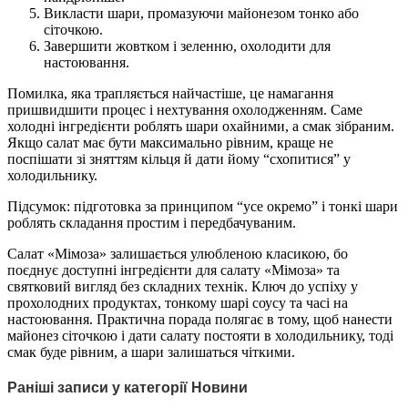
Викласти шари, промазуючи майонезом тонко або
сіточкою.
Завершити жовтком і зеленню, охолодити для
настоювання.
Помилка, яка трапляється найчастіше, це намагання
пришвидшити процес і нехтування охолодженням. Саме
холодні інгредієнти роблять шари охайними, а смак зібраним.
Якщо салат має бути максимально рівним, краще не
поспішати зі зняттям кільця й дати йому “схопитися” у
холодильнику.
Підсумок: підготовка за принципом “усе окремо” і тонкі шари
роблять складання простим і передбачуваним.
Салат «Мімоза» залишається улюбленою класикою, бо
поєднує доступні інгредієнти для салату «Мімоза» та
святковий вигляд без складних технік. Ключ до успіху у
прохолодних продуктах, тонкому шарі соусу та часі на
настоювання. Практична порада полягає в тому, щоб нанести
майонез сіточкою і дати салату постояти в холодильнику, тоді
смак буде рівним, а шари залишаться чіткими.
Раніші записи у категорії Новини