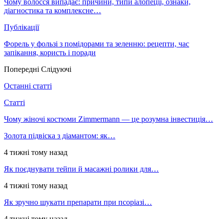
Чому волосся випадає: причини, типи алопеції, ознаки,
діагностика та комплексне…
Публікації
Форель у фользі з помідорами та зеленню: рецепти, час
запікання, користь і поради
Попередні
Слідуючі
Останні статті
Статті
Чому жіночі костюми Zimmermann — це розумна інвестиція…
Золота підвіска з діамантом: як…
4 тижні тому назад
Як поєднувати тейпи й масажні ролики для…
4 тижні тому назад
Як зручно шукати препарати при псоріазі…
4 тижні тому назад