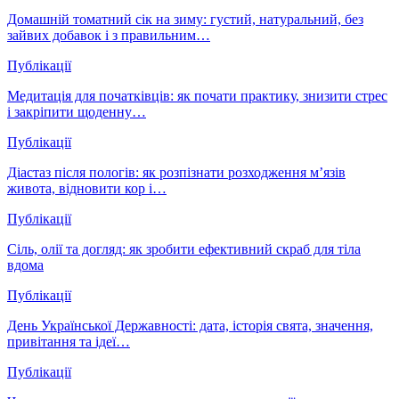
Домашній томатний сік на зиму: густий, натуральний, без
зайвих добавок і з правильним…
Публікації
Медитація для початківців: як почати практику, знизити стрес
і закріпити щоденну…
Публікації
Діастаз після пологів: як розпізнати розходження м’язів
живота, відновити кор і…
Публікації
Сіль, олії та догляд: як зробити ефективний скраб для тіла
вдома
Публікації
День Української Державності: дата, історія свята, значення,
привітання та ідеї…
Публікації