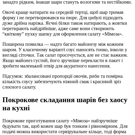
занадто рідким, інакше шари стануть вологими та нестійкими.
Овочі краще натирати на середній тертці, щоб шар тримав
форму і не перетворювався на пюре. Для цибулі підходить
дуже дрібна нарізка. Яєчні білки також натирають, а жовтки
перетирають найдрібніше, адже саме вони створюють
“квіткову” пухку шапку для оформлення салату «Мімоза».
Поширена помилка — надто багато майонезу між кожним
шаром. У класичному варіанті соус наносять тонко, інколи у
вигляді сіточки. Так салат просочується, але не стає важким.
Якщо майонез густий, його зручніше перекласти в пакет і
зробити маленький отвір для акуратного нанесення.
Підсумок: збалансовані пропорції овочів, риби та помірна
кількість соусу забезпечують ніжний смак і красивий зріз
слоєного салату.
Покрокове складання шарів без хаосу
на кухні
Покрокове приготування салату «Мімоза» найзручніше
будувати так, щоб кожен шар був тонким і рівномірним. Для
подачі можна використати сервірувальне кільце, тоді форма