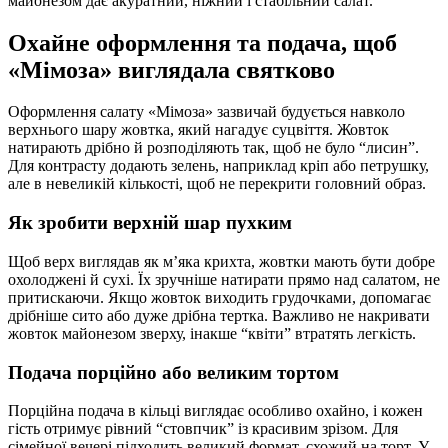
майонезом дає акуратний, ніжний і стабільний салат.
Охайне оформлення та подача, щоб
«Мімоза» виглядала святково
Оформлення салату «Мімоза» зазвичай будується навколо
верхнього шару жовтка, який нагадує суцвіття. Жовток
натирають дрібно й розподіляють так, щоб не було “лисин”.
Для контрасту додають зелень, наприклад кріп або петрушку,
але в невеликій кількості, щоб не перекрити головний образ.
Як зробити верхній шар пухким
Щоб верх виглядав як м’яка крихта, жовтки мають бути добре
охолоджені й сухі. Їх зручніше натирати прямо над салатом, не
притискаючи. Якщо жовток виходить грудочками, допомагає
дрібніше сито або дуже дрібна тертка. Важливо не накривати
жовток майонезом зверху, інакше “квіти” втратять легкість.
Подача порційно або великим тортом
Порційна подача в кільці виглядає особливо охайно, і кожен
гість отримує рівний “стовпчик” із красивим зрізом. Для
сімейної вечері підходить великий формат, схожий на торт. У