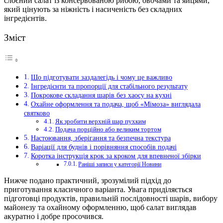
слоєний салат із консервованою рибою, овочами та яйцями,
який цінують за ніжність і насиченість без складних
інгредієнтів.
Зміст
Що підготувати заздалегідь і чому це важливо
Інгредієнти та пропорції для стабільного результату
Покрокове складання шарів без хаосу на кухні
Охайне оформлення та подача, щоб «Мімоза» виглядала
святково
Як зробити верхній шар пухким
Подача порційно або великим тортом
Настоювання, зберігання та безпечна текстура
Варіації для буднів і порівняння способів подачі
Коротка інструкція крок за кроком для впевненої збірки
Раніші записи у категорії Новини
Нижче подано практичний, зрозумілий підхід до
приготування класичного варіанта. Увага приділяється
підготовці продуктів, правильній послідовності шарів, вибору
майонезу та охайному оформленню, щоб салат виглядав
акуратно і добре просочився.