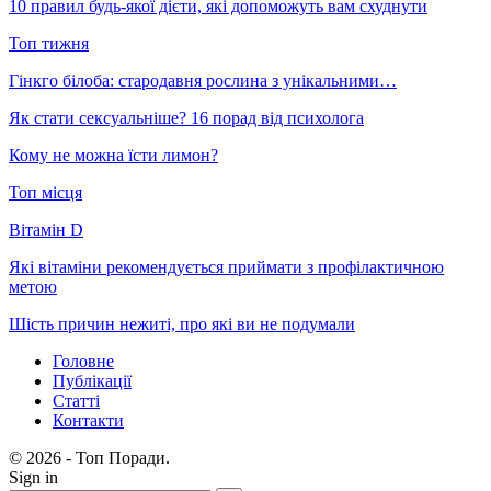
10 правил будь-якої дієти, які допоможуть вам схуднути
Топ тижня
Гінкго білоба: стародавня рослина з унікальними…
Як стати сексуальніше? 16 порад від психолога
Кому не можна їсти лимон?
Топ місця
Вітамін D
Які вітаміни рекомендується приймати з профілактичною
метою
Шість причин нежиті, про які ви не подумали
Головне
Публікації
Статті
Контакти
© 2026 - Топ Поради.
Sign in