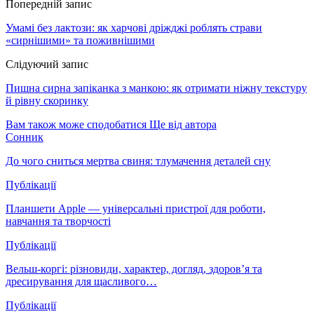
Попередній запис
Умамі без лактози: як харчові дріжджі роблять страви
«сирнішими» та поживнішими
Слідуючий запис
Пишна сирна запіканка з манкою: як отримати ніжну текстуру
й рівну скоринку
Вам також може сподобатися
Ще від автора
Сонник
До чого сниться мертва свиня: тлумачення деталей сну
Публікації
Планшети Apple — універсальні пристрої для роботи,
навчання та творчості
Публікації
Вельш-коргі: різновиди, характер, догляд, здоров’я та
дресирування для щасливого…
Публікації