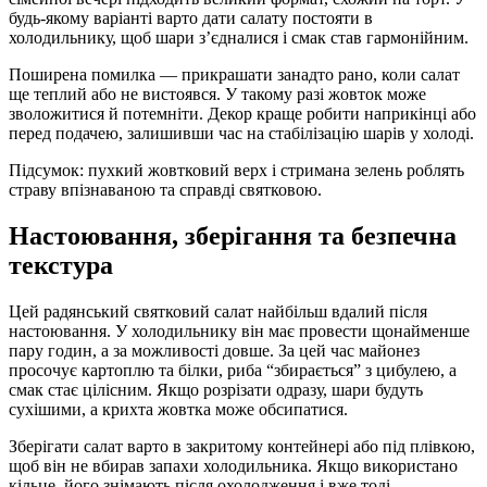
будь-якому варіанті варто дати салату постояти в
холодильнику, щоб шари з’єдналися і смак став гармонійним.
Поширена помилка — прикрашати занадто рано, коли салат
ще теплий або не вистоявся. У такому разі жовток може
зволожитися й потемніти. Декор краще робити наприкінці або
перед подачею, залишивши час на стабілізацію шарів у холоді.
Підсумок: пухкий жовтковий верх і стримана зелень роблять
страву впізнаваною та справді святковою.
Настоювання, зберігання та безпечна
текстура
Цей радянський святковий салат найбільш вдалий після
настоювання. У холодильнику він має провести щонайменше
пару годин, а за можливості довше. За цей час майонез
просочує картоплю та білки, риба “збирається” з цибулею, а
смак стає цілісним. Якщо розрізати одразу, шари будуть
сухішими, а крихта жовтка може обсипатися.
Зберігати салат варто в закритому контейнері або під плівкою,
щоб він не вбирав запахи холодильника. Якщо використано
кільце, його знімають після охолодження і вже тоді