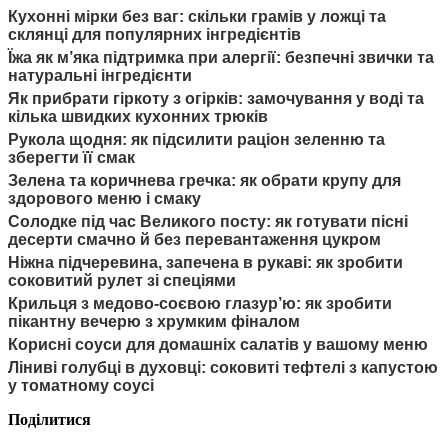
Кухонні мірки без ваг: скільки грамів у ложці та
склянці для популярних інгредієнтів
Їжа як м’яка підтримка при алергії: безпечні звички та
натуральні інгредієнти
Як прибрати гіркоту з огірків: замочування у воді та
кілька швидких кухонних трюків
Рукола щодня: як підсилити раціон зеленню та
зберегти її смак
Зелена та коричнева гречка: як обрати крупу для
здорового меню і смаку
Солодке під час Великого посту: як готувати пісні
десерти смачно й без перевантаження цукром
Ніжна підчеревина, запечена в рукаві: як зробити
соковитий рулет зі спеціями
Крильця з медово-соєвою глазур’ю: як зробити
пікантну вечерю з хрумким фіналом
Корисні соуси для домашніх салатів у вашому меню
Ліниві голубці в духовці: соковиті тефтелі з капустою
у томатному соусі
Поділитися