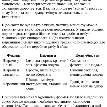
майонезом. Смак зберігається впізнаваним, але час на
складання скорочується. Важливо лише не “вбити” текстуру,
тому білки та овочі краще змішувати лопаткою, а не
інтенсивно.
Щоб салат не був надто важким, частину майонезу можна
замінити сметаною, зберігаючи вершковість. У такому рішенні
доречно додати трохи більше зелені та зробити цибулю
м’якшою через ошпарювання. Для шанувальників
виразнішого смаку інколи додають трішки чорного перцю, але
обережно, щоб не перебити рибу й яйця.
Формат
Переваги
Коли обирати
Шарами у
Ідеальна форма, красивий
Свята, гості,
кільці
зріз, ефектна подача
фотогенічна подача
Шарами в
Просто, шари видно,
Сімейні застілля,
салатниці
легко зберігати
невимушена подача
Швидко, мінімум
Будні, ланчі, коли
Перемішаний
інструментів, стабільний
немає часу на декор
смак
Поширена помилка у буденному форматі полягає в надлишку
соусу. Краще додавати майонез частинами, оцінюючи
соковитість. Так вийде ніжно, але без зайвої жирності, а риба