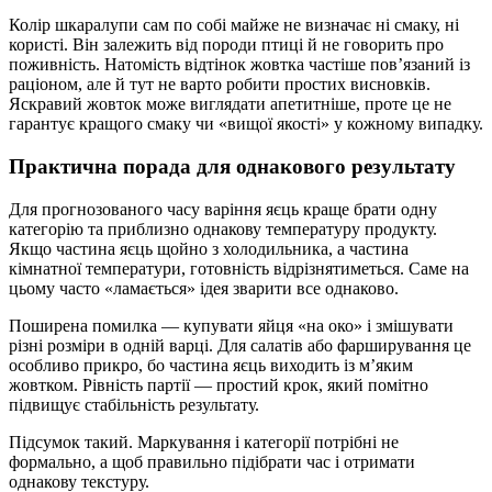
Колір шкаралупи сам по собі майже не визначає ні смаку, ні
користі. Він залежить від породи птиці й не говорить про
поживність. Натомість відтінок жовтка частіше пов’язаний із
раціоном, але й тут не варто робити простих висновків.
Яскравий жовток може виглядати апетитніше, проте це не
гарантує кращого смаку чи «вищої якості» у кожному випадку.
Практична порада для однакового результату
Для прогнозованого часу варіння яєць краще брати одну
категорію та приблизно однакову температуру продукту.
Якщо частина яєць щойно з холодильника, а частина
кімнатної температури, готовність відрізнятиметься. Саме на
цьому часто «ламається» ідея зварити все однаково.
Поширена помилка — купувати яйця «на око» і змішувати
різні розміри в одній варці. Для салатів або фарширування це
особливо прикро, бо частина яєць виходить із м’яким
жовтком. Рівність партії — простий крок, який помітно
підвищує стабільність результату.
Підсумок такий. Маркування і категорії потрібні не
формально, а щоб правильно підібрати час і отримати
однакову текстуру.