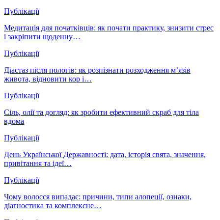
Публікації
Медитація для початківців: як почати практику, знизити стрес
і закріпити щоденну…
Публікації
Діастаз після пологів: як розпізнати розходження м’язів
живота, відновити кор і…
Публікації
Сіль, олії та догляд: як зробити ефективний скраб для тіла
вдома
Публікації
День Української Державності: дата, історія свята, значення,
привітання та ідеї…
Публікації
Чому волосся випадає: причини, типи алопеції, ознаки,
діагностика та комплексне…