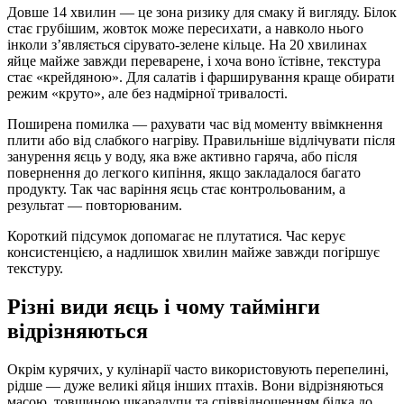
Довше 14 хвилин — це зона ризику для смаку й вигляду. Білок
стає грубішим, жовток може пересихати, а навколо нього
інколи з’являється сірувато-зелене кільце. На 20 хвилинах
яйце майже завжди переварене, і хоча воно їстівне, текстура
стає «крейдяною». Для салатів і фарширування краще обирати
режим «круто», але без надмірної тривалості.
Поширена помилка — рахувати час від моменту ввімкнення
плити або від слабкого нагріву. Правильніше відлічувати після
занурення яєць у воду, яка вже активно гаряча, або після
повернення до легкого кипіння, якщо закладалося багато
продукту. Так час варіння яєць стає контрольованим, а
результат — повторюваним.
Короткий підсумок допомагає не плутатися. Час керує
консистенцією, а надлишок хвилин майже завжди погіршує
текстуру.
Різні види яєць і чому таймінги
відрізняються
Окрім курячих, у кулінарії часто використовують перепелині,
рідше — дуже великі яйця інших птахів. Вони відрізняються
масою, товщиною шкаралупи та співвідношенням білка до