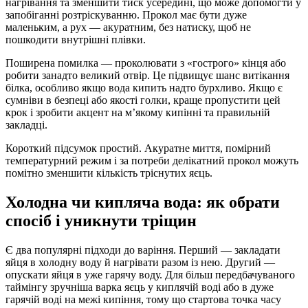
нагрівання та зменшити тиск усередині, що може допомогти у
запобіганні розтріскуванню. Прокол має бути дуже
маленьким, а рух — акуратним, без натиску, щоб не
пошкодити внутрішні плівки.
Поширена помилка — проколювати з «гострого» кінця або
робити занадто великий отвір. Це підвищує шанс витікання
білка, особливо якщо вода кипить надто бурхливо. Якщо є
сумніви в безпеці або якості голки, краще пропустити цей
крок і зробити акцент на м’якому кипінні та правильній
закладці.
Короткий підсумок простий. Акуратне миття, помірний
температурний режим і за потреби делікатний прокол можуть
помітно зменшити кількість тріснутих яєць.
Холодна чи кипляча вода: як обрати
спосіб і уникнути тріщин
Є два популярні підходи до варіння. Перший — закладати
яйця в холодну воду й нагрівати разом із нею. Другий —
опускати яйця в уже гарячу воду. Для більш передбачуваного
таймінгу зручніша варка яєць у киплячій воді або в дуже
гарячій воді на межі кипіння, тому що стартова точка часу