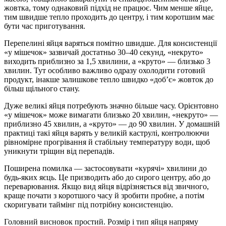
жовтка, тому однаковий підхід не працює. Чим менше яйце,
тим швидше тепло проходить до центру, і тим коротшим має
бути час приготування.
Перепелині яйця варяться помітно швидше. Для консистенції
«у мішечок» зазвичай достатньо 30–40 секунд, «некруто»
виходить приблизно за 1,5 хвилини, а «круто» — близько 3
хвилин. Тут особливо важливо одразу охолодити готовий
продукт, інакше залишкове тепло швидко «доб’є» жовток до
більш щільного стану.
Дуже великі яйця потребують значно більше часу. Орієнтовно
«у мішечок» може вимагати близько 20 хвилин, «некруто» —
приблизно 45 хвилин, а «круто» — до 90 хвилин. У домашній
практиці такі яйця варять у великій каструлі, контролюючи
рівномірне прогрівання й стабільну температуру води, щоб
уникнути тріщин від перепадів.
Поширена помилка — застосовувати «курячі» хвилини до
будь-яких яєць. Це призводить або до сирого центру, або до
переварювання. Якщо вид яйця відрізняється від звичного,
краще почати з коротшого часу й зробити пробне, а потім
скоригувати таймінг під потрібну консистенцію.
Головний висновок простий. Розмір і тип яйця напряму