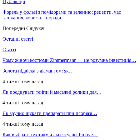
Публікації
Форель у фользі з помідорами та зеленню: рецепти, час
запікання, користь і поради
Попередні
Слідуючі
Останні статті
Статті
Чому жіночі костюми Zimmermann — це розумна інвестиція…
Золота підвіска з діамантом: як…
4 тижні тому назад
Як поєднувати тейпи й масажні ролики для…
4 тижні тому назад
Як зручно шукати препарати при псоріазі…
4 тижні тому назад
Как выбрать технику и аксессуары Proove…