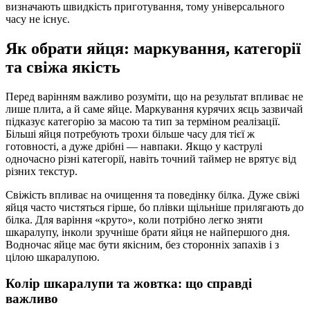
визначають швидкість приготування, тому універсального
часу не існує.
Як обрати яйця: маркування, категорії
та свіжа якість
Перед варінням важливо розуміти, що на результат впливає не
лише плита, а й саме яйце. Маркування курячих яєць зазвичай
підказує категорію за масою та тип за терміном реалізації.
Більші яйця потребують трохи більше часу для тієї ж
готовності, а дуже дрібні — навпаки. Якщо у каструлі
одночасно різні категорії, навіть точний таймер не врятує від
різних текстур.
Свіжість впливає на очищення та поведінку білка. Дуже свіжі
яйця часто чистяться гірше, бо плівки щільніше прилягають до
білка. Для варіння «круто», коли потрібно легко зняти
шкаралупу, інколи зручніше брати яйця не найпершого дня.
Водночас яйце має бути якісним, без сторонніх запахів і з
цілою шкаралупою.
Колір шкаралупи та жовтка: що справді
важливо