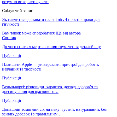
розумно використовувати
Слідуючий запис
Як навчитися діставати пальці ніг: 4 прості вправи для
гнучкості
Вам також може сподобатися
Ще від автора
Сонник
До чого сниться мертва свиня: тлумачення деталей сну
Публікації
Планшети Apple — універсальні пристрої для роботи,
навчання та творчості
Публікації
Вельш-коргі: різновиди, характер, догляд, здоров’я та
дресирування для щасливого…
Публікації
Домашній томатний сік на зиму: густий, натуральний, без
зайвих добавок і з правильним…