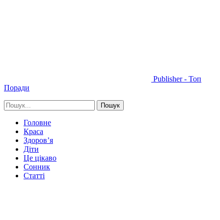
Publisher - Топ
Поради
Головне
Краса
Здоров’я
Діти
Це цікаво
Сонник
Статті