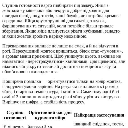
Ступінь готовності варто підбирати під задачу. Яйця з
жовтком «у мішечок» або некруто добре підходять для
швидкого сніданку, тостів, каш і боулів, де потрібна кремова
серединка. Яйця круто зручніші для салатів, закусок,
фарширування та ситуацій, коли потрібне більш тривале
зберігання. Якщо яйце планується різати кубиками, занадто
м’який жовток зробить нарізку неохайною.
Переварювання впливає не лише на смак, а й на відчуття в
роті. Пересушений жовток кришиться, білок стає «гумовим»,
а аромат менш приємний. Щоб уникнути цього, важливо не
намагатися «перестрахуватися» хвилинами. Для щільного, але
ніжного яйця круто зазвичай достатньо помірного часу та
обов’язкового охолодження.
Поширена помилка — орієнтуватися тільки на колір жовтка,
ігноруючи умови варіння. На результат впливають і розмір
яйця, і стартова температура, і кипіння. Саме тому одні й ті
самі «12 хвилин» можуть дати різні яйця у різних каструлях.
Вирішує не цифра, а стабільність процесу.
Ступінь
Орієнтовний час для
Найкраще застосування
готовності
курячого яйця
швидкий сніданок, тости,
У мішечок
близько 3 хв