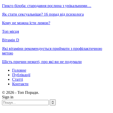
Гінкго білоба: стародавня рослина з унікальними…
Як стати сексуальніше? 16 порад від психолога
Кому не можна їсти лимон?
Топ місця
Вітамін D
Які вітаміни рекомендується приймати з профілактичною
метою
Шість причин нежиті, про які ви не подумали
Головне
Публікації
Статті
Контакти
© 2026 - Топ Поради.
Sign in