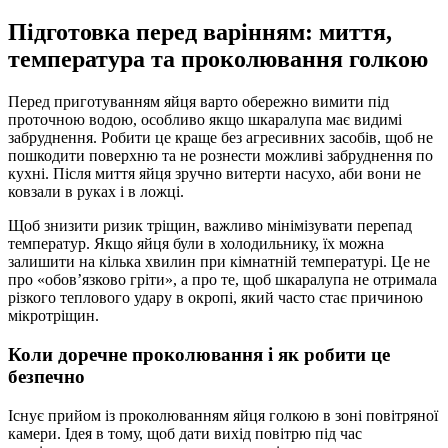
Підготовка перед варінням: миття,
температура та проколювання голкою
Перед приготуванням яйця варто обережно вимити під
проточною водою, особливо якщо шкаралупа має видимі
забруднення. Робити це краще без агресивних засобів, щоб не
пошкодити поверхню та не рознести можливі забруднення по
кухні. Після миття яйця зручно витерти насухо, аби вони не
ковзали в руках і в ложці.
Щоб знизити ризик тріщин, важливо мінімізувати перепад
температур. Якщо яйця були в холодильнику, їх можна
залишити на кілька хвилин при кімнатній температурі. Це не
про «обов’язково гріти», а про те, щоб шкаралупа не отримала
різкого теплового удару в окропі, який часто стає причиною
мікротріщин.
Коли доречне проколювання і як робити це
безпечно
Існує прийом із проколюванням яйця голкою в зоні повітряної
камери. Ідея в тому, щоб дати вихід повітрю під час