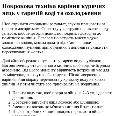
Покрокова техніка варіння курячих
яєць у гарячій воді та охолодження
Щоб отримати стабільний результат, зручно працювати за
простим алгоритмом. Спочатку у каструлю наливають воду з
запасом, щоб яйця були повністю покриті, і доводять до
помітного кипіння. Паралельно готують миску з дуже
холодною водою, можна додати лід. Саме швидке
охолодження зупиняє приготування й допомагає уникнути
пересушування жовтка.
Далі яйця обережно опускають у гарячу воду шумівкою.
Вогонь зменшують до легкого кипіння, щоб вода не бурлила
агресивно. Від цього моменту відлічують потрібний час для
«у мішечок», «некруто» або «круто». Після завершення
варіння яйця відразу переносять у крижану воду на кілька
хвилин, а потім чистять або прибирають на зберігання.
Налити воду так, щоб покрила яйця на 2–3 см, і довести
до кипіння.
Обережно занурити яйця ложкою або шумівкою.
Зменшити вогонь до м’якого кипіння й засікти час.
Після потрібних хвилин швидко перекласти яйця в