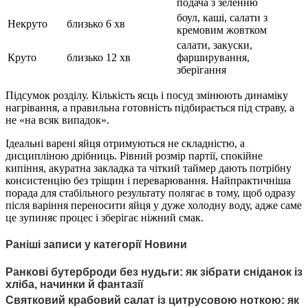
подача з зеленню
боул, каші, салати з
Некруто
близько 6 хв
кремовим жовтком
салати, закуски,
Круто
близько 12 хв
фарширування,
зберігання
Підсумок розділу. Кількість яєць і посуд змінюють динаміку
нагрівання, а правильна готовність підбирається під страву, а
не «на всяк випадок».
Ідеальні варені яйця отримуються не складністю, а
дисципліною дрібниць. Рівний розмір партії, спокійне
кипіння, акуратна закладка та чіткий таймер дають потрібну
консистенцію без тріщин і переварювання. Найпрактичніша
порада для стабільного результату полягає в тому, щоб одразу
після варіння переносити яйця у дуже холодну воду, адже саме
це зупиняє процес і зберігає ніжний смак.
Раніші записи у категорії Новини
Ранкові бутерброди без нудьги: як зібрати сніданок із
хліба, начинки й фантазії
Святковий крабовий салат із цитрусовою ноткою: як