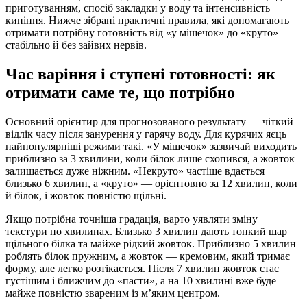
приготуванням, спосіб закладки у воду та інтенсивність
кипіння. Нижче зібрані практичні правила, які допомагають
отримати потрібну готовність від «у мішечок» до «круто»
стабільно й без зайвих нервів.
Час варіння і ступені готовності: як
отримати саме те, що потрібно
Основний орієнтир для прогнозованого результату — чіткий
відлік часу після занурення у гарячу воду. Для курячих яєць
найпопулярніші режими такі. «У мішечок» зазвичай виходить
приблизно за 3 хвилини, коли білок лише схопився, а жовток
залишається дуже ніжним. «Некруто» частіше вдається
близько 6 хвилин, а «круто» — орієнтовно за 12 хвилин, коли
й білок, і жовток повністю щільні.
Якщо потрібна точніша градація, варто уявляти зміну
текстури по хвилинах. Близько 3 хвилин дають тонкий шар
щільного білка та майже рідкий жовток. Приблизно 5 хвилин
роблять білок пружним, а жовток — кремовим, який тримає
форму, але легко розтікається. Після 7 хвилин жовток стає
густішим і ближчим до «пасти», а на 10 хвилині вже буде
майже повністю звареним із м’яким центром.