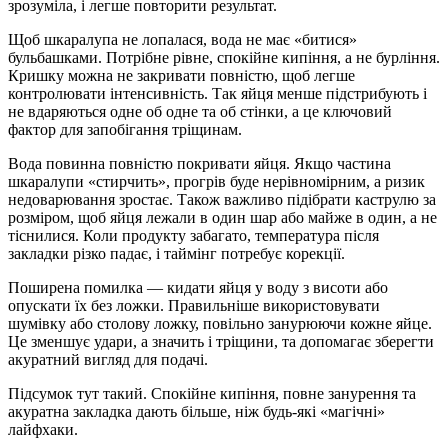
зрозуміла, і легше повторити результат.
Щоб шкаралупа не лопалася, вода не має «битися»
бульбашками. Потрібне рівне, спокійне кипіння, а не бурління.
Кришку можна не закривати повністю, щоб легше
контролювати інтенсивність. Так яйця менше підстрибують і
не вдаряються одне об одне та об стінки, а це ключовий
фактор для запобігання тріщинам.
Вода повинна повністю покривати яйця. Якщо частина
шкаралупи «стирчить», прогрів буде нерівномірним, а ризик
недоварювання зростає. Також важливо підібрати каструлю за
розміром, щоб яйця лежали в один шар або майже в один, а не
тіснилися. Коли продукту забагато, температура після
закладки різко падає, і таймінг потребує корекції.
Поширена помилка — кидати яйця у воду з висоти або
опускати їх без ложки. Правильніше використовувати
шумівку або столову ложку, повільно занурюючи кожне яйце.
Це зменшує удари, а значить і тріщини, та допомагає зберегти
акуратний вигляд для подачі.
Підсумок тут такий. Спокійне кипіння, повне занурення та
акуратна закладка дають більше, ніж будь-які «магічні»
лайфхаки.