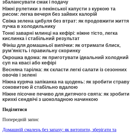
збалансувати смак і подачу
Ніжні рулетики з пекінської капусти з куркою та
рисом: легка вечеря без зайвих калорій
Свіжа зелена цибуля без втрат: як продовжити життя
пучка в холодильнику
Тонкі заварні млинці на кефірі: ніжне тісто, легка
кислинка і стабільний результат
Фініш для домашньої випічки: як отримати блиск,
рум’яність і правильну скоринку
Окрошка вдома: як приготувати ідеальний холодний
суп на квасі або кефірі
Весняна тарілка: як скласти легкі салати із сезонних
овочів і зелені
Ніжна куряча запіканка на щодень: як зробити страву
соковитою й стабільно вдалою
Ніжне пісочне печиво для дитячого свята: як зробити
крихкі сендвічі з шоколадною начинкою
Поділитися
Попередній запис
Домашній смалець без запаху: як витопити, зберігати та