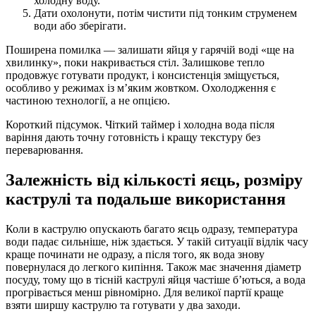
холодну воду.
Дати охолонути, потім чистити під тонким струменем
води або зберігати.
Поширена помилка — залишати яйця у гарячій воді «ще на
хвилинку», поки накривається стіл. Залишкове тепло
продовжує готувати продукт, і консистенція зміщується,
особливо у режимах із м’яким жовтком. Охолодження є
частиною технології, а не опцією.
Короткий підсумок. Чіткий таймер і холодна вода після
варіння дають точну готовність і кращу текстуру без
переварювання.
Залежність від кількості яєць, розміру
каструлі та подальше використання
Коли в каструлю опускають багато яєць одразу, температура
води падає сильніше, ніж здається. У такій ситуації відлік часу
краще починати не одразу, а після того, як вода знову
повернулася до легкого кипіння. Також має значення діаметр
посуду, тому що в тісній каструлі яйця частіше б’ються, а вода
прогрівається менш рівномірно. Для великої партії краще
взяти ширшу каструлю та готувати у два заходи.