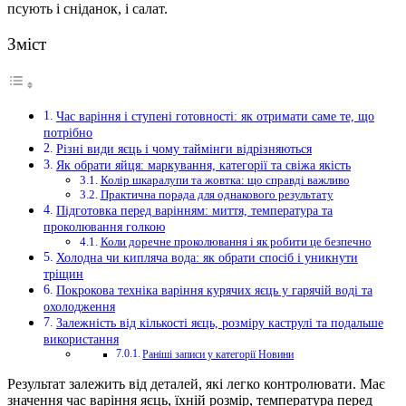
псують і сніданок, і салат.
Зміст
Час варіння і ступені готовності: як отримати саме те, що
потрібно
Різні види яєць і чому таймінги відрізняються
Як обрати яйця: маркування, категорії та свіжа якість
Колір шкаралупи та жовтка: що справді важливо
Практична порада для однакового результату
Підготовка перед варінням: миття, температура та
проколювання голкою
Коли доречне проколювання і як робити це безпечно
Холодна чи кипляча вода: як обрати спосіб і уникнути
тріщин
Покрокова техніка варіння курячих яєць у гарячій воді та
охолодження
Залежність від кількості яєць, розміру каструлі та подальше
використання
Раніші записи у категорії Новини
Результат залежить від деталей, які легко контролювати. Має
значення час варіння яєць, їхній розмір, температура перед