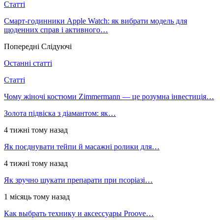
Статті
Смарт-годинники Apple Watch: як вибрати модель для
щоденних справ і активного…
Попередні
Слідуючі
Останні статті
Статті
Чому жіночі костюми Zimmermann — це розумна інвестиція…
Золота підвіска з діамантом: як…
4 тижні тому назад
Як поєднувати тейпи й масажні ролики для…
4 тижні тому назад
Як зручно шукати препарати при псоріазі…
1 місяць тому назад
Как выбрать технику и аксессуары Proove…