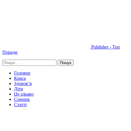
Publisher - Топ
Поради
Головне
Краса
Здоров’я
Діти
Це цікаво
Сонник
Статті