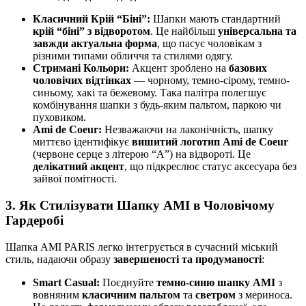
Класичний Крій “Біні”:
Шапки мають стандартний
крій “біні” з відворотом
. Це найбільш
універсальна та
завжди актуальна форма
, що пасує чоловікам з
різними типами обличчя та стилями одягу.
Стримані Кольори:
Акцент зроблено на
базових
чоловічих відтінках
— чорному, темно-сірому, темно-
синьому, хакі та бежевому. Така палітра полегшує
комбінування шапки з будь-яким пальтом, паркою чи
пуховиком.
Ami de Coeur:
Незважаючи на лаконічність, шапку
миттєво ідентифікує
вишитий логотип Ami de Coeur
(червоне серце з літерою “А”) на відвороті. Це
делікатний акцент
, що підкреслює статус аксесуара без
зайвої помітності.
3. Як Стилізувати Шапку AMI в Чоловічому
Гардеробі
Шапка AMI PARIS легко інтегрується в сучасний міський
стиль, надаючи образу
завершеності та продуманості
:
Smart Casual:
Поєднуйте
темно-синю шапку AMI
з
вовняним
класичним пальтом
та
светром
з мериноса.