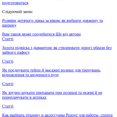
подготовиться
Слідуючий запис
Розміри дитячого ліжка за віком: як вибрати довжину та
ширину
Вам також може сподобатися
Ще від автора
Статті
Золота підвіска з діамантом: як створювати дорогі образи без
зайвого пафосу
Статті
Як поєднувати тейпи й масажні ролики для тренувань,
відновлення та щоденного руху
Статті
Як зручно шукати препарати при псоріазі та екземі й не
переплачувати в аптеках
Статті
Как выбрать технику и аксессуары Proove для работы, спорта