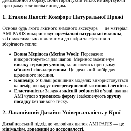
демісезонного образу. Вони гарантують тепло, не жертвуючи
при цьому зовнішнім виглядом.
1. Еталон Якості: Комфорт Натуральної Пряжі
Основа будь-якого якісного зимового аксесуара — це матеріал.
AMI PARIS використовує
преміальні натуральні волокна
,
які є максимально приємними до шкіри та ефективно
зберігають тепло:
Вовна Меріноса (Merino Wool):
Переважно
використовується для шапок. Меринос забезпечує
високу терморегуляцію
, залишаючись при цьому
м’яким і гіпоалергенним
. Це ідеальний вибір для
щоденного носіння.
Кашемір:
У більш розкішних моделях використовується
кашемір, що дарує
неперевершений затишок і легкість
.
Еластичність:
Завдяки
якісній ребристій в’язці
, шапки
AMI чудово
тримають форму
і забезпечують
зручну
посадку
без зайвого тиску.
2. Лаконічний Дизайн: Універсальність у Крої
Дизайнерський підхід до чоловічих шапок AMI PARIS — це
мінімалізм, доведений до досконалості
.