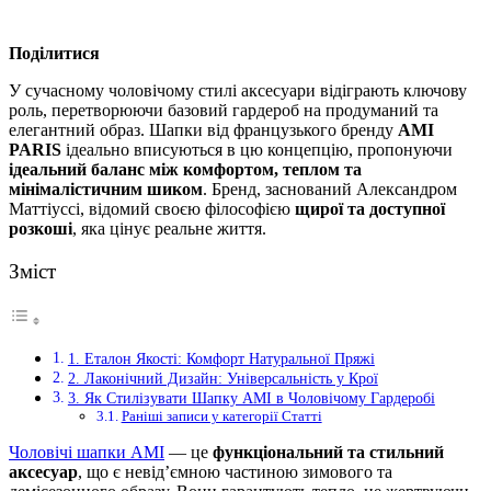
Поділитися
У сучасному чоловічому стилі аксесуари відіграють ключову
роль, перетворюючи базовий гардероб на продуманий та
елегантний образ.
Шапки від французького бренду
AMI
PARIS
ідеально вписуються в цю концепцію, пропонуючи
ідеальний баланс між комфортом, теплом та
мінімалістичним шиком
. Бренд, заснований Александром
Маттіуссі, відомий своєю філософією
щирої та доступної
розкоші
, яка цінує реальне життя.
Зміст
1. Еталон Якості: Комфорт Натуральної Пряжі
2. Лаконічний Дизайн: Універсальність у Крої
3. Як Стилізувати Шапку AMI в Чоловічому Гардеробі
Раніші записи у категорії Статті
Чоловічі шапки AMI
— це
функціональний та стильний
аксесуар
, що є невід’ємною частиною зимового та