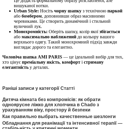
Це додасть формальному образу розслабленої, але
вишуканої нотки.
Urban Style:
Носіть
чорну шапку
з технічною
паркой
або
бомбером
, доповнивши образ масивними
черевиками. Це створить динамічний і стильний
вуличний лук.
Монохромність:
Оберіть шапку, колір якої
збігається
або
максимально наближений
до кольору вашого
верхнього одягу. Такий монохромний підхід завжди
виглядає дорого та елегантно.
Чоловіча шапка AMI PARIS
— це ідеальний вибір для тих,
хто цінує
преміальну якість
,
комфорт
і
стриману
елегантність
у деталях.
Раніші записи у категорії Статті
Дитяча кімната без компромісів: як обрати
одноярусне ліжко для хлопчика в Chado з
урахуванням віку, простору й безпеки
Как правильно выбрать качественные шезлонги
Обладнання для реанімації та інтенсивної терапії —
стабільність у критичні моменти