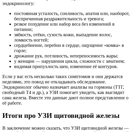
эндокринологу:
постоянная усталость, сонливость, апатия или, наоборот,
беспричинная раздражительность и тревога;
резкое похудение или набор веса без изменений в
питании;
зябкость, отёки, сухость кожи, выпадение волос,
ломкость ногтей;
сердцебиение, перебои в сердце, ощущение «комка» в
горле;
дрожание рук, потливость, непереносимость жары;
у женщин — нарушения цикла, сложности с зачатием;
видимая припухлость шеи, изменение её контуров.
Если у вас есть несколько таких симптомов и они держатся
неделями, это повод не откладывать обследование.
Эндокринолог обычно назначает анализы на гормоны (ТТГ,
свободный Т4 и др.), а УЗИ помогает увидеть, как выглядит
сама железа. Вместе эти данные дают полное представление о
её работе.
Итоги про УЗИ щитовидной железы
В заключение можно сказать, что УЗИ щитовидной железы —