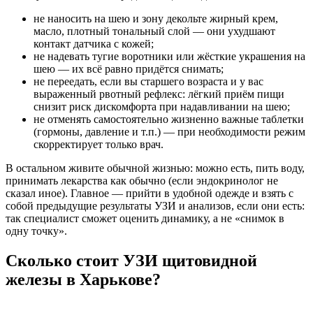
не наносить на шею и зону декольте жирный крем,
масло, плотный тональный слой — они ухудшают
контакт датчика с кожей;
не надевать тугие воротники или жёсткие украшения на
шею — их всё равно придётся снимать;
не переедать, если вы старшего возраста и у вас
выраженный рвотный рефлекс: лёгкий приём пищи
снизит риск дискомфорта при надавливании на шею;
не отменять самостоятельно жизненно важные таблетки
(гормоны, давление и т.п.) — при необходимости режим
скорректирует только врач.
В остальном живите обычной жизнью: можно есть, пить воду,
принимать лекарства как обычно (если эндокринолог не
сказал иное). Главное — прийти в удобной одежде и взять с
собой предыдущие результаты УЗИ и анализов, если они есть:
так специалист сможет оценить динамику, а не «снимок в
одну точку».
Сколько стоит УЗИ щитовидной
железы в Харькове?