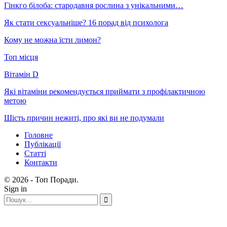
Гінкго білоба: стародавня рослина з унікальними…
Як стати сексуальніше? 16 порад від психолога
Кому не можна їсти лимон?
Топ місця
Вітамін D
Які вітаміни рекомендується приймати з профілактичною
метою
Шість причин нежиті, про які ви не подумали
Головне
Публікації
Статті
Контакти
© 2026 - Топ Поради.
Sign in