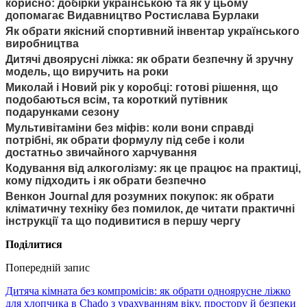
корисно: добірки українською та як у цьому
допомагає Видавництво Ростислава Бурлаки
Як обрати якісний спортивний інвентар українського
виробництва
Дитячі двоярусні ліжка: як обрати безпечну й зручну
модель, що виручить на роки
Миколай і Новий рік у коробці: готові рішення, що
подобаються всім, та короткий путівник
подарунками сезону
Мультивітаміни без міфів: коли вони справді
потрібні, як обрати формулу під себе і коли
достатньо звичайного харчування
Кодування від алкоголізму: як це працює на практиці,
кому підходить і як обрати безпечно
Венкон Journal для розумних покупок: як обрати
кліматичну техніку без помилок, де читати практичні
інструкції та що подивитися в першу чергу
Поділитися
Попередній запис
Дитяча кімната без компромісів: як обрати одноярусне ліжко
для хлопчика в Chado з урахуванням віку, простору й безпеки