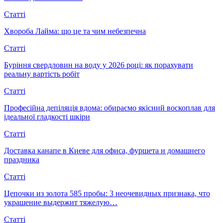
Статті
Хвороба Лайма: що це та чим небезпечна
Статті
Буріння свердловин на воду у 2026 році: як порахувати
реальну вартість робіт
Статті
Професійна депіляція вдома: обираємо якісний воскоплав для
ідеальної гладкості шкіри
Статті
Доставка канапе в Киеве для офиса, фуршета и домашнего
праздника
Статті
Цепочки из золота 585 пробы: 3 неочевидных признака, что
украшение выдержит тяжелую…
Статті