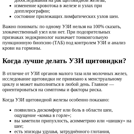
дообследования на рак щитовидной железы;
изменение кровотока в железе и узлах при
допплерографии;
состояние прилежащих лимфатических узлов шеи.
Важно понимать: по одному УЗИ нельзя на 100% сказать,
злокачественный узел или нет. При подозрительных
признаках эндокринолог назначает тонкоигольную
пункционную биопсию (ТАБ) под контролем УЗИ и анализ
крови на гормоны.
Когда лучше делать УЗИ щитовидки?
В отличие от УЗИ органов малого таза или молочных желез,
исследование щитовидки не привязано к менструальному
циклу и может выполняться в любой день. Главное —
ориентироваться на симптомы и факторы риска.
Когда УЗИ щитовидной железы особенно показано:
появились дискомфорт или боль в области шеи,
ощущение «комка в горле»;
вы заметили припухлость, асимметрию или «шишку» на
шее;
есть эпизоды удушья, затруднённого глотания,