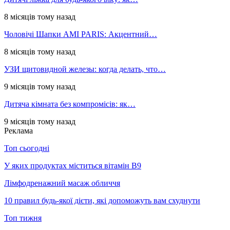
8 місяців тому назад
Чоловічі Шапки AMI PARIS: Акцентний…
8 місяців тому назад
УЗИ щитовидной железы: когда делать, что…
9 місяців тому назад
Дитяча кімната без компромісів: як…
9 місяців тому назад
Реклама
Топ сьогодні
У яких продуктах міститься вітамін В9
Лімфодренажний масаж обличчя
10 правил будь-якої дієти, які допоможуть вам схуднути
Топ тижня