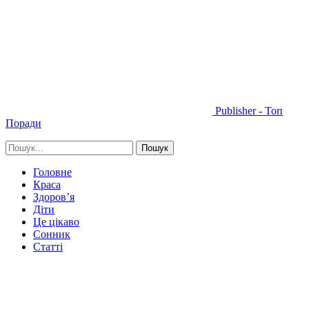
Publisher - Топ
Поради
Головне
Краса
Здоров’я
Діти
Це цікаво
Сонник
Статті