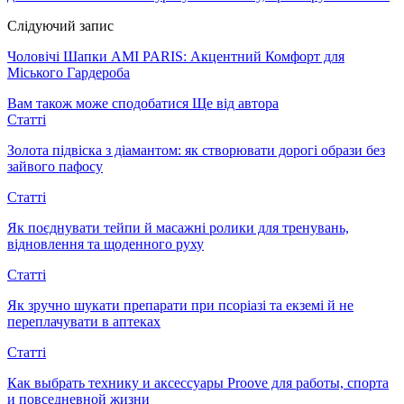
Слідуючий запис
Чоловічі Шапки AMI PARIS: Акцентний Комфорт для
Міського Гардероба
Вам також може сподобатися
Ще від автора
Статті
Золота підвіска з діамантом: як створювати дорогі образи без
зайвого пафосу
Статті
Як поєднувати тейпи й масажні ролики для тренувань,
відновлення та щоденного руху
Статті
Як зручно шукати препарати при псоріазі та екземі й не
переплачувати в аптеках
Статті
Как выбрать технику и аксессуары Proove для работы, спорта
и повседневной жизни