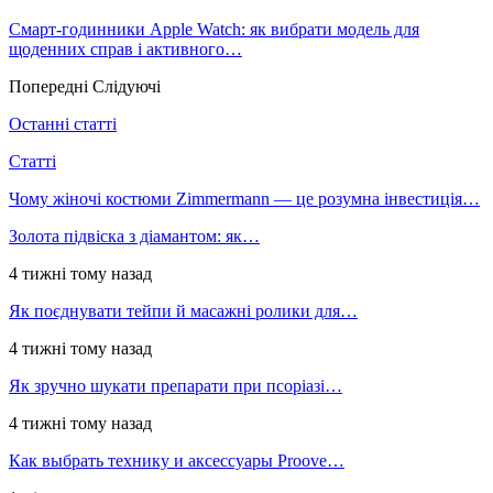
Смарт-годинники Apple Watch: як вибрати модель для
щоденних справ і активного…
Попередні
Слідуючі
Останні статті
Статті
Чому жіночі костюми Zimmermann — це розумна інвестиція…
Золота підвіска з діамантом: як…
4 тижні тому назад
Як поєднувати тейпи й масажні ролики для…
4 тижні тому назад
Як зручно шукати препарати при псоріазі…
4 тижні тому назад
Как выбрать технику и аксессуары Proove…