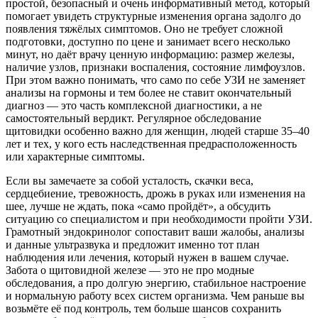
простой, безопасный и очень информативный метод, который
помогает увидеть структурные изменения органа задолго до
появления тяжёлых симптомов. Оно не требует сложной
подготовки, доступно по цене и занимает всего несколько
минут, но даёт врачу ценную информацию: размер железы,
наличие узлов, признаки воспаления, состояние лимфоузлов.
При этом важно понимать, что само по себе УЗИ не заменяет
анализы на гормоны и тем более не ставит окончательный
диагноз — это часть комплексной диагностики, а не
самостоятельный вердикт. Регулярное обследование
щитовидки особенно важно для женщин, людей старше 35–40
лет и тех, у кого есть наследственная предрасположенность
или характерные симптомы.
Если вы замечаете за собой усталость, скачки веса,
сердцебиение, тревожность, дрожь в руках или изменения на
шее, лучше не ждать, пока «само пройдёт», а обсудить
ситуацию со специалистом и при необходимости пройти УЗИ.
Грамотный эндокринолог сопоставит ваши жалобы, анализы
и данные ультразвука и предложит именно тот план
наблюдения или лечения, который нужен в вашем случае.
Забота о щитовидной железе — это не про модные
обследования, а про долгую энергию, стабильное настроение
и нормальную работу всех систем организма. Чем раньше вы
возьмёте её под контроль, тем больше шансов сохранить