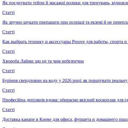
Як поєднувати тейпи й масажні ролики для тренувань, відновл
Статті
Як зручно шукати препарати при псоріазі та екземі й не перепл
Статті
Как выбрать технику и аксессуары Proove для работы, спорта 
Статті
Хвороба Лайма: що це та чим небезпечна
Статті
Буріння свердловин на воду у 2026 році: як порахувати реальну 
Статті
Професійна депіляція вдома: обираємо якісний воскоплав для ід
Статті
Доставка канапе в Киеве для офиса, фуршета и домашнего пра