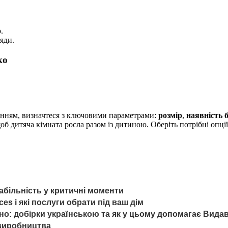
.
яди.
ко
енням, визначтеся з ключовими параметрами:
розмір
,
наявність 
щоб дитяча кімната росла разом із дитиною. Оберіть потрібні опці
табільність у критичні моменти
s і які послуги обрати під ваш дім
сно: добірки українською та як у цьому допомагає Вид
 виробництва