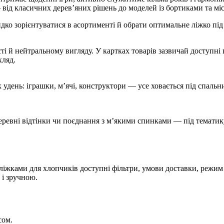
від класичних дерев’яних рішень до моделей із бортиками та мі
ко зорієнтуватися в асортименті й обрати оптимальне ліжко під 
ті й нейтральному вигляду. У картках товарів зазвичай доступні 
хляд.
к удень: іграшки, м’ячі, конструктори — усе ховається під спал
 деревні відтінки чи поєднання з м’якими спинками — під темати
ліжками для хлопчиків доступні фільтри, умови доставки, режим
 і зручною.
сом.