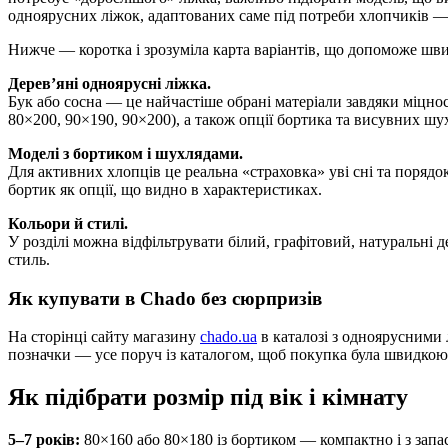
одноярусних ліжок, адаптованих саме під потреби хлопчиків — 
Нижче — коротка і зрозуміла карта варіантів, що допоможе швид
Дерев’яні одноярусні ліжка.
Бук або сосна — це найчастіше обрані матеріали завдяки міцнос
80×200, 90×190, 90×200), а також опції бортика та висувних шу
Моделі з бортиком і шухлядами.
Для активних хлопців це реальна «страховка» уві сні та порядо
бортик як опції, що видно в характеристиках.
Кольори й стилі.
У розділі можна відфільтрувати білий, графітовий, натуральні
стиль.
Як купувати в Chado без сюрпризів
На сторінці сайту магазину
chado.ua
в каталозі з одноярусними 
позначки — усе поруч із каталогом, щоб покупка була швидкою
Як підібрати розмір під вік і кімнату
5–7 років:
80×160 або 80×180 із бортиком — компактно і з запа