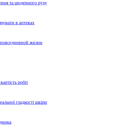
ення та щоденного руху
ачувати в аптеках
и повседневной жизни
вартість робіт
еальної гладкості шкіри
здника