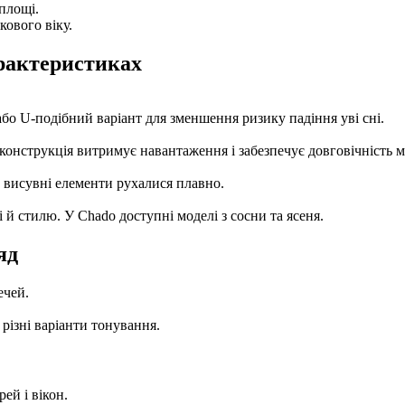
площі.
ового віку.
арактеристиках
бо U-подібний варіант для зменшення ризику падіння уві сні.
конструкція витримує навантаження і забезпечує довговічність м
а висувні елементи рухалися плавно.
 й стилю. У Chado доступні моделі з сосни та ясеня.
яд
ечей.
різні варіанти тонування.
рей і вікон.