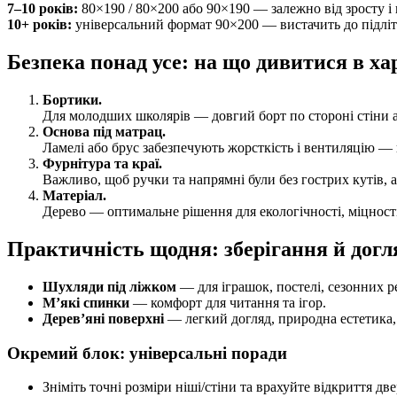
7–10 років:
80×190 / 80×200 або 90×190 — залежно від зросту і 
10+ років:
універсальний формат 90×200 — вистачить до підлітк
Безпека понад усе: на що дивитися в х
Бортики.
Для молодших школярів — довгий борт по стороні стіни а
Основа під матрац.
Ламелі або брус забезпечують жорсткість і вентиляцію — 
Фурнітура та краї.
Важливо, щоб ручки та напрямні були без гострих кутів, 
Матеріал.
Дерево — оптимальне рішення для екологічності, міцності
Практичність щодня: зберігання й догл
Шухляди під ліжком
— для іграшок, постелі, сезонних р
М’які спинки
— комфорт для читання та ігор.
Дерев’яні поверхні
— легкий догляд, природна естетика, 
Окремий блок: універсальні поради
Зніміть точні розміри ніші/стіни та врахуйте відкриття две