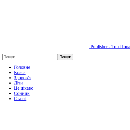
Publisher - Топ Пор
Головне
Краса
Здоров’я
Діти
Це цікаво
Сонник
Статті