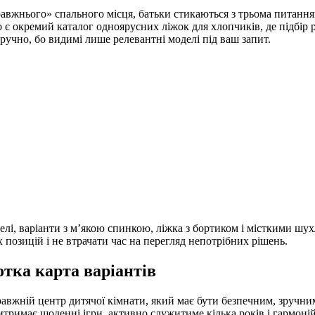
равжнього» спального місця, батьки стикаються з трьома питанн
o є окремий каталог одноярусних ліжок для хлопчиків, де підбір 
ручно, бо видимі лише релевантні моделі під ваш запит.
елі, варіанти з м’якою спинкою, ліжка з бортиком і місткими шух
х позицій і не втрачати час на перегляд непотрібних рішень.
тка карта варіантів
равжній центр дитячої кімнати, який має бути безпечним, зручни
итримає щоденні ігри, активно служитиме кілька років і гармоні