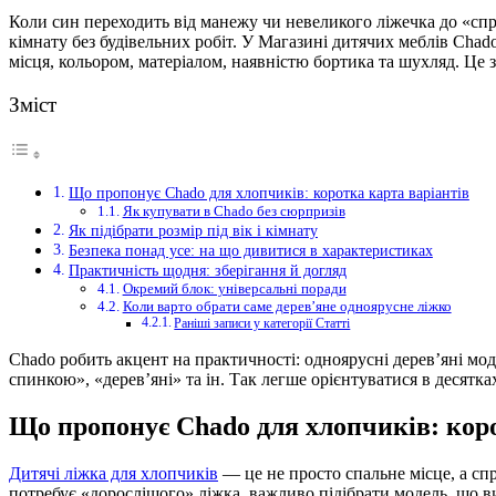
Коли син переходить від манежу чи невеликого ліжечка до «сп
кімнату без будівельних робіт. У Магазині дитячих меблів Chad
місця, кольором, матеріалом, наявністю бортика та шухляд.
Це з
Зміст
Що пропонує Chado для хлопчиків: коротка карта варіантів
Як купувати в Chado без сюрпризів
Як підібрати розмір під вік і кімнату
Безпека понад усе: на що дивитися в характеристиках
Практичність щодня: зберігання й догляд
Окремий блок: універсальні поради
Коли варто обрати саме дерев’яне одноярусне ліжко
Раніші записи у категорії Статті
Chado робить акцент на практичності: одноярусні дерев’яні мод
спинкою», «дерев’яні» та ін. Так легше орієнтуватися в десятка
Що пропонує Chado для хлопчиків: коро
Дитячі ліжка для хлопчиків
— це не просто спальне місце, а сп
потребує «дорослішого» ліжка, важливо підібрати модель, що в