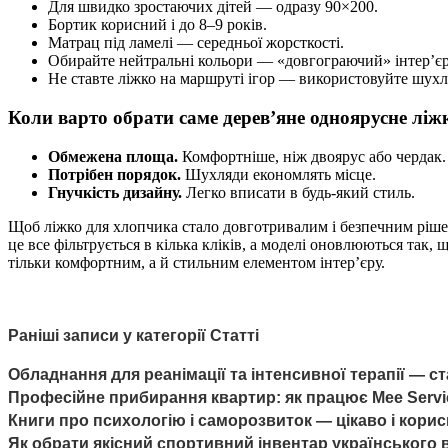
Для швидко зростаючих дітей — одразу 90×200.
Бортик корисний і до 8–9 років.
Матрац під ламелі — середньої жорсткості.
Обирайте нейтральні кольори — «довгограючий» інтер’єр
Не ставте ліжко на маршруті ігор — використовуйте шухл
Коли варто обрати саме дерев’яне одноярусне ліж
Обмежена площа.
Комфортніше, ніж двоярус або чердак.
Потрібен порядок.
Шухляди економлять місце.
Гнучкість дизайну.
Легко вписати в будь-який стиль.
Щоб ліжко для хлопчика стало довготривалим і безпечним ріш
це все фільтрується в кілька кліків, а моделі оновлюються так, 
тільки комфортним, а й стильним елементом інтер’єру.
Раніші записи у категорії Статті
Обладнання для реанімації та інтенсивної терапії — с
Професійне прибирання квартир: як працює Mee Service
Книги про психологію і саморозвиток — цікаво і кори
Як обрати якісний спортивний інвентар українського