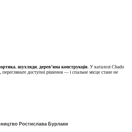
бортика
,
шухляди
,
дерев’яна конструкція
. У каталозі Chado
ї, перегляньте доступні рішення — і спальне місце стане не
авництво Ростислава Бурлаки