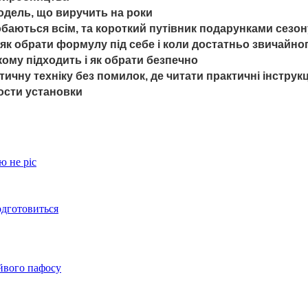
модель, що виручить на роки
добаються всім, та короткий путівник подарунками сезон
, як обрати формулу під себе і коли достатньо звичайн
кому підходить і як обрати безпечно
тичну техніку без помилок, де читати практичні інструк
сти установки
ю не ріс
одготовиться
айвого пафосу