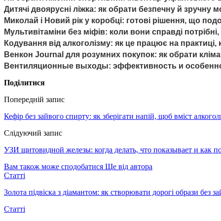
Дитячі двоярусні ліжка: як обрати безпечну й зручну 
Миколай і Новий рік у коробці: готові рішення, що по
Мультивітаміни без міфів: коли вони справді потрібні
Кодування від алкоголізму: як це працює на практиці, 
Венкон Journal для розумних покупок: як обрати кліма
Вентиляционные выходы: эффективность и особенно
Поділитися
Попередній запис
Кефір без зайвого спирту: як зберігати напій, щоб вміст алкогол
Слідуючий запис
УЗИ щитовидной железы: когда делать, что показывает и как п
Вам також може сподобатися
Ще від автора
Статті
Золота підвіска з діамантом: як створювати дорогі образи без з
Статті