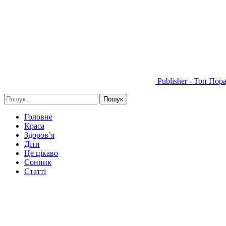
Publisher - Топ Пор
Головне
Краса
Здоров’я
Діти
Це цікаво
Сонник
Статті