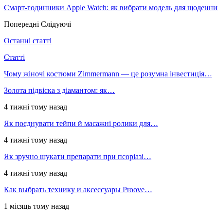
Смарт-годинники Apple Watch: як вибрати модель для щоденни
Попередні
Слідуючі
Останні статті
Статті
Чому жіночі костюми Zimmermann — це розумна інвестиція…
Золота підвіска з діамантом: як…
4 тижні тому назад
Як поєднувати тейпи й масажні ролики для…
4 тижні тому назад
Як зручно шукати препарати при псоріазі…
4 тижні тому назад
Как выбрать технику и аксессуары Proove…
1 місяць тому назад