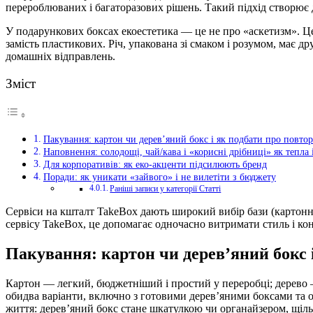
перероблюваних і багаторазових рішень. Такий підхід створює д
У подарункових боксах екоестетика — це не про «аскетизм». Це 
замість пластикових. Річ, упакована зі смаком і розумом, має д
домашніх відправлень.
Зміст
Пакування: картон чи дерев’яний бокс і як подбати про повто
Наповнення: солодощі, чай/кава і «корисні дрібниці» як тепла 
Для корпоративів: як еко-акценти підсилюють бренд
Поради: як уникати «зайвого» і не вилетіти з бюджету
Раніші записи у категорії Статті
Сервіси на кшталт TakeBox дають широкий вибір бази (картонні 
сервісу TakeBox, це допомагає одночасно витримати стиль і к
Пакування: картон чи дерев’яний бокс 
Картон — легкий, бюджетніший і простий у переробці; дерево —
обидва варіанти, включно з готовими дерев’яними боксами та 
життя: дерев’яний бокс стане шкатулкою чи органайзером, щіл