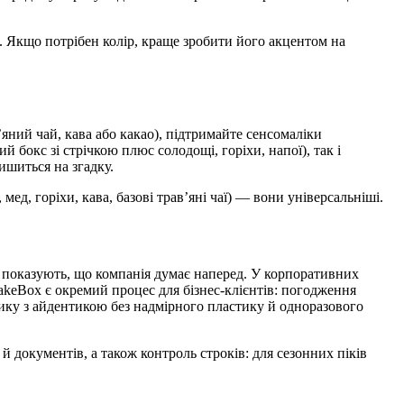
. Якщо потрібен колір, краще зробити його акцентом на
яний чай, кава або какао), підтримайте сенсомаліки
й бокс зі стрічкою плюс солодощі, горіхи, напої), так і
ишиться на згадку.
мед, горіхи, кава, базові трав’яні чаї) — вони універсальніші.
я показують, що компанія думає наперед. У корпоративних
 TakeBox є окремий процес для бізнес-клієнтів: погодження
тику з айдентикою без надмірного пластику й одноразового
 документів, а також контроль строків: для сезонних піків