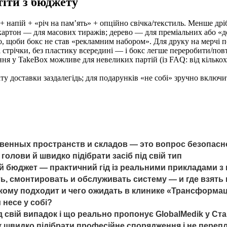
тіти з бюджету
+ напій + «річ на пам’ять» + опційно свічка/текстиль. Менше др
 картон — для масових тиражів; дерево — для преміальних або «
, щоби бокс не став «рекламним набором». Для друку на мерчі 
стрічки, без пластику всередині — і бокс легше переробити/пов
я у TakeBox можливе для невеликих партій (із FAQ: від кількох
у доставки заздалегідь; для подарунків «не собі» зручно включит
енных пространств и складов — это вопрос безопасно
олови й швидко підібрати засіб під свій тип
е й бюджет — практичний гід із реальними прикладами 
ь, смонтировать и обслуживать систему — и где взят
, кому подходит и чего ожидать в клинике «Трансформа
 несе у собі?
д свій випадок і що реально пропонує GlobalMedik у Ст
як швидко підібрати професійне спорядження і не переп