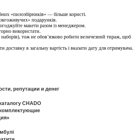
ібних «пилозбірників» — більше користі.
довгоживучих» подарунків.
погоджуйте макети разом із менеджером.
торно використати.
 наборів), тож не обов’язково робити величезний тираж, щоб
и доставку в загальну вартість і вказати дату для отримувача.
сти, репутации и денег
з каталогу CHADO
ь комплектующие
ция»
амбулі
латити