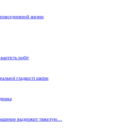
и повседневной жизни
вартість робіт
еальної гладкості шкіри
здника
украшение выдержит тяжелую…