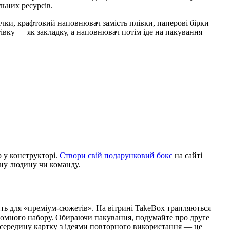
льних ресурсів.
ічки, крафтовий наповнювач замість плівки, паперові бірки
тівку — як закладку, а наповнювач потім іде на пакування
р у конструкторі.
Створи свій подарунковий бокс
на сайті
тну людину чи команду.
ить для «преміум-сюжетів». На вітрині TakeBox трапляються
стомного набору. Обираючи пакування, подумайте про друге
всередину картку з ідеями повторного використання — це