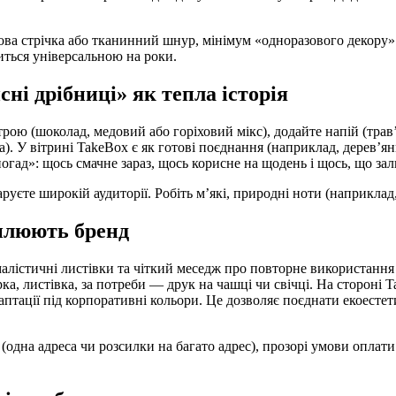
ова стрічка або тканинний шнур, мінімум «одноразового декору»
шиться універсальною на роки.
ні дрібниці» як тепла історія
рою (шоколад, медовий або горіховий мікс), додайте напій (трав’
). У вітрині TakeBox є як готові поєднання (наприклад, дерев’яни
огад»: щось смачне зараз, щось корисне на щодень і щось, що зал
руєте широкій аудиторії. Робіть м’які, природні ноти (наприклад, 
силюють бренд
малістичні листівки та чіткий меседж про повторне використанн
рка, листівка, за потреби — друк на чашці чи свічці. На стороні
птації під корпоративні кольори. Це дозволяє поєднати екоесте
дна адреса чи розсилки на багато адрес), прозорі умови оплати й