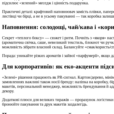
підсилює «зелений» меседж і цінність подарунка.
Практичні деталі: крафтовий наповнювач замість плівки, папер
листівці чи бірці, а не в усьому пакуванні — так коробка зали
Наповнення: солодощі, чай/кава і «корис
Секрет «теплого боксу» — сюжет і ритм. Почніть з «якоря» наст
(ароматична свічка, саше, невеликий текстиль, блокнот чи ручка
можливість зібрати власний склад. Балансуйте «смак/користь/сп
Порада: уникайте різких ароматів і зайвої «парфумерії», якщо да
Для корпоративів: як еко-акценти під
«Зелені» рішення працюють як PR-сигнал. Картон/дерево, міні
замовленнях важливі також носії бренду: наліпка на коробку, бі
макетів, персональний менеджер, можливість брендування й ада
декору.
Додаткові плюси для великих тиражів — прорахунок логістики (о
бронюйте пакування та друк макетів заздалегідь.