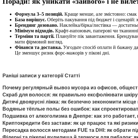
Поради: як уникати «зайвого» і не виле
Формула 3–5 позицій.
Краще менше, але змістовно: смак 
База вирішує.
Оберіть пакування під бюджет і сценарій:
Брендинг дозовано.
Наклейка/бірка/листівка — достатньо
Мінімум відходів.
Крафт-напоювач, паперові чи тканинні 
Терміни та партії.
Плануйте пік завантаження. Брендуванн
мати фірмовий вигляд.
Фінанси та доставка.
Узгодьте спосіб оплати й бажану дат
Це зменшує ризик форс-мажорів у пікові дні.
Раніші записи у категорії Статті
Почему регулярный вывоз мусора из офисов, обществ
Скраб для волосся: як правильно ексфоліювати шкіру г
Дитячі двоярусні ліжка: як безпечно зекономити місц
Водяные тёплые полы без ошибок: как спроектироват
Подшивка от алкоголизма в Днепре: как это работает
Криптокредити без застави: як це працює та які ризики
Пересадка волосся методами FUE та DHI: як обрати пі
Фідерні та пікерні вудилища й термоси для рибалок: 