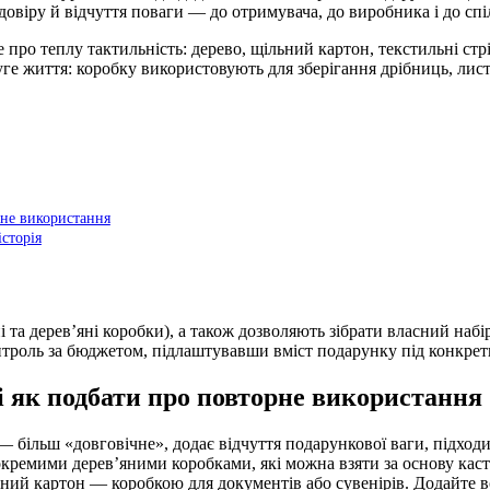
овіру й відчуття поваги — до отримувача, до виробника і до спі
про теплу тактильність: дерево, щільний картон, текстильні стр
руге життя: коробку використовують для зберігання дрібниць, лис
рне використання
історія
та дерев’яні коробки), а також дозволяють зібрати власний набі
онтроль за бюджетом, підлаштувавши вміст подарунку під конкре
і як подбати про повторне використання
 більш «довговічне», додає відчуття подарункової ваги, підход
окремими дерев’яними коробками, які можна взяти за основу ка
ьний картон — коробкою для документів або сувенірів. Додайте 