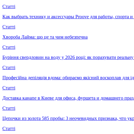
Статті
Как выбрать технику и аксессуары Proove для работы, спорта 
Статті
Хвороба Лайма: що це та чим небезпечна
Статті
Буріння свердловин на воду у 2026 році: як порахувати реальну 
Статті
Професійна депіляція вдома: обираємо якісний воскоплав для ід
Статті
Доставка канапе в Киеве для офиса, фуршета и домашнего пра
Статті
Цепочки из золота 585 пробы: 3 неочевидных признака, что 
Статті