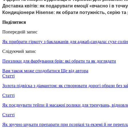
Доставка квітів: як подарувати емоції «вчасно і в точ
Кондиціонери Hisense: як обрати потужність, серію т
Поділитися
Попередній запис
Як прибрати гіркоту з баклажанів для аджаб-сандала: сухе солі
Слідуючий запис
Пензлики для фарбування брів: які обрати та як доглядати
Вам також може сподобатися
Ще від автора
Статті
Золота підвіска з діамантом: як створювати дорогі образи без з
Статті
Як поєднувати тейпи й масажні ролики для тренувань, відновл
Статті
Як зручно шукати препарати при псоріазі та екземі й не перепл