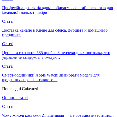
Професійна депіляція вдома: обираємо якісний воскоплав для
ідеальної гладкості шкіри
Статті
Доставка канапе в Киеве для офиса, фуршета и домашнего
праздника
Статті
Цепочки из золота 585 пробы: 3 неочевидных признака, что
украшение выдержит тяжелую…
Статті
Смарт-годинники Apple Watch: як вибрати модель для
щоденних справ і активного…
Попередні
Слідуючі
Останні статті
Статті
Чому жіночі костюми Zimmermann — це розумна інвестиція…