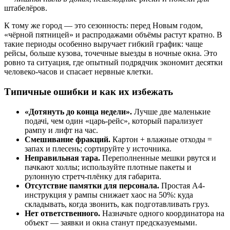
штабелёров.
К тому же город — это сезонность: перед Новым годом,
«чёрной пятницей» и распродажами объёмы растут кратно. В
такие периоды особенно выручает гибкий график: чаще
рейсы, больше кузова, точечные выезды в ночные окна. Это
ровно та ситуация, где опытный подрядчик экономит десятки
человеко-часов и спасает нервные клетки.
Типичные ошибки и как их избежать
«Дотянуть до конца недели».
Лучше две маленькие
подачі, чем один «царь-рейс», который парализует
рампу и лифт на час.
Смешивание фракций.
Картон + влажные отходы =
запах и плесень; сортируйте у источника.
Неправильная тара.
Переполненные мешки рвутся и
пачкают холлы; используйте плотные пакеты и
рулонную стретч-плёнку для габарита.
Отсутствие памятки для персонала.
Простая А4-
инструкция у рампы снижает хаос на 50%: куда
складывать, когда звонить, как подготавливать груз.
Нет ответственного.
Назначьте одного координатора на
объект — заявки и окна станут предсказуемыми.