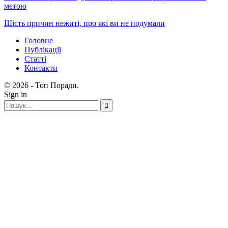
метою
Шість причин нежиті, про які ви не подумали
Головне
Публікації
Статті
Контакти
© 2026 - Топ Поради.
Sign in