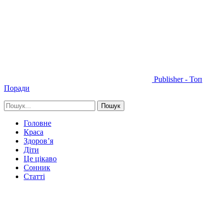
Publisher - Топ
Поради
Головне
Краса
Здоров’я
Діти
Це цікаво
Сонник
Статті