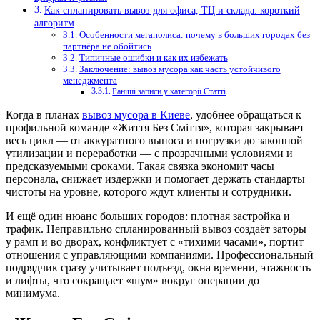
Как спланировать вывоз для офиса, ТЦ и склада: короткий
алгоритм
Особенности мегаполиса: почему в больших городах без
партнёра не обойтись
Типичные ошибки и как их избежать
Заключение: вывоз мусора как часть устойчивого
менеджмента
Раніші записи у категорії Статті
Когда в планах
вывоз мусора в Киеве
, удобнее обращаться к
профильной команде «Життя Без Сміття», которая закрывает
весь цикл — от аккуратного выноса и погрузки до законной
утилизации и переработки — с прозрачными условиями и
предсказуемыми сроками. Такая связка экономит часы
персонала, снижает издержки и помогает держать стандарты
чистоты на уровне, которого ждут клиенты и сотрудники.
И ещё один нюанс больших городов: плотная застройка и
трафик. Неправильно спланированный вывоз создаёт заторы
у рамп и во дворах, конфликтует с «тихими часами», портит
отношения с управляющими компаниями. Профессиональный
подрядчик сразу учитывает подъезд, окна времени, этажность
и лифты, что сокращает «шум» вокруг операции до
минимума.