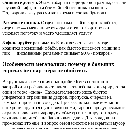
Опишите доступ.
Этаж, габариты коридоров и рампы, есть ли
грузовой лифт, точка ближайшей остановки машины.
Подрядчик сразу рассчитает время и состав бригады.
Разведите потоки.
Отдельно складывайте картон/плёнку,
отдельно — смешанные отходы и стекло. Сортировка
ускоряет погрузку и часто удешевляет услугу.
Зафиксируйте регламент.
Кто отвечает за заявку, где
хранится временный объём, как быстро выезжает машина в
пик — письменный регламент снимает 90% «пожаров».
Особенности мегаполиса: почему в больших
городах без партнёра не обойтись
В крупных агломерациях наподобие Киева плотность
застройки и графики доставки/вывоза жёстко конкурируют за
одни и те же «окна». Самодеятельность здесь быстро
упирается в ограничения дворов, пропуска, очереди на
рампах и претензии соседей. Профессиональные компании
синхронизируются с управляющими, заранее предупреждают
охрану, проверяют маршруты объезда и планируют подачу
техники так, чтобы не блокировать двор. Для складов на
промзонах это ещё и вопрос безопасности: незакрытый мусор
— лишняя пыль в доках, пешеходные риски и помехи для