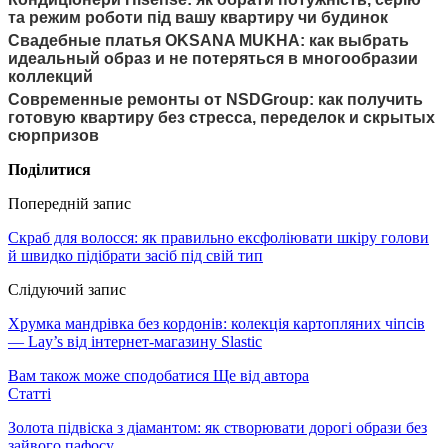
та режим роботи під вашу квартиру чи будинок
Свадебные платья OKSANA MUKHA: как выбрать
идеальный образ и не потеряться в многообразии
коллекций
Современные ремонты от NSDGroup: как получить
готовую квартиру без стресса, переделок и скрытых
сюрпризов
Поділитися
Попередній запис
Скраб для волосся: як правильно ексфоліювати шкіру голови
й швидко підібрати засіб під свій тип
Слідуючий запис
Хрумка мандрівка без кордонів: колекція картопляних чіпсів
— Lay’s від інтернет-магазину Slastic
Вам також може сподобатися
Ще від автора
Статті
Золота підвіска з діамантом: як створювати дорогі образи без
зайвого пафосу