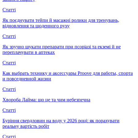
Статті
Як поєднувати тейпи й масажні ролики для тренувань,
відновлення та щоденного руху
Статті
Як зручно шукати препарати при псоріазі та екземі й не
переплачувати в аптеках
Статті
Как выбрать технику и аксессуары Proove для работы, спорта
и повседневной жизни
Статті
Хвороба Лайма: що це та чим небезпечна
Статті
Буріння свердловин на воду у 2026 році: як порахувати
реальну вартість робіт
Статті