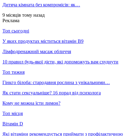
Дитяча кімната без компромісів: як…
9 місяців тому назад
Реклама
Топ сьогодні
У яких продуктах міститься вітамін В9
Лімфодренажний масаж обличчя
10 правил будь-якої дієти, які допоможуть вам схуднути
Топ тижня
Гінкго білоба: стародавня рослина з унікальними…
Як стати сексуальніше? 16 порад від психолога
Кому не можна їсти лимон?
Топ місця
Вітамін D
Які вітаміни рекомендується приймати з профілактичною