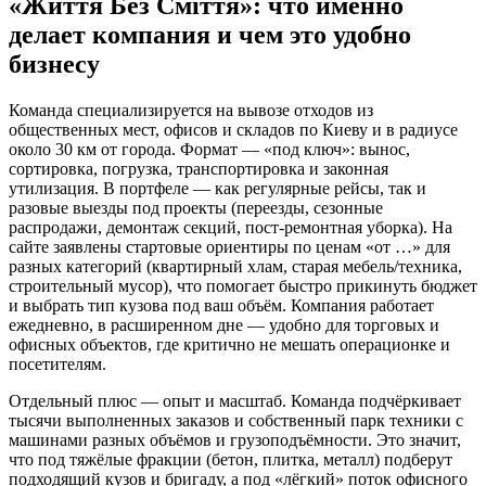
«Життя Без Сміття»: что именно
делает компания и чем это удобно
бизнесу
Команда специализируется на вывозе отходов из
общественных мест, офисов и складов по Киеву и в радиусе
около 30 км от города. Формат — «под ключ»: вынос,
сортировка, погрузка, транспортировка и законная
утилизация. В портфеле — как регулярные рейсы, так и
разовые выезды под проекты (переезды, сезонные
распродажи, демонтаж секций, пост-ремонтная уборка). На
сайте заявлены стартовые ориентиры по ценам «от …» для
разных категорий (квартирный хлам, старая мебель/техника,
строительный мусор), что помогает быстро прикинуть бюджет
и выбрать тип кузова под ваш объём. Компания работает
ежедневно, в расширенном дне — удобно для торговых и
офисных объектов, где критично не мешать операционке и
посетителям.
Отдельный плюс — опыт и масштаб. Команда подчёркивает
тысячи выполненных заказов и собственный парк техники с
машинами разных объёмов и грузоподъёмности. Это значит,
что под тяжёлые фракции (бетон, плитка, металл) подберут
подходящий кузов и бригаду, а под «лёгкий» поток офисного