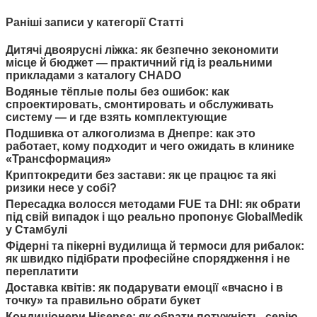
Раніші записи у категорії Статті
Дитячі двоярусні ліжка: як безпечно зекономити
місце й бюджет — практичний гід із реальними
прикладами з каталогу CHADO
Водяные тёплые полы без ошибок: как
спроектировать, смонтировать и обслуживать
систему — и где взять комплектующие
Подшивка от алкоголизма в Днепре: как это
работает, кому подходит и чего ожидать в клинике
«Трансформация»
Криптокредити без застави: як це працює та які
ризики несе у собі?
Пересадка волосся методами FUE та DHI: як обрати
під свій випадок і що реально пропонує GlobalMedik
у Стамбулі
Фідерні та пікерні вудилища й термоси для рибалок:
як швидко підібрати професійне спорядження і не
переплатити
Доставка квітів: як подарувати емоції «вчасно і в
точку» та правильно обрати букет
Кондиціонери Hisense: як обрати потужність, серію