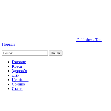
Publisher - Топ
Поради
Головне
Краса
Здоров’я
Діти
Це цікаво
Сонник
Статті