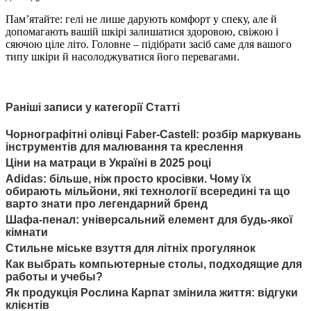
Пам’ятайте: гелі не лише дарують комфорт у спеку, але й
допомагають вашій шкірі залишатися здоровою, свіжою і
сяючою ціле літо. Головне – підібрати засіб саме для вашого
типу шкіри й насолоджуватися його перевагами.
Раніші записи у категорії Статті
Чорнографітні олівці Faber-Castell: розбір маркувань
інструментів для малювання та креслення
Ціни на матраци в Україні в 2025 році
Adidas: більше, ніж просто кросівки. Чому їх
обирають мільйони, які технології всередині та що
варто знати про легендарний бренд
Шафа-пенал: універсальний елемент для будь-якої
кімнати
Стильне міське взуття для літніх прогулянок
Как выбрать компьютерные столы, подходящие для
работы и учебы?
Як продукція Рослина Карпат змінила життя: відгуки
клієнтів