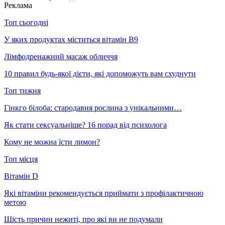
Реклама
Топ сьогодні
У яких продуктах міститься вітамін В9
Лімфодренажний масаж обличчя
10 правил будь-якої дієти, які допоможуть вам схуднути
Топ тижня
Гінкго білоба: стародавня рослина з унікальними…
Як стати сексуальніше? 16 порад від психолога
Кому не можна їсти лимон?
Топ місця
Вітамін D
Які вітаміни рекомендується приймати з профілактичною
метою
Шість причин нежиті, про які ви не подумали