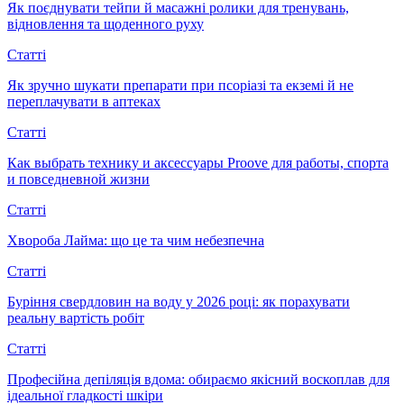
Як поєднувати тейпи й масажні ролики для тренувань,
відновлення та щоденного руху
Статті
Як зручно шукати препарати при псоріазі та екземі й не
переплачувати в аптеках
Статті
Как выбрать технику и аксессуары Proove для работы, спорта
и повседневной жизни
Статті
Хвороба Лайма: що це та чим небезпечна
Статті
Буріння свердловин на воду у 2026 році: як порахувати
реальну вартість робіт
Статті
Професійна депіляція вдома: обираємо якісний воскоплав для
ідеальної гладкості шкіри