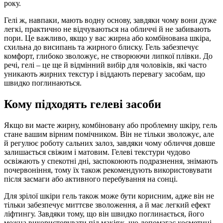
року.
Гелі ж, навпаки, мають водну основу, завдяки чому вони дуже
легкі, практично не відчуваються на обличчі й не забивають
пори. Це важливо, якщо у вас жирна або комбінована шкіра,
схильна до висипань та жирного блиску. Гель забезпечує
комфорт, глибоко зволожує, не створюючи липкої плівки. До
речі, гелі – це ще й відмінний вибір для чоловіків, які часто
уникають жирних текстур і віддають перевагу засобам, що
швидко поглинаються.
Кому підходять гелеві засоби
Якщо ви маєте жирну, комбіновану або проблемну шкіру, гель
стане вашим вірним помічником. Він не тільки зволожує, але
й регулює роботу сальних залоз, завдяки чому обличчя довше
залишається свіжим і матовим. Гелеві текстури чудово
освіжають у спекотні дні, заспокоюють подразнення, знімають
почервоніння, тому їх також рекомендують використовувати
після засмаги або активного перебування на сонці.
Для зрілої шкіри гель також може бути корисним, адже він не
тільки забезпечує миттєве зволоження, а й має легкий ефект
ліфтингу. Завдяки тому, що він швидко поглинається, його
можна використовувати під макіяж, що допомагає косметиці