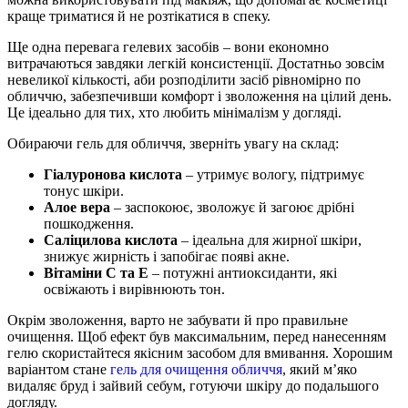
краще триматися й не розтікатися в спеку.
Ще одна перевага гелевих засобів – вони економно
витрачаються завдяки легкій консистенції. Достатньо зовсім
невеликої кількості, аби розподілити засіб рівномірно по
обличчю, забезпечивши комфорт і зволоження на цілий день.
Це ідеально для тих, хто любить мінімалізм у догляді.
Обираючи гель для обличчя, зверніть увагу на склад:
Гіалуронова кислота
– утримує вологу, підтримує
тонус шкіри.
Алое вера
– заспокоює, зволожує й загоює дрібні
пошкодження.
Саліцилова кислота
– ідеальна для жирної шкіри,
знижує жирність і запобігає появі акне.
Вітаміни С та Е
– потужні антиоксиданти, які
освіжають і вирівнюють тон.
Окрім зволоження, варто не забувати й про правильне
очищення. Щоб ефект був максимальним, перед нанесенням
гелю скористайтеся якісним засобом для вмивання. Хорошим
варіантом стане
гель для очищення обличчя
, який м’яко
видаляє бруд і зайвий себум, готуючи шкіру до подальшого
догляду.