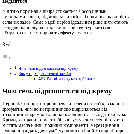
Поділитися
У літню пору наша шкіра стикається з особливими
викликами: спека, підвищена вологість і надмірна активність
сальних залоз. Саме в цей період ідеальним рішенням стають
гелі для обличчя, що завдяки легкій текстурі миттєво
вбираються і не створюють ефекту «маски».
Зміст
Чим гель відрізняється від крему
Кому підходять гелеві засоби
Раніші записи у категорії Статті
Чим гель відрізняється від крему
Перш ніж говорити про переваги гелевих засобів, важливо
зрозуміти, чим вони принципово відрізняються від
традиційних кремів. Головна особливість – склад і текстура.
Креми, як правило, мають більш густу консистенцію, часто
містять масла й інші поживні компоненти. Через це вони
чудово підходять для сухої, чутливої шкіри й холодної пори