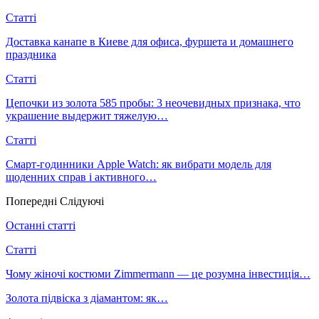
Статті
Доставка канапе в Киеве для офиса, фуршета и домашнего
праздника
Статті
Цепочки из золота 585 пробы: 3 неочевидных признака, что
украшение выдержит тяжелую…
Статті
Смарт-годинники Apple Watch: як вибрати модель для
щоденних справ і активного…
Попередні
Слідуючі
Останні статті
Статті
Чому жіночі костюми Zimmermann — це розумна інвестиція…
Золота підвіска з діамантом: як…