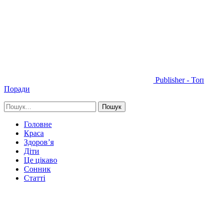
Publisher - Топ
Поради
Головне
Краса
Здоров’я
Діти
Це цікаво
Сонник
Статті