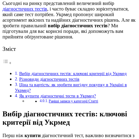
Сьогодні на ринку представлений величезний
вибір
діагностичних тестів
, і часто буває складно зорієнтуватися,
який саме тест потрібен. Укрмед пропонує широкий
асортимент якісних та надійних діагностичних рішень. Але як
зробити правильний
вибір діагностичних тестів
? Ми
підготували для вас корисні поради, які допоможуть вам
прийняти обґрунтоване рішення.
Зміст
Вибір діагностичних тестів: ключові критерії від Укрмед
Різновиди діагностичних тестів
Ціна та вартість: як зробити вигідну покупку в Україні в
Укрмед?
Як купити діагностичні тести в Укрмед?
Раніші записи у категорії Статті
Вибір діагностичних тестів: ключові
критерії від Укрмед
Перш ніж
купити
діагностичний тест, важливо визначитися з