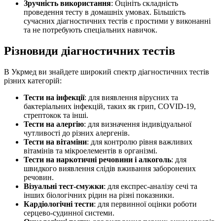
Зручність
використання
: Оцініть складність
проведення тесту в домашніх умовах. Більшість
сучасних діагностичних тестів є простими у виконанні
та не потребують спеціальних навичок.
Різновиди діагностичних тестів
В Укрмед ви знайдете широкий спектр діагностичних тестів
різних категорій:
Тести на інфекції
: для виявлення вірусних та
бактеріальних інфекцій, таких як грип, COVID-19,
стрептокок та інші.
Тести
на алергію
: для визначення індивідуальної
чутливості до різних алергенів.
Тести
на вітаміни
: для контролю рівня важливих
вітамінів та мікроелементів в організмі.
Тести
на наркотичні речовини і алкоголь
: для
швидкого виявлення слідів вживання заборонених
речовин.
Візуальні
тест-смужки
: для експрес-аналізу сечі та
інших біологічних рідин на різні показники.
Кардіологічні
тести
: для первинної оцінки роботи
серцево-судинної системи.