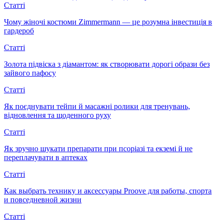
Статті
Чому жіночі костюми Zimmermann — це розумна інвестиція в
гардероб
Статті
Золота підвіска з діамантом: як створювати дорогі образи без
зайвого пафосу
Статті
Як поєднувати тейпи й масажні ролики для тренувань,
відновлення та щоденного руху
Статті
Як зручно шукати препарати при псоріазі та екземі й не
переплачувати в аптеках
Статті
Как выбрать технику и аксессуары Proove для работы, спорта
и повседневной жизни
Статті