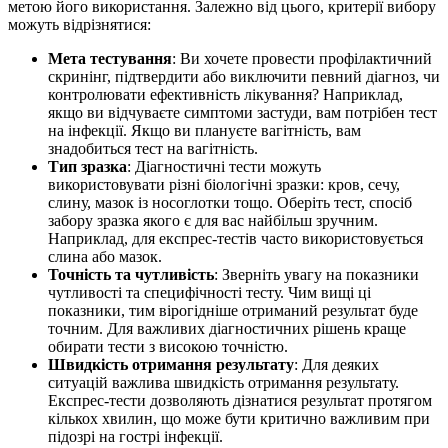
метою його використання. Залежно від цього, критерії вибору
можуть відрізнятися:
Мета тестування
: Ви хочете провести профілактичний
скринінг, підтвердити або виключити певний діагноз, чи
контролювати ефективність лікування? Наприклад,
якщо ви відчуваєте симптоми застуди, вам потрібен тест
на інфекції. Якщо ви плануєте вагітність, вам
знадобиться тест на вагітність.
Тип
зразка
: Діагностичні тести можуть
використовувати різні біологічні зразки: кров, сечу,
слину, мазок із носоглотки тощо. Оберіть тест, спосіб
забору зразка якого є для вас найбільш зручним.
Наприклад, для експрес-тестів часто використовується
слина або мазок.
Точність
та чутливість
: Зверніть увагу на показники
чутливості та специфічності тесту. Чим вищі ці
показники, тим вірогідніше отриманий результат буде
точним. Для важливих діагностичних рішень краще
обирати тести з високою точністю.
Швидкість
отримання результату
: Для деяких
ситуацій важлива швидкість отримання результату.
Експрес-тести дозволяють дізнатися результат протягом
кількох хвилин, що може бути критично важливим при
підозрі на гострі інфекції.