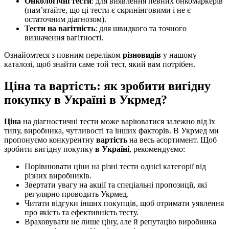
Онкологічні
тести
: для виявлення певних онкомаркерів
(пам’ятайте, що ці тести є скринінговими і не є
остаточним діагнозом).
Тести
на вагітність
: для швидкого та точного
визначення вагітності.
Ознайомтеся з повним переліком
різновидів
у нашому
каталозі, щоб знайти саме той тест, який вам потрібен.
Ціна та вартість: як зробити вигідну
покупку в Україні в Укрмед?
Ціна
на діагностичні тести може варіюватися залежно від їх
типу, виробника, чутливості та інших факторів. В Укрмед ми
пропонуємо конкурентну
вартість
на весь асортимент. Щоб
зробити вигідну покупку
в Україні
, рекомендуємо:
Порівнювати ціни на різні тести однієї категорії від
різних виробників.
Звертати увагу на акції та спеціальні пропозиції, які
регулярно проводить Укрмед.
Читати відгуки інших покупців, щоб отримати уявлення
про якість та ефективність тесту.
Враховувати не лише ціну, але й репутацію виробника