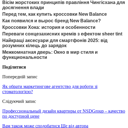
Вісім жорстоких принципів правління Чингісхана для
досягнення влади
Перед тем, как купить кроссовки New Balance
Как появился и вырос бренд New Balance?
Кроссовки Хока: история и особенности
Переваги сонцезахисних кремів з ефектом sheer tint
Найкращі аксесуари для смартфонів 2025: від
розумних кілець до зарядок
Межкомнатная дверь: Окно в мир стиля и
функциональности
Поділитися
Попередній запис
Як обрати маркетингове агентство для роботи зі
стоматологією?
Слідуючий запис
Профессиональный дизайн квартиры от NSDGroup – качество
по доступной цене
Вам також може сподобатися
Ще від автора