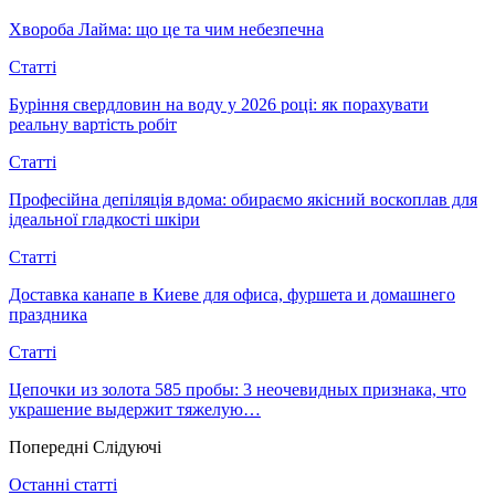
Хвороба Лайма: що це та чим небезпечна
Статті
Буріння свердловин на воду у 2026 році: як порахувати
реальну вартість робіт
Статті
Професійна депіляція вдома: обираємо якісний воскоплав для
ідеальної гладкості шкіри
Статті
Доставка канапе в Киеве для офиса, фуршета и домашнего
праздника
Статті
Цепочки из золота 585 пробы: 3 неочевидных признака, что
украшение выдержит тяжелую…
Попередні
Слідуючі
Останні статті