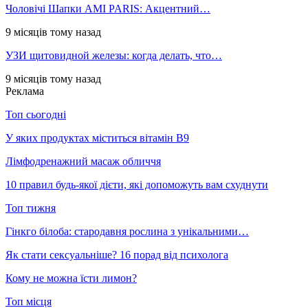
Чоловічі Шапки AMI PARIS: Акцентний…
9 місяців тому назад
УЗИ щитовидной железы: когда делать, что…
9 місяців тому назад
Реклама
Топ сьогодні
У яких продуктах міститься вітамін В9
Лімфодренажний масаж обличчя
10 правил будь-якої дієти, які допоможуть вам схуднути
Топ тижня
Гінкго білоба: стародавня рослина з унікальними…
Як стати сексуальніше? 16 порад від психолога
Кому не можна їсти лимон?
Топ місця