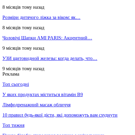
8 місяців тому назад
Розміри дитячого ліжка за віком: як…
8 місяців тому назад
Чоловічі Шапки AMI PARIS: Акцентний…
9 місяців тому назад
УЗИ щитовидной железы: когда делать, что…
9 місяців тому назад
Реклама
Топ сьогодні
У яких продуктах міститься вітамін В9
Лімфодренажний масаж обличчя
10 правил будь-якої дієти, які допоможуть вам схуднути
Топ тижня