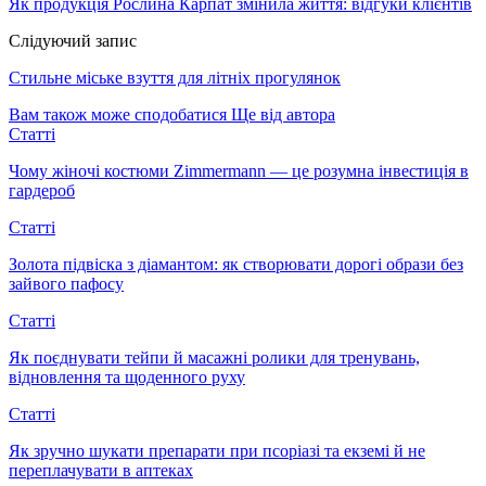
Як продукція Рослина Карпат змінила життя: відгуки клієнтів
Слідуючий запис
Стильне міське взуття для літніх прогулянок
Вам також може сподобатися
Ще від автора
Статті
Чому жіночі костюми Zimmermann — це розумна інвестиція в
гардероб
Статті
Золота підвіска з діамантом: як створювати дорогі образи без
зайвого пафосу
Статті
Як поєднувати тейпи й масажні ролики для тренувань,
відновлення та щоденного руху
Статті
Як зручно шукати препарати при псоріазі та екземі й не
переплачувати в аптеках