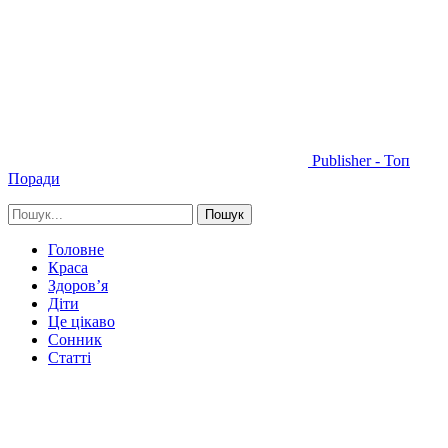
Publisher - Топ
Поради
Головне
Краса
Здоров’я
Діти
Це цікаво
Сонник
Статті