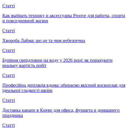
Статті
Как выбрать технику и аксессуары Proove для работы, спорта
и повседневной жизни
Статті
Хвороба Лайма: що це та чим небезпечна
Статті
Буріння свердловин на воду у 2026 році: як порахувати
реальну вартість робіт
Статті
Професійна депіляція вдома: обираємо якісний воскоплав для
ідеальної гладкості шкіри
Статті
Доставка канапе в Киеве для офиса, фуршета и домашнего
праздника
Статті