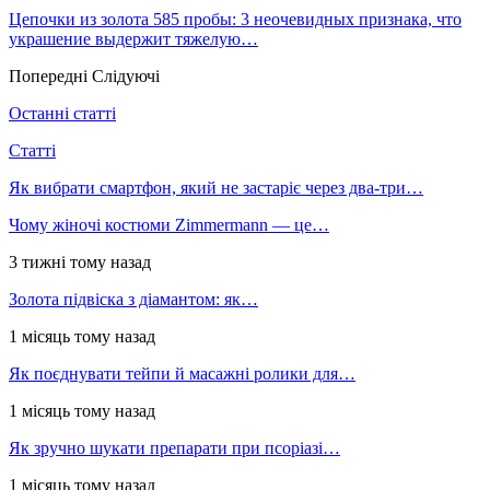
Цепочки из золота 585 пробы: 3 неочевидных признака, что
украшение выдержит тяжелую…
Попередні
Слідуючі
Останні статті
Статті
Як вибрати смартфон, який не застаріє через два-три…
Чому жіночі костюми Zimmermann — це…
3 тижні тому назад
Золота підвіска з діамантом: як…
1 місяць тому назад
Як поєднувати тейпи й масажні ролики для…
1 місяць тому назад
Як зручно шукати препарати при псоріазі…
1 місяць тому назад