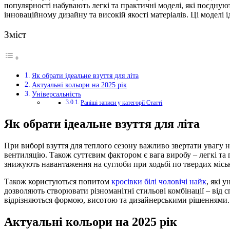
популярності набувають легкі та практичні моделі, які поєднуют
інноваційному дизайну та високій якості матеріалів. Ці модел
Зміст
Як обрати ідеальне взуття для літа
Актуальні кольори на 2025 рік
Універсальність
Раніші записи у категорії Статті
Як обрати ідеальне взуття для літа
При виборі взуття для теплого сезону важливо звертати увагу 
вентиляцію. Також суттєвим фактором є вага виробу – легкі та
знижують навантаження на суглоби при ходьбі по твердих місь
Також користуються попитом
кросівки білі чоловічі найк
, які 
дозволяють створювати різноманітні стильові комбінації – ві
відрізняються формою, висотою та дизайнерськими рішеннями.
Актуальні кольори на 2025 рік