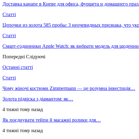
Доставка канапе в Киеве для офиса, фуршета и домашнего пра
Статті
Цепочки из золота 585 пробы: 3 неочевидных признака, что 
Статті
Смарт-годинники Apple Watch: як вибрати модель для щоденни
Попередні
Слідуючі
Останні статті
Статті
Чому жіночі костюми Zimmermann — це розумна інвестиція…
Золота підвіска з діамантом: як…
4 тижні тому назад
Як поєднувати тейпи й масажні ролики для…
4 тижні тому назад