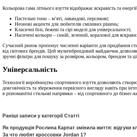
Кольорова гама літнього взуття відображає яскравість та енергій
Пастельні тони – м’яті, лавандові, персикові;
Неонові акценти для любителів сміливих рішень;
Класичні білі, бежеві та сірі моделі для універсальності;
Насичені кольори – синій, зелений, коралової для яскравих
Сучасний ринок пропонує численні варіанти для придбання сти
від світових брендів. Цей мультибрендовий майданчик дозволя
зручні фільтри для пошуку за розміром, кольором, брендом та 
Універсальність
Технології виробництва спортивного взуття дозволяють створюва
довговічність та збереження первісного вигляду навіть при і
в різноманітні стильові напрямки – від спортивного до бізнес-
Раніші записи у категорії Статті
Як продукція Рослина Карпат змінила життя: відгуки кл
За что любят кроссовки Jordan 1?