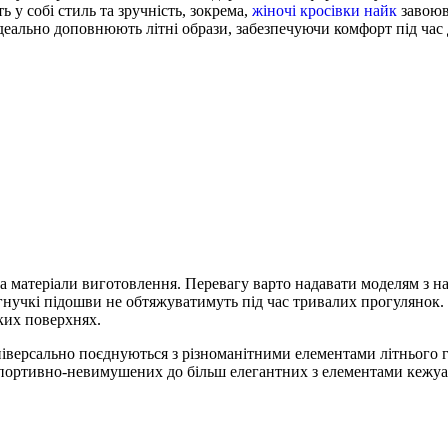
ь у собі стиль та зручність, зокрема,
жіночі кросівки найк
завоюв
і ідеально доповнюють літні образи, забезпечуючи комфорт під ч
на матеріали виготовлення. Перевагу варто надавати моделям з 
 гнучкі підошви не обтяжуватимуть під час тривалих прогулянок.
ких поверхнях.
універсально поєднуються з різноманітними елементами літнього г
д спортивно-невимушених до більш елегантних з елементами кеж