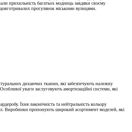
али прихильність багатьох модниць завдяки своєму
ас довготривалих прогулянок міськими вулицями.
натуральних дихаючих тканин, які забезпечують належну
 Особливої уваги заслуговують амортизаційні системи, які
ардеробу. Їхня лаконічність та нейтральність кольору
уал. Виробники пропонують широкий асортимент моделей, які