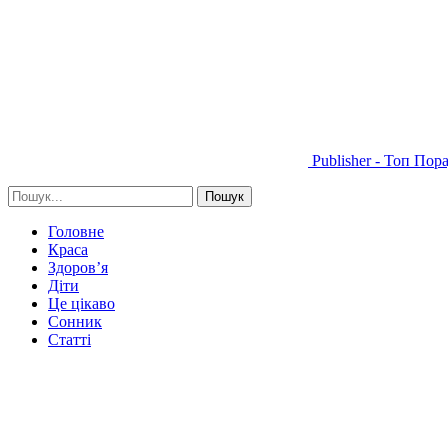
Publisher - Топ Пор
Головне
Краса
Здоров’я
Діти
Це цікаво
Сонник
Статті