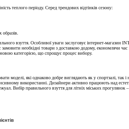
ність теплого періоду. Серед трендових відтінків сезону:
 образів.
льного взуття. Особливої уваги заслуговує інтернет-магазин I
є замовити необхідні товари з доставкою додому, економлячи ча
ціновою категорією, що спрощує процес вибору.
ти моделі, які однаково добре виглядають як у спортзалі, так і 
нтенсивному використанні. Дизайнери активно працюють над есте
кежуал. Вибір правильного взуття для літніх міських прогулянок 
ієнтів