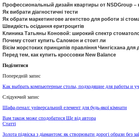
Профессиональный дизайн квартиры от NSDGroup – к
Як вибрати діагностичні тести
Як обрати маркетингове агентство для роботи зі стом
Швидкість осідання еритроцитів
Клиника Татьяны Коновой: широкий спектр стоматоло
Почему стоит купить Саломон и стоит ли
Вісім жорстоких принципів правління Чингісхана для
Перед тем, как купить кроссовки New Balance
Поділитися
Попередній запис
Как выбрать компьютерные столы, подходящие для работы и у
Слідуючий запис
Шафа-пенал: універсальний елемент для будь-якої кімнати
Вам також може сподобатися
Ще від автора
Статті
Золота підвіска з діамантом: як створювати дорогі образи без з