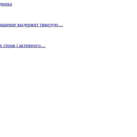
здника
украшение выдержит тяжелую…
х справ і активного…