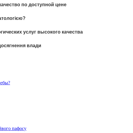
ачество по доступной цене
атологією?
гических услуг высокого качества
 досягнення влади
чебы?
айвого пафосу