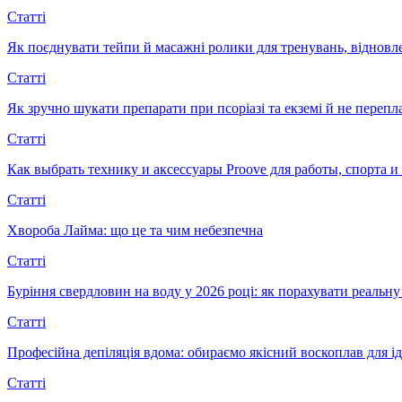
Статті
Як поєднувати тейпи й масажні ролики для тренувань, відновл
Статті
Як зручно шукати препарати при псоріазі та екземі й не перепл
Статті
Как выбрать технику и аксессуары Proove для работы, спорта 
Статті
Хвороба Лайма: що це та чим небезпечна
Статті
Буріння свердловин на воду у 2026 році: як порахувати реальну 
Статті
Професійна депіляція вдома: обираємо якісний воскоплав для ід
Статті