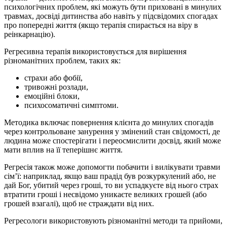
психологічних проблем, які можуть бути приховані в минулих
травмах, досвіді дитинства або навіть у підсвідомих спогадах
про попередні життя (якщо терапія спирається на віру в
реінкарнацію).
Регресивна терапія використовується для вирішення
різноманітних проблем, таких як:
страхи або фобії,
тривожні розлади,
емоційні блоки,
психосоматичні симптоми.
Методика включає повернення клієнта до минулих спогадів
через контрольоване занурення у змінений стан свідомості, де
людина може спостерігати і переосмислити досвід, який може
мати вплив на її теперішнє життя.
Регресія також може допомогти побачити і вилікувати травми
сім’ї: наприклад, якщо ваш прадід був розкуркулений або, не
дай Бог, убитий через гроші, то ви успадкуєте від нього страх
втратити гроші і несвідомо уникаєте великих грошей (або
грошей взагалі), щоб не страждати від них.
Регресологи використовують різноманітні методи та прийоми,