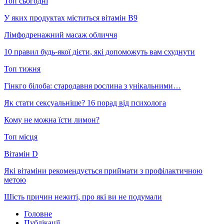
Топ сьогодні
У яких продуктах міститься вітамін В9
Лімфодренажний масаж обличчя
10 правил будь-якої дієти, які допоможуть вам схуднути
Топ тижня
Гінкго білоба: стародавня рослина з унікальними…
Як стати сексуальніше? 16 порад від психолога
Кому не можна їсти лимон?
Топ місця
Вітамін D
Які вітаміни рекомендується приймати з профілактичною
метою
Шість причин нежиті, про які ви не подумали
Головне
Публікації