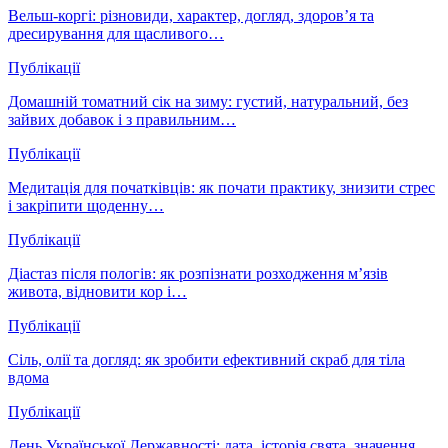
Вельш-коргі: різновиди, характер, догляд, здоров’я та
дресирування для щасливого…
Публікації
Домашній томатний сік на зиму: густий, натуральний, без
зайвих добавок і з правильним…
Публікації
Медитація для початківців: як почати практику, знизити стрес
і закріпити щоденну…
Публікації
Діастаз після пологів: як розпізнати розходження м’язів
живота, відновити кор і…
Публікації
Сіль, олії та догляд: як зробити ефективний скраб для тіла
вдома
Публікації
День Української Державності: дата, історія свята, значення,