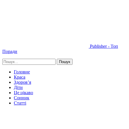
Publisher - Топ
Поради
Головне
Краса
Здоров’я
Діти
Це цікаво
Сонник
Статті