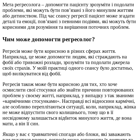
Мета регресолога – допомогти пацієнту зрозуміти і подолати
проблеми, які можуть бути пов’язані з його минулим життям
або дитинством. Під час сеансу регресії пацієнт може згадати
деталі та емоції, пов’язані з певними подіями, які можуть бути
корисними для розуміння та вирішення поточних проблем.
Чим може допомогти регресолог?
Регресія може бути корисною в різних сферах життя.
Наприклад, це може допомогти людям, які страждають на
фобії або тривожні розлади, зрозуміти та подолати джерела
своїх страхів. У моїй практиці одного сеансу було достатньо,
щоб вилікуватися від фобії.
Регресія також може бути корисною для тих, хто хоче
осмислити свої стосунки або знайти причини повторюваних
проблем у своєму житті, наприклад, у випадку з так званими
«кармічними стосунками». Насправді всі відносини кармічні,
але особливо переплітаються ситуації, коли, наприклад, жінка
не може відпустити свого колишнього, тому що в її
несвідомому залишається відбиток минулого життя, де вона
мати, а він її син.
Якщо у вас є травматичні спогади або блоки, які заважають
вам рухатися вперед, регресія може допомогти їх виявити та