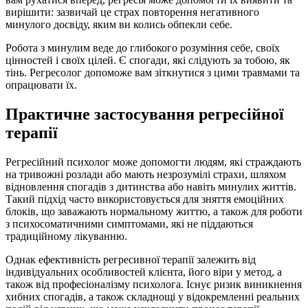
вирішити: зазвичай це страх повторення негативного
минулого досвіду, яким ви колись обпекли себе.
Робота з минулим веде до глибокого розуміння себе, своїх
цінностей і своїх цілей. Є спогади, які слідують за тобою, як
тінь. Регресолог допоможе вам зіткнутися з цими травмами та
опрацювати їх.
Практичне застосування регресійної
терапії
Регресійний психолог може допомогти людям, які страждають
на тривожні розлади або мають незрозумілі страхи, шляхом
відновлення спогадів з дитинства або навіть минулих життів.
Такий підхід часто використовується для зняття емоційних
блоків, що заважають нормальному життю, а також для роботи
з психосоматичними симптомами, які не піддаються
традиційному лікуванню.
Однак ефективність регресивної терапії залежить від
індивідуальних особливостей клієнта, його віри у метод, а
також від професіоналізму психолога. Існує ризик виникнення
хибних спогадів, а також складнощі у відокремленні реальних