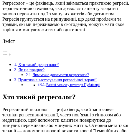
Регресолог – це фахівець, який займається практикою регресії,
терапевтичною технікою, яка дозволяє пацієнту згадати і
заново пережити події з минулих життів або дитинства.
Регресія ґрунтується на припущенні, що деякі проблеми та
травми, які ми переживаємо в сьогоденні, можуть мати своє
коріння в минулих життях або дитинстві.
Зміст
Хто такий регресолог?
Як це працює?
Чим може допомогти регресолог?
Практичне застосування регресійної терапії
Раніші записи у категорії Публікації
Хто такий регресолог?
Регресивний психолог — це фахівець, який застосовує
техніки регресивної терапії, часто пов’язані з гіпнозом або
медитацією, щоб допомогти клієнтам повернутися до
минулих переживань або минулих життів. Основна мета такої
терапії — допомогти людині виявити корені її емоційних або