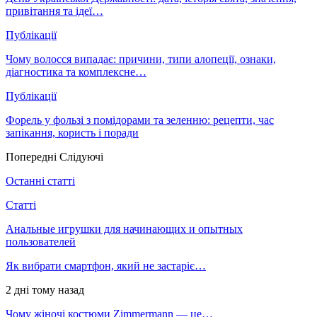
привітання та ідеї…
Публікації
Чому волосся випадає: причини, типи алопеції, ознаки,
діагностика та комплексне…
Публікації
Форель у фользі з помідорами та зеленню: рецепти, час
запікання, користь і поради
Попередні
Слідуючі
Останні статті
Статті
Анальные игрушки для начинающих и опытных
пользователей
Як вибрати смартфон, який не застаріє…
2 дні тому назад
Чому жіночі костюми Zimmermann — це…