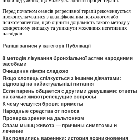
подій від уявних, що може ускладнити процес терапії.
Перед початком сеансів регресивної терапії рекомендується
проконсультуватися з кваліфікованим психологом або
психотерапевтом, щоб оцінити доцільність такого методу у
конкретному випадку та уникнути можливих негативних
наслідків.
Раніші записи у категорії Публікації
8 методів лікування бронхіальної астми народними
засобами
Очищення лімфи сладкою
Якщо хлопець спілкується з іншими дівчатами:
відповіді на найактуальніші питання
Если парень общается с другими девушками: ответы
на самые животрепещущие вопросы
К чему чешутся брови: приметы
Народные средства от поноса
Проверка зрения на дальтонизм
Спазм мышц живота — причины симптомы и
лечение
Как появились вареники: история возникновения