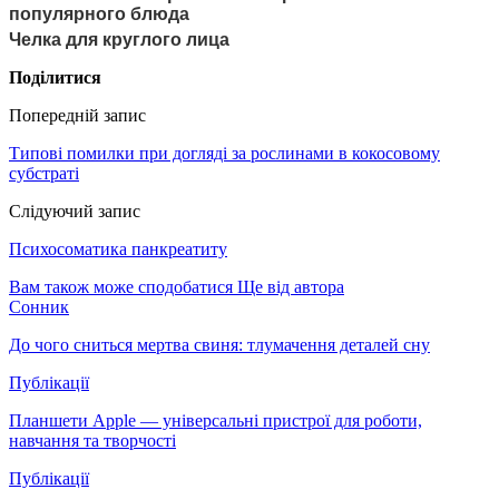
популярного блюда
Челка для круглого лица
Поділитися
Попередній запис
Типові помилки при догляді за рослинами в кокосовому
субстраті
Слідуючий запис
Психосоматика панкреатиту
Вам також може сподобатися
Ще від автора
Сонник
До чого сниться мертва свиня: тлумачення деталей сну
Публікації
Планшети Apple — універсальні пристрої для роботи,
навчання та творчості
Публікації