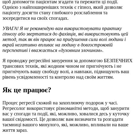
щоб допомогти пацієнтам згадати та пережити ці події.
Однією з найпоширеніших технік є гіпноз, який дозволяє
пацієнту досягти стану глибокого розслаблення та
зосередитися на своїх спогадах.
УВАГА! Я не рекомендую вам використовувати практику
гіпнозу або звертатися до фахівців, які використовують цей
метод, так як він працює на придушення сили волі людини і
вкрай негативно впливає на людину в довгостроковій
перспективі і вважається «духовним злочином».
Я проводжу регресійні занурення за допомогою БЕЗПЕЧНИХ
трансових технік, які жодним чином не пригнічують і не
пригнічують вашу свободу волі, а навпаки, підвищують ваш
рівень усвідомленості та контролю над своїм життям.
Як це працює?
Процес регресії схожий на захоплюючу подорож у часі.
Регресолог використовує різноманітні методи, щоб занурити
вас у спогади та події, які, можливо, ховалися десь у куточку
вашої свідомості. Це дозволяє вам визначити та розгадати
таємниці вашого минулого, які, можливо, впливали на ваше
життя зараз.