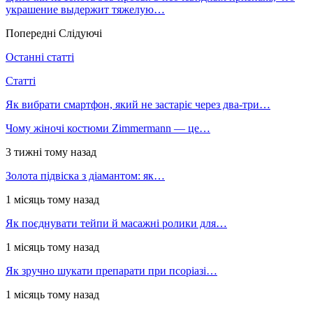
украшение выдержит тяжелую…
Попередні
Слідуючі
Останні статті
Статті
Як вибрати смартфон, який не застаріє через два-три…
Чому жіночі костюми Zimmermann — це…
3 тижні тому назад
Золота підвіска з діамантом: як…
1 місяць тому назад
Як поєднувати тейпи й масажні ролики для…
1 місяць тому назад
Як зручно шукати препарати при псоріазі…
1 місяць тому назад