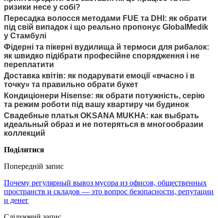
ризики несе у собі?
Пересадка волосся методами FUE та DHI: як обрати
під свій випадок і що реально пропонує GlobalMedik
у Стамбулі
Фідерні та пікерні вудилища й термоси для рибалок:
як швидко підібрати професійне спорядження і не
переплатити
Доставка квітів: як подарувати емоції «вчасно і в
точку» та правильно обрати букет
Кондиціонери Hisense: як обрати потужність, серію
та режим роботи під вашу квартиру чи будинок
Свадебные платья OKSANA MUKHA: как выбрать
идеальный образ и не потеряться в многообразии
коллекций
Поділитися
Попередній запис
Почему регулярный вывоз мусора из офисов, общественных
пространств и складов — это вопрос безопасности, репутации
и денег
Слідуючий запис