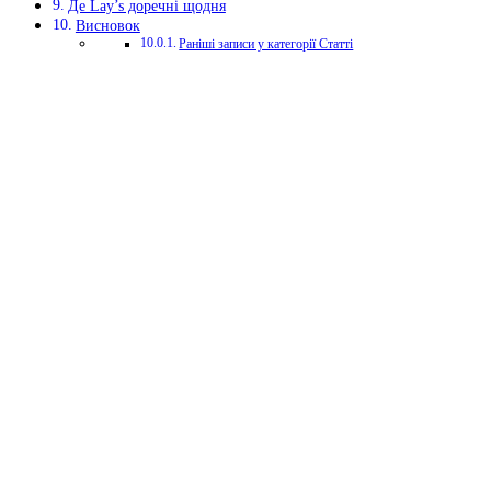
Де Lay’s доречні щодня
Висновок
Раніші записи у категорії Статті