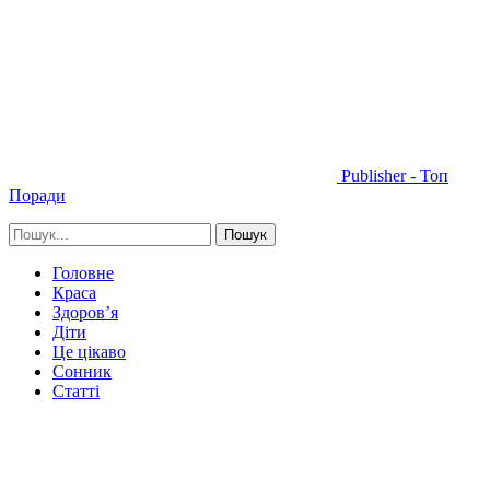
Publisher - Топ
Поради
Головне
Краса
Здоров’я
Діти
Це цікаво
Сонник
Статті