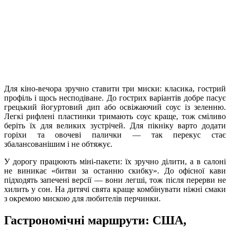
Для кіно-вечора зручно ставити три миски: класика, гострий
профіль і щось несподіване. До гострих варіантів добре пасує
грецький йогуртовий дип або освіжаючий соус із зеленню.
Легкі рифлені пластинки тримають соус краще, тож сміливо
беріть їх для великих зустрічей. Для пікніку варто додати
горіхи та овочеві палички — так перекус стає
збалансованішим і не обтяжує.
У дорогу працюють міні-пакети: їх зручно ділити, а в салоні
не виникає «битви за останню скибку». До офісної кави
підходять запечені версії — вони легші, тож після перерви не
хилить у сон. На дитячі свята краще комбінувати ніжні смаки
з окремою мискою для любителів перчинки.
Гастрономічні маршрути: США,