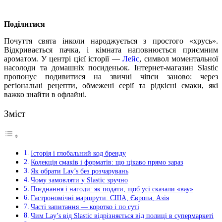
Поділитися
Почуття свята інколи народжується з простого «хрусь».
Відкривається пачка, і кімната наповнюється приємним
ароматом. У центрі цієї історії —
Лейс
, символ моментальної
насолоди та домашніх посиденьок. Інтернет-магазин Slastic
пропонує подивитися на звичні чіпси заново: через
регіональні рецепти, обмежені серії та рідкісні смаки, які
важко знайти в офлайні.
Зміст
Історія і глобальний код бренду
Колекція смаків і форматів: що цікаво прямо зараз
Як обрати Lay’s без розчарувань
Чому замовляти у Slastic зручно
Поєднання і нагоди: як подати, щоб усі сказали «вау»
Гастрономічні маршрути: США, Європа, Азія
Часті запитання — коротко і по суті
Чим Lay’s від Slastic відрізняється від полиці в супермаркеті