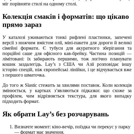
міг порівняти стилі на одному столі.
Колекція смаків і форматів: що цікаво
прямо зараз
У каталозі уживаються тонкі рифлені пластинки, запечені
версії з нижчим вмістом олії, міні-пакети для дороги й великі
сімейні формати. Є тубуси для акуратного зберігання та
порційні саше для офісного кав-брейку. Частина позицій —
лімітовані: їх забирають першими, тож логічно планувати
кошик заздалегідь. Lay’s з США чи Азії розповідає іншу
історію спецій, ніж європейські лінійки, і це відчувається вже
з першого шматочка.
До того ж Slastic стежить за хвилями поставок. Коли колекція
змінюється, у картках з’являються підказки: що схоже за
профілем, чим відрізняється текстура, для якого випадку
підходить формат.
Як обрати Lay’s без розчарувань
Визначте момент: кіно-вечір, поїздка чи перекус у парку
— формат має значення.