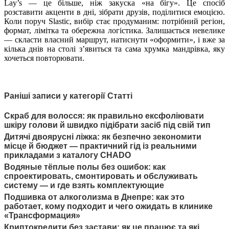
Lay’s — це більше, ніж закуска «на бігу». Це спосіб
розставити акценти в дні, зібрати друзів, поділитися емоцією.
Коли поруч Slastic, вибір стає продуманим: потрібний регіон,
формат, лімітка та обережна логістика. Залишається невелике
— скласти власний маршрут, натиснути «оформити», і вже за
кілька днів на столі з’явиться та сама хрумка мандрівка, яку
хочеться повторювати.
Раніші записи у категорії Статті
Скраб для волосся: як правильно ексфоліювати
шкіру голови й швидко підібрати засіб під свій тип
Дитячі двоярусні ліжка: як безпечно зекономити
місце й бюджет — практичний гід із реальними
прикладами з каталогу CHADO
Водяные тёплые полы без ошибок: как
спроектировать, смонтировать и обслуживать
систему — и где взять комплектующие
Подшивка от алкоголизма в Днепре: как это
работает, кому подходит и чего ожидать в клинике
«Трансформация»
Криптокредити без застави: як це працює та які