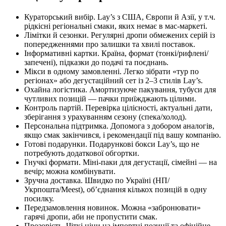
Кураторський вибір. Lay’s з США, Європи й Азії, у т.ч.
рідкісні регіональні смаки, яких немає в мас-маркеті.
Лімітки й сезонки. Регулярні дропи обмежених серій із
попередженнями про залишки та хвилі поставок.
Інформативні картки. Країна, формат (тонкі/рифлені/
запечені), підказки до подачі та поєднань.
Мікси в одному замовленні. Легко зібрати «тур по
регіонах» або дегустаційний сет із 2–3 стилів Lay’s.
Охайна логістика. Амортизуюче пакування, тубуси для
чутливих позицій — пачки приїжджають цілими.
Контроль партій. Перевірка цілісності, актуальні дати,
зберігання з урахуванням сезону (спека/холод).
Персональна підтримка. Допомога з добором аналогів,
якщо смак закінчився, і рекомендації під вашу компанію.
Готові подарунки. Подарункові бокси Lay’s, що не
потребують додаткової обгортки.
Гнучкі формати. Міні-паки для дегустації, сімейні — на
вечір; можна комбінувати.
Зручна доставка. Швидко по Україні (НП/
Укрпошта/Meest), об’єднання кількох позицій в одну
посилку.
Передзамовлення новинок. Можна «забронювати»
гарячі дропи, аби не пропустити смак.
Прозорість. Чіткі ціни на імпортні позиції та офіційне