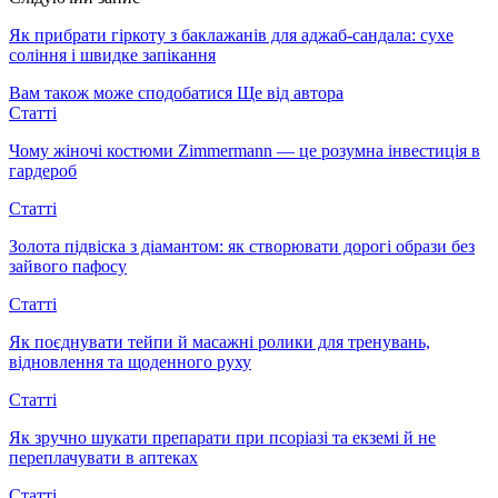
Як прибрати гіркоту з баклажанів для аджаб-сандала: сухе
соління і швидке запікання
Вам також може сподобатися
Ще від автора
Статті
Чому жіночі костюми Zimmermann — це розумна інвестиція в
гардероб
Статті
Золота підвіска з діамантом: як створювати дорогі образи без
зайвого пафосу
Статті
Як поєднувати тейпи й масажні ролики для тренувань,
відновлення та щоденного руху
Статті
Як зручно шукати препарати при псоріазі та екземі й не
переплачувати в аптеках
Статті