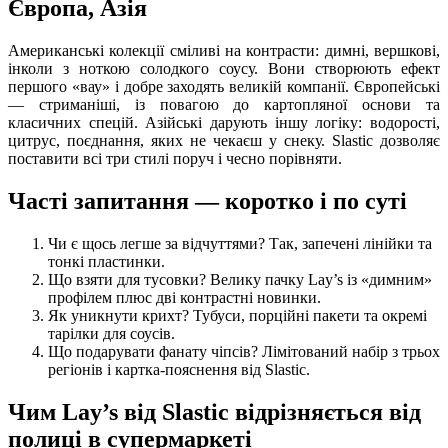
Європа, Азія
Американські колекції сміливі на контрасти: димні, вершкові,
інколи з ноткою солодкого соусу. Вони створюють ефект
першого «вау» і добре заходять великій компанії. Європейські
— стриманіші, із повагою до картопляної основи та
класичних спецій. Азійські дарують іншу логіку: водорості,
цитрус, поєднання, яких не чекаєш у снеку. Slastic дозволяє
поставити всі три стилі поруч і чесно порівняти.
Часті запитання — коротко і по суті
Чи є щось легше за відчуттями? Так, запечені лінійки та
тонкі пластинки.
Що взяти для тусовки? Велику пачку Lay’s із «димним»
профілем плюс дві контрастні новинки.
Як уникнути крихт? Тубуси, порційні пакети та окремі
тарілки для соусів.
Що подарувати фанату чіпсів? Лімітований набір з трьох
регіонів і картка-пояснення від Slastic.
Чим Lay’s від Slastic відрізняється від
полиці в супермаркеті