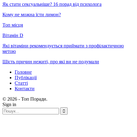
Як стати сексуальніше? 16 порад від психолога
Кому не можна їсти лимон?
Топ місця
Вітамін D
Які вітаміни рекомендується приймати з профілактичною
метою
Шість причин нежиті, про які ви не подумали
Головне
Публікації
Статті
Контакти
© 2026 - Топ Поради.
Sign in