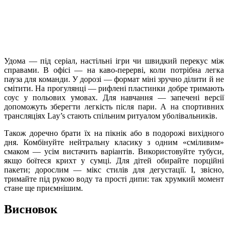
Удома — під серіал, настільні ігри чи швидкий перекус між
справами. В офісі — на каво-перерві, коли потрібна легка
пауза для команди. У дорозі — формат міні зручно ділити й не
смітити. На прогулянці — рифлені пластинки добре тримають
соус у польових умовах. Для навчання — запечені версії
допоможуть зберегти легкість після пари. А на спортивних
трансляціях Lay’s стають спільним ритуалом уболівальників.
Також доречно брати їх на пікнік або в подорожі вихідного
дня. Комбінуйте нейтральну класику з одним «сміливим»
смаком — усім вистачить варіантів. Використовуйте тубуси,
якщо боїтеся крихт у сумці. Для дітей обирайте порційні
пакети; дорослим — мікс стилів для дегустації. І, звісно,
тримайте під рукою воду та прості дипи: так хрумкий момент
стане ще приємнішим.
Висновок