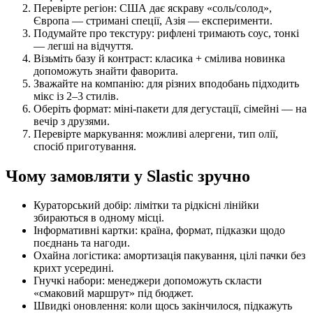
Перевірте регіон: США дає яскраву «соль/солод»,
Європа — стримані спеції, Азія — експерименти.
Подумайте про текстуру: рифлені тримають соус, тонкі
— легші на відчуття.
Візьміть базу й контраст: класика + смілива новинка
допоможуть знайти фаворита.
Зважайте на компанію: для різних вподобань підходить
мікс із 2–3 стилів.
Оберіть формат: міні-пакети для дегустації, сімейні — на
вечір з друзями.
Перевірте маркування: можливі алергени, тип олії,
спосіб приготування.
Чому замовляти у Slastic зручно
Кураторський добір: лімітки та рідкісні лінійки
збираються в одному місці.
Інформативні картки: країна, формат, підказки щодо
поєднань та нагоди.
Охайна логістика: амортизація пакування, цілі пачки без
крихт усередині.
Гнучкі набори: менеджери допоможуть скласти
«смаковий маршрут» під бюджет.
Швидкі оновлення: коли щось закінчилося, підкажуть