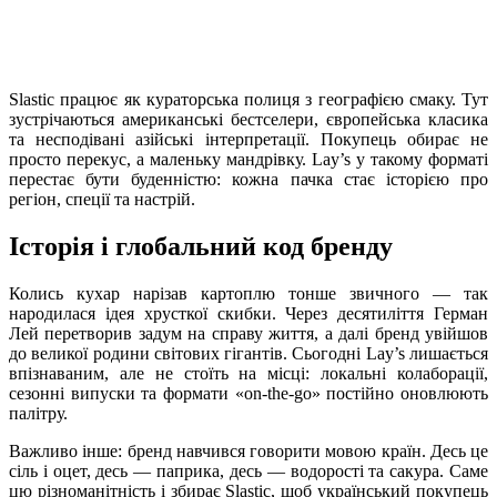
Slastic працює як кураторська полиця з географією смаку. Тут
зустрічаються американські бестселери, європейська класика
та несподівані азійські інтерпретації. Покупець обирає не
просто перекус, а маленьку мандрівку. Lay’s у такому форматі
перестає бути буденністю: кожна пачка стає історією про
регіон, спеції та настрій.
Історія і глобальний код бренду
Колись кухар нарізав картоплю тонше звичного — так
народилася ідея хрусткої скибки. Через десятиліття Герман
Лей перетворив задум на справу життя, а далі бренд увійшов
до великої родини світових гігантів. Сьогодні Lay’s лишається
впізнаваним, але не стоїть на місці: локальні колаборації,
сезонні випуски та формати «on-the-go» постійно оновлюють
палітру.
Важливо інше: бренд навчився говорити мовою країн. Десь це
сіль і оцет, десь — паприка, десь — водорості та сакура. Саме
цю різноманітність і збирає Slastic, щоб український покупець