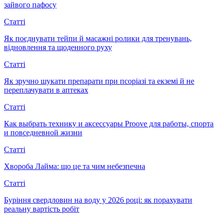
зайвого пафосу
Статті
Як поєднувати тейпи й масажні ролики для тренувань,
відновлення та щоденного руху
Статті
Як зручно шукати препарати при псоріазі та екземі й не
переплачувати в аптеках
Статті
Как выбрать технику и аксессуары Proove для работы, спорта
и повседневной жизни
Статті
Хвороба Лайма: що це та чим небезпечна
Статті
Буріння свердловин на воду у 2026 році: як порахувати
реальну вартість робіт