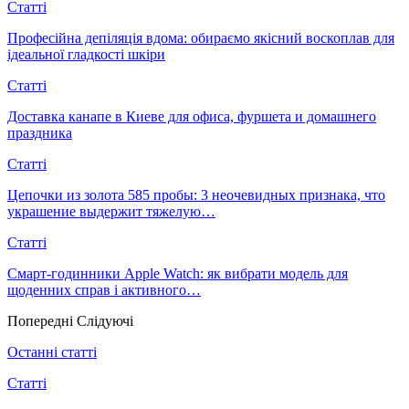
Статті
Професійна депіляція вдома: обираємо якісний воскоплав для
ідеальної гладкості шкіри
Статті
Доставка канапе в Киеве для офиса, фуршета и домашнего
праздника
Статті
Цепочки из золота 585 пробы: 3 неочевидных признака, что
украшение выдержит тяжелую…
Статті
Смарт-годинники Apple Watch: як вибрати модель для
щоденних справ і активного…
Попередні
Слідуючі
Останні статті
Статті