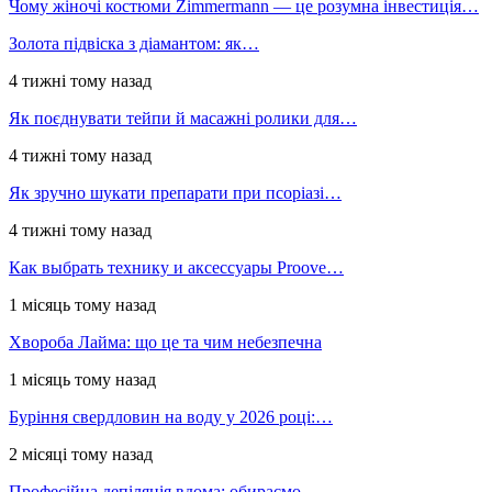
Чому жіночі костюми Zimmermann — це розумна інвестиція…
Золота підвіска з діамантом: як…
4 тижні тому назад
Як поєднувати тейпи й масажні ролики для…
4 тижні тому назад
Як зручно шукати препарати при псоріазі…
4 тижні тому назад
Как выбрать технику и аксессуары Proove…
1 місяць тому назад
Хвороба Лайма: що це та чим небезпечна
1 місяць тому назад
Буріння свердловин на воду у 2026 році:…
2 місяці тому назад
Професійна депіляція вдома: обираємо…