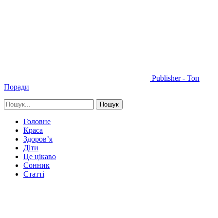
Publisher - Топ
Поради
Головне
Краса
Здоров’я
Діти
Це цікаво
Сонник
Статті