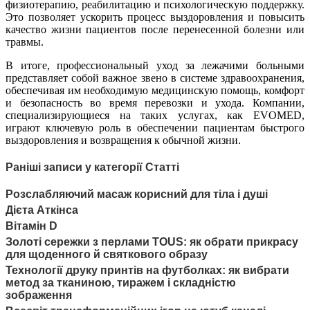
физиотерапию, реабилитацию и психологическую поддержку.
Это позволяет ускорить процесс выздоровления и повысить
качество жизни пациентов после перенесенной болезни или
травмы.
В итоге, профессиональный уход за лежачими больными
представляет собой важное звено в системе здравоохранения,
обеспечивая им необходимую медицинскую помощь, комфорт
и безопасность во время перевозки и ухода. Компании,
специализирующиеся на таких услугах, как EVOMED,
играют ключевую роль в обеспечении пациентам быстрого
выздоровления и возвращения к обычной жизни.
Раніші записи у категорії Статті
Розслабляючий масаж корисний для тіла і душі
Дієта Аткінса
Вітамін D
Золоті сережки з перлами TOUS: як обрати прикрасу
для щоденного й святкового образу
Технології друку принтів на футболках: як вибрати
метод за тканиною, тиражем і складністю
зображення