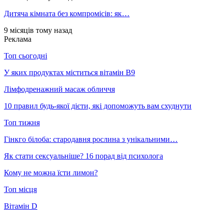
Дитяча кімната без компромісів: як…
9 місяців тому назад
Реклама
Топ сьогодні
У яких продуктах міститься вітамін В9
Лімфодренажний масаж обличчя
10 правил будь-якої дієти, які допоможуть вам схуднути
Топ тижня
Гінкго білоба: стародавня рослина з унікальними…
Як стати сексуальніше? 16 порад від психолога
Кому не можна їсти лимон?
Топ місця
Вітамін D