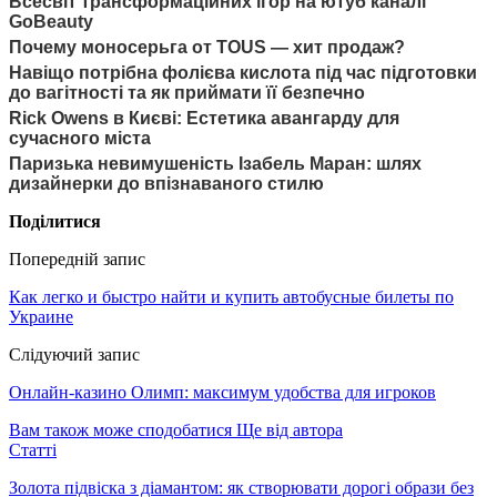
Всесвіт трансформаційних ігор на ютуб каналі
GoBeauty
Почему моносерьга от TOUS — хит продаж?
Навіщо потрібна фолієва кислота під час підготовки
до вагітності та як приймати її безпечно
Rick Owens в Києві: Естетика авангарду для
сучасного міста
Паризька невимушеність Ізабель Маран: шлях
дизайнерки до впізнаваного стилю
Поділитися
Попередній запис
Как легко и быстро найти и купить автобусные билеты по
Украине
Слідуючий запис
Онлайн-казино Олимп: максимум удобства для игроков
Вам також може сподобатися
Ще від автора
Статті
Золота підвіска з діамантом: як створювати дорогі образи без