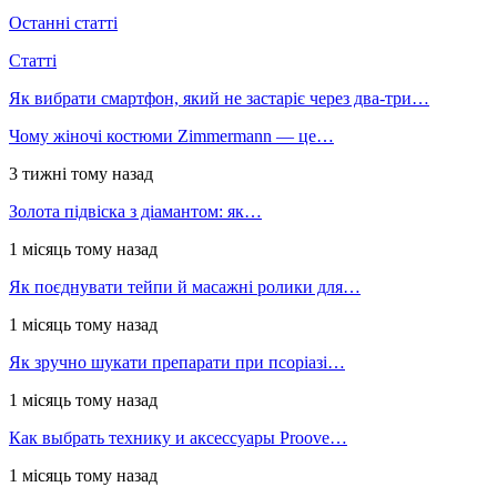
Останні статті
Статті
Як вибрати смартфон, який не застаріє через два-три…
Чому жіночі костюми Zimmermann — це…
3 тижні тому назад
Золота підвіска з діамантом: як…
1 місяць тому назад
Як поєднувати тейпи й масажні ролики для…
1 місяць тому назад
Як зручно шукати препарати при псоріазі…
1 місяць тому назад
Как выбрать технику и аксессуары Proove…
1 місяць тому назад