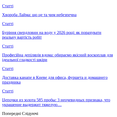
Статті
Хвороба Лайма: що це та чим небезпечна
Статті
Буріння свердловин на воду у 2026 році: як порахувати
реальну вартість робіт
Статті
Професійна депіляція вдома: обираємо якісний воскоплав для
ідеальної гладкості шкіри
Статті
Доставка канапе в Киеве для офиса, фуршета и домашнего
праздника
Статті
Цепочки из золота 585 пробы: 3 неочевидных признака, что
украшение выдержит тяжелую…
Попередні
Слідуючі