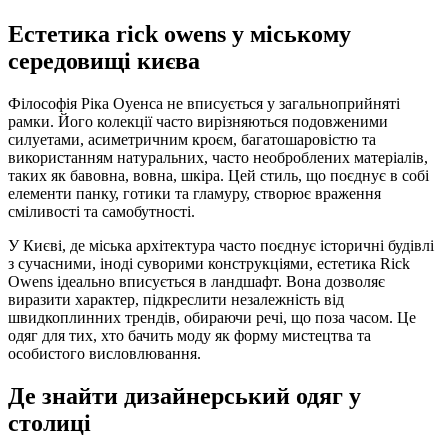
Естетика rick owens у міському
середовищі києва
Філософія Ріка Оуенса не вписується у загальноприйняті
рамки. Його колекції часто вирізняються подовженими
силуетами, асиметричним кроєм, багатошаровістю та
використанням натуральних, часто необроблених матеріалів,
таких як бавовна, вовна, шкіра. Цей стиль, що поєднує в собі
елементи панку, готики та гламуру, створює враження
сміливості та самобутності.
У Києві, де міська архітектура часто поєднує історичні будівлі
з сучасними, іноді суворими конструкціями, естетика Rick
Owens ідеально вписується в ландшафт. Вона дозволяє
виразити характер, підкреслити незалежність від
швидкоплинних трендів, обираючи речі, що поза часом. Це
одяг для тих, хто бачить моду як форму мистецтва та
особистого висловлювання.
Де знайти дизайнерський одяг у
столиці