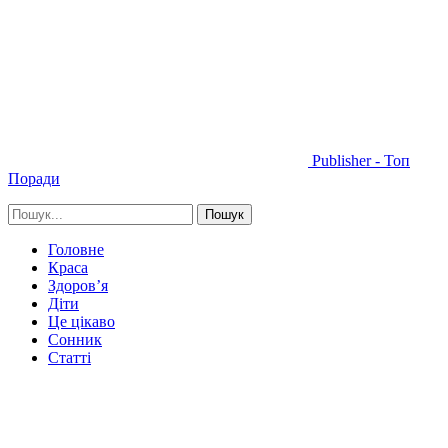
Publisher - Топ
Поради
Головне
Краса
Здоров’я
Діти
Це цікаво
Сонник
Статті