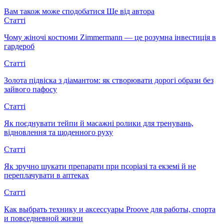
Вам також може сподобатися
Ще від автора
Статті
Чому жіночі костюми Zimmermann — це розумна інвестиція в
гардероб
Статті
Золота підвіска з діамантом: як створювати дорогі образи без
зайвого пафосу
Статті
Як поєднувати тейпи й масажні ролики для тренувань,
відновлення та щоденного руху
Статті
Як зручно шукати препарати при псоріазі та екземі й не
переплачувати в аптеках
Статті
Как выбрать технику и аксессуары Proove для работы, спорта
и повседневной жизни