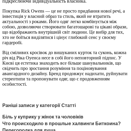
підкреслюючи індивідуальність власника.
Покупка Rick Owens — це не просто придбання нової речі, а
інвестиція у власний образ та стиль, який не втратить
актуальності з роками. Його одяг легко комбінується між
собою, дозволяючи створювати багатошарові та цікаві образи,
що відображають внутрішній світ людини. Це вибір для тих,
хто не боїться виділятися і цінує глибокий сенс у своєму
гардеробі.
Від сміливих кросівок до вишуканих курток та суконь, кожна
річ від Ріка Оуенса несе в собі його неповторний підпис. У
Києві ця естетика знаходить все більше шанувальників, що
свідчить про зростання розуміння та поціновування
авангардного дизайну. Бренд продовжує надихати, руйнувати
стереотипи та пропонувати одяг, що є продовженням
особистості.
Раніші записи у категорії Статті
Біль у куприку у жінок та чоловіків
Что происходило в прошлые халвинги Биткоина?
Перегородка для душа