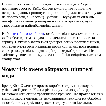
Попит на ексклюзивні бренди та якісний одяг в Україні
невпинно зростає. Київ, будучи культурним та модним
центром країни, пропонує широкий вибір для тих, хто шукає
не просто речі, а інвестиції у стиль. Шоуруми та онлайн-
платформи активно розширюють свій асортимент, щоб
задовольнити найвибагливіші запити.
Вибір
дизайнерський одяг
, особливо від таких культових імен
як Рік Оуенс, вимагає уваги до деталей, автентичності та
сервісу. Важливо звертатися до перевірених постачальників,
які гарантують оригінальність продукції та надають повний
спектр послуг, від консультацій до швидкої доставки. Це
забезпечує впевненість у покупці та її відповідність високим
стандартам.
Чому rick owens обирають цінителі
моди
Бренд Rick Owens не просто виробляє одяг; він створює
унікальний досвід. Кожна річ продумана до дрібниць,
втілюючи концепцію “розкішного гранжу”. Це проявляється у
високій якості матеріалів, інноваційних технологіях обробки
та особливому крої, що дозволяє одягу сидіти ідеально,