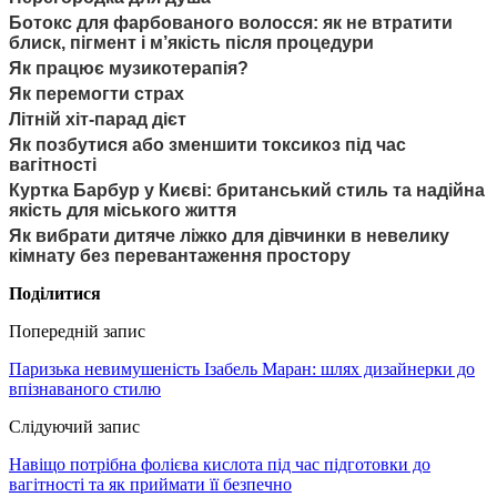
Ботокс для фарбованого волосся: як не втратити
блиск, пігмент і м’якість після процедури
Як працює музикотерапія?
Як перемогти страх
Літній хіт-парад дієт
Як позбутися або зменшити токсикоз під час
вагітності
Куртка Барбур у Києві: британський стиль та надійна
якість для міського життя
Як вибрати дитяче ліжко для дівчинки в невелику
кімнату без перевантаження простору
Поділитися
Попередній запис
Паризька невимушеність Ізабель Маран: шлях дизайнерки до
впізнаваного стилю
Слідуючий запис
Навіщо потрібна фолієва кислота під час підготовки до
вагітності та як приймати її безпечно