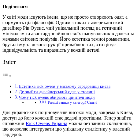
Поділитися
У світі моди існують імена, що не просто створюють одяг, а
формують цілі філософії.
Одним з таких є американський
дизайнер Рік Оуенс, чий унікальний погляд на готичний
мінімалізм та авангард знайшов своїх шанувальників далеко за
межами світових подіумів. Його естетика темної романтики,
бруталізму та деконструкції приваблює тих, хто цінує
індивідуальність та виразність у кожній деталі.
Зміст
Естетика rick owens у міському середовищі києва
Де знайти дизайнерський одяг у столиці
Чому rick owens обирають цінителі моди
Раніші записи у категорії Статті
Для українських поціновувачів високої моди, зокрема в Києві,
доступ до його колекцій стає дедалі простішим. Тепер знайти
справжній
Rick Owens Україна
можна без зайвих складнощів,
що дозволяє інтегрувати цю унікальну стилістику у власний
гардероб.