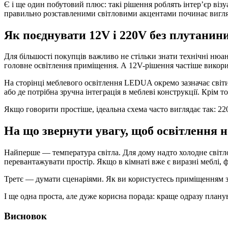
Є і ще один побутовий плюс: такі рішення роблять інтер’єр віз
правильно розставленими світловими акцентами починає вигля
Як поєднувати 12V і 220V без плутанин
Для більшості покупців важливо не стільки знати технічні нюанс
головне освітлення приміщення. А 12V-рішення частіше викорис
На сторінці меблевого освітлення LEDUA окремо зазначає світ
або де потрібна зручна інтеграція в меблеві конструкції. Крі
Якщо говорити простіше, ідеальна схема часто виглядає так: 220V
На що звернути увагу, щоб освітлення
Найперше — температура світла. Для дому надто холодне світло
перевантажувати простір. Якщо в кімнаті вже є виразні меблі, ф
Третє — думати сценаріями. Як ви користуєтесь приміщенням зра
І ще одна проста, але дуже корисна порада: краще одразу планув
Висновок