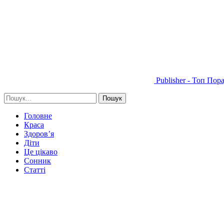
Publisher - Топ Пор
Головне
Краса
Здоров’я
Діти
Це цікаво
Сонник
Статті