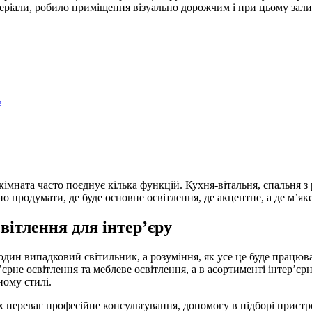
теріали, робило приміщення візуально дорожчим і при цьому за
е
 кімната часто поєднує кілька функцій. Кухня-вітальня, спальня
 продумати, де буде основне освітлення, де акцентне, а де м’яке 
вітлення для інтер’єру
е один випадковий світильник, а розуміння, як усе це буде прац
рне освітлення та меблеве освітлення, а в асортименті інтер’єрни
ному стилі.
 переваг професійне консультування, допомогу в підборі пристр