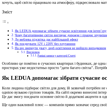
хочуть, щоб світло працювало на атмосферу, підкреслювало ма
Зміст
Як LEDUA допомагає зібрати сучасне освітлення для інтер’єру
Чому багаторівневе світло виглядає дорожче і працює зручніш
Де меблева підсвітка дає найбільший ефект
Як поєднувати 12V і 220V без плутанини
На що звернути увагу, щоб освітлення не вийшло випадковим
Висновок
Раніші записи у категорії Статті
Особливо це помітно в сучасних квартирах і будинках, де одна
просторах уже недостатньо просто “дати багато світла”. Потрібно
Як LEDUA допомагає зібрати сучасне ос
Коли людина підбирає світло для дому, їй зазвичай потрібен н
однією вузькою групою товарів. На сайті окремо винесені інтер’є
Це дає змогу поєднати основне світло й додаткові акценти в од
Ще один важливий плюс — компанія прямо зазначає серед своїх