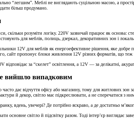
уально “легшим”. Меблі не виглядають суцільною масою, а простір
дати більш продумано.
и
и, скільки розуміти логіку. 220V зазвичай працює як основа: сте
товують для меблів, полиць, дзеркал, декоративних зон і локаль
ильники 12V для меблів як енергоефективне рішення, яке добре 
м того, сайт пропонує блоки живлення 12V різних форматів, що те
 відповідає за “скелет” освітлення, а 12V — за делікатні, акурат
 не вийшло випадковим
 часто дає відчуття офісу або магазину, тому для житлових зон
актури й декор, світло має підкреслювати, а не сперечатися з ни
нку, вдень, увечері? Де потрібно яскраво, а де достатньо м’яко
ати основне світло й підсвітку разом. Тоді інтер’єр виглядає за