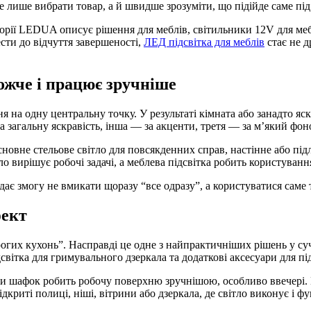
не лише вибрати товар, а й швидше зрозуміти, що підійде саме під
горії LEDUA описує рішення для меблів, світильники 12V для мебл
ести до відчуття завершеності,
ЛЕД підсвітка для меблів
стає не д
ожче і працює зручніше
на одну центральну точку. У результаті кімната або занадто яск
за загальну яскравість, інша — за акценти, третя — за м’який фо
сновне стельове світло для повсякденних справ, настінне або пі
тло вирішує робочі задачі, а меблева підсвітка робить користува
дає змогу не вмикати щоразу “все одразу”, а користуватися саме
фект
рогих кухонь”. Насправді це одне з найпрактичніших рішень у с
світка для гримувального дзеркала та додаткові аксесуари для п
 шафок робить робочу поверхню зручнішою, особливо ввечері. Н
криті полиці, ніші, вітрини або дзеркала, де світло виконує і фу