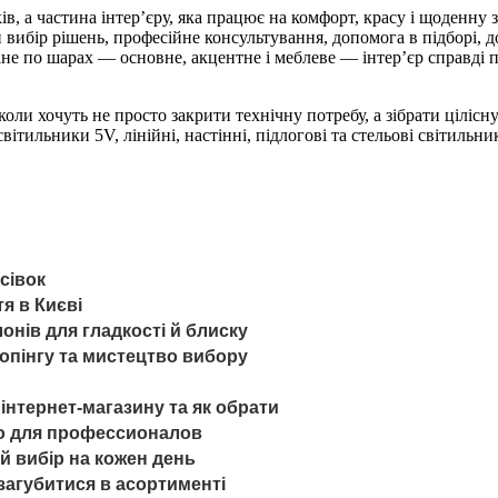
ів, а частина інтер’єру, яка працює на комфорт, красу і щоденну
вибір рішень, професійне консультування, допомога в підборі, дос
не по шарах — основне, акцентне і меблеве — інтер’єр справді 
 коли хочуть не просто закрити технічну потребу, а зібрати ціліс
світильники 5V, лінійні, настінні, підлогові та стельові світильн
сівок
тя в Києві
онів для гладкості й блиску
опінгу та мистецтво вибору
 інтернет-магазину та як обрати
во для профессионалов
ий вибір на кожен день
 загубитися в асортименті