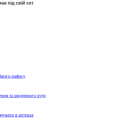
ак під свій сет
айвого пафосу
ення та щоденного руху
ачувати в аптеках