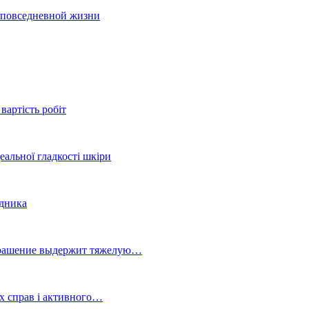
и повседневной жизни
вартість робіт
еальної гладкості шкіри
здника
украшение выдержит тяжелую…
х справ і активного…