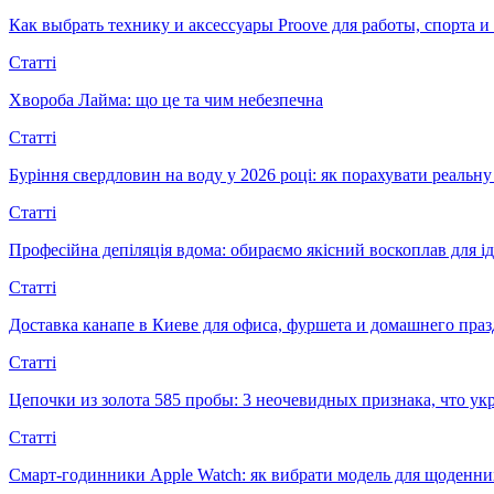
Как выбрать технику и аксессуары Proove для работы, спорта 
Статті
Хвороба Лайма: що це та чим небезпечна
Статті
Буріння свердловин на воду у 2026 році: як порахувати реальну 
Статті
Професійна депіляція вдома: обираємо якісний воскоплав для ід
Статті
Доставка канапе в Киеве для офиса, фуршета и домашнего пра
Статті
Цепочки из золота 585 пробы: 3 неочевидных признака, что 
Статті
Смарт-годинники Apple Watch: як вибрати модель для щоденни