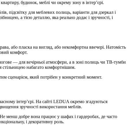
 квартиру, будинок, меблі чи окрему зону в інтер’єрі.
ів, підсвітку для меблевих полиць, варіанти для дзеркал і
рібницею, а тією деталлю, яка реально додає і зручності, і
рава, або пласка на вигляд, або некомфортна ввечері. Натомість
новий комфорт.
длогове — для вечірньої атмосфери, а в зоні полиць чи ТВ-тумби
ння стільницею набагато комфортнішим.
 тим сценарієм, який потрібен у конкретний момент.
учасному інтер’єрі. На сайті LEDUA окремо згадуються
ідвищення зручності використання меблів.
е менш добре вона працює у шафах і гардеробах, де часто
нкціональну, і декоративну роль.