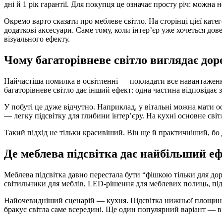
дні й 1 рік гарантії. Для покупця це означає просту річ: можна 
Окремо варто сказати про меблеве світло. На сторінці цієї кате
додаткові аксесуари. Саме тому, коли інтер’єр уже хочеться дов
візуального ефекту.
Чому багаторівневе світло виглядає дор
Найчастіша помилка в освітленні — покладати все навантаження 
багаторівневе світло дає інший ефект: одна частина відповідає 
У побуті це дуже відчутно. Наприклад, у вітальні можна мати о
— легку підсвітку для глибини інтер’єру. На кухні основне сві
Такий підхід не тільки красивіший. Він ще й практичніший, бо 
Де меблева підсвітка дає найбільший е
Меблева підсвітка давно перестала бути “фішкою тільки для до
світильники для меблів, LED-рішення для меблевих полиць, під
Найочевидніший сценарій — кухня. Підсвітка нижньої площини
бракує світла саме всередині. Ще один популярний варіант — від