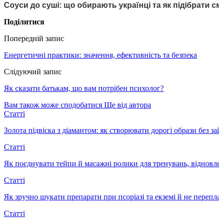
Соуси до суші: що обирають українці та як підібрати см
Поділитися
Попередній запис
Енергетичні практики: значення, ефективність та безпека
Слідуючий запис
Як сказати батькам, що вам потрібен психолог?
Вам також може сподобатися
Ще від автора
Статті
Золота підвіска з діамантом: як створювати дорогі образи без з
Статті
Як поєднувати тейпи й масажні ролики для тренувань, відновл
Статті
Як зручно шукати препарати при псоріазі та екземі й не перепл
Статті