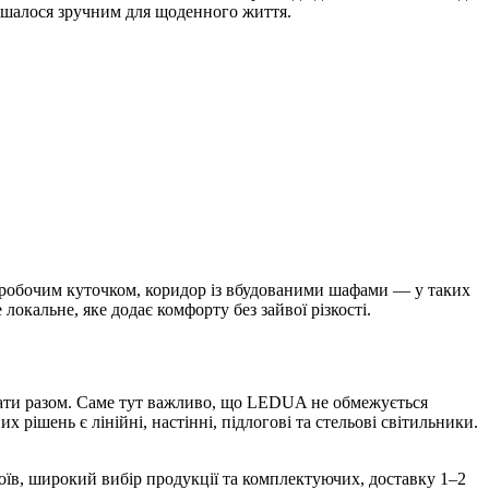
лишалося зручним для щоденного життя.
 з робочим куточком, коридор із вбудованими шафами — у таких
локальне, яке додає комфорту без зайвої різкості.
ювати разом. Саме тут важливо, що LEDUA не обмежується
х рішень є лінійні, настінні, підлогові та стельові світильники.
оїв, широкий вибір продукції та комплектуючих, доставку 1–2