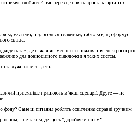
 отримує глибину. Саме через це навіть проста квартира з
льові, настінні, підлогові світильники, тобто все, що формує
ного світла.
підходить там, де важливо зменшити споживання електроенергії
ж важливо для повноцінного підключення таких систем.
ні та дуже корисні деталі.
 зазвичай приємніше працюють м’якші сценарії. Друге — не
ми.
го фону? Саме ці питання роблять освітлення справді зручним.
вершеним, а не таким, де щось “доробляли потім”.