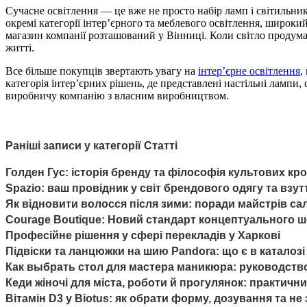
Сучасне освітлення — це вже не просто набір ламп і світильник
окремі категорії інтер’єрного та меблевого освітлення, широкий 
магазин компанії розташований у Вінниці. Коли світло продума
житті.
Все більше покупців звертають увагу на
інтер’єрне освітлення
,
категорія інтер’єрних рішень, де представлені настільні лампи, 
виробничу компанію з власним виробництвом.
Раніші записи у категорії Статті
Голден Гус: історія бренду та філософія культових кро
Spazio: ваш провідник у світ брендового одягу та взут
Як відновити волосся після зими: поради майстрів сал
Courage Boutique: Новий стандарт концептуального ш
Професійне рішення у сфері перекладів у Харкові
Підвіски та ланцюжки на шию Pandora: що є в каталозі
Как выбрать стол для мастера маникюра: руководст
Кеди жіночі для міста, роботи й прогулянок: практичн
Вітамін D3 у Biotus: як обрати форму, дозування та не