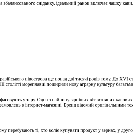
та збалансованого сніданку, ідеальний ранок включає чашку кави
війського півострова ще понад дві тисячі років тому. До XVI сто
I столітті мореплавці поширили нову аграрну культуру багатьма
 розфасовують у тару. Одна з найпопулярніших вітчизняних каво
замовлень в інтернет-магазині. Бренд відомий оригінальними тех
му перебувають ті, хто воліє купувати продукт у зернах, у друг