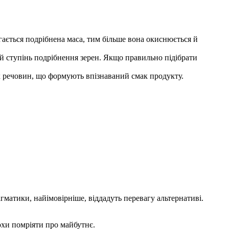
гається подрібнена маса, тим більше вона окиснюється й
 ступінь подрібнення зерен. Якщо правильно підібрати
х речовин, що формують впізнаваний смак продукту.
агматики, найімовірніше, віддадуть перевагу альтернативі.
хи помріяти про майбутнє.