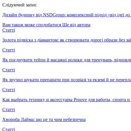
Слідуючий запис
Дизайн будинку від NSDGroup: комплексний підхід «від ідеї до з
Вам також може сподобатися
Ще від автора
Статті
Золота підвіска з діамантом: як створювати дорогі образи без з
Статті
Як поєднувати тейпи й масажні ролики для тренувань, відновл
Статті
Як зручно шукати препарати при псоріазі та екземі й не перепл
Статті
Как выбрать технику и аксессуары Proove для работы, спорта 
Статті
Хвороба Лайма: що це та чим небезпечна
Статті