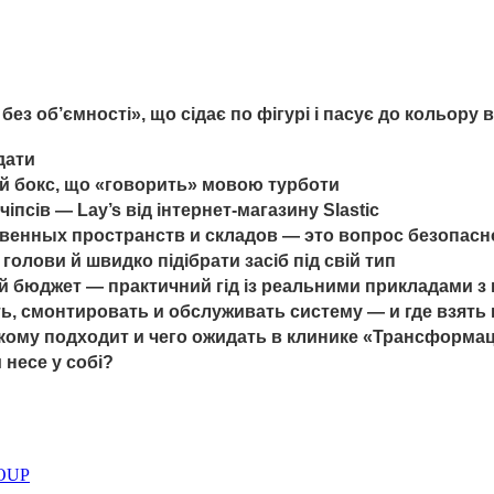
без об’ємності», що сідає по фігурі і пасує до кольору
дати
ий бокс, що «говорить» мовою турботи
іпсів — Lay’s від інтернет-магазину Slastic
енных пространств и складов — это вопрос безопасно
олови й швидко підібрати засіб під свій тип
е й бюджет — практичний гід із реальними прикладами 
ь, смонтировать и обслуживать систему — и где взят
, кому подходит и чего ожидать в клинике «Трансформа
 несе у собі?
ROUP