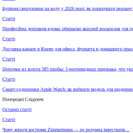
Буріння свердловин на воду у 2026 році: як порахувати реальну 
Статті
Професійна депіляція вдома: обираємо якісний воскоплав для ід
Статті
Доставка канапе в Киеве для офиса, фуршета и домашнего пра
Статті
Цепочки из золота 585 пробы: 3 неочевидных признака, что 
Статті
Смарт-годинники Apple Watch: як вибрати модель для щоденни
Попередні
Слідуючі
Останні статті
Статті
Чому жіночі костюми Zimmermann — це розумна інвестиція…