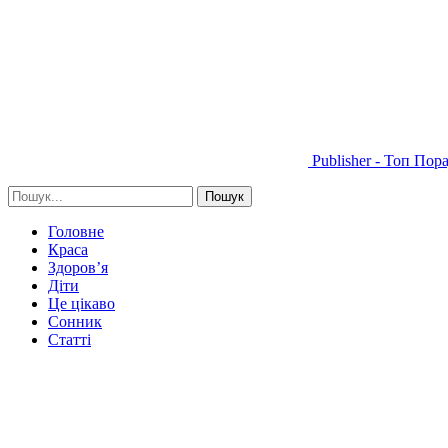
Publisher - Топ Пор
Головне
Краса
Здоров’я
Діти
Це цікаво
Сонник
Статті