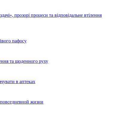
дачі», прозорі процеси та відповідальне втілення
айвого пафосу
ення та щоденного руху
ачувати в аптеках
и повседневной жизни