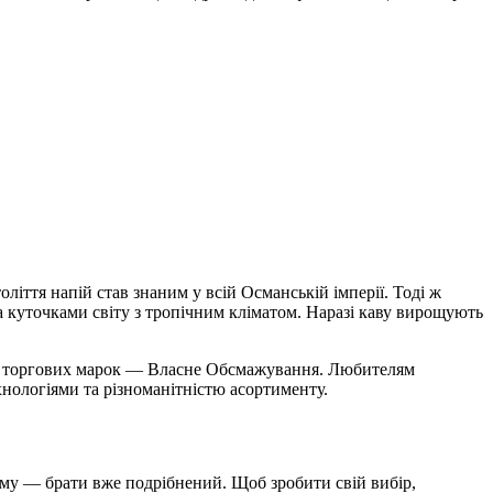
.
ліття напій став знаним у всій Османській імперії. Тоді ж
 куточками світу з тропічним кліматом. Наразі каву вирощують
вих торгових марок — Власне Обсмажування. Любителям
нологіями та різноманітністю асортименту.
ому — брати вже подрібнений. Щоб зробити свій вибір,