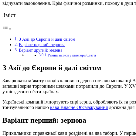
відчувати задоволення. Крім фізичної розминки, походу в душ 
Зміст
З Азії до Європи й далі світом
Варіант перший: зернова
Варіант другий: мелена
Раніші записи у категорії Статті
З Азії до Європи й далі світом
Заварювати м’якоту плодів кавового дерева почали мешканці Ара
запашні зерна торговими шляхами потрапили до Європи. У XVII
у шістдесяти п’яти країнах.
Українські компанії імпортують сирі зерна, обробляють їх та
тонізувального напою
кава Власне Обсмажування
досяжна для 
Варіант перший: зернова
Прихильники справжньої кави розділені на два табори. У першо