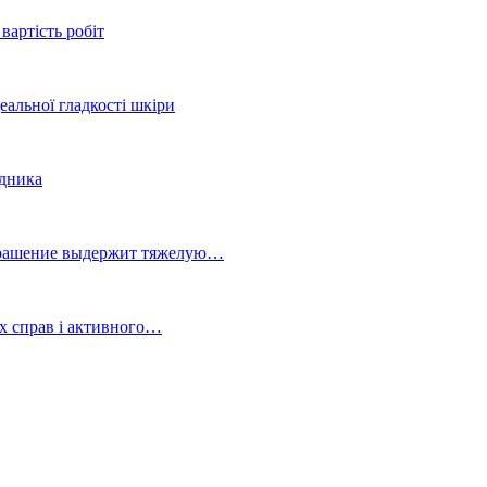
вартість робіт
еальної гладкості шкіри
здника
украшение выдержит тяжелую…
х справ і активного…