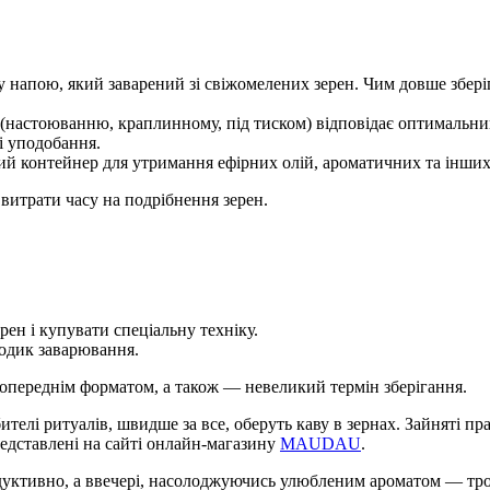
 напою, який заварений зі свіжомелених зерен. Чим довше збері
настоюванню, краплинному, під тиском) відповідає оптимальний
і уподобання.
ний контейнер для утримання ефірних олій, ароматичних та інши
 витрати часу на подрібнення зерен.
рен і купувати спеціальну техніку.
тодик заварювання.
опереднім форматом, а також — невеликий термін зберігання.
телі ритуалів, швидше за все, оберуть каву в зернах. Зайняті пр
едставлені на сайті онлайн-магазину
MAUDAU
.
одуктивно, а ввечері, насолоджуючись улюбленим ароматом — тро