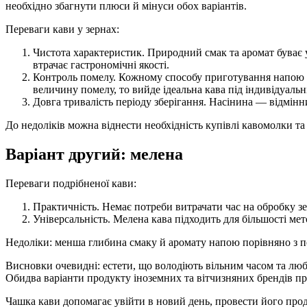
необхідно збагнути плюси й мінуси обох варіантів.
Переваги кави у зернах:
Чистота характеристик. Природний смак та аромат буває у
втрачає гастрономічні якості.
Контроль помелу. Кожному способу приготування напою (
величину помелу, то вийде ідеальна кава під індивідуальн
Довга тривалість періоду зберігання. Насінина — відмін
До недоліків можна віднести необхідність купівлі кавомолки та
Варіант другий: мелена
Переваги подрібненої кави:
Практичність. Немає потреби витрачати час на обробку зе
Універсальність. Мелена кава підходить для більшості ме
Недоліки: менша глибина смаку й аромату напою порівняно з п
Висновки очевидні: естети, що володіють вільним часом та люби
Обидва варіанти продукту іноземних та вітчизняних брендів пр
Чашка кави допомагає увійти в новий день, провести його пр