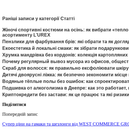
Раніші записи у категорії Статті
Жіночі спортивні костюми на осінь: як вибрати «тепло 
асортименту L’UREX
Пензлики для фарбування брів: які обрати та як догля
Екоестетика й локальні смаки: як зібрати подарунков
Хрумка мандрівка без кордонів: колекція картопляних ч
Почему регулярный вывоз мусора из офисов, обществ
Скраб для волосся: як правильно ексфоліювати шкіру г
Дитячі двоярусні ліжка: як безпечно зекономити місц
Водяные тёплые полы без ошибок: как спроектироват
Подшивка от алкоголизма в Днепре: как это работает
Криптокредити без застави: як це працює та які ризики
Поділитися
Попередній запис
Супер ціни на гамаки та шезлонги від WEST COMMERCE G