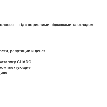
 волосся — гід з корисними підказками та оглядом
сти, репутации и денег
з каталогу CHADO
ь комплектующие
ция»