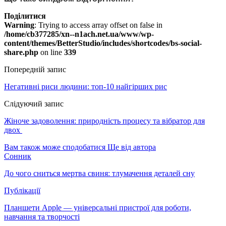
Поділитися
Warning
: Trying to access array offset on false in
/home/cb377285/xn--n1ach.net.ua/www/wp-
content/themes/BetterStudio/includes/shortcodes/bs-social-
share.php
on line
339
Попередній запис
Негативні риси людини: топ-10 найгірших рис
Слідуючий запис
Жіноче задоволення: природність процесу та вібратор для
двох
Вам також може сподобатися
Ще від автора
Сонник
До чого сниться мертва свиня: тлумачення деталей сну
Публікації
Планшети Apple — універсальні пристрої для роботи,
навчання та творчості