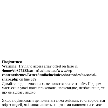
Поділитися
Warning
: Trying to access array offset on false in
/home/cb377285/xn--n1ach.net.ua/www/wp-
content/themes/BetterStudio/includes/shortcodes/bs-social-
share.php
on line
339
Давайте подивимося на саме поняття «латентний». Під цим
мається на увазі щось приховане, неочевидне, незбагненне, те,
що не відразу видно.
Якщо порівнювати це поняття з алкоголіками, то створюється
образ людей, які зловживають спиртними напоями на самоті і