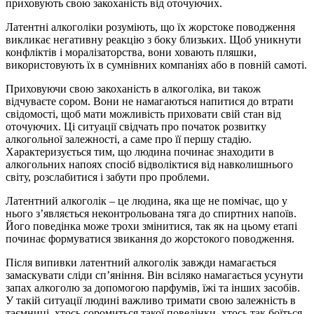
приховують свою закоханість від оточуючих.
Латентні алкоголіки розуміють, що їх жорстоке поводження
викликає негативну реакцію з боку близьких. Щоб уникнути
конфліктів і моралізаторства, вони ховають пляшки,
використовують їх в сумнівних компаніях або в повній самоті.
Приховуючи свою закоханість в алкоголіка, ви також
відчуваєте сором. Вони не намагаються напитися до втрати
свідомості, щоб мати можливість приховати свій стан від
оточуючих. Ці ситуації свідчать про початок розвитку
алкогольної залежності, а саме про її першу стадію.
Характеризується тим, що людина починає знаходити в
алкогольних напоях спосіб відволіктися від навколишнього
світу, розслабитися і забути про проблеми.
Латентний алкоголік – це людина, яка ще не помічає, що у
нього з’являється неконтрольована тяга до спиртних напоїв.
Його поведінка може трохи змінитися, так як на цьому етапі
починає формуватися звикання до жорстокого поводження.
Після випивки латентний алкоголік завжди намагається
замаскувати сліди сп’яніння. Він всіляко намагається усунути
запах алкоголю за допомогою парфумів, їжі та інших засобів.
У такій ситуації людині важливо тримати свою залежність в
таємниці, хтось соромиться такої поведінки, хтось так боїться