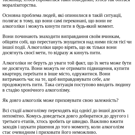
моралізаторства.
Основна проблема людей, які опинилися в такій ситуації,
полягає в тому, що вони самі переконані, що вони не
алкоголіки і можуть кинути пити в будь-який момент.
Вони починають знаходити виправдання своїм вчинкам,
обіцяти собі, що перестануть знущатися над ними після тієї чи
іншої події. Алкоголіки щиро вірять, що як тільки вони
досягнуть своєї мети, то відразу ж кинуть пити.
Алкоголіки не беруть до уваги той факт, що їх мета може бути
не досягнута. Вони можуть не отримати підвищення, купити
квартиру, переїхати в інше місто, одружитися. Вони
витрачають час на те, щоб виправдовувати себе, але
продовжують пити. Така ситуація поступово вводить людину
в стадію хронічного алкоголізму.
Як довго алкоголік може приховувати свою залежність?
Всі стадії алкоголізму переходять від однієї до іншої досить
непомітно. Комусь доведеться довго добиратися до другого і
третього етапів, хтось зробить це швидко. Важливо вжити
заходів і шукати рішення до того моменту, коли алкоголізм
стає очевидним і приховати його неможливо.