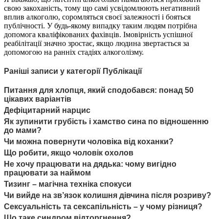
свою закоханість, тому що самі усвідомлюють негативний
вплив алкоголю, соромляться своєї залежності і бояться
публічності. У будь-якому випадку таким людям потрібна
допомога кваліфікованих фахівців. Імовірність успішної
реабілітації значно зростає, якщо людина звертається за
допомогою на ранніх стадіях алкоголізму.
Раніші записи у категорії Публікації
Питання для хлопця, який сподобався: понад 50
цікавих варіантів
Дефіцитарний нарцис
Як зупинити грубість і хамство сина по відношенню
до мами?
Чи можна повернути чоловіка від коханки?
Що робити, якщо чоловік охолов
Не хочу працювати на дядька: чому вигідно
працювати за наймом
Тизинг – магічна техніка спокуси
Чи вийде на зв’язок колишня дівчина після розриву?
Сексуальність та сексапільність – у чому різниця?
Що таке синдром відторгнення?