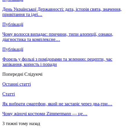
День Української Державності: дата, історія свята, значення,
привітання та ідеї…
Публікації
Чому волосся випадає: причини, типи алопеції, ознаки,
діагностика та комплексне…
Публікації
Форель у фользі з помідорами та зеленню: рецепти, час
запікання, користь і поради
Попередні
Слідуючі
Останні статті
Статті
Як вибрати смартфон, який не застаріє через два-три…
Чому жіночі костюми Zimmermann — це…
3 тижні тому назад