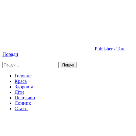
Publisher - Топ
Поради
Головне
Краса
Здоров’я
Діти
Це цікаво
Сонник
Статті