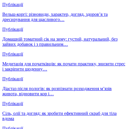
Публікації
Вельш-коргі: різновиди, характер, догляд, здоров’я та
дресирування для щасливого…
Публікації
Домашній томатний сік на зиму: густий, натуральний, без
зайвих добавок і з правильним…
Публікації
Медитація для початківців: як почати практику, знизити стрес
і закріпити щоденну…
Публікації
Діастаз після пологів: як розпізнати розходження м’язів
живота, відновити кор і…
Публікації
Сіль, олії та догляд: як зробити ефективний скраб для тіла
вдома
Публікації