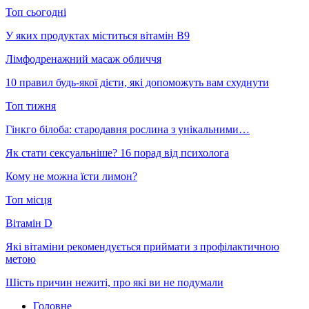
Топ сьогодні
У яких продуктах міститься вітамін В9
Лімфодренажний масаж обличчя
10 правил будь-якої дієти, які допоможуть вам схуднути
Топ тижня
Гінкго білоба: стародавня рослина з унікальними…
Як стати сексуальніше? 16 порад від психолога
Кому не можна їсти лимон?
Топ місця
Вітамін D
Які вітаміни рекомендується приймати з профілактичною
метою
Шість причин нежиті, про які ви не подумали
Головне