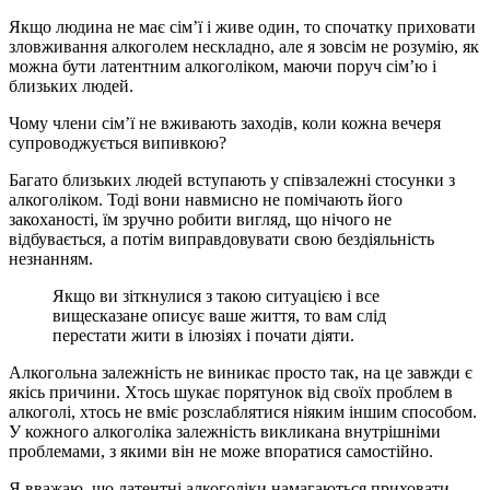
Якщо людина не має сім’ї і живе один, то спочатку приховати
зловживання алкоголем нескладно, але я зовсім не розумію, як
можна бути латентним алкоголіком, маючи поруч сім’ю і
близьких людей.
Чому члени сім’ї не вживають заходів, коли кожна вечеря
супроводжується випивкою?
Багато близьких людей вступають у співзалежні стосунки з
алкоголіком. Тоді вони навмисно не помічають його
закоханості, їм зручно робити вигляд, що нічого не
відбувається, а потім виправдовувати свою бездіяльність
незнанням.
Якщо ви зіткнулися з такою ситуацією і все
вищесказане описує ваше життя, то вам слід
перестати жити в ілюзіях і почати діяти.
Алкогольна залежність не виникає просто так, на це завжди є
якісь причини. Хтось шукає порятунок від своїх проблем в
алкоголі, хтось не вміє розслаблятися ніяким іншим способом.
У кожного алкоголіка залежність викликана внутрішніми
проблемами, з якими він не може впоратися самостійно.
Я вважаю, що латентні алкоголіки намагаються приховати