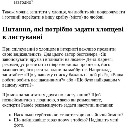
завгодно?
Також можна запитати у хлопця, чи любить він подорожувати
і готовий переїхати в іншу країну (місто) по любові.
Питання, які потрібно задати хлопцеві
в листуванні
При спілкуванні з хлопцем в інтернеті важливо проявити
свою зацікавленість. Для цього автор бестселера «Як
завойовувати друзів і впливати на людей» Дейл Карнегі
рекомендує розпитати співрозмовника про нього, його
захоплення, інтереси та плани на майбутнє. Наприклад,
запитайте: «Що у вашому списку бажань на цей рік?», «Ваша
робота робить вас щасливими?» або «Що було найкращим у
вашому житті?»
Що можна запитати у друга по листуванню? Щоб
познайомитися з людиною, з якою ви розмовляєте,
експерти Parade рекомендують задати наступні питання:
Наскільки серйозно ви ставитеся до онлайн-знайомств?
Що найцікавіше зараз поруч з тобою? Надішліть мені
фото.