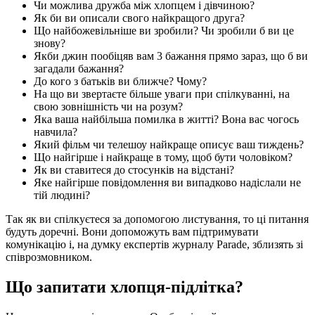
Чи можлива дружба між хлопцем і дівчиною?
Як би ви описали свого найкращого друга?
Що найбожевільніше ви зробили? Чи зробили б ви це
знову?
Якби джин пообіцяв вам 3 бажання прямо зараз, що б ви
загадали бажання?
До кого з батьків ви ближче? Чому?
На що ви звертаєте більше уваги при спілкуванні, на
свою зовнішність чи на розум?
Яка ваша найбільша помилка в житті? Вона вас чогось
навчила?
Який фільм чи телешоу найкраще описує ваш тиждень?
Що найгірше і найкраще в тому, щоб бути чоловіком?
Як ви ставитеся до стосунків на відстані?
Яке найгірше повідомлення ви випадково надіслали не
тій людині?
Так як ви спілкуєтеся за допомогою листування, то ці питання
будуть доречні. Вони допоможуть вам підтримувати
комунікацію і, на думку експертів журналу Parade, зблизять зі
співрозмовником.
Що запитати хлопця-підлітка?