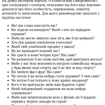
На думку експертів порталу «Особистісний саморозвиток»,
при спілкуванні з хлопцем, незалежно від його віку, важливо
дізнатися про його особистість, переконання, симпатії,
антипатії та захоплення. Для цього рекомендуємо запитати у
підлітка наступне:
Які три слова описують вас?
Ви ходили на концерти? Який з них ви відвідали
першим?
Якби ви могли змінити своє ім’я, яке б ви вибрали?
Хто був вашим улюбленим учителем?
Який твій улюблений предмет у школі?
Як ви проводите вільний час?
Ви граєте в комп’ютерні ігри? Які саме?
Чи ризикнули б ви своїм життям, щоб врятувати когось?
Якби у вас була можливість виграти олімпійську медаль
у будь-якому виді спорту, що б це був за вид спорту?
Ви любите фаст-фуд? Які саме?
Чи хотіли б ви коли-небудь стати відомим? З чим саме?
Чи хотіли б ви поїхати в чужу країну наодинці?
Кого б ви врятували, якби ваш будинок горів?
Який найдивніший подарунок ви коли-небудь
отримували?
Якби вам запропонували роль у фільмі, ви б віддали
перевагу зіграти лиходія чи героя?