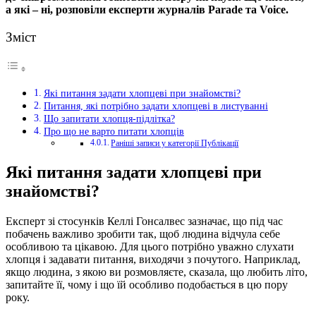
а які – ні, розповіли експерти журналів Parade та Voice.
Зміст
Які питання задати хлопцеві при знайомстві?
Питання, які потрібно задати хлопцеві в листуванні
Що запитати хлопця-підлітка?
Про що не варто питати хлопців
Раніші записи у категорії Публікації
Які питання задати хлопцеві при
знайомстві?
Експерт зі стосунків Келлі Гонсалвес зазначає, що під час
побачень важливо зробити так, щоб людина відчула себе
особливою та цікавою. Для цього потрібно уважно слухати
хлопця і задавати питання, виходячи з почутого. Наприклад,
якщо людина, з якою ви розмовляєте, сказала, що любить літо,
запитайте її, чому і що їй особливо подобається в цю пору
року.