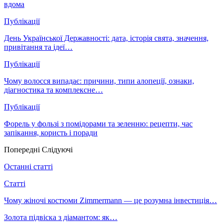
вдома
Публікації
День Української Державності: дата, історія свята, значення,
привітання та ідеї…
Публікації
Чому волосся випадає: причини, типи алопеції, ознаки,
діагностика та комплексне…
Публікації
Форель у фользі з помідорами та зеленню: рецепти, час
запікання, користь і поради
Попередні
Слідуючі
Останні статті
Статті
Чому жіночі костюми Zimmermann — це розумна інвестиція…
Золота підвіска з діамантом: як…