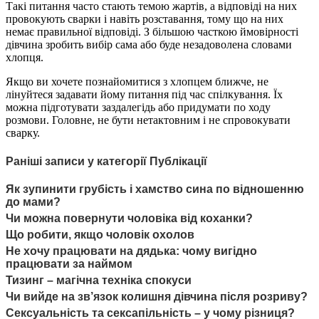
Такі питання часто стають темою жартів, а відповіді на них
провокують сварки і навіть розставання, тому що на них
немає правильної відповіді. З більшою часткою ймовірності
дівчина зробить вибір сама або буде незадоволена словами
хлопця.
Якщо ви хочете познайомитися з хлопцем ближче, не
лінуйтеся задавати йому питання під час спілкування. Їх
можна підготувати заздалегідь або придумати по ходу
розмови. Головне, не бути нетактовним і не спровокувати
сварку.
Раніші записи у категорії Публікації
Як зупинити грубість і хамство сина по відношенню
до мами?
Чи можна повернути чоловіка від коханки?
Що робити, якщо чоловік охолов
Не хочу працювати на дядька: чому вигідно
працювати за наймом
Тизинг – магічна техніка спокуси
Чи вийде на зв’язок колишня дівчина після розриву?
Сексуальність та сексапільність – у чому різниця?