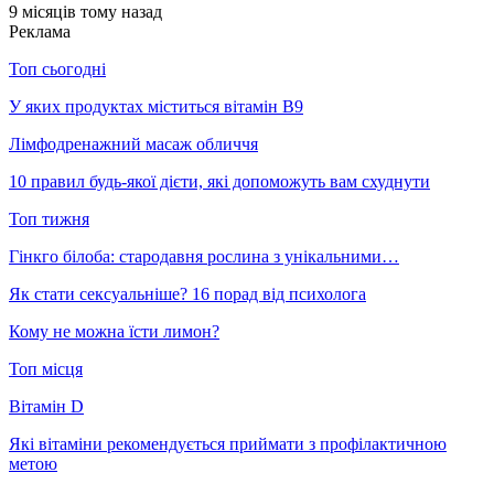
9 місяців тому назад
Реклама
Топ сьогодні
У яких продуктах міститься вітамін В9
Лімфодренажний масаж обличчя
10 правил будь-якої дієти, які допоможуть вам схуднути
Топ тижня
Гінкго білоба: стародавня рослина з унікальними…
Як стати сексуальніше? 16 порад від психолога
Кому не можна їсти лимон?
Топ місця
Вітамін D
Які вітаміни рекомендується приймати з профілактичною
метою