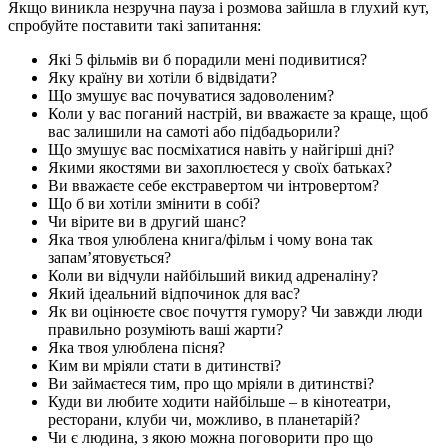
Якщо виникла незручна пауза і розмова зайшла в глухий кут,
спробуйте поставити такі запитання:
Які 5 фільмів ви б порадили мені подивитися?
Яку країну ви хотіли б відвідати?
Що змушує вас почуватися задоволеним?
Коли у вас поганий настрій, ви вважаєте за краще, щоб
вас залишили на самоті або підбадьорили?
Що змушує вас посміхатися навіть у найгірші дні?
Якими якостями ви захоплюєтеся у своїх батьках?
Ви вважаєте себе екстравертом чи інтровертом?
Що б ви хотіли змінити в собі?
Чи вірите ви в другий шанс?
Яка твоя улюблена книга/фільм і чому вона так
запам’ятовується?
Коли ви відчули найбільший викид адреналіну?
Який ідеальний відпочинок для вас?
Як ви оцінюєте своє почуття гумору? Чи завжди люди
правильно розуміють ваші жарти?
Яка твоя улюблена пісня?
Ким ви мріяли стати в дитинстві?
Ви займаєтеся тим, про що мріяли в дитинстві?
Куди ви любите ходити найбільше – в кінотеатри,
ресторани, клуби чи, можливо, в планетарій?
Чи є людина, з якою можна поговорити про що