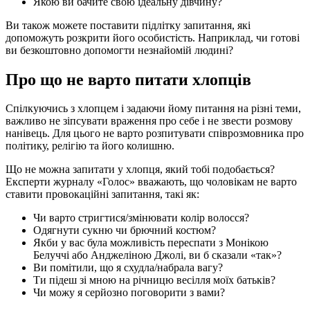
Якою ви бачите свою ідеальну дівчину?
Ви також можете поставити підлітку запитання, які
допоможуть розкрити його особистість. Наприклад, чи готові
ви безкоштовно допомогти незнайомій людині?
Про що не варто питати хлопців
Спілкуючись з хлопцем і задаючи йому питання на різні теми,
важливо не зіпсувати враження про себе і не звести розмову
нанівець. Для цього не варто розпитувати співрозмовника про
політику, релігію та його колишню.
Що не можна запитати у хлопця, який тобі подобається?
Експерти журналу «Голос» вважають, що чоловікам не варто
ставити провокаційні запитання, такі як:
Чи варто стригтися/змінювати колір волосся?
Одягнути сукню чи брючний костюм?
Якби у вас була можливість переспати з Монікою
Белуччі або Анджеліною Джолі, ви б сказали «так»?
Ви помітили, що я схудла/набрала вагу?
Ти підеш зі мною на річницю весілля моїх батьків?
Чи можу я серйозно поговорити з вами?