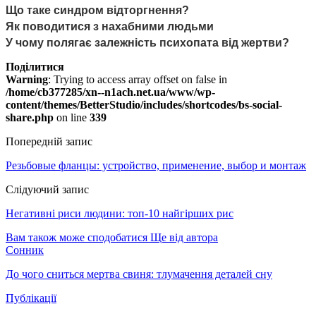
Що таке синдром відторгнення?
Як поводитися з нахабними людьми
У чому полягає залежність психопата від жертви?
Поділитися
Warning
: Trying to access array offset on false in
/home/cb377285/xn--n1ach.net.ua/www/wp-
content/themes/BetterStudio/includes/shortcodes/bs-social-
share.php
on line
339
Попередній запис
Резьбовые фланцы: устройство, применение, выбор и монтаж
Слідуючий запис
Негативні риси людини: топ-10 найгірших рис
Вам також може сподобатися
Ще від автора
Сонник
До чого сниться мертва свиня: тлумачення деталей сну
Публікації