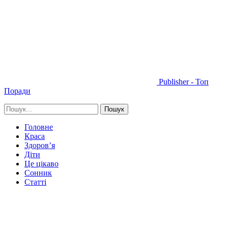
Publisher - Топ
Поради
Головне
Краса
Здоров’я
Діти
Це цікаво
Сонник
Статті