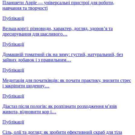
Планшети Apple — універсальні пристрої для роботи,
навчання та творчості
Публікації
Вельш-коргі: різновиди, характер, догляд, здоров’я та
дресирування для щасливого…
Публікації
Домашній томатний сік на зиму: густий, натуральний, без
зайвих добавок і з правильним…
Публікації
Медитація для початківців: як почати практику, знизити стрес
і закріпити щоденну…
Публікації
Діастаз після пологів: як розпізнати розходження м’язів
живота, відновити кор і…
Публікації
Сіль, олії та догляд: як зробити ефективний скраб для тіла