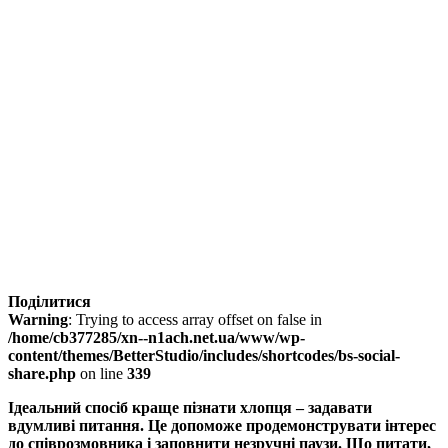
Поділитися
Warning
: Trying to access array offset on false in
/home/cb377285/xn--n1ach.net.ua/www/wp-
content/themes/BetterStudio/includes/shortcodes/bs-social-
share.php
on line
339
Ідеальний спосіб краще пізнати хлопця – задавати
вдумливі питання. Це допоможе продемонструвати інтерес
до співрозмовника і заповнити незручні паузи. Що питати,