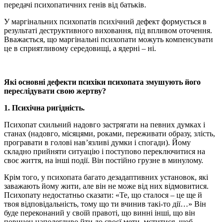
передачі психопатичних генів від батьків.
У маргінальних психопатів психічний дефект формується в
результаті деструктивного виховання, під впливом оточення.
Вважається, що маргінальні психопати можуть компенсувати
це в сприятливому середовищі, а ядерні – ні.
Які основні дефекти психіки психопата змушують його
переслідувати свою жертву?
1. Психічна ригідність.
Психопат схильний надовго застрягати на певних думках і
станах (надовго, місяцями, роками, переживати образу, злість,
програвати в голові нав’язливі думки і спогади). Йому
складно прийняти ситуацію і поступово переключитися на
своє життя, на інші події. Він постійно грузне в минулому.
Крім того, у психопата багато дезадаптивних установок, які
заважають йому жити, але він не може від них відмовитися.
Психопату недостатньо сказати: «Те, що сталося – це ще й
твоя відповідальність, тому що ти вчинив такі-то дії…» Він
буде переконаний у своїй правоті, що винні інші, що він
повинен наполегливо йти до своєї мети, мститися, щоб