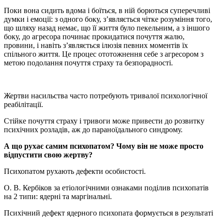
Поки вона сидить вдома і боїться, в ній борються суперечливі
думки і емоції: з одного боку, з’являється чітке розуміння того,
що шляху назад немає, що її життя було пекельним, а з іншого
боку, до агресора починає прокидатися почуття жалю,
провини, і навіть з’являється ілюзія певних моментів їх
спільного життя. Це процес ототожнення себе з агресором з
метою подолання почуття страху та безпорадності.
Жертви насильства часто потребують тривалої психологічної
реабілітації.
Стійке почуття страху і тривоги може привести до розвитку
психічних розладів, аж до параноїдального синдрому.
А що рухає самим психопатом? Чому він не може просто
відпустити свою жертву?
Психопатом рухають дефекти особистості.
О. В. Кербіков за етіологічними ознаками поділив психопатів
на 2 типи: ядерні та маргінальні.
Психічний дефект ядерного психопата формується в результаті