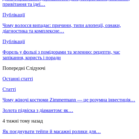
привітання та ідеї…
Публікації
Чому волосся випадає: причини, типи алопеції, ознаки,
діагностика та комплексне…
Публікації
Форель у фользі з помідорами та зеленню: рецепти, час
запікання, користь і поради
Попередні
Слідуючі
Останні статті
Статті
Чому жіночі костюми Zimmermann — це розумна інвестиція…
Золота підвіска з діамантом: як…
4 тижні тому назад
Як поєднувати тейпи й масажні ролики для…