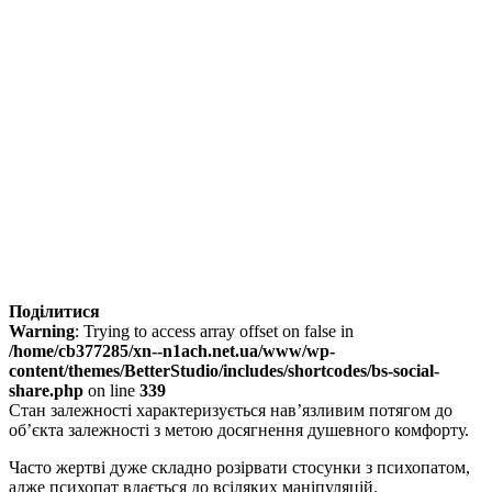
Поділитися
Warning
: Trying to access array offset on false in
/home/cb377285/xn--n1ach.net.ua/www/wp-
content/themes/BetterStudio/includes/shortcodes/bs-social-
share.php
on line
339
Стан залежності характеризується нав’язливим потягом до
об’єкта залежності з метою досягнення душевного комфорту.
Часто жертві дуже складно розірвати стосунки з психопатом,
адже психопат вдається до всіляких маніпуляцій.