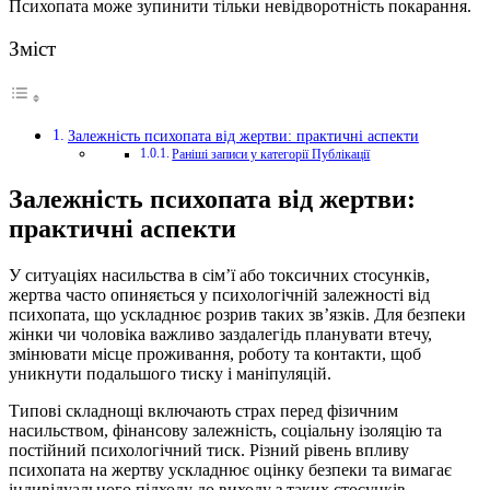
Психопата може зупинити тільки невідворотність покарання.
Зміст
Залежність психопата від жертви: практичні аспекти
Раніші записи у категорії Публікації
Залежність психопата від жертви:
практичні аспекти
У ситуаціях насильства в сім’ї або токсичних стосунків,
жертва часто опиняється у психологічній залежності від
психопата, що ускладнює розрив таких зв’язків. Для безпеки
жінки чи чоловіка важливо заздалегідь планувати втечу,
змінювати місце проживання, роботу та контакти, щоб
уникнути подальшого тиску і маніпуляцій.
Типові складнощі включають страх перед фізичним
насильством, фінансову залежність, соціальну ізоляцію та
постійний психологічний тиск. Різний рівень впливу
психопата на жертву ускладнює оцінку безпеки та вимагає
індивідуального підходу до виходу з таких стосунків.