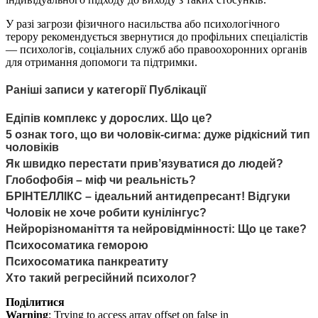
У разі загрози фізичного насильства або психологічного
терору рекомендується звернутися до профільних спеціалістів
— психологів, соціальних служб або правоохоронних органів
для отримання допомоги та підтримки.
Раніші записи у категорії Публікації
Едіпів комплекс у дорослих. Що це?
5 ознак того, що ви чоловік-сигма: дуже рідкісний тип
чоловіків
Як швидко перестати прив’язуватися до людей?
Глобофобія – міф чи реальність?
БРІНТЕЛЛІКС – ідеальний антидепресант! Відгуки
Чоловік не хоче робити кунілінгус?
Нейрорізноманіття та нейровідмінності: Що це таке?
Психосоматика геморою
Психосоматика панкреатиту
Хто такий регресійний психолог?
Поділитися
Warning
: Trying to access array offset on false in