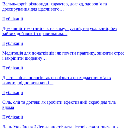
Вельш-коргі: різновиди, характер, догляд, здоров’я та
дресирування для щасливого…
Публікації
Домашній томатний сік на зиму: густий, натуральний, без
зайвих добавок і з правильним…
Публікації
Медитація для початківців: як почати практику, знизити стрес
і закріпити щоденну…
Публікації
Діастаз після пологів: як розпізнати розходження м’язів
живота, відновити кор і…
Публікації
Сіль, олії та догляд: як зробити ефективний скраб для тіла
вдома
Публікації
День Української Державності: дата, історія свята, значення,