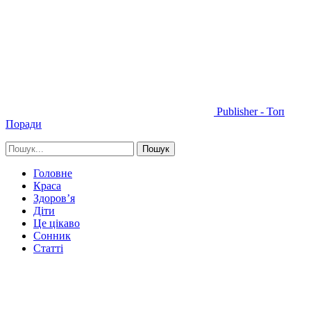
Publisher - Топ
Поради
Головне
Краса
Здоров’я
Діти
Це цікаво
Сонник
Статті