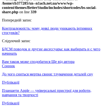
/home/cb377285/xn--n1ach.net.ua/www/wp-
content/themes/BetterStudio/includes/shortcodes/bs-social-
share.php
on line
339
Попередній запис
Контрзалежність: чому деякі люди уникають інтимних
стосунків?
Слідуючий запис
БДСМ поводок и другие аксессуары: как выбирать и с чего
начинать
Вам також може сподобатися
Ще від автора
Сонник
До чого сниться мертва свиня: тлумачення деталей сну
Публікації
Планшети Apple — універсальні пристрої для роботи,
навчання та творчості
Публікації