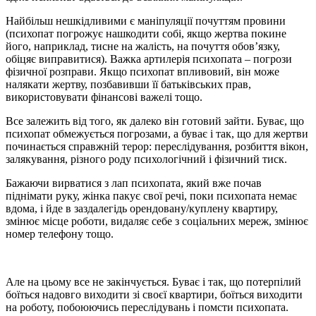
Найбільш нешкідливими є маніпуляції почуттям провини
(психопат погрожує нашкодити собі, якщо жертва покине
його, наприклад, тисне на жалість, на почуття обов’язку,
обіцяє виправитися). Важка артилерія психопата – погрози
фізичної розправи. Якщо психопат впливовий, він може
налякати жертву, позбавивши її батьківських прав,
використовувати фінансові важелі тощо.
Все залежить від того, як далеко він готовий зайти. Буває, що
психопат обмежується погрозами, а буває і так, що для жертви
починається справжній терор: переслідування, розбиття вікон,
залякування, різного роду психологічний і фізичний тиск.
Бажаючи вирватися з лап психопата, який вже почав
піднімати руку, жінка пакує свої речі, поки психопата немає
вдома, і йде в заздалегідь орендовану/куплену квартиру,
змінює місце роботи, видаляє себе з соціальних мереж, змінює
номер телефону тощо.
Але на цьому все не закінчується. Буває і так, що потерпілий
боїться надовго виходити зі своєї квартири, боїться виходити
на роботу, побоюючись переслідувань і помсти психопата.