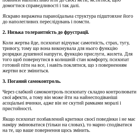
домогтися справедливості і так далі.
Яскраво виражена параноїдальна структура підштовхне його
до наполегливих переслідувань і помсти.
2. Низька толерантність до фрустрації.
Коли жертва йде, психопат відчуває самотність, страх, тугу,
тривогу, тому що вона виконувала для нього функцію
розрядки душевної напруги, функцію прислуги, жилета. Для
того щоб повернутися в колишній стан комфорту, психопат
готовий піти на все, і навіть поклятися, що з поверненням
жертви все зміниться.
3. Поганий самоконтроль.
Через слабкий самоконтроль психопату складно контролювати
свої афекти, а тому він може йти на найнесподіваніші
асоціальні вчинки, адже він не скутий рамками моралі і
пристойності.
Якщо психопат позбавлений критики своєї поведінки і не має
наміру змінюватися (тільки на словах), то марно сподіватися
на те, що ваше повернення щось змінить.