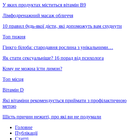
У яких продуктах міститься вітамін В9
Лімфодренажний масаж обличчя
10 правил будь-якої дієти, які допоможуть вам схуднути
Топ тижня
Гінкго білоба: стародавня рослина з унікальними…
Як стати сексуальніше? 16 порад від психолога
Кому не можна їсти лимон?
Топ місця
Вітамін D
Які вітаміни рекомендується приймати з профілактичною
метою
Шість причин нежиті, про які ви не подумали
Головне
Публікації
Статті