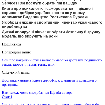
Services і які послуги обрати під ваш дім
Книги про психологію і саморозвиток — цікаво і
корисно: добірки українською та як у цьому
допомагає Видавництво Ростислава Бурлаки
Як обрати якісний спортивний інвентар українського
виробництва
Дитячі двоярусні ліжка: як обрати безпечну й зручну
модель, що виручить на роки
Поділитися
Попередній запис
Сон про накритий стіл з їжею: символіка достатку, родинного
тепла, здоров’я та життєвих змін
Слідуючий запис
Доставка канапе в Киеве для офиса, фуршета и домашнего
праздника
Вам також може сподобатися
Ще від автора
Статті
Золота підвіска з діамантом: як створювати дорогі образи без