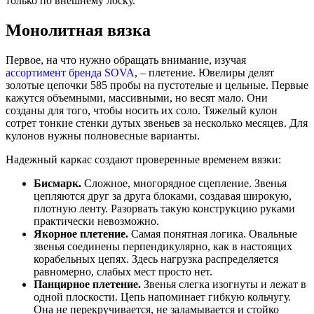
только по внешнему лоску.
Монолитная вязка
Первое, на что нужно обращать внимание, изучая
ассортимент бренда SOVA
, – плетение. Ювелиры делят
золотые цепочки 585 пробы на пустотелые и цельные. Первые
кажутся объемными, массивными, но весят мало. Они
созданы для того, чтобы носить их соло. Тяжелый кулон
сотрет тонкие стенки дутых звеньев за несколько месяцев. Для
кулонов нужны полновесные варианты.
Надежный каркас создают проверенные временем вязки:
Бисмарк.
Сложное, многорядное сцепление. Звенья
цепляются друг за друга блоками, создавая широкую,
плотную ленту. Разорвать такую конструкцию руками
практически невозможно.
Якорное плетение.
Самая понятная логика. Овальные
звенья соединены перпендикулярно, как в настоящих
корабельных цепях. Здесь нагрузка распределяется
равномерно, слабых мест просто нет.
Панцирное плетение.
Звенья слегка изогнуты и лежат в
одной плоскости. Цепь напоминает гибкую кольчугу.
Она не перекручивается, не заламывается и стойко