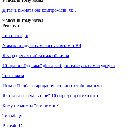
9 місяців тому назад
Дитяча кімната без компромісів: як…
9 місяців тому назад
Реклама
Топ сьогодні
У яких продуктах міститься вітамін В9
Лімфодренажний масаж обличчя
10 правил будь-якої дієти, які допоможуть вам схуднути
Топ тижня
Гінкго білоба: стародавня рослина з унікальними…
Як стати сексуальніше? 16 порад від психолога
Кому не можна їсти лимон?
Топ місця
Вітамін D