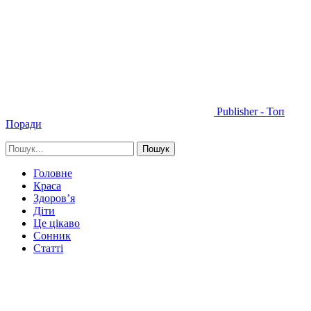
Publisher - Топ
Поради
Головне
Краса
Здоров’я
Діти
Це цікаво
Сонник
Статті