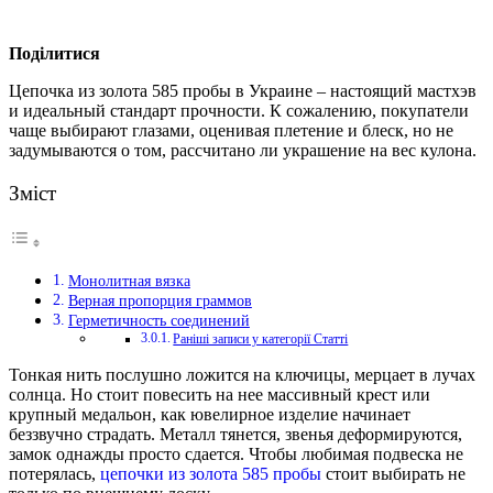
Поділитися
Цепочка из золота 585 пробы в Украине – настоящий мастхэв
и идеальный стандарт прочности.
К сожалению, покупатели
чаще выбирают глазами, оценивая плетение и блеск, но не
задумываются о том, рассчитано ли украшение на вес кулона.
Зміст
Монолитная вязка
Верная пропорция граммов
Герметичность соединений
Раніші записи у категорії Статті
Тонкая нить послушно ложится на ключицы, мерцает в лучах
солнца. Но стоит повесить на нее массивный крест или
крупный медальон, как ювелирное изделие начинает
беззвучно страдать. Металл тянется, звенья деформируются,
замок однажды просто сдается. Чтобы любимая подвеска не
потерялась,
цепочки из золота 585 пробы
стоит выбирать не