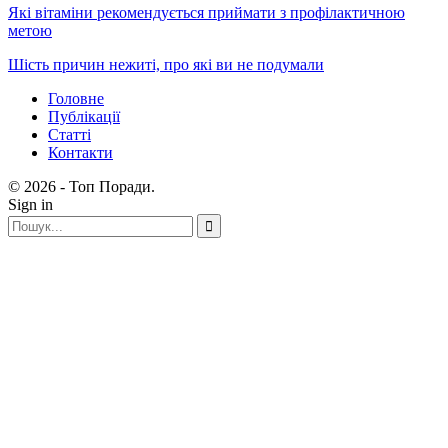
Які вітаміни рекомендується приймати з профілактичною
метою
Шість причин нежиті, про які ви не подумали
Головне
Публікації
Статті
Контакти
© 2026 - Топ Поради.
Sign in