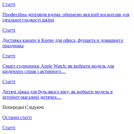
Статті
Професійна депіляція вдома: обираємо якісний воскоплав для
ідеальної гладкості шкіри
Статті
Доставка канапе в Киеве для офиса, фуршета и домашнего
праздника
Статті
Смарт-годинники Apple Watch: як вибрати модель для
щоденних справ і активного…
Статті
Дитячі ліжка для будь-якого віку: як вибрати модель в
інтернет-магазині дитячих…
Попередні
Слідуючі
Останні статті
Статті