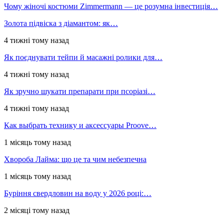
Чому жіночі костюми Zimmermann — це розумна інвестиція…
Золота підвіска з діамантом: як…
4 тижні тому назад
Як поєднувати тейпи й масажні ролики для…
4 тижні тому назад
Як зручно шукати препарати при псоріазі…
4 тижні тому назад
Как выбрать технику и аксессуары Proove…
1 місяць тому назад
Хвороба Лайма: що це та чим небезпечна
1 місяць тому назад
Буріння свердловин на воду у 2026 році:…
2 місяці тому назад