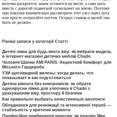
колечко раскроется, замок останется на месте, а сама цепь
вместе с дорогой подвеской соскользнет на землю. Поэтому
при покупке внимательно рассмотрите этот узел через лупу
или просто потрогайте ногтем. Острых стыков и щелей там
быть не должно.
Раніші записи у категорії Статті
Дитячі ліжка для будь-якого віку: як вибрати модель
в інтернет-магазині дитячих меблів Chado
Чоловічі Шапки AMI PARIS: Акцентний Комфорт для
Міського Гардероба
УЗИ щитовидной железы: когда делать, что
показывает и как подготовиться
Дитяча кімната без компромісів: як обрати
одноярусне ліжко для хлопчика в Chado з
урахуванням віку, простору й безпеки
Как правильно выбрать качественные шезлонги
Обладнання для реанімації та інтенсивної терапії —
стабільність у критичні моменти
Професійне прибирання квартир: як працює Mee