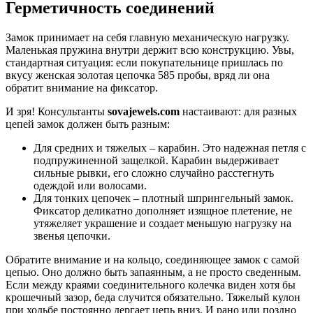
Герметичность соединений
Замок принимает на себя главную механическую нагрузку.
Маленькая пружина внутри держит всю конструкцию. Увы,
стандартная ситуация: если покупательнице пришлась по
вкусу женская золотая цепочка 585 пробы, вряд ли она
обратит внимание на фиксатор.
И зря! Консультанты
sovajewels.com
настаивают: для разных
цепей замок должен быть разным:
Для средних и тяжелых – карабин. Это надежная петля с
подпружиненной защелкой. Карабин выдерживает
сильные рывки, его сложно случайно расстегнуть
одеждой или волосами.
Для тонких цепочек – плотный шпрингельный замок.
Фиксатор деликатно дополняет изящное плетение, не
утяжеляет украшение и создает меньшую нагрузку на
звенья цепочки.
Обратите внимание и на кольцо, соединяющее замок с самой
цепью. Оно должно быть запаянным, а не просто сведенным.
Если между краями соединительного колечка виден хотя бы
крошечный зазор, беда случится обязательно. Тяжелый кулон
при ходьбе постоянно дергает цепь вниз. И рано или поздно