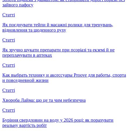
зайвого пафосу
Статті
Як поєднувати тейпи й масажні ролики для тренувань,
відновлення та щоденного руху
Статті
Як зручно шукати препарати при псоріазі та екземі й не
переплачувати в аптеках
Статті
Как выбрать технику и аксессуары Proove для работы, спорта
и повседневной жизни
Статті
Хвороба Лайма: що це та чим небезпечна
Статті
Буріння свердловин на воду у 2026 році: як порахувати
реальну вартість робіт