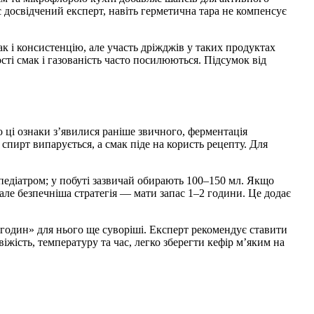
ає досвідчений експерт, навіть герметична тара не компенсує
 і консистенцію, але участь дріжджів у таких продуктах
ості смак і газованість часто посилюються. Підсумок від
 ці ознаки з’явилися раніше звичного, ферментація
пирт випарується, а смак піде на користь рецепту. Для
 педіатром; у побуті зазвичай обирають 100–150 мл. Якщо
але безпечніша стратегія — мати запас 1–2 години. Це додає
годин» для нього ще суворіші. Експерт рекомендує ставити
іжість, температуру та час, легко зберегти кефір м’яким на