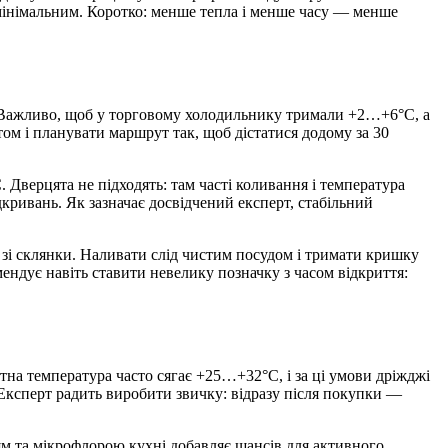
мінімальним. Коротко: менше тепла і менше часу — менше
. Важливо, щоб у торговому холодильнику тримали +2…+6°C, а
м і планувати маршрут так, щоб дістатися додому за 30
верцята не підходять: там часті коливання і температура
дкривань. Як зазначає досвідчений експерт, стабільний
 зі склянки. Наливати слід чистим посудом і тримати кришку
ендує навіть ставити невелику позначку з часом відкриття:
тна температура часто сягає +25…+32°C, і за ці умови дріжджі
 Експерт радить виробити звичку: відразу після покупки —
ям та мікрофлорою кухні добавляє шансів для активного