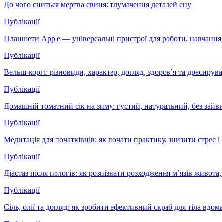
До чого сниться мертва свиня: тлумачення деталей сну
Публікації
Планшети Apple — універсальні пристрої для роботи, навчання 
Публікації
Вельш-коргі: різновиди, характер, догляд, здоров’я та дресир
Публікації
Домашній томатний сік на зиму: густий, натуральний, без зай
Публікації
Медитація для початківців: як почати практику, знизити стрес
Публікації
Діастаз після пологів: як розпізнати розходження м’язів живота
Публікації
Сіль, олії та догляд: як зробити ефективний скраб для тіла вдом