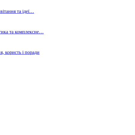
ивітання та ідеї…
стика та комплексне…
я, користь і поради