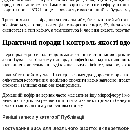
бродіння і зміни смаку. Також не варто залишати кефір у теплій
години при +25°C і вище — холод тут важливіший за будь-яку 
Третя помилка — віра, що «спеціальний», безлактозний або зне
зберігається, а отже, і потенціал утворення спирту. Купівля «і
експерта: не тип кефіру, а температура й час визначають результ
Практичні поради і контроль якості вд
Перевірка «три сигнали» допомагає оцінити стан напою: різкий
активізувалася. У такому випадку професіонал радить використ
вживання в чистому вигляді краще взяти свіжішу упаковку з хо
Плануйте прийом у часі. Експерт рекомендує дорослим орієнтовн
очікується кермування, доцільно спожити кефір завчасно: практ
спокою і залишає смак без компромісів.
Домашній кефір на зернах часто має активнішу мікрофлору і м
невеликі партії, які реально випити за два дні, і тримати банк
смак і з мінімальним утворенням спирту.
Раніші записи у категорії Публікації
Тостування рису для ідеального різотто: як перетвор