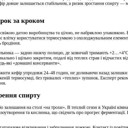
ір довше залишається стабільним, а ризик зростання спирту — 
крок за кроком
но свіжою датою виробництва та цілою, не набряклою упаковкою
є влітку користуватися термосумкою з охолоджувальним елементо
 бродіння.
ильника — задню нижчу полицю, де зазвичай тримають +2…+4°C. Д
ально і щільно закритим, подалі від теплих страв і відчастих ві
удь-які «домашні консерванти».
пожити кефір упродовж 24–48 годин, не доливаючи назад залишки
еній термосумці, без тривалих «теплих» зупинок. Експерт реком
ня.
рення спирту
 залишання на столі «на трохи». В теплий сезон в Україні кімна
азоутворення та кислинка, що свідчить про прогрес ферментації.
аторазове відкривання і забруднення ложкою. Контакт із повітр