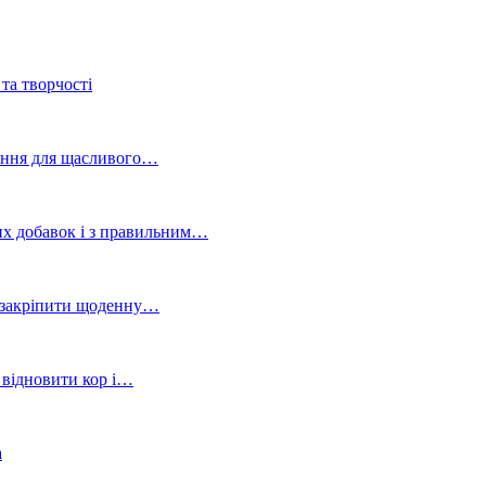
та творчості
ування для щасливого…
вих добавок і з правильним…
 і закріпити щоденну…
, відновити кор і…
а