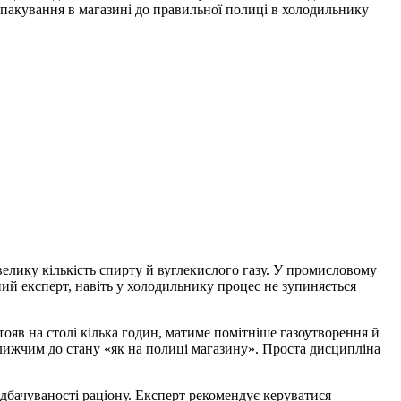
 пакування в магазині до правильної полиці в холодильнику
лику кількість спирту й вуглекислого газу. У промисловому
ний експерт, навіть у холодильнику процес не зупиняється
ояв на столі кілька годин, матиме помітніше газоутворення й
ближчим до стану «як на полиці магазину». Проста дисципліна
едбачуваності раціону. Експерт рекомендує керуватися