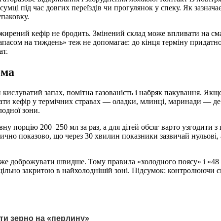
 сумці під час довгих переїздів чи прогулянок у спеку. Як зазнач
упаковку.
жирений кефір не бродить. Змінений склад може впливати на смак
з запасом на тиждень» теж не допомагає: до кінця терміну придатн
ат.
ома
 кислуватий запах, помітна газованість і набряк пакування. Якщо
ати кефір у термічних стравах — оладки, млинці, маринади — де с
лодної зони.
у порцію 200–250 мл за раз, а для дітей обсяг варто узгодити з
ично показово, що через 30 хвилин показники зазвичай нульові, 
оже доброжувати швидше. Тому правила «холодного поясу» і «48 
у щільно закритою в найхолоднішій зоні. Підсумок: контролюючи св
ити зерно на «перлину»