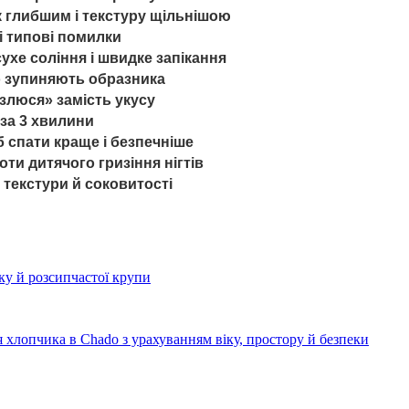
к глибшим і текстуру щільнішою
і типові помилки
ухе соління і швидке запікання
о зупиняють образника
 злюся» замість укусу
 за 3 хвилини
б спати краще і безпечніше
ти дитячого гризіння нігтів
текстури й соковитості
ку й розсипчастої крупи
я хлопчика в Chado з урахуванням віку, простору й безпеки