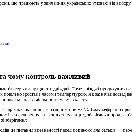
кроки, що працюють у звичайних українських умовах: від вибору
ливий
 та чому контроль важливий
ими бактеріями працюють дріжджі. Саме дріжджі продукують неве
к повільно зростає з часом і температурою. Як зазначає досвідче
ирішальні для стабільності смаку і складу.
 дріжджі активніші у рази, ніж при +3°C. Тому кефір, що прост
ює і газоутворення, і накопичення спирту, зберігаючи продукт 
зі зберігання.
одіїв це питання впевненості перед поїздкою; для батьків — пер