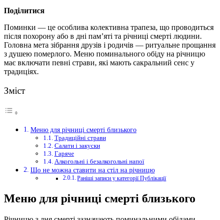
Поділитися
Поминки — це особлива колективна трапеза, що проводиться
після похорону або в дні пам’яті та річниці смерті людини.
Головна мета зібрання друзів і родичів — ритуальне прощання
з душею померлого. Меню поминального обіду на річницю
має включати певні страви,
які мають сакральний сенс у
традиціях.
Зміст
Меню для річниці смерті близького
Традиційні страви
Салати і закуски
Гаряче
Алкогольні і безалкогольні напої
Що не можна ставити на стіл на річницю
Раніші записи у категорії Публікації
Меню для річниці смерті близького
Річницю з дня смерті зазначають поминальними обідами.