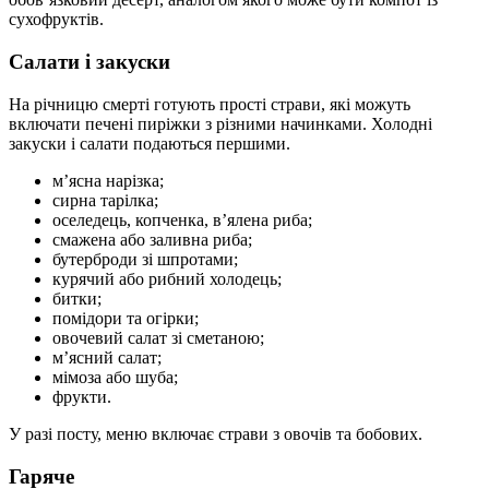
сухофруктів.
Салати і закуски
На річницю смерті готують прості страви, які можуть
включати печені пиріжки з різними начинками. Холодні
закуски і салати подаються першими.
м’ясна нарізка;
сирна тарілка;
оселедець, копченка, в’ялена риба;
смажена або заливна риба;
бутерброди зі шпротами;
курячий або рибний холодець;
битки;
помідори та огірки;
овочевий салат зі сметаною;
м’ясний салат;
мімоза або шуба;
фрукти.
У разі посту, меню включає страви з овочів та бобових.
Гаряче