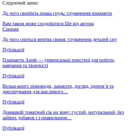
Слідуючий запис
До чого свербить права грудь: тлумачення прикмети
Вам також може сподобатися
Ще від автора
Сонник
До чого сниться мертва свиня: тлумачення деталей сну
Публікації
Планшети Apple — універсальні пристрої для роботи,
навчання та творчості
Публікації
Вельш-коргі: різновиди, характер, догляд, здоров’я та
дресирування для щасливого…
Публікації
Домашній томатний сік на зиму: густий, натуральний, без
зайвих добавок і з правильним…
Публікації