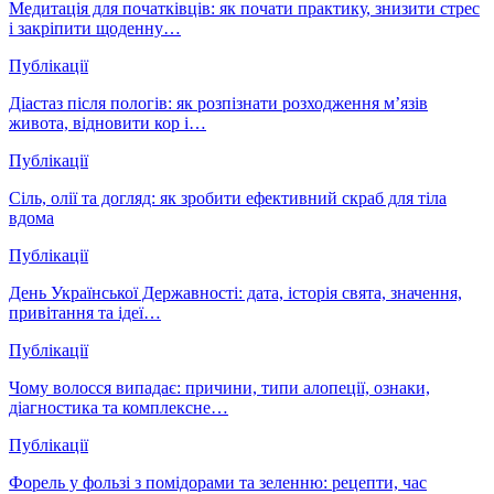
Медитація для початківців: як почати практику, знизити стрес
і закріпити щоденну…
Публікації
Діастаз після пологів: як розпізнати розходження м’язів
живота, відновити кор і…
Публікації
Сіль, олії та догляд: як зробити ефективний скраб для тіла
вдома
Публікації
День Української Державності: дата, історія свята, значення,
привітання та ідеї…
Публікації
Чому волосся випадає: причини, типи алопеції, ознаки,
діагностика та комплексне…
Публікації
Форель у фользі з помідорами та зеленню: рецепти, час