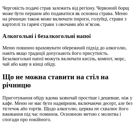
Черговість подачі страв залежить від регіону. Червоний борщ
може бути першим або подаватися як основна страва. Меню
на річницю також може включати пироги, голубці, страви з
картоплі та гарячі страви з овочами або м’ясом.
Алкогольні і безалкогольні напої
Меню повинно враховувати обережний підхід до алкоголю,
навіть якщо традиції допускають його присутність.
Безалкогольні напої можуть включати кисіль, компот, морс,
чай або каву в кінці обіду.
Що не можна ставити на стіл на
річницю
Приготування обіду вдома зазвичай простіше і дешевше, ніж у
кафе. Меню не має бути надмірним, включаючи десерт, але без
тістечок або тортів. Щодо алкоголю, церква не схвалює його
вживання під час поминок. Основною метою є молитва і
спогади про покійного.