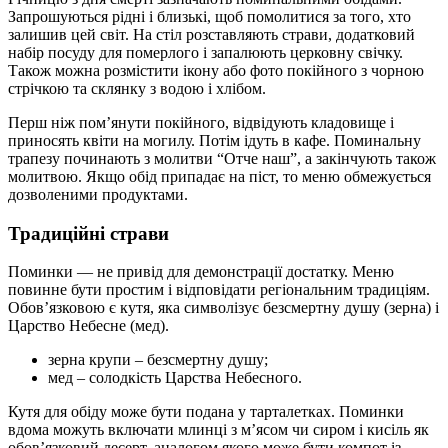
Запрошуються рідні і близькі, щоб помолитися за того, хто
залишив цей світ. На стіл розставляють страви, додатковий
набір посуду для померлого і запалюють церковну свічку.
Також можна розмістити ікону або фото покійного з чорною
стрічкою та склянку з водою і хлібом.
Перш ніж пом’янути покійного, відвідують кладовище і
приносять квіти на могилу. Потім ідуть в кафе. Поминальну
трапезу починають з молитви “Отче наш”, а закінчують також
молитвою. Якщо обід припадає на піст, то меню обмежується
дозволеними продуктами.
Традиційні страви
Поминки — не привід для демонстрації достатку. Меню
повинне бути простим і відповідати регіональним традиціям.
Обов’язковою є кутя, яка символізує безсмертну душу (зерна) і
Царство Небесне (мед).
зерна крупи – безсмертну душу;
мед – солодкість Царства Небесного.
Кутя для обіду може бути подана у тарталетках. Поминки
вдома можуть включати млинці з м’ясом чи сиром і кисіль як
обов’язковий десерт, аналогом якого може бути компот із