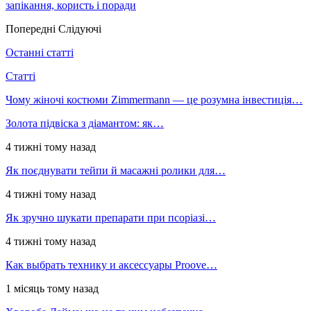
запікання, користь і поради
Попередні
Слідуючі
Останні статті
Статті
Чому жіночі костюми Zimmermann — це розумна інвестиція…
Золота підвіска з діамантом: як…
4 тижні тому назад
Як поєднувати тейпи й масажні ролики для…
4 тижні тому назад
Як зручно шукати препарати при псоріазі…
4 тижні тому назад
Как выбрать технику и аксессуары Proove…
1 місяць тому назад