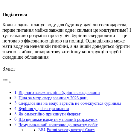
Поділитися
Коли людина планує воду для будинку, дачі чи господарства,
перше питання майже завжди одне: скільки це коштуватиме? І
тут важливо розуміти просту річ: буріння свердловини — це
не товар з фіксованою ціною на полиці.
Одна ділянка може
мати воду на невеликій глибині, а на іншій доведеться бурити
значно глибше, використовувати іншу конструкцію труб і
складніше обладнання.
Зміст
Від чого залежить ціна буріння свердловини
Ціна за метр свердловини у 2026 році
Свердловина на воду: вартість не обмежується бурінням
Буріння у дві та три колони
Як самостійно прикинути бюджет
Що ще може входити у повний розрахунок
Чому важливий кошторис до початку робіт
Раніші записи у категорії Статті