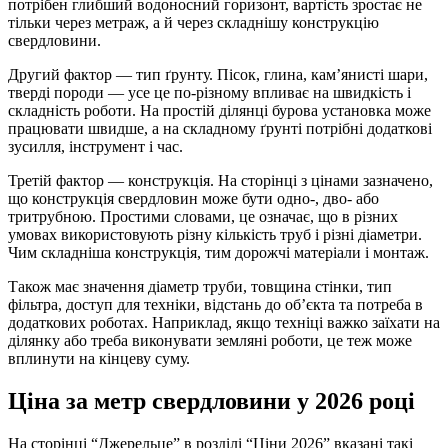
потрібен глибший водоносний горизонт, вартість зростає не
тільки через метраж, а й через складнішу конструкцію
свердловини.
Другий фактор — тип ґрунту. Пісок, глина, кам’янисті шари,
тверді породи — усе це по-різному впливає на швидкість і
складність роботи. На простій ділянці бурова установка може
працювати швидше, а на складному ґрунті потрібні додаткові
зусилля, інструмент і час.
Третій фактор — конструкція. На сторінці з цінами зазначено,
що конструкція свердловин може бути одно-, дво- або
тритрубною. Простими словами, це означає, що в різних
умовах використовують різну кількість труб і різні діаметри.
Чим складніша конструкція, тим дорожчі матеріали і монтаж.
Також має значення діаметр труби, товщина стінки, тип
фільтра, доступ для техніки, відстань до об’єкта та потреба в
додаткових роботах. Наприклад, якщо техніці важко заїхати на
ділянку або треба виконувати земляні роботи, це теж може
вплинути на кінцеву суму.
Ціна за метр свердловини у 2026 році
На сторінці “Джерельце” в розділі “Ціни 2026” вказані такі