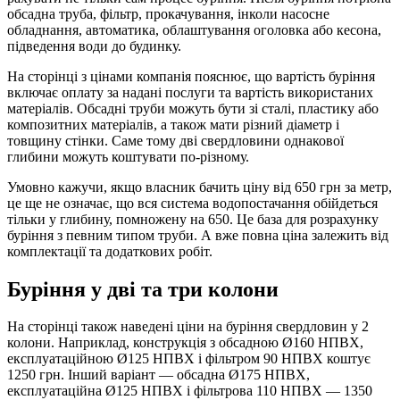
обсадна труба, фільтр, прокачування, інколи насосне
обладнання, автоматика, облаштування оголовка або кесона,
підведення води до будинку.
На сторінці з цінами компанія пояснює, що вартість буріння
включає оплату за надані послуги та вартість використаних
матеріалів. Обсадні труби можуть бути зі сталі, пластику або
композитних матеріалів, а також мати різний діаметр і
товщину стінки. Саме тому дві свердловини однакової
глибини можуть коштувати по-різному.
Умовно кажучи, якщо власник бачить ціну від 650 грн за метр,
це ще не означає, що вся система водопостачання обійдеться
тільки у глибину, помножену на 650. Це база для розрахунку
буріння з певним типом труби. А вже повна ціна залежить від
комплектації та додаткових робіт.
Буріння у дві та три колони
На сторінці також наведені ціни на буріння свердловин у 2
колони. Наприклад, конструкція з обсадною Ø160 НПВХ,
експлуатаційною Ø125 НПВХ і фільтром 90 НПВХ коштує
1250 грн. Інший варіант — обсадна Ø175 НПВХ,
експлуатаційна Ø125 НПВХ і фільтрова 110 НПВХ — 1350