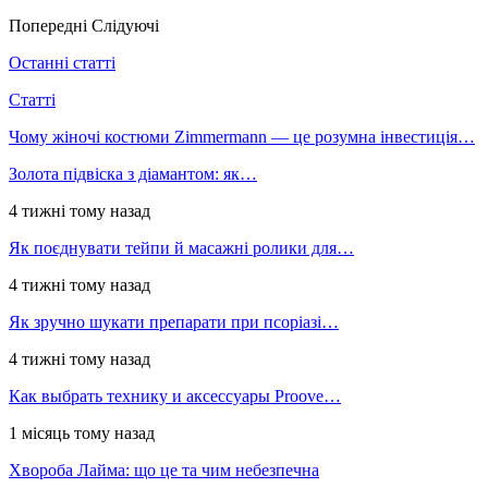
Попередні
Слідуючі
Останні статті
Статті
Чому жіночі костюми Zimmermann — це розумна інвестиція…
Золота підвіска з діамантом: як…
4 тижні тому назад
Як поєднувати тейпи й масажні ролики для…
4 тижні тому назад
Як зручно шукати препарати при псоріазі…
4 тижні тому назад
Как выбрать технику и аксессуары Proove…
1 місяць тому назад
Хвороба Лайма: що це та чим небезпечна