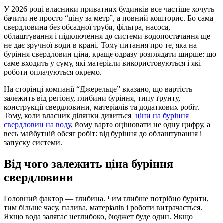
У 2026 році власники приватних будинків все частіше хочуть
бачити не просто “ціну за метр”, а повний кошторис. Бо сама
свердловина без обсадної труби, фільтра, насоса,
облаштування і підключення до системи водопостачання ще
не дає зручної води в крані. Тому питання про те, яка на
буріння свердловин ціна, краще одразу розглядати ширше: що
саме входить у суму, які матеріали використовуються і які
роботи оплачуються окремо.
На сторінці компанії “Джерельце” вказано, що вартість
залежить від регіону, глибини буріння, типу ґрунту,
конструкції свердловини, матеріалів та додаткових робіт.
Тому, коли власник ділянки дивиться
ціни на буріння
свердловин на воду
, йому варто оцінювати не одну цифру, а
весь майбутній обсяг робіт: від буріння до облаштування і
запуску системи.
Від чого залежить ціна буріння
свердловини
Головний фактор — глибина. Чим глибше потрібно бурити,
тим більше часу, палива, матеріалів і роботи витрачається.
Якщо вода залягає неглибоко, бюджет буде один. Якщо