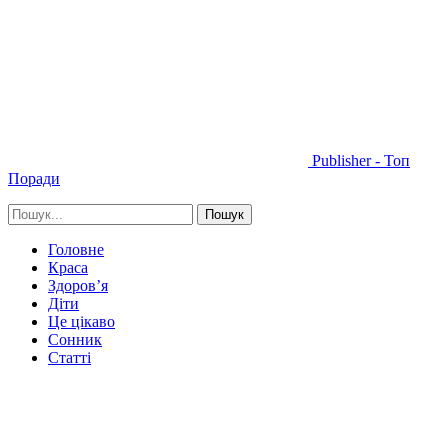
Publisher - Топ
Поради
Головне
Краса
Здоров’я
Діти
Це цікаво
Сонник
Статті