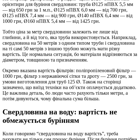
орієнтири для буріння свердловин: труба Ø125 нПВХ 5,5 мм
— від 650 грн за 1 м.п., Ø125 нПВХ 6,0 мм — від 700 грн,
Ø125 нПВХ 7,4 мм — від 900 грн, Ø140 нПВХ 6,4 мм — від
1000 грн, Ø160 нПВХ 5,4 мм — від 1425 грн.
Тобто ціна за метр свердловини залежить не лише від
глибини, а й від того, яка труба використовується. Наприклад,
свердловина на 50 метрів з одним типом труби і свердловина
на ті самі 50 метрів з іншою трубою можуть мати різну
вартість. Це нормальна ситуація, бо матеріали відрізняються за
діаметром, товщиною та призначенням.
Окремо вказана вартість фільтрів: поліпропіленовий фільтр —
1000 грн, фільтр з нержавіючої сітки та дроту — 2500 грн, за
умови виготовлення для труб 125 Ø. Також на сторінці
зазначено, що виїзд техніки на об’єкти оплачується додатково.
Це важлива деталь, бо люди часто рахують тільки метри, а
потім дивуються, чому фінальна сума більша.
Свердловина на воду: вартість не
обмежується бурінням
Коли говоримо “свердловина на воду вартість”, треба
рахувати не тільки сам процес буріння. Після буріння потрібна