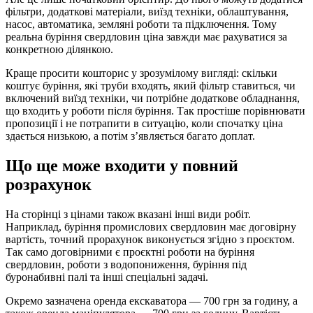
фільтри, додаткові матеріали, виїзд техніки, облаштування,
насос, автоматика, земляні роботи та підключення. Тому
реальна буріння свердловин ціна завжди має рахуватися за
конкретною ділянкою.
Краще просити кошторис у зрозумілому вигляді: скільки
коштує буріння, які труби входять, який фільтр ставиться, чи
включений виїзд техніки, чи потрібне додаткове обладнання,
що входить у роботи після буріння. Так простіше порівнювати
пропозиції і не потрапити в ситуацію, коли спочатку ціна
здається низькою, а потім з’являється багато доплат.
Що ще може входити у повний
розрахунок
На сторінці з цінами також вказані інші види робіт.
Наприклад, буріння промислових свердловин має договірну
вартість, точний прорахунок виконується згідно з проєктом.
Так само договірними є проєктні роботи на буріння
свердловин, роботи з водопониження, буріння під
буронабивні палі та інші спеціальні задачі.
Окремо зазначена оренда екскаватора — 700 грн за годину, а