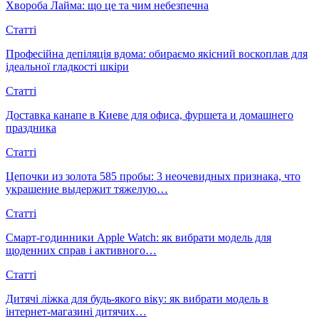
Хвороба Лайма: що це та чим небезпечна
Статті
Професійна депіляція вдома: обираємо якісний воскоплав для
ідеальної гладкості шкіри
Статті
Доставка канапе в Киеве для офиса, фуршета и домашнего
праздника
Статті
Цепочки из золота 585 пробы: 3 неочевидных признака, что
украшение выдержит тяжелую…
Статті
Смарт-годинники Apple Watch: як вибрати модель для
щоденних справ і активного…
Статті
Дитячі ліжка для будь-якого віку: як вибрати модель в
інтернет-магазині дитячих…