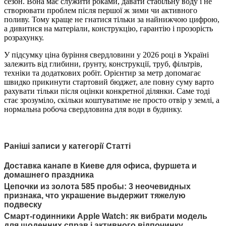
сезон. Вона має служити роками, давати стабільну воду і не
створювати проблем після першої ж зими чи активного
поливу. Тому краще не гнатися тільки за найнижчою цифрою,
а дивитися на матеріали, конструкцію, гарантію і прозорість
розрахунку.
У підсумку ціна буріння свердловини у 2026 році в Україні
залежить від глибини, ґрунту, конструкції, труб, фільтрів,
техніки та додаткових робіт. Орієнтир за метр допомагає
швидко прикинути стартовий бюджет, але повну суму варто
рахувати тільки після оцінки конкретної ділянки. Саме тоді
стає зрозуміло, скільки коштуватиме не просто отвір у землі, а
нормальна робоча свердловина для води в будинку.
Раніші записи у категорії Статті
Доставка канапе в Киеве для офиса, фуршета и
домашнего праздника
Цепочки из золота 585 пробы: 3 неочевидных
признака, что украшение выдержит тяжелую
подвеску
Смарт-годинники Apple Watch: як вибрати модель
для щоденних справ і активного відпочинку