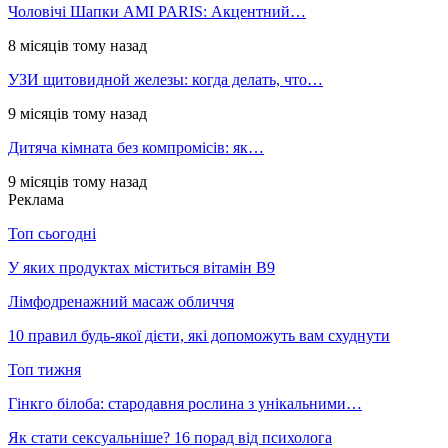
Чоловічі Шапки AMI PARIS: Акцентний…
8 місяців тому назад
УЗИ щитовидной железы: когда делать, что…
9 місяців тому назад
Дитяча кімната без компромісів: як…
9 місяців тому назад
Реклама
Топ сьогодні
У яких продуктах міститься вітамін В9
Лімфодренажний масаж обличчя
10 правил будь-якої дієти, які допоможуть вам схуднути
Топ тижня
Гінкго білоба: стародавня рослина з унікальними…
Як стати сексуальніше? 16 порад від психолога