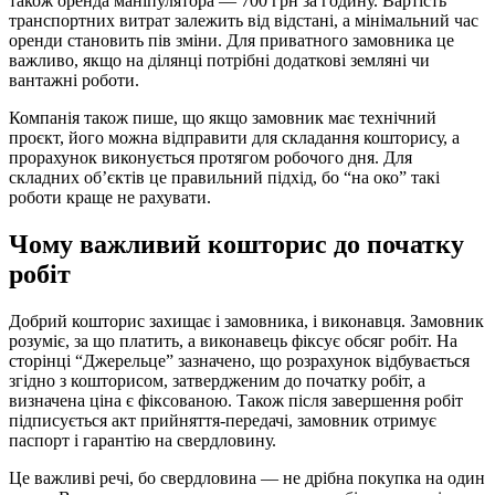
також оренда маніпулятора — 700 грн за годину. Вартість
транспортних витрат залежить від відстані, а мінімальний час
оренди становить пів зміни. Для приватного замовника це
важливо, якщо на ділянці потрібні додаткові земляні чи
вантажні роботи.
Компанія також пише, що якщо замовник має технічний
проєкт, його можна відправити для складання кошторису, а
прорахунок виконується протягом робочого дня. Для
складних об’єктів це правильний підхід, бо “на око” такі
роботи краще не рахувати.
Чому важливий кошторис до початку
робіт
Добрий кошторис захищає і замовника, і виконавця. Замовник
розуміє, за що платить, а виконавець фіксує обсяг робіт. На
сторінці “Джерельце” зазначено, що розрахунок відбувається
згідно з кошторисом, затвердженим до початку робіт, а
визначена ціна є фіксованою. Також після завершення робіт
підписується акт прийняття-передачі, замовник отримує
паспорт і гарантію на свердловину.
Це важливі речі, бо свердловина — не дрібна покупка на один