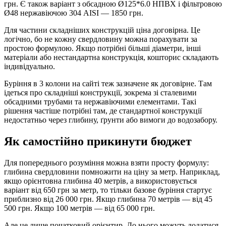
грн. Є також варіант з обсадною Ø125*6.0 НПВХ і фільтровою
Ø48 нержавіючою 304 AISI — 1850 грн.
Для частини складніших конструкцій ціна договірна. Це
логічно, бо не кожну свердловину можна порахувати за
простою формулою. Якщо потрібні більші діаметри, інші
матеріали або нестандартна конструкція, кошторис складають
індивідуально.
Буріння в 3 колони на сайті теж зазначене як договірне. Там
ідеться про складніші конструкції, зокрема зі сталевими
обсадними трубами та нержавіючими елементами. Такі
рішення частіше потрібні там, де стандартної конструкції
недостатньо через глибину, ґрунти або вимоги до водозабору.
Як самостійно прикинути бюджет
Для попереднього розуміння можна взяти просту формулу:
глибина свердловини помножити на ціну за метр. Наприклад,
якщо орієнтовна глибина 40 метрів, а використовується
варіант від 650 грн за метр, то тільки базове буріння стартує
приблизно від 26 000 грн. Якщо глибина 70 метрів — від 45
500 грн. Якщо 100 метрів — від 65 000 грн.
Але це лише початковий орієнтир. До нього можуть додатися