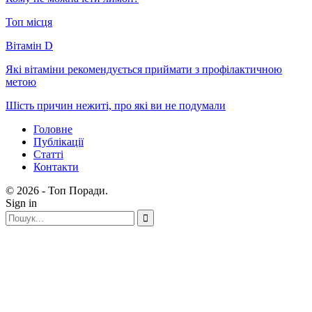
Топ місця
Вітамін D
Які вітаміни рекомендується приймати з профілактичною
метою
Шість причин нежиті, про які ви не подумали
Головне
Публікації
Статті
Контакти
© 2026 - Топ Поради.
Sign in