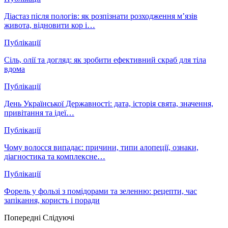
Діастаз після пологів: як розпізнати розходження м’язів
живота, відновити кор і…
Публікації
Сіль, олії та догляд: як зробити ефективний скраб для тіла
вдома
Публікації
День Української Державності: дата, історія свята, значення,
привітання та ідеї…
Публікації
Чому волосся випадає: причини, типи алопеції, ознаки,
діагностика та комплексне…
Публікації
Форель у фользі з помідорами та зеленню: рецепти, час
запікання, користь і поради
Попередні
Слідуючі