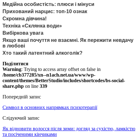
Медійна особистість: плюси і мінуси
Прихований нарцис: топ-10 ознак
Скромна дівчина!
Техніка «Склянка води»
Вибіркова увага
Якщо ваші почуття не взаємні. Як пережити невдачу
в любові
Хто такий латентний алкоголік?
Поділитися
Warning
: Trying to access array offset on false in
/home/cb377285/xn--n1ach.net.ua/www/wp-
content/themes/BetterStudio/includes/shortcodes/bs-social-
share.php
on line
339
Попередній запис
Символ в основних напрямках психотерапії
Слідуючий запис
Як відновити волосся після зими: догляд за сухістю, ламкістю
та посіченими кінчиками