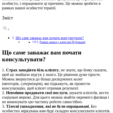
особисто, і опрацювати ці причини. Це можна зробити в
рамках вашої особистої терапії.
Зміст
Що саме заважає вам почати консультувати?
Раніші записи у категорії Публікації
Що саме заважає вам почати
консультувати?
1.
Страх заподіяти біль клієнту
, не знати, що йому сказати,
щоб це знайшло відгук у нього. Це рішення дуже просте.
Можна звернутися до більш досвідчених колег
(менторів,
супервізорів
), які підкажуть, як провести
консультацію, щоб клієнт отримав результат.
2.
Невміння продавати свої послуги
, шукати клієнтів, вести
соціальні мережі. Для цього можна знайти окремого фахівця і
не виконувати цю частину роботи самостійно.
3.
Тілесні ушкодження, які не були опрацьовані
. Без
особистих міркувань вам буде складно консультувати клієнтів.