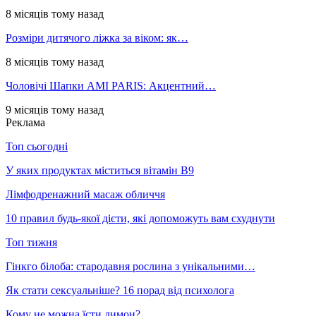
8 місяців тому назад
Розміри дитячого ліжка за віком: як…
8 місяців тому назад
Чоловічі Шапки AMI PARIS: Акцентний…
9 місяців тому назад
Реклама
Топ сьогодні
У яких продуктах міститься вітамін В9
Лімфодренажний масаж обличчя
10 правил будь-якої дієти, які допоможуть вам схуднути
Топ тижня
Гінкго білоба: стародавня рослина з унікальними…
Як стати сексуальніше? 16 порад від психолога
Кому не можна їсти лимон?