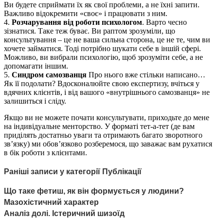
Ви будете сприймати їх як свої проблеми, а не їхні запити.
Важливо відокремити «своє» і працювати з ним.
4.
Розчарування від роботи психологом
. Варто чесно
зізнатися. Таке теж буває. Ви раптом зрозуміли, що
консультування – це не ваша сильна сторона, це не те, чим ви
хочете займатися. Тоді потрібно шукати себе в іншій сфері.
Можливо, ви вибрали психологію, щоб зрозуміти себе, а не
допомагати іншим.
5.
Синдром самозванця
Про нього вже стільки написано…
Як її подолати? Вдосконалюйте свою експертизу, вчіться у
вдячних клієнтів, і від вашого «внутрішнього самозванця» не
залишиться і сліду.
Якщо ви не можете почати консультувати, приходьте до мене
на індивідуальне менторство. У форматі тет-а-тет (де вам
приділять достатньо уваги та отримають багато зворотного
зв’язку) ми обов’язково розберемося, що заважає вам рухатися
в бік роботи з клієнтами.
Раніші записи у категорії Публікації
Що таке фетиш, як він формується у людини?
Мазохістичний характер
Аналіз долі. Істеричний шизоїд