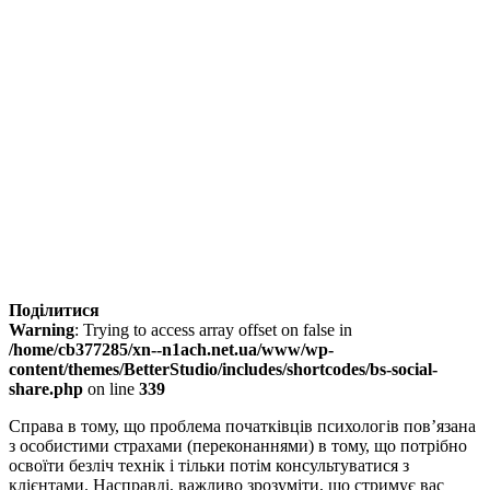
Поділитися
Warning
: Trying to access array offset on false in
/home/cb377285/xn--n1ach.net.ua/www/wp-
content/themes/BetterStudio/includes/shortcodes/bs-social-
share.php
on line
339
Справа в тому, що проблема початківців психологів пов’язана
з особистими страхами (переконаннями) в тому, що потрібно
освоїти безліч технік і тільки потім консультуватися з
клієнтами. Насправді, важливо зрозуміти, що стримує вас