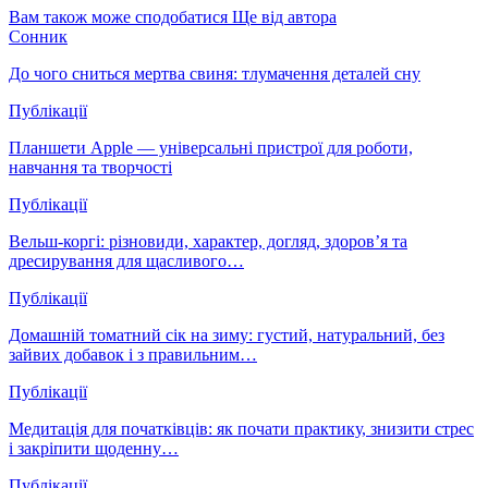
Вам також може сподобатися
Ще від автора
Сонник
До чого сниться мертва свиня: тлумачення деталей сну
Публікації
Планшети Apple — універсальні пристрої для роботи,
навчання та творчості
Публікації
Вельш-коргі: різновиди, характер, догляд, здоров’я та
дресирування для щасливого…
Публікації
Домашній томатний сік на зиму: густий, натуральний, без
зайвих добавок і з правильним…
Публікації
Медитація для початківців: як почати практику, знизити стрес
і закріпити щоденну…
Публікації