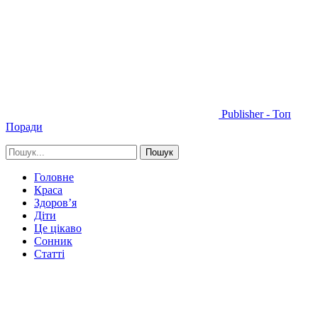
Publisher - Топ
Поради
Головне
Краса
Здоров’я
Діти
Це цікаво
Сонник
Статті