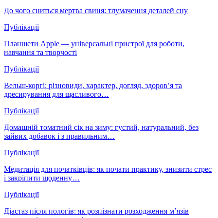
До чого сниться мертва свиня: тлумачення деталей сну
Публікації
Планшети Apple — універсальні пристрої для роботи,
навчання та творчості
Публікації
Вельш-коргі: різновиди, характер, догляд, здоров’я та
дресирування для щасливого…
Публікації
Домашній томатний сік на зиму: густий, натуральний, без
зайвих добавок і з правильним…
Публікації
Медитація для початківців: як почати практику, знизити стрес
і закріпити щоденну…
Публікації
Діастаз після пологів: як розпізнати розходження м’язів