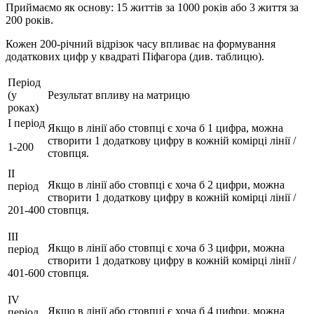
Приймаємо як основу: 15 життів за 1000 років або 3 життя за
200 років.
Кожен 200-річний відрізок часу впливає на формування
додаткових цифр у квадраті Піфагора (див. таблицю).
Період
(у
Результат впливу на матрицю
роках)
I період
Якщо в лінії або стовпці є хоча б 1 цифра, можна
створити 1 додаткову цифру в кожній комірці лінії /
1-200
стовпця.
II
Якщо в лінії або стовпці є хоча б 2 цифри, можна
період
створити 1 додаткову цифру в кожній комірці лінії /
201-400
стовпця.
III
Якщо в лінії або стовпці є хоча б 3 цифри, можна
період
створити 1 додаткову цифру в кожній комірці лінії /
401-600
стовпця.
IV
Якщо в лінії або стовпці є хоча б 4 цифри, можна
період