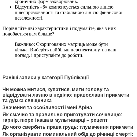
хронічних форм захворювань.
Відсутність «6» компенсується сильною лінією
цілеспрямованості та стабільною лінією фінансової
незалежності.
Порівняйте дві характеристики і подумайте, яка з них
подобається вам більше?
Важливо: Скоригованих матриць може бути
кілька. Виберіть найбільш перспективну, на ваш
погляд, і приступайте до роботи.
Раніші записи у категорії Публікації
Чи можна митися, купатися, мити голову та
відвідувати лазню в неділю: православні прикмети
та думка священика
Значення та особливості імені Аріна
Як смачно та правильно приготувати сочевицю:
гарнір, пюре і каша в мультиварці – рецепт
До чого свербить права грудь: тлумачення прикмети
Як організувати поминальний обід до річниці смерті: