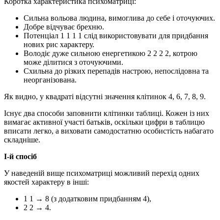
Коротка характеристика психоматриці:
Сильна вольова людина, вимоглива до себе і оточуючих.
Добре відчуває брехню.
Потенціал 1 1 1 1 слід використовувати для придбання
нових рис характеру.
Володіє дуже сильною енергетикою 2 2 2 2, котрою
може ділитися з оточуючими.
Схильна до різких перепадів настрою, непослідовна та
неорганізована.
Як видно, у квадраті відсутні значення клітинок 4, 6, 7, 8, 9.
Існує два способи заповнити клітинки таблиці. Кожен із них
вимагає активної участі батьків, оскільки цифри в таблицю
вписати легко, а виховати самодостатню особистість набагато
складніше.
I-й спосіб
У наведеній вище психоматриці можливий перехід одних
якостей характеру в інші:
1 1 → 8 (з додатковим придбанням 4),
2 2 → 4.