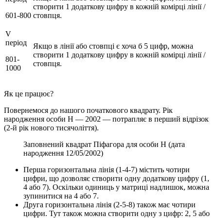
створити 1 додаткову цифру в кожній комірці лінії /
601-800
стовпця.
V
період
Якщо в лінії або стовпці є хоча б 5 цифр, можна
створити 1 додаткову цифру в кожній комірці лінії /
801-
стовпця.
1000
Як це працює?
Повернемося до нашого початкового квадрату. Рік
народження особи Н — 2002 — потрапляє в перший відрізок
(2-й рік нового тисячоліття).
Заповнений квадрат Піфагора для особи Н (дата
народження 12/05/2002)
Перша горизонтальна лінія (1-4-7) містить чотири
цифри, що дозволяє створити одну додаткову цифру (1,
4 або 7). Оскільки одиниць у матриці надлишок, можна
зупинитися на 4 або 7.
Друга горизонтальна лінія (2-5-8) також має чотири
цифри. Тут також можна створити одну з цифр: 2, 5 або