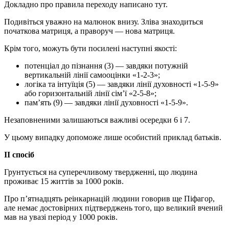
Докладно про правила переходу написано тут.
Подивіться уважно на малюнок внизу. Зліва знаходиться
початкова матриця, а праворуч — нова матриця.
Крім того, можуть бути посилені наступні якості:
потенціал до пізнання (3) — завдяки потужній
вертикальній лінії самооцінки «1-2-3»;
логіка та інтуїція (5) — завдяки лінії духовності «1-5-9»
або горизонтальній лінії сім’ї «2-5-8»;
пам’ять (9) — завдяки лінії духовності «1-5-9».
Незаповненими залишаються важливі осередки 6 і 7.
У цьому випадку допоможе лише особистий приклад батьків.
II спосіб
Грунтується на суперечливому твердженні, що людина
проживає 15 життів за 1000 років.
Про п’ятнадцять реінкарнацій людини говорив ще Піфагор,
але немає достовірних підтверджень того, що великий вчений
мав на увазі період у 1000 років.