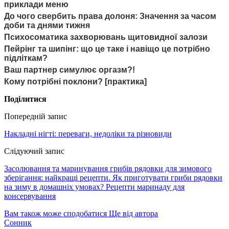
приклади меню
До чого свербить права долоня: Значення за часом
доби та днями тижня
Психосоматика захворювань щитовидної залози
Пейрінг та шипінг: що це таке і навіщо це потрібно
підліткам?
Ваш партнер симулює оргазм?!
Кому потрібні поклони? [практика]
Поділитися
Попередній запис
Накладні нігті: переваги, недоліки та різновиди
Слідуючий запис
Засолювання та маринування грибів рядовки для зимового
зберігання: найкращі рецепти. Як приготувати гриби рядовки
на зиму в домашніх умовах? Рецепти маринаду для
консервування
Вам також може сподобатися
Ще від автора
Сонник