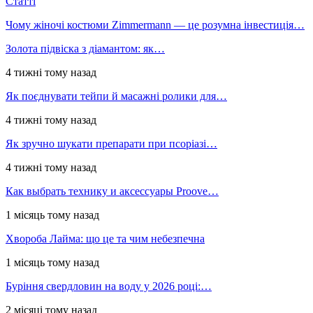
Статті
Чому жіночі костюми Zimmermann — це розумна інвестиція…
Золота підвіска з діамантом: як…
4 тижні тому назад
Як поєднувати тейпи й масажні ролики для…
4 тижні тому назад
Як зручно шукати препарати при псоріазі…
4 тижні тому назад
Как выбрать технику и аксессуары Proove…
1 місяць тому назад
Хвороба Лайма: що це та чим небезпечна
1 місяць тому назад
Буріння свердловин на воду у 2026 році:…
2 місяці тому назад