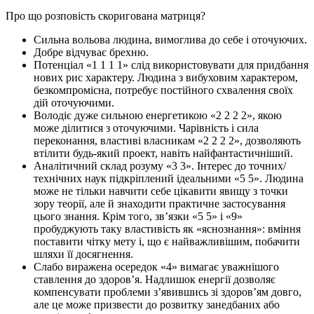
Про що розповість скоригована матриця?
Сильна вольова людина, вимоглива до себе і оточуючих.
Добре відчуває брехню.
Потенціал «1 1 1 1» слід використовувати для придбання
нових рис характеру. Людина з вибуховим характером,
безкомпромісна, потребує постійного схвалення своїх
дій оточуючими.
Володіє дуже сильною енергетикою «2 2 2 2», якою
може ділитися з оточуючими. Чарівність і сила
переконання, властиві власникам «2 2 2 2», дозволяють
втілити будь-який проект, навіть найфантастичніший.
Аналітичний склад розуму «3 3». Інтерес до точних/
технічних наук підкріплений ідеальними «5 5». Людина
може не тільки навчити себе цікавити явищу з точки
зору теорії, але й знаходити практичне застосування
цього знання. Крім того, зв’язки «5 5» і «9»
пробуджують таку властивість як «яснознання»: вміння
поставити чітку мету і, що є найважливішим, побачити
шляхи її досягнення.
Слабо виражена осередок «4» вимагає уважнішого
ставлення до здоров’я. Надлишок енергії дозволяє
компенсувати проблеми з’явившись зі здоров’ям довго,
але це може призвести до розвитку занедбаних або