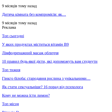
9 місяців тому назад
Дитяча кімната без компромісів: як…
9 місяців тому назад
Реклама
Топ сьогодні
У яких продуктах міститься вітамін В9
Лімфодренажний масаж обличчя
10 правил будь-якої дієти, які допоможуть вам схуднути
Топ тижня
Гінкго білоба: стародавня рослина з унікальними…
Як стати сексуальніше? 16 порад від психолога
Кому не можна їсти лимон?
Топ місця