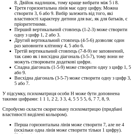
8. Двійок надлишок, тому краще вибрати між 5 і 8.
Третя горизонтальна лінія має одну цифру. Можна
створити 3, 6 або 9. Вибір залежить від того, які
властивості характеру дитини для вас, як для батьків, є
пріоритетними.
Перший вертикальний стовпець (1-2-3) може створити
одну з цифр 1, 2 або 3.
Другий вертикальний стовпець (4-5-6) дозволяє один
раз заповнити клітинку 4, 5 або 6.
Третій вертикальний стовпець (7-8-9) не заповнений,
так само як і висхідна діагональ (3-5-7), тому вони не
можуть створювати додаткові цифри.
Спадна діагональ (1-5-9) може створити одну з цифр 1, 5
або 9.
Висхідна діагональ (3-5-7) може створити одну з цифр 3,
5 або 7.
У підсумку, психоматриця особи Н може бути доповнена
такими цифрами: 1 1 1, 2 2, 3 3, 4, 5 5 5 5, 6, 7 7, 8, 9.
Спробуємо скласти скориговану психоматрицю (придбані
властивості виділені кольором).
Перша горизонтальна лінія може створити 7, але не 4
(оскільки одна лінія може створити тільки 1 цифру).