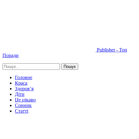
Publisher - Топ
Поради
Головне
Краса
Здоров’я
Діти
Це цікаво
Сонник
Статті