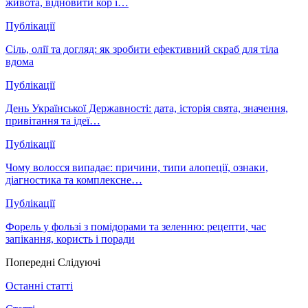
живота, відновити кор і…
Публікації
Сіль, олії та догляд: як зробити ефективний скраб для тіла
вдома
Публікації
День Української Державності: дата, історія свята, значення,
привітання та ідеї…
Публікації
Чому волосся випадає: причини, типи алопеції, ознаки,
діагностика та комплексне…
Публікації
Форель у фользі з помідорами та зеленню: рецепти, час
запікання, користь і поради
Попередні
Слідуючі
Останні статті