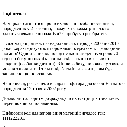
Поділитися
Вам цікаво дізнатися про психологічні особливості дітей,
народжених у 21 столітті, і чому їх психоматриці часто
здаються лякаюче порожніми? Спробуємо розібратися.
Психоматриці дітей, що народилися в період з 2000 по 2010
роки, характеризуються порожніми осередками. Це добре чи
погано? Однозначної відповіді не дасть жоден нумеролог. З
одного боку, порожні клітинки свідчать про вразливість
людини (особливо дитини). З іншого боку, порожнечу завжди
можна заповнити. І тільки від батьків залежить, чим буде
заповнено цю порожнечу.
Як приклад, розглянемо квадрат Піфагора для особи Н з датою
народження 12 травня 2002 року.
Докладний алгоритм розрахунку психоматриці ви знайдете,
перейшовши за посиланням.
Цифровий код для заповнення матриці виглядає так:
1111222235.