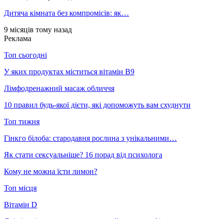
Дитяча кімната без компромісів: як…
9 місяців тому назад
Реклама
Топ сьогодні
У яких продуктах міститься вітамін В9
Лімфодренажний масаж обличчя
10 правил будь-якої дієти, які допоможуть вам схуднути
Топ тижня
Гінкго білоба: стародавня рослина з унікальними…
Як стати сексуальніше? 16 порад від психолога
Кому не можна їсти лимон?
Топ місця
Вітамін D