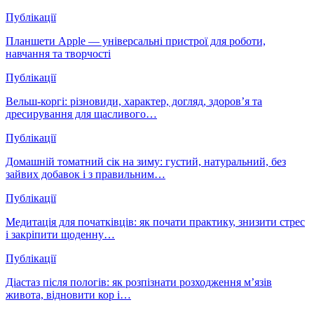
Публікації
Планшети Apple — універсальні пристрої для роботи,
навчання та творчості
Публікації
Вельш-коргі: різновиди, характер, догляд, здоров’я та
дресирування для щасливого…
Публікації
Домашній томатний сік на зиму: густий, натуральний, без
зайвих добавок і з правильним…
Публікації
Медитація для початківців: як почати практику, знизити стрес
і закріпити щоденну…
Публікації
Діастаз після пологів: як розпізнати розходження м’язів
живота, відновити кор і…