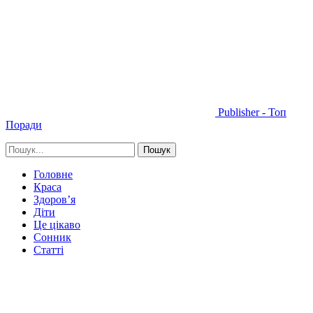
Publisher - Топ
Поради
Головне
Краса
Здоров’я
Діти
Це цікаво
Сонник
Статті