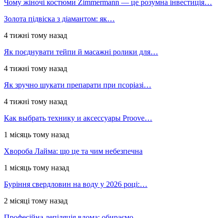
Чому жіночі костюми Zimmermann — це розумна інвестиція…
Золота підвіска з діамантом: як…
4 тижні тому назад
Як поєднувати тейпи й масажні ролики для…
4 тижні тому назад
Як зручно шукати препарати при псоріазі…
4 тижні тому назад
Как выбрать технику и аксессуары Proove…
1 місяць тому назад
Хвороба Лайма: що це та чим небезпечна
1 місяць тому назад
Буріння свердловин на воду у 2026 році:…
2 місяці тому назад
Професійна депіляція вдома: обираємо…