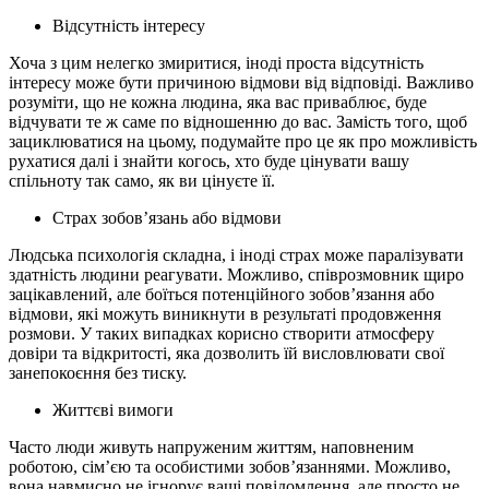
Відсутність інтересу
Хоча з цим нелегко змиритися, іноді проста відсутність
інтересу може бути причиною відмови від відповіді. Важливо
розуміти, що не кожна людина, яка вас приваблює, буде
відчувати те ж саме по відношенню до вас. Замість того, щоб
зациклюватися на цьому, подумайте про це як про можливість
рухатися далі і знайти когось, хто буде цінувати вашу
спільноту так само, як ви цінуєте її.
Страх зобов’язань або відмови
Людська психологія складна, і іноді страх може паралізувати
здатність людини реагувати. Можливо, співрозмовник щиро
зацікавлений, але боїться потенційного зобов’язання або
відмови, які можуть виникнути в результаті продовження
розмови. У таких випадках корисно створити атмосферу
довіри та відкритості, яка дозволить їй висловлювати свої
занепокоєння без тиску.
Життєві вимоги
Часто люди живуть напруженим життям, наповненим
роботою, сім’єю та особистими зобов’язаннями. Можливо,
вона навмисно не ігнорує ваші повідомлення, але просто не