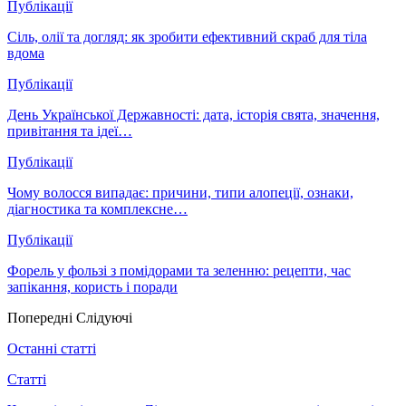
Публікації
Сіль, олії та догляд: як зробити ефективний скраб для тіла
вдома
Публікації
День Української Державності: дата, історія свята, значення,
привітання та ідеї…
Публікації
Чому волосся випадає: причини, типи алопеції, ознаки,
діагностика та комплексне…
Публікації
Форель у фользі з помідорами та зеленню: рецепти, час
запікання, користь і поради
Попередні
Слідуючі
Останні статті
Статті