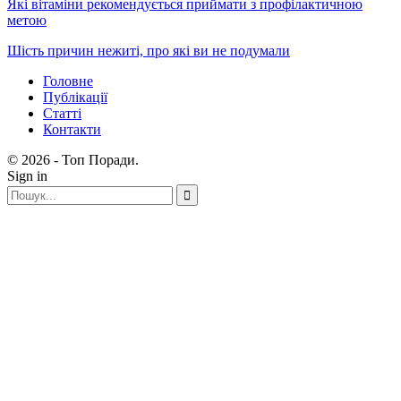
Які вітаміни рекомендується приймати з профілактичною
метою
Шість причин нежиті, про які ви не подумали
Головне
Публікації
Статті
Контакти
© 2026 - Топ Поради.
Sign in