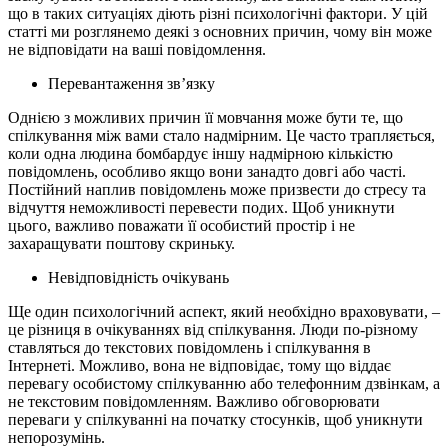
що в таких ситуаціях діють різні психологічні фактори. У цій
статті ми розглянемо деякі з основних причин, чому він може
не відповідати на ваші повідомлення.
Перевантаження зв’язку
Однією з можливих причин її мовчання може бути те, що
спілкування між вами стало надмірним. Це часто трапляється,
коли одна людина бомбардує іншу надмірною кількістю
повідомлень, особливо якщо вони занадто довгі або часті.
Постійний наплив повідомлень може призвести до стресу та
відчуття неможливості перевести подих. Щоб уникнути
цього, важливо поважати її особистий простір і не
захаращувати поштову скриньку.
Невідповідність очікувань
Ще один психологічний аспект, який необхідно враховувати, –
це різниця в очікуваннях від спілкування. Люди по-різному
ставляться до текстових повідомлень і спілкування в
Інтернеті. Можливо, вона не відповідає, тому що віддає
перевагу особистому спілкуванню або телефонним дзвінкам, а
не текстовим повідомленням. Важливо обговорювати
переваги у спілкуванні на початку стосунків, щоб уникнути
непорозумінь.