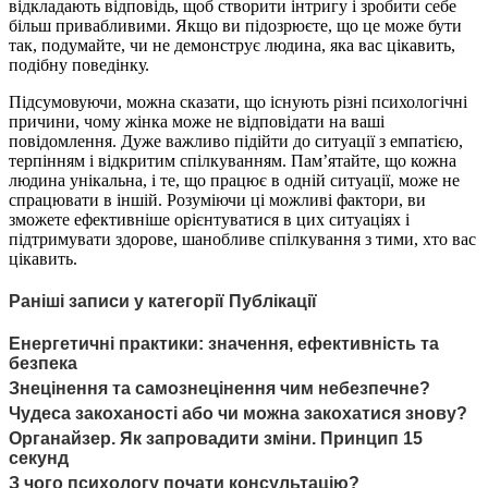
відкладають відповідь, щоб створити інтригу і зробити себе
більш привабливими. Якщо ви підозрюєте, що це може бути
так, подумайте, чи не демонструє людина, яка вас цікавить,
подібну поведінку.
Підсумовуючи, можна сказати, що існують різні психологічні
причини, чому жінка може не відповідати на ваші
повідомлення. Дуже важливо підійти до ситуації з емпатією,
терпінням і відкритим спілкуванням. Пам’ятайте, що кожна
людина унікальна, і те, що працює в одній ситуації, може не
спрацювати в іншій. Розуміючи ці можливі фактори, ви
зможете ефективніше орієнтуватися в цих ситуаціях і
підтримувати здорове, шанобливе спілкування з тими, хто вас
цікавить.
Раніші записи у категорії Публікації
Енергетичні практики: значення, ефективність та
безпека
Знецінення та самознецінення чим небезпечне?
Чудеса закоханості або чи можна закохатися знову?
Органайзер. Як запровадити зміни. Принцип 15
секунд
З чого психологу почати консультацію?