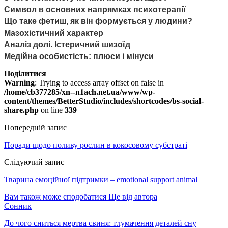
Символ в основних напрямках психотерапії
Що таке фетиш, як він формується у людини?
Мазохістичний характер
Аналіз долі. Істеричний шизоїд
Медійна особистість: плюси і мінуси
Поділитися
Warning
: Trying to access array offset on false in
/home/cb377285/xn--n1ach.net.ua/www/wp-
content/themes/BetterStudio/includes/shortcodes/bs-social-
share.php
on line
339
Попередній запис
Поради щодо поливу рослин в кокосовому субстраті
Слідуючий запис
Тварина емоційної підтримки – emotional support animal
Вам також може сподобатися
Ще від автора
Сонник
До чого сниться мертва свиня: тлумачення деталей сну