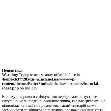
Поділитися
Warning
: Trying to access array offset on false in
/home/cb377285/xn--n1ach.net.ua/www/wp-
content/themes/BetterStudio/includes/shortcodes/bs-social-
share.php
on line
339
В епоху цифрового спілкування нерідко можна зустріти
ситуацію, коли людина, особливо жінка, яка вас цікавить, не
відповідає на ваші повідомлення. Такий сценарій може
засмучувати та збивати з пантелику, але важливо пам’ятати,