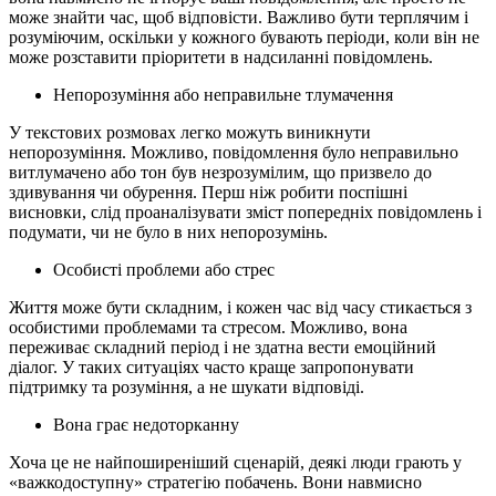
може знайти час, щоб відповісти. Важливо бути терплячим і
розуміючим, оскільки у кожного бувають періоди, коли він не
може розставити пріоритети в надсиланні повідомлень.
Непорозуміння або неправильне тлумачення
У текстових розмовах легко можуть виникнути
непорозуміння. Можливо, повідомлення було неправильно
витлумачено або тон був незрозумілим, що призвело до
здивування чи обурення. Перш ніж робити поспішні
висновки, слід проаналізувати зміст попередніх повідомлень і
подумати, чи не було в них непорозумінь.
Особисті проблеми або стрес
Життя може бути складним, і кожен час від часу стикається з
особистими проблемами та стресом. Можливо, вона
переживає складний період і не здатна вести емоційний
діалог. У таких ситуаціях часто краще запропонувати
підтримку та розуміння, а не шукати відповіді.
Вона грає недоторканну
Хоча це не найпоширеніший сценарій, деякі люди грають у
«важкодоступну» стратегію побачень. Вони навмисно