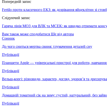
Попередній запис
Fertilo проти класичного ЕКЗ: як дозрівання яйцеклітин зі сто
Слідуючий запис
Гаряча лінія МОЗ для ВЛК та МСЕК: як швидко отримати консул
Вам також може сподобатися
Ще від автора
Сонник
До чого сниться мертва свиня: тлумачення деталей сну
Публікації
Планшети Apple — універсальні пристрої для роботи, навчання 
Публікації
Вельш-коргі: різновиди, характер, догляд, здоров’я та дресир
Публікації
Домашній томатний сік на зиму: густий, натуральний, без зай
Публікації