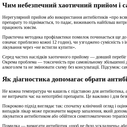
Чим небезпечний хаотичний прийом і 
Нерегулярний прийом або використання антибіотиків «про всяк
препарату то піднімається, то падає, виживають найбільш витри
працюють зовсім.
Практична методика профілактики помилок починається ще до пе
означає приблизно кожні 12 годин), чи узгоджено сумісність з і
лікування через «не встигли купити».
Серед частих наслідків хаотичного прийому — довший перебіг 
Окрема проблема — токсичність при самовільному збільшенні до
алкоголем та не змінювати схему без консультації. Підсумок: са
Як діагностика допомагає обрати антибі
Не кожна температура чи кашель є підставою для антибіотика, а
не витрачати час на непотрібні препарати. Це важливо і для безп
Покроково підхід виглядає так: спочатку клінічний огляд і оцінк
випадків лікар може призначити маркер запалення, який допомаг
лікуватися антибіотиком або обійтися симптоматичною терапіє
Помилка — вимагати антибіотик «щоб не було ускладнень» або 