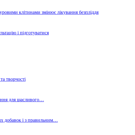
вбуровими клітинами змінює лікування безпліддя
ьтацію і підготуватися
та творчості
ування для щасливого…
вих добавок і з правильним…