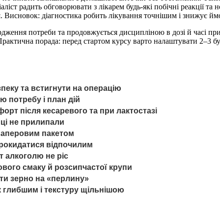
аліст радить обговорювати з лікарем будь-які побічні реакції та 
я. Висновок: діагностика робить лікування точнішим і знижує ймо
рдження потреби та продовжується дисципліною в дозі й часі пр
Практична порада: перед стартом курсу варто налаштувати 2–3 бу
зпеку та встигнути на операцію
ню потребу і план дій
орт після кесаревого та при лактостазі
нці не прилипали
 паперовим пакетом
 прокидатися відпочилим
ст алкоголю не ріс
ового смаку й розсипчастої крупи
ити зерно на «перлину»
к глибшим і текстуру щільнішою