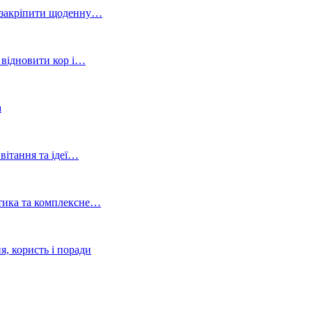
 і закріпити щоденну…
, відновити кор і…
а
ивітання та ідеї…
стика та комплексне…
я, користь і поради