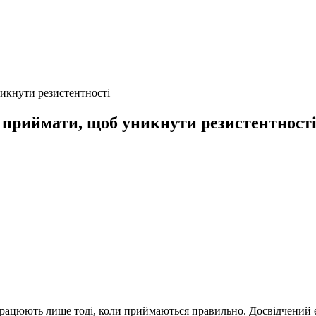
никнути резистентності
 приймати, щоб уникнути резистентност
працюють лише тоді, коли приймаються правильно. Досвідчений е