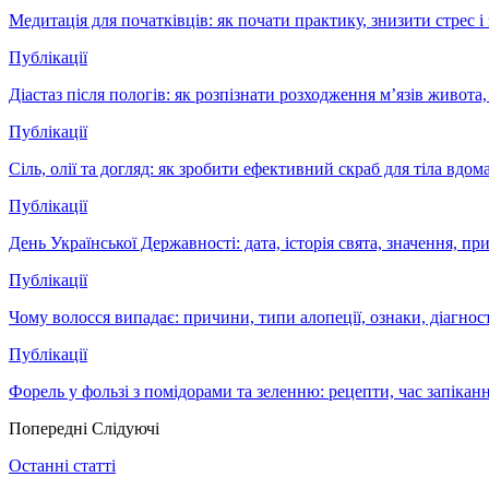
Медитація для початківців: як почати практику, знизити стрес
Публікації
Діастаз після пологів: як розпізнати розходження м’язів живота
Публікації
Сіль, олії та догляд: як зробити ефективний скраб для тіла вдом
Публікації
День Української Державності: дата, історія свята, значення, пр
Публікації
Чому волосся випадає: причини, типи алопеції, ознаки, діагно
Публікації
Форель у фользі з помідорами та зеленню: рецепти, час запіканн
Попередні
Слідуючі
Останні статті