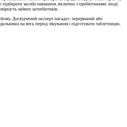
не підбирати засоби навмання, включно з пробіотиками: іноді
вірність зайвих антибіотиків.
ийому. Досвідчений експерт нагадує: перерваний або
дильники на весь період лікування і підготувати таблетницю,