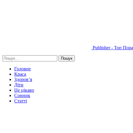
Publisher - Топ Пор
Головне
Краса
Здоров’я
Діти
Це цікаво
Сонник
Статті