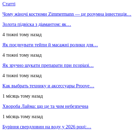
Статті
Чому жіночі костюми Zimmermann — це розумна інвестиція…
Золота підвіска з діамантом: як…
4 тижні тому назад
Як поєднувати тейпи й масажні ролики для…
4 тижні тому назад
Як зручно шукати препарати при псоріазі…
4 тижні тому назад
Как выбрать технику и аксессуары Proove…
1 місяць тому назад
Хвороба Лайма: що це та чим небезпечна
1 місяць тому назад
Буріння свердловин на воду у 2026 році:…