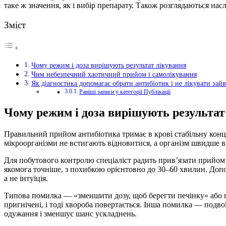
таке ж значення, як і вибір препарату. Також розглядаються на
Зміст
Чому режим і доза вирішують результат лікування
Чим небезпечний хаотичний прийом і самолікування
Як діагностика допомагає обрати антибіотик і не лікувати зайв
Раніші записи у категорії Публікації
Чому режим і доза вирішують результат
Правильний прийом антибіотика тримає в крові стабільну конце
мікроорганізми не встигають відновитися, а організм швидше ви
Для побутового контролю спеціаліст радить прив’язати прийом д
якомога точніше, з похибкою орієнтовно до 30–60 хвилин. Допом
а не інтуїція.
Типова помилка — «зменшити дозу, щоб берегти печінку» або п
пригнічені, і тоді хвороба повертається. Інша помилка — подво
одужання і зменшує шанс ускладнень.