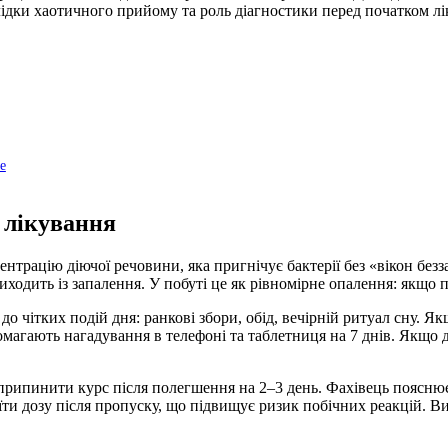
слідки хаотичного прийому та роль діагностики перед початком лі
е
 лікування
нтрацію діючої речовини, яка пригнічує бактерії без «вікон без
ходить із запалення. У побуті це як рівномірне опалення: якщо 
о чітких подій дня: ранкові збори, обід, вечірній ритуал сну. 
агають нагадування в телефоні та таблетниця на 7 днів. Якщо до
рипинити курс після полегшення на 2–3 день. Фахівець пояснює
їти дозу після пропуску, що підвищує ризик побічних реакцій. Ви