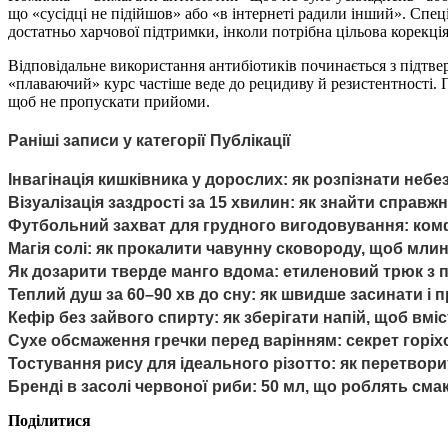
що «сусідці не підійшов» або «в інтернеті радили інший». Спеці
достатньо харчової підтримки, інколи потрібна цільова корекці
Відповідальне використання антибіотиків починається з підтве
«плаваючий» курс частіше веде до рецидиву й резистентності. 
щоб не пропускати прийоми.
Раніші записи у категорії Публікації
Інвагінація кишківника у дорослих: як розпізнати небе
Візуалізація заздрості за 15 хвилин: як знайти справж
Футбольний захват для грудного вигодовування: комф
Магія солі: як прокалити чавунну сковороду, щоб мли
Як дозарити тверде манго вдома: етиленовий трюк з
Теплий душ за 60–90 хв до сну: як швидше засинати і
Кефір без зайвого спирту: як зберігати напій, щоб вмі
Сухе обсмаження гречки перед варінням: секрет горіх
Тостування рису для ідеального різотто: як перетвор
Бренді в засолі червоної риби: 50 мл, що роблять сма
Поділитися