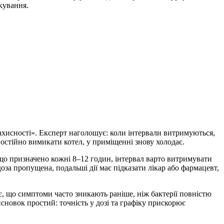
кування.
захисності». Експерт наголошує: коли інтервали витримуються,
постійно вимикати котел, у приміщенні знову холодає.
Якщо призначено кожні 8–12 годин, інтервал варто витримувати
за пропущена, подальші дії має підказати лікар або фармацевт,
, що симптоми часто зникають раніше, ніж бактерії повністю
сновок простий: точність у дозі та графіку прискорює