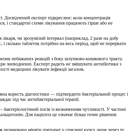
і. Досвідчений експерт підкреслює: коли концентрація
ься, і стандартні схеми лікування працюють гірше або не
лікаря, чи зрозумілий інтервал (наприклад, 2 рази на добу
, і скільки таблеток потрібно на весь період, щоб не перервати
ризик небажаних реакцій з боку шлунково-кишкового тракту.
ри зневодненні. Експерт радить не змішувати антибіотики з
тності медицини лікувати інфекції загалом.
овна користь діагностики — підтвердити бактеріальний процес і
аждає під час антибактеріальної терапії.
 — бактеріологічний посів із визначенням чутливості. У частині
альцитонін. Для пацієнта це означає більш точне рішення:
ризиковано міняти препарат у середині курсу лише через те,