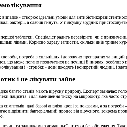
самолікування
 випадок» створює ідеальні умови для антибіотикорезистентност
валі бактерії, а слабші гинуть. У підсумку збудник пристосовуєт
ршої таблетки. Спеціаліст радить перевірити: чи є призначення 
ншими ліками. Корисно одразу записати, скільки днів триває курс
хвороби, потреба в сильніших і дорожчих препаратах та вищий 
з, що може погано позначатися на печінці й нирках, особливо п
молікування і «стрибки» дози шкодять і конкретній людині, і зда
отик і не лікувати зайве
дже багато станів мають вірусну природу. Експерт зазначає: гол
еки пацієнта, і для зменшення тиску на мікробіоту, яка часто стр
а симптомів, далі базові аналізи крові за показами, а за потреби
ає відрізнити бактеріальний процес від вірусного, зокрема прок
ю.
починати залишками з домашньої аптечки без обстеження. Також 